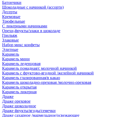
Батончики
Шоколадные с начинкой (ассорти)
Десерты
Кремовые
Трюфельные
С ликерными начинками
Орехи,фрукты/злаки в шоколаде
Грильяж
Злаковые
Набор микс конфеты
Элитные
Карамель
Карамель мини
Карамель леденцовая
Карамель помадная/с молочной начинкой
Карамель с фруктово-ягодной /желейной начинкой
Карамель глазированная/в какао
Карамель шоколадно-ореховая /молочно-ореховая
Карамель открытая
Карамель ликерная
Драже
Драже ореховое
Драже шоколадное
Драже фрукты/ягоды/семечки
Драже сахарное /мармеладное/освежающее