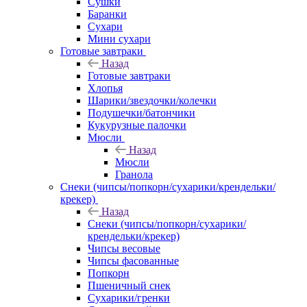
Сушки
Баранки
Сухари
Мини сухари
Готовые завтраки
Назад
Готовые завтраки
Хлопья
Шарики/звездочки/колечки
Подушечки/батончики
Кукурузные палочки
Мюсли
Назад
Мюсли
Гранола
Снеки (чипсы/попкорн/сухарики/крендельки/
крекер)
Назад
Снеки (чипсы/попкорн/сухарики/
крендельки/крекер)
Чипсы весовые
Чипсы фасованные
Попкорн
Пшеничный снек
Сухарики/гренки