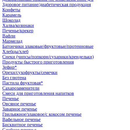
Здоровое питание/диабетическая продукция
Конфеты
Карамель
Шоколад
Халва/козинаки
Печенье/крекер
Вафли
Мармелад
Батончики злаковые/фруктовые/протеиновые
Хлебцы/хлеб
Снеки (чипсы/попкорн/сухарики/крендельки)
Продукты быстрого приготовления
Зефир*
Орехи/сухофрукты/семечки
Без глютена
Пастила фруктовая*
Сахарозаменители
Смеси для приготовления напитков
Печенье
Овсяное печенье
Заварное печенье
Грильяжное/злаковое/с кокосом печенье
Вафельное печенье
Бисквитное печенье
Сдобное печенье