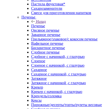
Пастила фруктовая*
Сахарозаменители
Смеси для приготовления напитков
Печенье
Назад
Печенье
Овсяное печенье
Заварное печенье
Грильяжное/злаковое/с кокосом печенье
Вафельное печенье
Бисквитное печенье
Сдобное печенье
Сдобное с начинкой, с глазурью
Слоеное
Слоеное с начинкой, с глазурью
Сахарное
Сахарное с начинкой, с глазурью
Затяжное
Затяжное с начинкой ,с глазурью
Крекер
Крекер с начинкой, с глазурью
Крендель/соломка
Кексы
Пирожные/десерты/торты/рулеты весовые