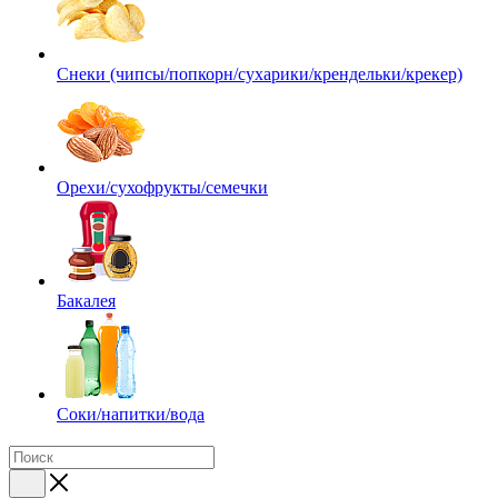
Снеки (чипсы/попкорн/сухарики/крендельки/крекер)
Орехи/сухофрукты/семечки
Бакалея
Соки/напитки/вода