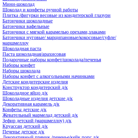
Мини-шоколад
Шоколад и конфеты ручной работы
Плитка /фигурки весовые из кондитерской глазури
Батончики шоколадные
Батончики вафельные
Батончики с мягкой карамелью орехами,злаками
Батончики нуговые/ марципановые/кокосовые/суфле/
маршмеллоу
Шоколадная паста
Паста шоколадная/арахисовая
Подарочные наборы конфет/шоколада/печенья
Наборы конфет
Наборы шоколада
Наборы конфет с алкогольными начинками
Детские кондитерские изделия
Конструктор кондитерский д/к
Шоколадное яйцо д/к
Шоколадные изделия детские д/к
Декоративная карамель д/к
Конфеты детские д/к
Жевательный мармелад детский д/к
Зефир детский (маршмеллоу) д/к
Круассан детский д/к
Печенье детское д/к
Декоративный пряник /печенье/кейк попс д/к