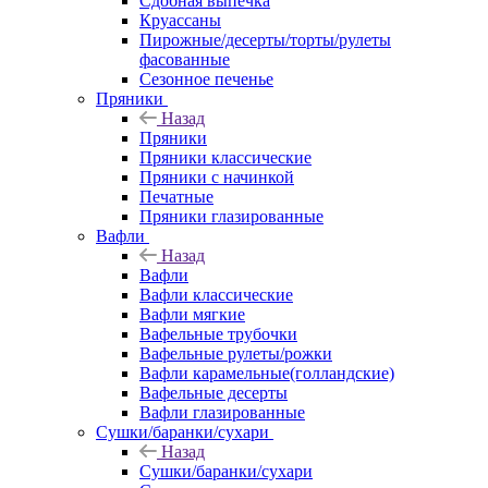
Сдобная выпечка
Круассаны
Пирожные/десерты/торты/рулеты
фасованные
Сезонное печенье
Пряники
Назад
Пряники
Пряники классические
Пряники с начинкой
Печатные
Пряники глазированные
Вафли
Назад
Вафли
Вафли классические
Вафли мягкие
Вафельные трубочки
Вафельные рулеты/рожки
Вафли карамельные(голландские)
Вафельные десерты
Вафли глазированные
Сушки/баранки/сухари
Назад
Сушки/баранки/сухари