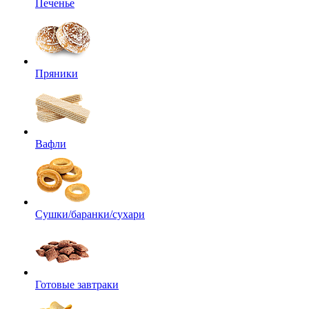
Печенье
Пряники
Вафли
Сушки/баранки/сухари
Готовые завтраки