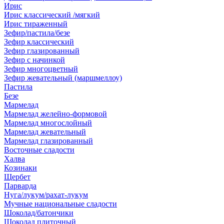
Ирис
Ирис классический /мягкий
Ирис тираженный
Зефир/пастила/безе
Зефир классический
Зефир глазированный
Зефир с начинкой
Зефир многоцветный
Зефир жевательный (маршмеллоу)
Пастила
Безе
Мармелад
Мармелад желейно-формовой
Мармелад многослойный
Мармелад жевательный
Мармелад глазированный
Восточные сладости
Халва
Козинаки
Щербет
Парварда
Нуга/лукум/рахат-лукум
Мучные национальные сладости
Шоколад/батончики
Шоколад плиточный