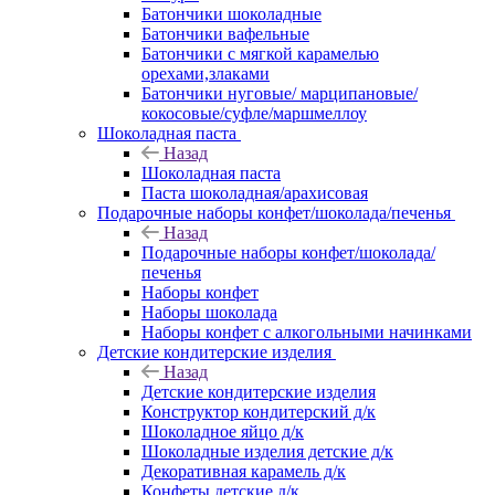
Батончики шоколадные
Батончики вафельные
Батончики с мягкой карамелью
орехами,злаками
Батончики нуговые/ марципановые/
кокосовые/суфле/маршмеллоу
Шоколадная паста
Назад
Шоколадная паста
Паста шоколадная/арахисовая
Подарочные наборы конфет/шоколада/печенья
Назад
Подарочные наборы конфет/шоколада/
печенья
Наборы конфет
Наборы шоколада
Наборы конфет с алкогольными начинками
Детские кондитерские изделия
Назад
Детские кондитерские изделия
Конструктор кондитерский д/к
Шоколадное яйцо д/к
Шоколадные изделия детские д/к
Декоративная карамель д/к
Конфеты детские д/к