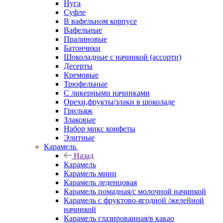
Нуга
Суфле
В вафельном корпусе
Вафельные
Пралиновые
Батончики
Шоколадные с начинкой (ассорти)
Десерты
Кремовые
Трюфельные
С ликерными начинками
Орехи,фрукты/злаки в шоколаде
Грильяж
Злаковые
Набор микс конфеты
Элитные
Карамель
Назад
Карамель
Карамель мини
Карамель леденцовая
Карамель помадная/с молочной начинкой
Карамель с фруктово-ягодной /желейной
начинкой
Карамель глазированная/в какао