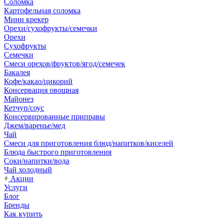
Соломка
Картофельная соломка
Мини крекер
Орехи/сухофрукты/семечки
Орехи
Сухофрукты
Семечки
Смеси орехов/фруктов/ягод/семечек
Бакалея
Кофе/какао/цикорий
Консервация овощная
Майонез
Кетчуп/соус
Консервированные приправы
Джем/варенье/мед
Чай
Смеси для приготовления блюд/напитков/киселей
Блюда быстрого приготовления
Соки/напитки/вода
Чай холодный
Акции
Услуги
Блог
Бренды
Как купить