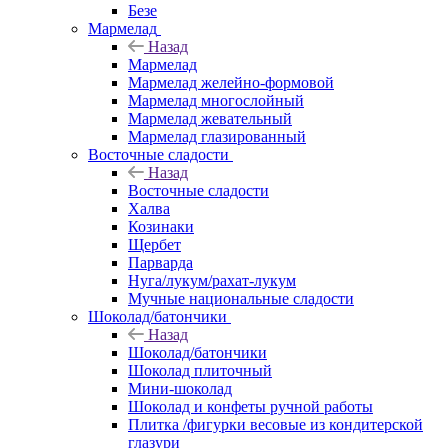
Безе
Мармелад
Назад
Мармелад
Мармелад желейно-формовой
Мармелад многослойный
Мармелад жевательный
Мармелад глазированный
Восточные сладости
Назад
Восточные сладости
Халва
Козинаки
Щербет
Парварда
Нуга/лукум/рахат-лукум
Мучные национальные сладости
Шоколад/батончики
Назад
Шоколад/батончики
Шоколад плиточный
Мини-шоколад
Шоколад и конфеты ручной работы
Плитка /фигурки весовые из кондитерской
глазури