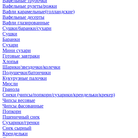
Вафельные трубочки
Вафельные рулеты/рожки
Вафли карамельные(голландские)
Вафельные десерты
Вафли глазированные
Сушки/баранки/сухари
Сушки
Баранки
Сухари
Мини сухари
Готовые завтраки
Хлопья
Шарики/звездочки/колечки
Подушечки/батончики
Кукурузные палочки
Мюсли
Гранола
Снеки (чипсы/попкорн/сухарики/крендельки/крекер)
Чипсы весовые
Чипсы фасованные
Попкорн
Пшеничный снек
Сухарики/гренки
Снек сырный
Крендельки