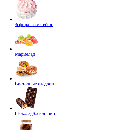
Зефир/пастила/безе
Мармелад
Восточные сладости
Шоколад/батончики