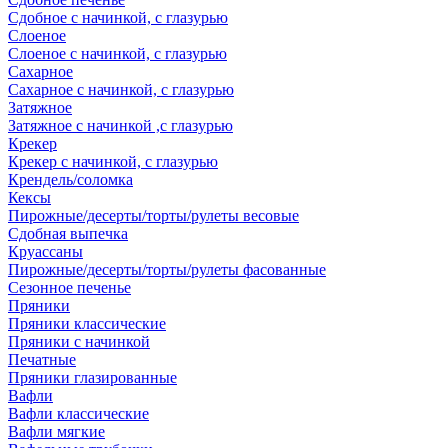
Сдобное с начинкой, с глазурью
Слоеное
Слоеное с начинкой, с глазурью
Сахарное
Сахарное с начинкой, с глазурью
Затяжное
Затяжное с начинкой ,с глазурью
Крекер
Крекер с начинкой, с глазурью
Крендель/соломка
Кексы
Пирожные/десерты/торты/рулеты весовые
Сдобная выпечка
Круассаны
Пирожные/десерты/торты/рулеты фасованные
Сезонное печенье
Пряники
Пряники классические
Пряники с начинкой
Печатные
Пряники глазированные
Вафли
Вафли классические
Вафли мягкие