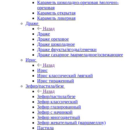
Карамель шоколадно-ореховая /молочно-
ореховая
Карамель открытая
Карамель ликерная
Драже
Назад
Драже
Драже ореховое
Драже шоколадное
Драже фрукты/ягоды/семечки
Драже сахарное /мармеладное/освежающее
Ирис
Назад
Ирис
Ирис классический /мягкий
Ирис тираженный
Зефир/пастила/безе
Назад
Зефир/пастила/безе
Зефир классический
Зефир глазированный
Зефир с начинкой
Зефир многоцветный
Зефир жевательный (маршмеллоу)
Пастила