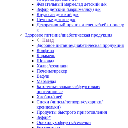
Жевательный мармелад детский д/к
Зефир детский (маршмеллоу) д/к
Круассан детский д/к
Печенье детское д/к
Декоративный пряник /печенье/кейк попс д/
к
Здоровое питание/диабетическая продукция
Назад
Здоровое питание/диабетическая продукция
Конфеты
Карамель
Шоколад
Халва/козинаки
Печенье/крекер
Вафли
Мармелад
Батончики злаковые/фруктовые/
протеиновые
Хлебцы/хлеб
Снеки (чипсы/попкорн/сухарики/
крендельки)
Продукты быстрого приготовления
Зефир*
Орехи/сухофрукты/семечки
Без глютена