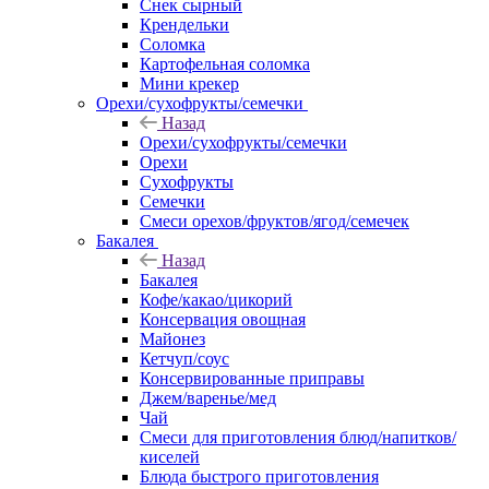
Снек сырный
Крендельки
Соломка
Картофельная соломка
Мини крекер
Орехи/сухофрукты/семечки
Назад
Орехи/сухофрукты/семечки
Орехи
Сухофрукты
Семечки
Смеси орехов/фруктов/ягод/семечек
Бакалея
Назад
Бакалея
Кофе/какао/цикорий
Консервация овощная
Майонез
Кетчуп/соус
Консервированные приправы
Джем/варенье/мед
Чай
Смеси для приготовления блюд/напитков/
киселей
Блюда быстрого приготовления