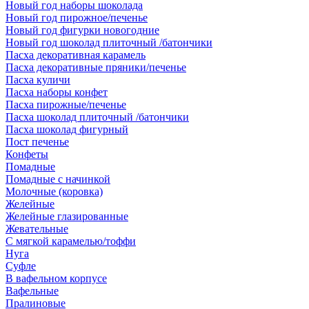
Новый год наборы шоколада
Новый год пирожное/печенье
Новый год фигурки новогодние
Новый год шоколад плиточный /батончики
Пасха декоративная карамель
Пасха декоративные пряники/печенье
Пасха куличи
Пасха наборы конфет
Пасха пирожные/печенье
Пасха шоколад плиточный /батончики
Пасха шоколад фигурный
Пост печенье
Конфеты
Помадные
Помадные с начинкой
Молочные (коровка)
Желейные
Желейные глазированные
Жевательные
С мягкой карамелью/тоффи
Нуга
Суфле
В вафельном корпусе
Вафельные
Пралиновые