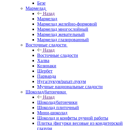
Безе
Мармелад
Назад
Мармелад
Мармелад желейно-формовой
Мармелад многослойный
Мармелад жевательный
Мармелад глазированный
Восточные сладости
Назад
Восточные сладости
Халва
Козинаки
Щербет
Парварда
Нуга/лукум/рахат-лукум
Мучные национальные сладости
Шоколад/батончики
Назад
Шоколад/батончики
Шоколад плиточный
Мини-шоколад
Шоколад и конфеты ручной работы
Плитка /фигурки весовые из кондитерской
глазури