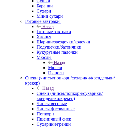
Сушки
Баранки
Сухари
Мини сухари
Готовые завтраки
Назад
Готовые завтраки
Хлопья
Шарики/звездочки/колечки
Подушечки/батончики
Кукурузные палочки
Мюсли
Назад
Мюсли
Гранола
Снеки (чипсы/попкорн/сухарики/крендельки/
крекер)
Назад
Снеки (чипсы/попкорн/сухарики/
крендельки/крекер)
Чипсы весовые
Чипсы фасованные
Попкорн
Пшеничный снек
Сухарики/гренки