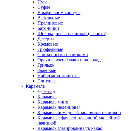
Нуга
Суфле
В вафельном корпусе
Вафельные
Пралиновые
Батончики
Шоколадные с начинкой (ассорти)
Десерты
Кремовые
Трюфельные
С ликерными начинками
Орехи,фрукты/злаки в шоколаде
Грильяж
Злаковые
Набор микс конфеты
Элитные
Карамель
Назад
Карамель
Карамель мини
Карамель леденцовая
Карамель помадная/с молочной начинкой
Карамель с фруктово-ягодной /желейной
начинкой
Карамель глазированная/в какао