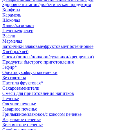
Здоровое питание/диабетическая продукция
Конфеты
Карамель
Шоколад
Халва/козинаки
Печенье/крекер
Вафли
Мармелад
Батончики злаковые/фруктовые/протеиновые
Хлебцы/хлеб
Снеки (чипсы/попкорн/сухарики/крендельки)
Продукты быстрого приготовления
Зефир*
Орехи/сухофрукты/семечки
Без глютена
Пастила фруктовая*
Сахарозаменители
Смеси для приготовления напитков
Печенье
Овсяное печенье
Заварное печенье
Грильяжное/злаковое/с кокосом печенье
Вафельное печенье
Бисквитное печенье
Сдобное печенье