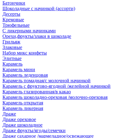
Батончики
Шоколадные с начинкой (ассорти)
Десерты
Кремовые
Трюфельные
С ликерными начинками
Орехи,фрукты/злаки в шоколаде
Грильяж
Злаковые
Набор микс конфеты
Элитные
Карамель
Карамель мини
Карамель леденцовая
Карамель помадная/с молочной начинкой
Карамель с фруктово-ягодной /желейной начинкой
Карамель глазированная/в какао
Карамель шоколадно-ореховая /молочно-ореховая
Карамель открытая
Карамель ликерная
Драже
Драже ореховое
Драже шоколадное
Драже фрукты/ягоды/семечки
Драже сахарное /мармеладное/освежающее