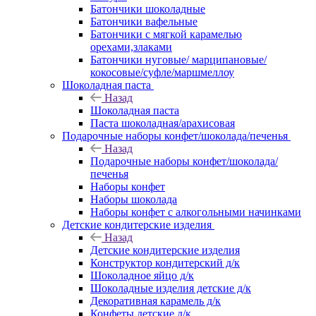
Батончики шоколадные
Батончики вафельные
Батончики с мягкой карамелью
орехами,злаками
Батончики нуговые/ марципановые/
кокосовые/суфле/маршмеллоу
Шоколадная паста
Назад
Шоколадная паста
Паста шоколадная/арахисовая
Подарочные наборы конфет/шоколада/печенья
Назад
Подарочные наборы конфет/шоколада/
печенья
Наборы конфет
Наборы шоколада
Наборы конфет с алкогольными начинками
Детские кондитерские изделия
Назад
Детские кондитерские изделия
Конструктор кондитерский д/к
Шоколадное яйцо д/к
Шоколадные изделия детские д/к
Декоративная карамель д/к
Конфеты детские д/к