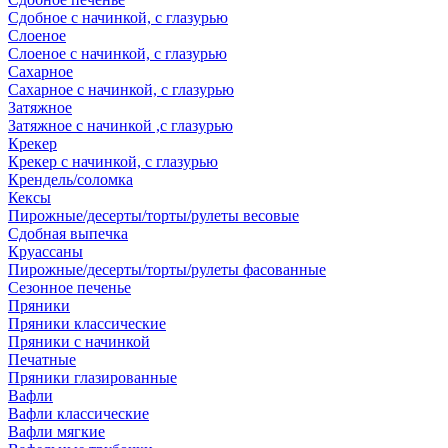
Сдобное с начинкой, с глазурью
Слоеное
Слоеное с начинкой, с глазурью
Сахарное
Сахарное с начинкой, с глазурью
Затяжное
Затяжное с начинкой ,с глазурью
Крекер
Крекер с начинкой, с глазурью
Крендель/соломка
Кексы
Пирожные/десерты/торты/рулеты весовые
Сдобная выпечка
Круассаны
Пирожные/десерты/торты/рулеты фасованные
Сезонное печенье
Пряники
Пряники классические
Пряники с начинкой
Печатные
Пряники глазированные
Вафли
Вафли классические
Вафли мягкие