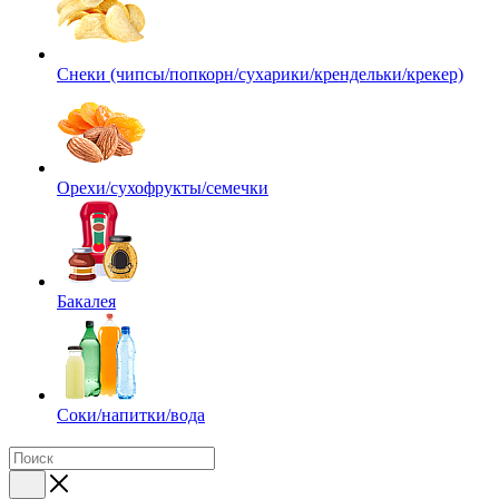
Снеки (чипсы/попкорн/сухарики/крендельки/крекер)
Орехи/сухофрукты/семечки
Бакалея
Соки/напитки/вода