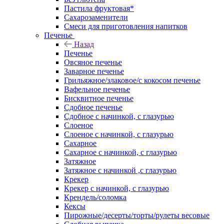
Пастила фруктовая*
Сахарозаменители
Смеси для приготовления напитков
Печенье
Назад
Печенье
Овсяное печенье
Заварное печенье
Грильяжное/злаковое/с кокосом печенье
Вафельное печенье
Бисквитное печенье
Сдобное печенье
Сдобное с начинкой, с глазурью
Слоеное
Слоеное с начинкой, с глазурью
Сахарное
Сахарное с начинкой, с глазурью
Затяжное
Затяжное с начинкой ,с глазурью
Крекер
Крекер с начинкой, с глазурью
Крендель/соломка
Кексы
Пирожные/десерты/торты/рулеты весовые