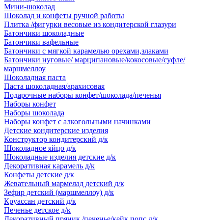
Мини-шоколад
Шоколад и конфеты ручной работы
Плитка /фигурки весовые из кондитерской глазури
Батончики шоколадные
Батончики вафельные
Батончики с мягкой карамелью орехами,злаками
Батончики нуговые/ марципановые/кокосовые/суфле/
маршмеллоу
Шоколадная паста
Паста шоколадная/арахисовая
Подарочные наборы конфет/шоколада/печенья
Наборы конфет
Наборы шоколада
Наборы конфет с алкогольными начинками
Детские кондитерские изделия
Конструктор кондитерский д/к
Шоколадное яйцо д/к
Шоколадные изделия детские д/к
Декоративная карамель д/к
Конфеты детские д/к
Жевательный мармелад детский д/к
Зефир детский (маршмеллоу) д/к
Круассан детский д/к
Печенье детское д/к
Декоративный пряник /печенье/кейк попс д/к