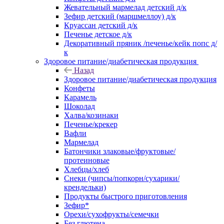
Жевательный мармелад детский д/к
Зефир детский (маршмеллоу) д/к
Круассан детский д/к
Печенье детское д/к
Декоративный пряник /печенье/кейк попс д/
к
Здоровое питание/диабетическая продукция
Назад
Здоровое питание/диабетическая продукция
Конфеты
Карамель
Шоколад
Халва/козинаки
Печенье/крекер
Вафли
Мармелад
Батончики злаковые/фруктовые/
протеиновые
Хлебцы/хлеб
Снеки (чипсы/попкорн/сухарики/
крендельки)
Продукты быстрого приготовления
Зефир*
Орехи/сухофрукты/семечки
Без глютена