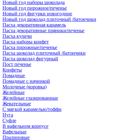
Новый год наборы шоколада
Новый год пирожное/печенье
Новый год фигурки новогодние
Новый год шоколад плиточный /батончики
Пасха декоративная карамель
Пасха декоративные пряники/печенье
Пасха куличи
Пасха наборы конфет
Пасха пирожные/печенье
Пасха шоколад плиточный /батончики
Пасха шоколад фигурный
Пост печенье
Конфеты
Помадные
Помадные с начинкой
Молочные (коровка)
Желейные
Желейные глазированные
Жевательные
С мягкой карамелью/тоффи
Нуга
Суфле
В вафельном корпусе
Вафельные
Пралиновые