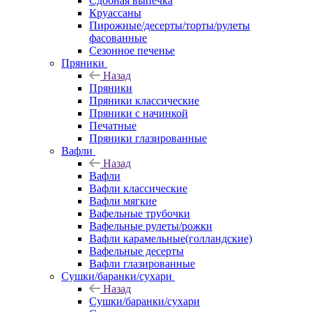
Сдобная выпечка
Круассаны
Пирожные/десерты/торты/рулеты
фасованные
Сезонное печенье
Пряники
Назад
Пряники
Пряники классические
Пряники с начинкой
Печатные
Пряники глазированные
Вафли
Назад
Вафли
Вафли классические
Вафли мягкие
Вафельные трубочки
Вафельные рулеты/рожки
Вафли карамельные(голландские)
Вафельные десерты
Вафли глазированные
Сушки/баранки/сухари
Назад
Сушки/баранки/сухари