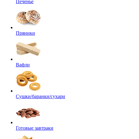
Печенье
Пряники
Вафли
Сушки/баранки/сухари
Готовые завтраки