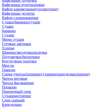
Вафельные трубочки
Вафельные рулеты/рожки
Вафли карамельные(голландские)
Вафельные десерты
Вафли глазированные
Сушки/баранки/сухари
Сушки
Баранки
Сухари
Мини сухари
Готовые завтраки
Хлопья
Шарики/звездочки/колечки
Подушечки/батончики
Кукурузные палочки
Мюсли
Гранола
Снеки (чипсы/попкорн/сухарики/крендельки/крекер)
Чипсы весовые
Чипсы фасованные
Попкорн
Пшеничный снек
Сухарики/гренки
Снек сырный
Крендельки