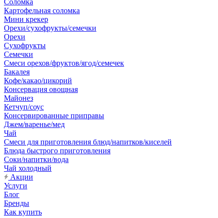
Соломка
Картофельная соломка
Мини крекер
Орехи/сухофрукты/семечки
Орехи
Сухофрукты
Семечки
Смеси орехов/фруктов/ягод/семечек
Бакалея
Кофе/какао/цикорий
Консервация овощная
Майонез
Кетчуп/соус
Консервированные приправы
Джем/варенье/мед
Чай
Смеси для приготовления блюд/напитков/киселей
Блюда быстрого приготовления
Соки/напитки/вода
Чай холодный
Акции
Услуги
Блог
Бренды
Как купить