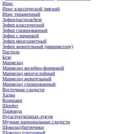
Ирис
Ирис классический /мягкий
Ирис тираженный
Зефир/пастила/безе
Зефир классический
Зефир глазированный
Зефир с начинкой
Зефир многоцветный
Зефир жевательный (маршмеллоу)
Пастила
Безе
Мармелад
Мармелад желейно-формовой
Мармелад многослойный
Мармелад жевательный
Мармелад глазированный
Восточные сладости
Халва
Козинаки
Щербет
Парварда
Нуга/лукум/рахат-лукум
Мучные национальные сладости
Шоколад/батончики
Шоколад плиточный