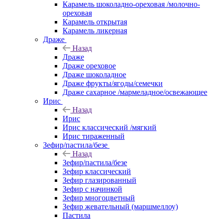
Карамель шоколадно-ореховая /молочно-
ореховая
Карамель открытая
Карамель ликерная
Драже
Назад
Драже
Драже ореховое
Драже шоколадное
Драже фрукты/ягоды/семечки
Драже сахарное /мармеладное/освежающее
Ирис
Назад
Ирис
Ирис классический /мягкий
Ирис тираженный
Зефир/пастила/безе
Назад
Зефир/пастила/безе
Зефир классический
Зефир глазированный
Зефир с начинкой
Зефир многоцветный
Зефир жевательный (маршмеллоу)
Пастила