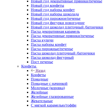
Новый год декоративные пряники/печенье
Новый год конфеты
Новый год наборы конфет
Новый год наборы шоколада
Новый год пирожное/печенье
Новый год фигурки новогодние
Новый год шоколад плиточный /батончики
Пасха декоративная карамель
Пасха декоративные пряники/печенье
Пасха куличи
Пасха наборы конфет
Пасха пирожные/печенье
Пасха шоколад плиточный /батончики
Пасха шоколад фигурный
Пост печенье
Конфеты
Назад
Конфеты
Помадные
Помадные с начинкой
Молочные (коровка)
Желейные
Желейные глазированные
Жевательные
С мягкой карамелью/тоффи