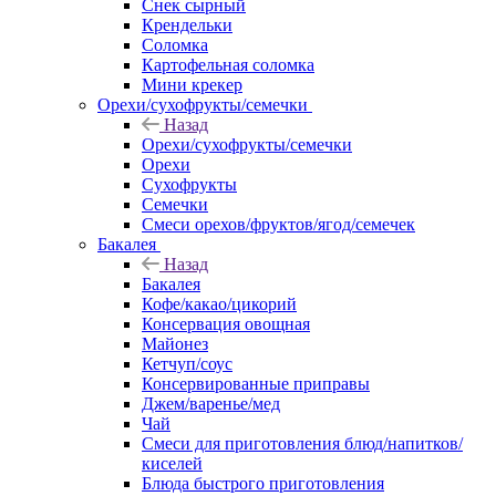
Снек сырный
Крендельки
Соломка
Картофельная соломка
Мини крекер
Орехи/сухофрукты/семечки
Назад
Орехи/сухофрукты/семечки
Орехи
Сухофрукты
Семечки
Смеси орехов/фруктов/ягод/семечек
Бакалея
Назад
Бакалея
Кофе/какао/цикорий
Консервация овощная
Майонез
Кетчуп/соус
Консервированные приправы
Джем/варенье/мед
Чай
Смеси для приготовления блюд/напитков/
киселей
Блюда быстрого приготовления