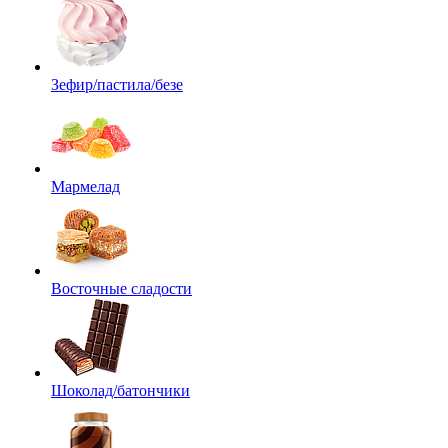
Зефир/пастила/безе
Мармелад
Восточные сладости
Шоколад/батончики