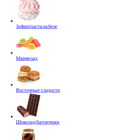
Зефир/пастила/безе
Мармелад
Восточные сладости
Шоколад/батончики