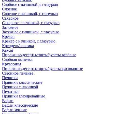
Сдобное с начинкой, с глазурью
Слоеное
Слоеное с начинкой, с глазурью
Сахарное
Сахарное с начинкой, с глазурью
Затяжное
Затяжное с начинкой ,с глазурью
Крекер
Крекер с начинкой, с глазурью
Крендель/соломка
Кексы
Пирожные/десерты/торты/рулеты весовые
Сдобная выпечка
Круассаны
Пирожные/десерты/торты/рулеты фасованные
Сезонное печенье
Пряники
Пряники классические
Пряники с начинкой
Печатные
Пряники глазированные
Вафли
Вафли классические
Вафли мягкие