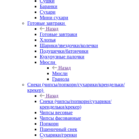
Сушки
Баранки
Сухари
Мини сухари
Готовые завтраки
Назад
Готовые завтраки
Хлопья
Шарики/звездочки/колечки
Подушечки/батончики
Кукурузные палочки
Мюсли
Назад
Мюсли
Гранола
Снеки (чипсы/попкорн/сухарики/крендельки/
крекер)
Назад
Снеки (чипсы/попкорн/сухарики/
крендельки/крекер)
Чипсы весовые
Чипсы фасованные
Попкорн
Пшеничный снек
Сухарики/гренки