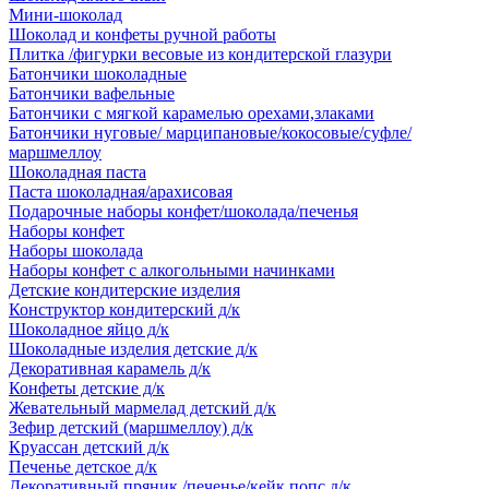
Мини-шоколад
Шоколад и конфеты ручной работы
Плитка /фигурки весовые из кондитерской глазури
Батончики шоколадные
Батончики вафельные
Батончики с мягкой карамелью орехами,злаками
Батончики нуговые/ марципановые/кокосовые/суфле/
маршмеллоу
Шоколадная паста
Паста шоколадная/арахисовая
Подарочные наборы конфет/шоколада/печенья
Наборы конфет
Наборы шоколада
Наборы конфет с алкогольными начинками
Детские кондитерские изделия
Конструктор кондитерский д/к
Шоколадное яйцо д/к
Шоколадные изделия детские д/к
Декоративная карамель д/к
Конфеты детские д/к
Жевательный мармелад детский д/к
Зефир детский (маршмеллоу) д/к
Круассан детский д/к
Печенье детское д/к
Декоративный пряник /печенье/кейк попс д/к