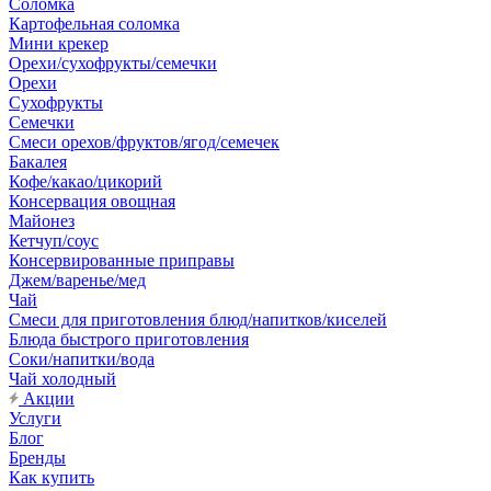
Соломка
Картофельная соломка
Мини крекер
Орехи/сухофрукты/семечки
Орехи
Сухофрукты
Семечки
Смеси орехов/фруктов/ягод/семечек
Бакалея
Кофе/какао/цикорий
Консервация овощная
Майонез
Кетчуп/соус
Консервированные приправы
Джем/варенье/мед
Чай
Смеси для приготовления блюд/напитков/киселей
Блюда быстрого приготовления
Соки/напитки/вода
Чай холодный
Акции
Услуги
Блог
Бренды
Как купить