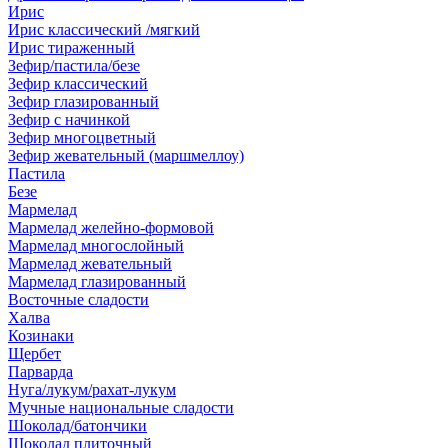
Ирис
Ирис классический /мягкий
Ирис тираженный
Зефир/пастила/безе
Зефир классический
Зефир глазированный
Зефир с начинкой
Зефир многоцветный
Зефир жевательный (маршмеллоу)
Пастила
Безе
Мармелад
Мармелад желейно-формовой
Мармелад многослойный
Мармелад жевательный
Мармелад глазированный
Восточные сладости
Халва
Козинаки
Щербет
Парварда
Нуга/лукум/рахат-лукум
Мучные национальные сладости
Шоколад/батончики
Шоколад плиточный