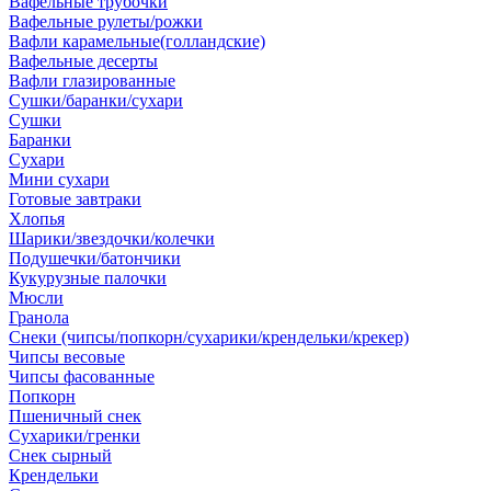
Вафельные трубочки
Вафельные рулеты/рожки
Вафли карамельные(голландские)
Вафельные десерты
Вафли глазированные
Сушки/баранки/сухари
Сушки
Баранки
Сухари
Мини сухари
Готовые завтраки
Хлопья
Шарики/звездочки/колечки
Подушечки/батончики
Кукурузные палочки
Мюсли
Гранола
Снеки (чипсы/попкорн/сухарики/крендельки/крекер)
Чипсы весовые
Чипсы фасованные
Попкорн
Пшеничный снек
Сухарики/гренки
Снек сырный
Крендельки