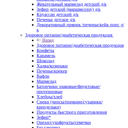
Жевательный мармелад детский д/к
Зефир детский (маршмеллоу) д/к
Круассан детский д/к
Печенье детское д/к
Декоративный пряник /печенье/кейк попс д/
к
Здоровое питание/диабетическая продукция
Назад
Здоровое питание/диабетическая продукция
Конфеты
Карамель
Шоколад
Халва/козинаки
Печенье/крекер
Вафли
Мармелад
Батончики злаковые/фруктовые/
протеиновые
Хлебцы/хлеб
Снеки (чипсы/попкорн/сухарики/
крендельки)
Продукты быстрого приготовления
Зефир*
Орехи/сухофрукты/семечки
Без глютена