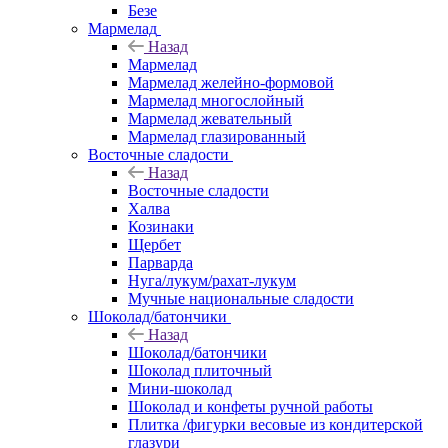
Безе
Мармелад
Назад
Мармелад
Мармелад желейно-формовой
Мармелад многослойный
Мармелад жевательный
Мармелад глазированный
Восточные сладости
Назад
Восточные сладости
Халва
Козинаки
Щербет
Парварда
Нуга/лукум/рахат-лукум
Мучные национальные сладости
Шоколад/батончики
Назад
Шоколад/батончики
Шоколад плиточный
Мини-шоколад
Шоколад и конфеты ручной работы
Плитка /фигурки весовые из кондитерской
глазури