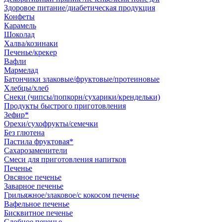
Здоровое питание/диабетическая продукция
Конфеты
Карамель
Шоколад
Халва/козинаки
Печенье/крекер
Вафли
Мармелад
Батончики злаковые/фруктовые/протеиновые
Хлебцы/хлеб
Снеки (чипсы/попкорн/сухарики/крендельки)
Продукты быстрого приготовления
Зефир*
Орехи/сухофрукты/семечки
Без глютена
Пастила фруктовая*
Сахарозаменители
Смеси для приготовления напитков
Печенье
Овсяное печенье
Заварное печенье
Грильяжное/злаковое/с кокосом печенье
Вафельное печенье
Бисквитное печенье
Сдобное печенье