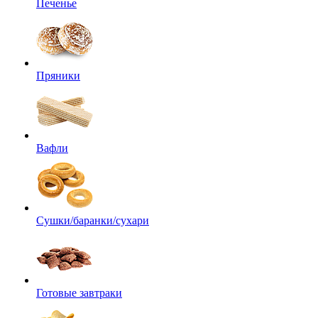
Печенье
Пряники
Вафли
Сушки/баранки/сухари
Готовые завтраки