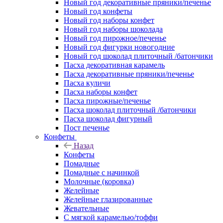
Новый год декоративные пряники/печенье
Новый год конфеты
Новый год наборы конфет
Новый год наборы шоколада
Новый год пирожное/печенье
Новый год фигурки новогодние
Новый год шоколад плиточный /батончики
Пасха декоративная карамель
Пасха декоративные пряники/печенье
Пасха куличи
Пасха наборы конфет
Пасха пирожные/печенье
Пасха шоколад плиточный /батончики
Пасха шоколад фигурный
Пост печенье
Конфеты
Назад
Конфеты
Помадные
Помадные с начинкой
Молочные (коровка)
Желейные
Желейные глазированные
Жевательные
С мягкой карамелью/тоффи