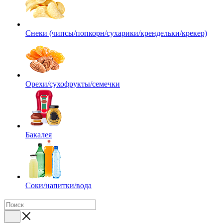
Снеки (чипсы/попкорн/сухарики/крендельки/крекер)
Орехи/сухофрукты/семечки
Бакалея
Соки/напитки/вода