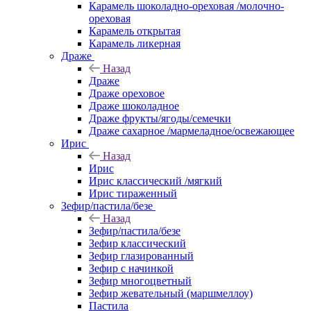
Карамель шоколадно-ореховая /молочно-
ореховая
Карамель открытая
Карамель ликерная
Драже
Назад
Драже
Драже ореховое
Драже шоколадное
Драже фрукты/ягоды/семечки
Драже сахарное /мармеладное/освежающее
Ирис
Назад
Ирис
Ирис классический /мягкий
Ирис тираженный
Зефир/пастила/безе
Назад
Зефир/пастила/безе
Зефир классический
Зефир глазированный
Зефир с начинкой
Зефир многоцветный
Зефир жевательный (маршмеллоу)
Пастила