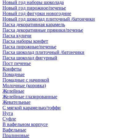
Новый год наборы шоколада
Новый год пирожное/печенье
Новый год фигурки новогодние
Новый год шоколад плиточный /батончики
Пасха декоративная карамель
Пасха декоративные пряники/печенье
Пасха куличи
Пасха наборы конфет
Пасха пирожные/печенье
Пасха шоколад плиточный /батончики
Пасха шоколад фигурный
Пост печенье
Конфеты
Помадные
Помадные с начинкой
Молочные (коровка)
Желейные
Желейные глазированные
Жевательные
С мягкой карамелью/тоффи
Нуга
Суфле
В вафельном корпусе
Вафельные
Пралиновые