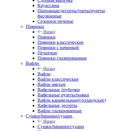
Сдобная выпечка
Круассаны
Пирожные/десерты/торты/рулеты
фасованные
Сезонное печенье
Пряники
Назад
Пряники
Пряники классические
Пряники с начинкой
Печатные
Пряники глазированные
Вафли
Назад
Вафли
Вафли классические
Вафли мягкие
Вафельные трубочки
Вафельные рулеты/рожки
Вафли карамельные(голландские)
Вафельные десерты
Вафли глазированные
Сушки/баранки/сухари
Назад
Сушки/баранки/сухари