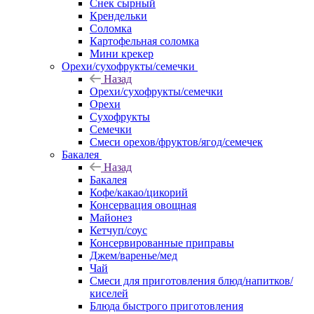
Снек сырный
Крендельки
Соломка
Картофельная соломка
Мини крекер
Орехи/сухофрукты/семечки
Назад
Орехи/сухофрукты/семечки
Орехи
Сухофрукты
Семечки
Смеси орехов/фруктов/ягод/семечек
Бакалея
Назад
Бакалея
Кофе/какао/цикорий
Консервация овощная
Майонез
Кетчуп/соус
Консервированные приправы
Джем/варенье/мед
Чай
Смеси для приготовления блюд/напитков/
киселей
Блюда быстрого приготовления