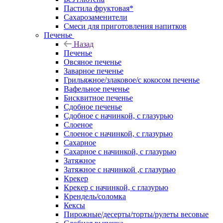
Пастила фруктовая*
Сахарозаменители
Смеси для приготовления напитков
Печенье
Назад
Печенье
Овсяное печенье
Заварное печенье
Грильяжное/злаковое/с кокосом печенье
Вафельное печенье
Бисквитное печенье
Сдобное печенье
Сдобное с начинкой, с глазурью
Слоеное
Слоеное с начинкой, с глазурью
Сахарное
Сахарное с начинкой, с глазурью
Затяжное
Затяжное с начинкой ,с глазурью
Крекер
Крекер с начинкой, с глазурью
Крендель/соломка
Кексы
Пирожные/десерты/торты/рулеты весовые