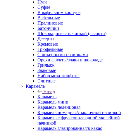
Нуга
Суфле
В вафельном корпусе
Вафельные
Пралиновые
Батончики
Шоколадные с начинкой (ассорти)
Десерты
Кремовые
Трюфельные
С ликерными начинками
Орехи,фрукты/злаки в шоколаде
Грильяж
Злаковые
Набор микс конфеты
Элитные
Карамель
Назад
Карамель
Карамель мини
Карамель леденцовая
Карамель помадная/с молочной начинкой
Карамель с фруктово-ягодной /желейной
начинкой
Карамель глазированная/в какао