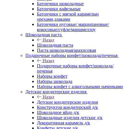
Батончики шоколадные
Батончики вафельные
Батончики с мягкой карамелью
орехами,злаками
Батончики нуговые/ марципановые/
кокосовые/суфле/маршмеллоу
Шоколадная паста
Назад
Шоколадная паста
Паста шоколадная/арахисовая
Подарочные наборы конфет/шоколада/печенья
Назад
Подарочные наборы конфет/шоколада/
печенья
Наборы конфет
Наборы шоколада
Наборы конфет с алкогольными начинками
Детские кондитерские изделия
Назад
Детские кондитерские изделия
Конструктор кондитерский д/к
Шоколадное яйцо д/к
Шоколадные изделия детские д/к
Декоративная карамель д/к
Конфеты детские д/к