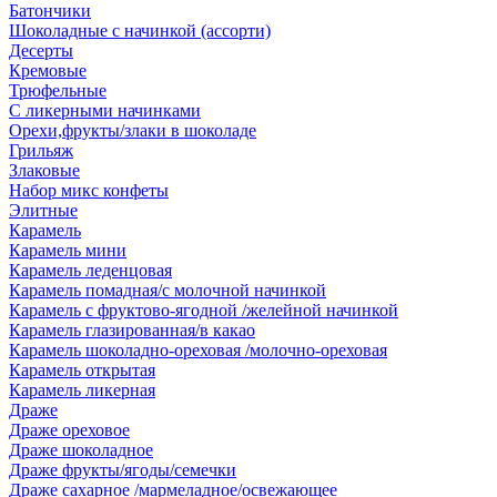
Батончики
Шоколадные с начинкой (ассорти)
Десерты
Кремовые
Трюфельные
С ликерными начинками
Орехи,фрукты/злаки в шоколаде
Грильяж
Злаковые
Набор микс конфеты
Элитные
Карамель
Карамель мини
Карамель леденцовая
Карамель помадная/с молочной начинкой
Карамель с фруктово-ягодной /желейной начинкой
Карамель глазированная/в какао
Карамель шоколадно-ореховая /молочно-ореховая
Карамель открытая
Карамель ликерная
Драже
Драже ореховое
Драже шоколадное
Драже фрукты/ягоды/семечки
Драже сахарное /мармеладное/освежающее