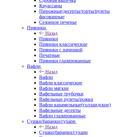
Сдобная выпечка
Круассаны
Пирожные/десерты/торты/рулеты
фасованные
Сезонное печенье
Пряники
Назад
Пряники
Пряники классические
Пряники с начинкой
Печатные
Пряники глазированные
Вафли
Назад
Вафли
Вафли классические
Вафли мягкие
Вафельные трубочки
Вафельные рулеты/рожки
Вафли карамельные(голландские)
Вафельные десерты
Вафли глазированные
Сушки/баранки/сухари
Назад
Сушки/баранки/сухари