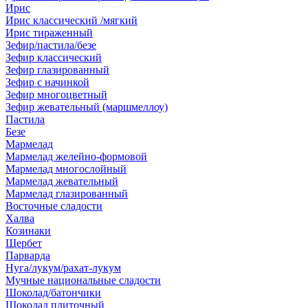
Ирис
Ирис классический /мягкий
Ирис тираженный
Зефир/пастила/безе
Зефир классический
Зефир глазированный
Зефир с начинкой
Зефир многоцветный
Зефир жевательный (маршмеллоу)
Пастила
Безе
Мармелад
Мармелад желейно-формовой
Мармелад многослойный
Мармелад жевательный
Мармелад глазированный
Восточные сладости
Халва
Козинаки
Щербет
Парварда
Нуга/лукум/рахат-лукум
Мучные национальные сладости
Шоколад/батончики
Шоколад плиточный