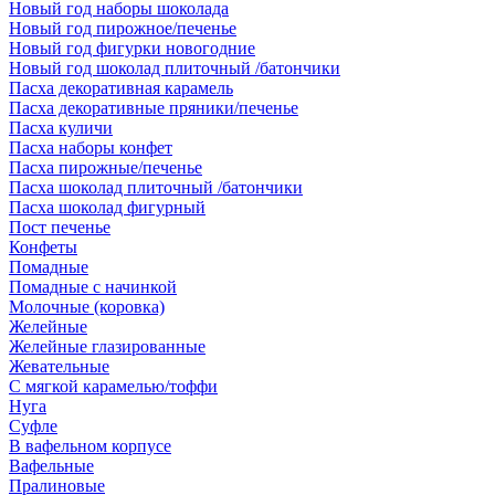
Новый год наборы шоколада
Новый год пирожное/печенье
Новый год фигурки новогодние
Новый год шоколад плиточный /батончики
Пасха декоративная карамель
Пасха декоративные пряники/печенье
Пасха куличи
Пасха наборы конфет
Пасха пирожные/печенье
Пасха шоколад плиточный /батончики
Пасха шоколад фигурный
Пост печенье
Конфеты
Помадные
Помадные с начинкой
Молочные (коровка)
Желейные
Желейные глазированные
Жевательные
С мягкой карамелью/тоффи
Нуга
Суфле
В вафельном корпусе
Вафельные
Пралиновые