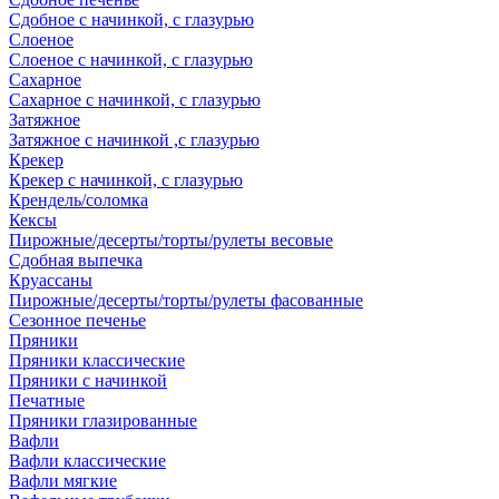
Сдобное с начинкой, с глазурью
Слоеное
Слоеное с начинкой, с глазурью
Сахарное
Сахарное с начинкой, с глазурью
Затяжное
Затяжное с начинкой ,с глазурью
Крекер
Крекер с начинкой, с глазурью
Крендель/соломка
Кексы
Пирожные/десерты/торты/рулеты весовые
Сдобная выпечка
Круассаны
Пирожные/десерты/торты/рулеты фасованные
Сезонное печенье
Пряники
Пряники классические
Пряники с начинкой
Печатные
Пряники глазированные
Вафли
Вафли классические
Вафли мягкие