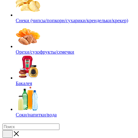
Снеки (чипсы/попкорн/сухарики/крендельки/крекер)
Орехи/сухофрукты/семечки
Бакалея
Соки/напитки/вода