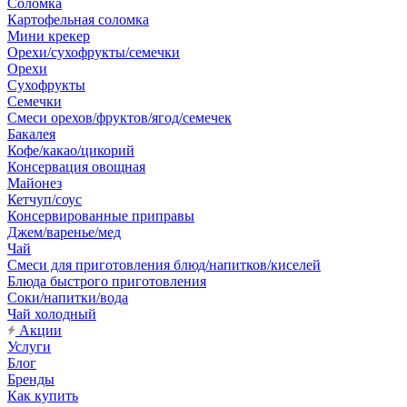
Соломка
Картофельная соломка
Мини крекер
Орехи/сухофрукты/семечки
Орехи
Сухофрукты
Семечки
Смеси орехов/фруктов/ягод/семечек
Бакалея
Кофе/какао/цикорий
Консервация овощная
Майонез
Кетчуп/соус
Консервированные приправы
Джем/варенье/мед
Чай
Смеси для приготовления блюд/напитков/киселей
Блюда быстрого приготовления
Соки/напитки/вода
Чай холодный
Акции
Услуги
Блог
Бренды
Как купить