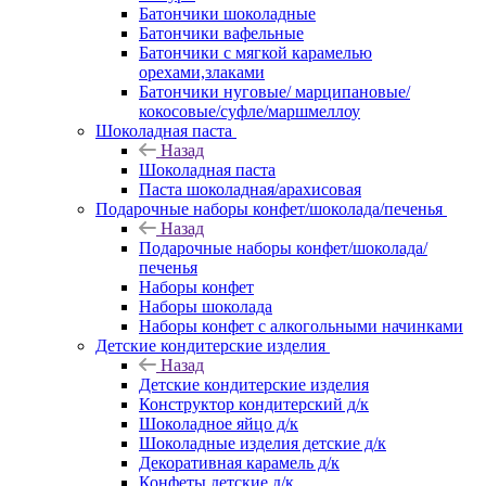
Батончики шоколадные
Батончики вафельные
Батончики с мягкой карамелью
орехами,злаками
Батончики нуговые/ марципановые/
кокосовые/суфле/маршмеллоу
Шоколадная паста
Назад
Шоколадная паста
Паста шоколадная/арахисовая
Подарочные наборы конфет/шоколада/печенья
Назад
Подарочные наборы конфет/шоколада/
печенья
Наборы конфет
Наборы шоколада
Наборы конфет с алкогольными начинками
Детские кондитерские изделия
Назад
Детские кондитерские изделия
Конструктор кондитерский д/к
Шоколадное яйцо д/к
Шоколадные изделия детские д/к
Декоративная карамель д/к
Конфеты детские д/к