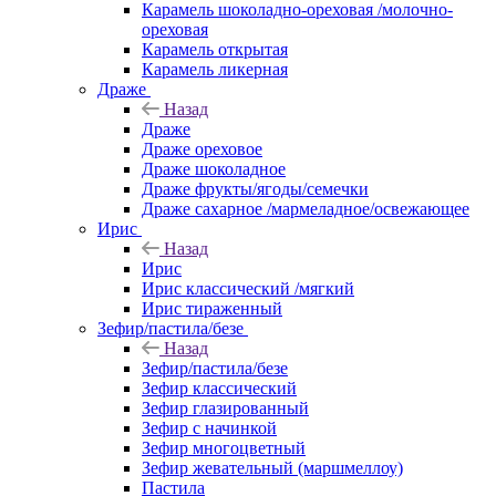
Карамель шоколадно-ореховая /молочно-
ореховая
Карамель открытая
Карамель ликерная
Драже
Назад
Драже
Драже ореховое
Драже шоколадное
Драже фрукты/ягоды/семечки
Драже сахарное /мармеладное/освежающее
Ирис
Назад
Ирис
Ирис классический /мягкий
Ирис тираженный
Зефир/пастила/безе
Назад
Зефир/пастила/безе
Зефир классический
Зефир глазированный
Зефир с начинкой
Зефир многоцветный
Зефир жевательный (маршмеллоу)
Пастила