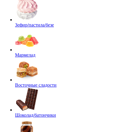
Зефир/пастила/безе
Мармелад
Восточные сладости
Шоколад/батончики