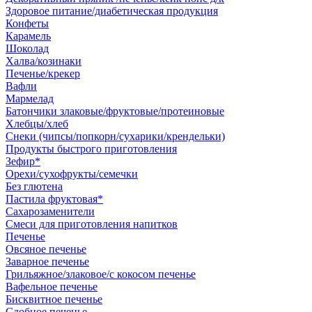
Здоровое питание/диабетическая продукция
Конфеты
Карамель
Шоколад
Халва/козинаки
Печенье/крекер
Вафли
Мармелад
Батончики злаковые/фруктовые/протеиновые
Хлебцы/хлеб
Снеки (чипсы/попкорн/сухарики/крендельки)
Продукты быстрого приготовления
Зефир*
Орехи/сухофрукты/семечки
Без глютена
Пастила фруктовая*
Сахарозаменители
Смеси для приготовления напитков
Печенье
Овсяное печенье
Заварное печенье
Грильяжное/злаковое/с кокосом печенье
Вафельное печенье
Бисквитное печенье
Сдобное печенье