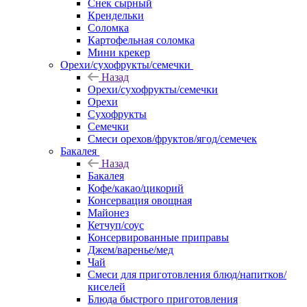
Снек сырный
Крендельки
Соломка
Картофельная соломка
Мини крекер
Орехи/сухофрукты/семечки
Назад
Орехи/сухофрукты/семечки
Орехи
Сухофрукты
Семечки
Смеси орехов/фруктов/ягод/семечек
Бакалея
Назад
Бакалея
Кофе/какао/цикорий
Консервация овощная
Майонез
Кетчуп/соус
Консервированные приправы
Джем/варенье/мед
Чай
Смеси для приготовления блюд/напитков/
киселей
Блюда быстрого приготовления