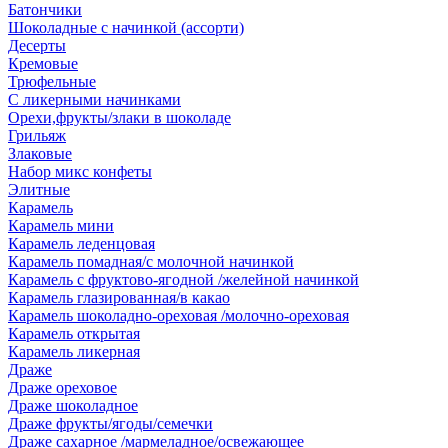
Батончики
Шоколадные с начинкой (ассорти)
Десерты
Кремовые
Трюфельные
С ликерными начинками
Орехи,фрукты/злаки в шоколаде
Грильяж
Злаковые
Набор микс конфеты
Элитные
Карамель
Карамель мини
Карамель леденцовая
Карамель помадная/с молочной начинкой
Карамель с фруктово-ягодной /желейной начинкой
Карамель глазированная/в какао
Карамель шоколадно-ореховая /молочно-ореховая
Карамель открытая
Карамель ликерная
Драже
Драже ореховое
Драже шоколадное
Драже фрукты/ягоды/семечки
Драже сахарное /мармеладное/освежающее