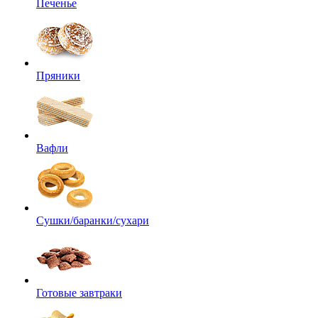
Печенье
Пряники
Вафли
Сушки/баранки/сухари
Готовые завтраки