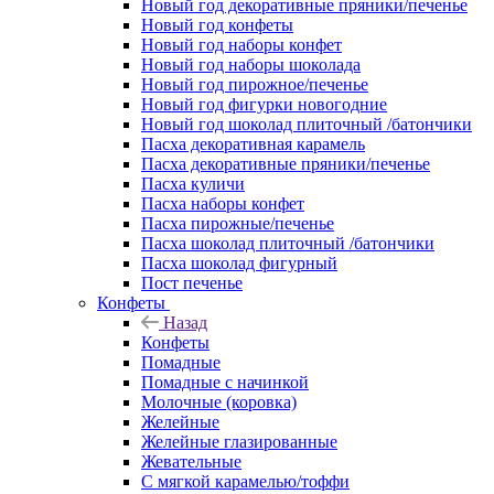
Новый год декоративные пряники/печенье
Новый год конфеты
Новый год наборы конфет
Новый год наборы шоколада
Новый год пирожное/печенье
Новый год фигурки новогодние
Новый год шоколад плиточный /батончики
Пасха декоративная карамель
Пасха декоративные пряники/печенье
Пасха куличи
Пасха наборы конфет
Пасха пирожные/печенье
Пасха шоколад плиточный /батончики
Пасха шоколад фигурный
Пост печенье
Конфеты
Назад
Конфеты
Помадные
Помадные с начинкой
Молочные (коровка)
Желейные
Желейные глазированные
Жевательные
С мягкой карамелью/тоффи