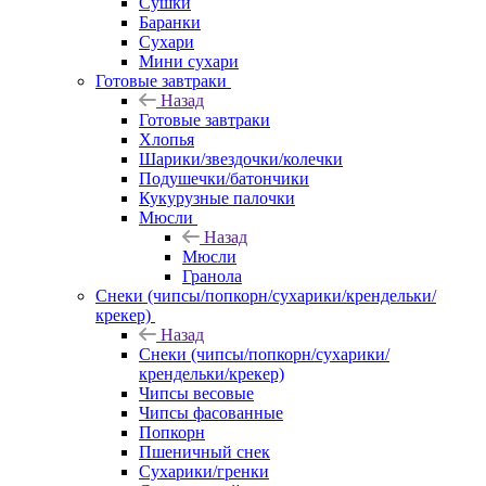
Сушки
Баранки
Сухари
Мини сухари
Готовые завтраки
Назад
Готовые завтраки
Хлопья
Шарики/звездочки/колечки
Подушечки/батончики
Кукурузные палочки
Мюсли
Назад
Мюсли
Гранола
Снеки (чипсы/попкорн/сухарики/крендельки/
крекер)
Назад
Снеки (чипсы/попкорн/сухарики/
крендельки/крекер)
Чипсы весовые
Чипсы фасованные
Попкорн
Пшеничный снек
Сухарики/гренки