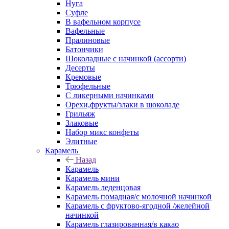
Нуга
Суфле
В вафельном корпусе
Вафельные
Пралиновые
Батончики
Шоколадные с начинкой (ассорти)
Десерты
Кремовые
Трюфельные
С ликерными начинками
Орехи,фрукты/злаки в шоколаде
Грильяж
Злаковые
Набор микс конфеты
Элитные
Карамель
Назад
Карамель
Карамель мини
Карамель леденцовая
Карамель помадная/с молочной начинкой
Карамель с фруктово-ягодной /желейной
начинкой
Карамель глазированная/в какао