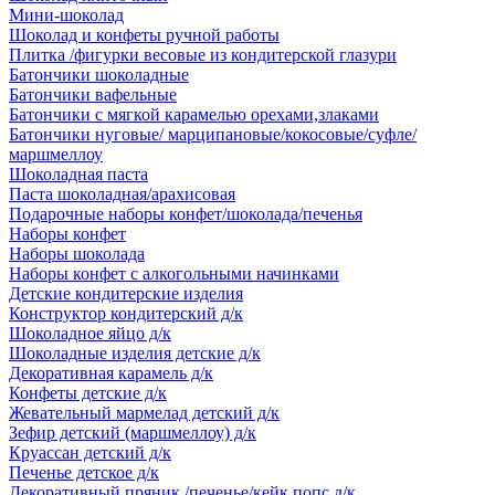
Мини-шоколад
Шоколад и конфеты ручной работы
Плитка /фигурки весовые из кондитерской глазури
Батончики шоколадные
Батончики вафельные
Батончики с мягкой карамелью орехами,злаками
Батончики нуговые/ марципановые/кокосовые/суфле/
маршмеллоу
Шоколадная паста
Паста шоколадная/арахисовая
Подарочные наборы конфет/шоколада/печенья
Наборы конфет
Наборы шоколада
Наборы конфет с алкогольными начинками
Детские кондитерские изделия
Конструктор кондитерский д/к
Шоколадное яйцо д/к
Шоколадные изделия детские д/к
Декоративная карамель д/к
Конфеты детские д/к
Жевательный мармелад детский д/к
Зефир детский (маршмеллоу) д/к
Круассан детский д/к
Печенье детское д/к
Декоративный пряник /печенье/кейк попс д/к