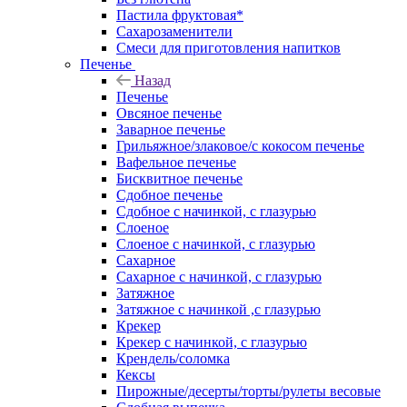
Пастила фруктовая*
Сахарозаменители
Смеси для приготовления напитков
Печенье
Назад
Печенье
Овсяное печенье
Заварное печенье
Грильяжное/злаковое/с кокосом печенье
Вафельное печенье
Бисквитное печенье
Сдобное печенье
Сдобное с начинкой, с глазурью
Слоеное
Слоеное с начинкой, с глазурью
Сахарное
Сахарное с начинкой, с глазурью
Затяжное
Затяжное с начинкой ,с глазурью
Крекер
Крекер с начинкой, с глазурью
Крендель/соломка
Кексы
Пирожные/десерты/торты/рулеты весовые