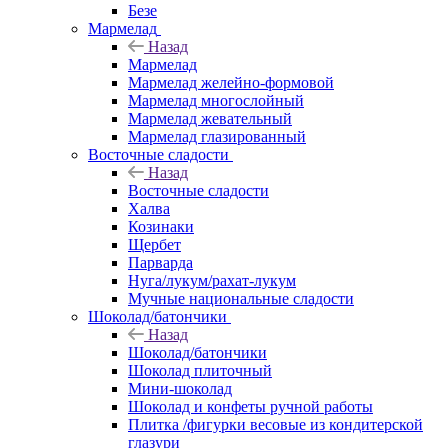
Безе
Мармелад
Назад
Мармелад
Мармелад желейно-формовой
Мармелад многослойный
Мармелад жевательный
Мармелад глазированный
Восточные сладости
Назад
Восточные сладости
Халва
Козинаки
Щербет
Парварда
Нуга/лукум/рахат-лукум
Мучные национальные сладости
Шоколад/батончики
Назад
Шоколад/батончики
Шоколад плиточный
Мини-шоколад
Шоколад и конфеты ручной работы
Плитка /фигурки весовые из кондитерской
глазури