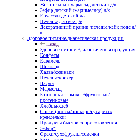
Жевательный мармелад детский д/к
Зефир детский (маршмеллоу) д/к
Круассан детский д/к
Печенье детское д/к
Декоративный пряник /печенье/кейк попс д/
к
Здоровое питание/диабетическая продукция
Назад
Здоровое питание/диабетическая продукция
Конфеты
Карамель
Шоколад
Халва/козинаки
Печенье/крекер
Вафли
Мармелад
Батончики злаковые/фруктовые/
протеиновые
Хлебцы/хлеб
Снеки (чипсы/попкорн/сухарики/
крендельки)
Продукты быстрого приготовления
Зефир*
Орехи/сухофрукты/семечки
Без глютена