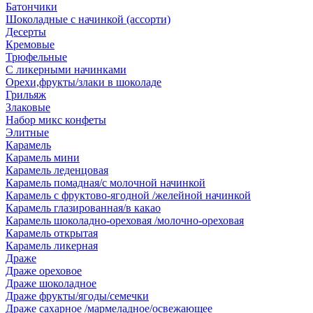
Батончики
Шоколадные с начинкой (ассорти)
Десерты
Кремовые
Трюфельные
С ликерными начинками
Орехи,фрукты/злаки в шоколаде
Грильяж
Злаковые
Набор микс конфеты
Элитные
Карамель
Карамель мини
Карамель леденцовая
Карамель помадная/с молочной начинкой
Карамель с фруктово-ягодной /желейной начинкой
Карамель глазированная/в какао
Карамель шоколадно-ореховая /молочно-ореховая
Карамель открытая
Карамель ликерная
Драже
Драже ореховое
Драже шоколадное
Драже фрукты/ягоды/семечки
Драже сахарное /мармеладное/освежающее