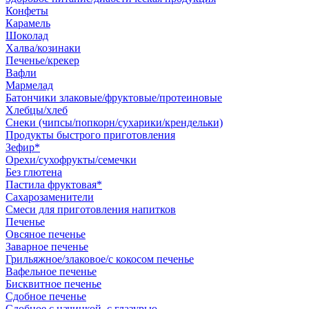
Конфеты
Карамель
Шоколад
Халва/козинаки
Печенье/крекер
Вафли
Мармелад
Батончики злаковые/фруктовые/протеиновые
Хлебцы/хлеб
Снеки (чипсы/попкорн/сухарики/крендельки)
Продукты быстрого приготовления
Зефир*
Орехи/сухофрукты/семечки
Без глютена
Пастила фруктовая*
Сахарозаменители
Смеси для приготовления напитков
Печенье
Овсяное печенье
Заварное печенье
Грильяжное/злаковое/с кокосом печенье
Вафельное печенье
Бисквитное печенье
Сдобное печенье
Сдобное с начинкой, с глазурью