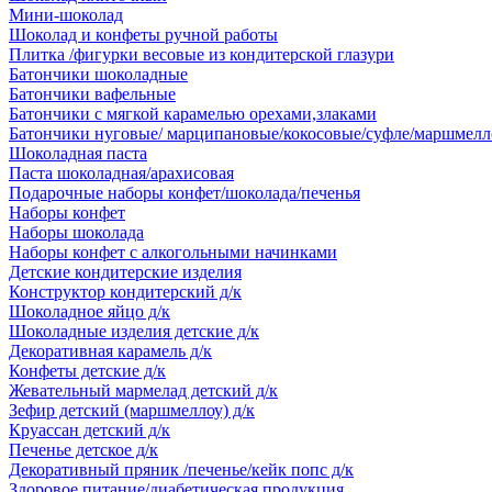
Мини-шоколад
Шоколад и конфеты ручной работы
Плитка /фигурки весовые из кондитерской глазури
Батончики шоколадные
Батончики вафельные
Батончики с мягкой карамелью орехами,злаками
Батончики нуговые/ марципановые/кокосовые/суфле/маршмелл
Шоколадная паста
Паста шоколадная/арахисовая
Подарочные наборы конфет/шоколада/печенья
Наборы конфет
Наборы шоколада
Наборы конфет с алкогольными начинками
Детские кондитерские изделия
Конструктор кондитерский д/к
Шоколадное яйцо д/к
Шоколадные изделия детские д/к
Декоративная карамель д/к
Конфеты детские д/к
Жевательный мармелад детский д/к
Зефир детский (маршмеллоу) д/к
Круассан детский д/к
Печенье детское д/к
Декоративный пряник /печенье/кейк попс д/к
Здоровое питание/диабетическая продукция