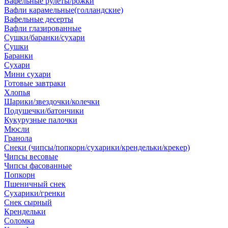
Вафельные рулеты/рожки
Вафли карамельные(голландские)
Вафельные десерты
Вафли глазированные
Сушки/баранки/сухари
Сушки
Баранки
Сухари
Мини сухари
Готовые завтраки
Хлопья
Шарики/звездочки/колечки
Подушечки/батончики
Кукурузные палочки
Мюсли
Гранола
Снеки (чипсы/попкорн/сухарики/крендельки/крекер)
Чипсы весовые
Чипсы фасованные
Попкорн
Пшеничный снек
Сухарики/гренки
Снек сырный
Крендельки
Соломка