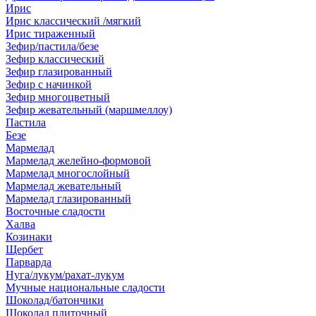
Ирис
Ирис классический /мягкий
Ирис тираженный
Зефир/пастила/безе
Зефир классический
Зефир глазированный
Зефир с начинкой
Зефир многоцветный
Зефир жевательный (маршмеллоу)
Пастила
Безе
Мармелад
Мармелад желейно-формовой
Мармелад многослойный
Мармелад жевательный
Мармелад глазированный
Восточные сладости
Халва
Козинаки
Щербет
Парварда
Нуга/лукум/рахат-лукум
Мучные национальные сладости
Шоколад/батончики
Шоколад плиточный