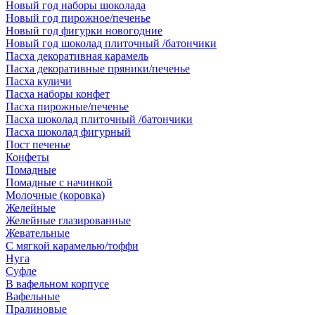
Новый год наборы шоколада
Новый год пирожное/печенье
Новый год фигурки новогодние
Новый год шоколад плиточный /батончики
Пасха декоративная карамель
Пасха декоративные пряники/печенье
Пасха куличи
Пасха наборы конфет
Пасха пирожные/печенье
Пасха шоколад плиточный /батончики
Пасха шоколад фигурный
Пост печенье
Конфеты
Помадные
Помадные с начинкой
Молочные (коровка)
Желейные
Желейные глазированные
Жевательные
С мягкой карамелью/тоффи
Нуга
Суфле
В вафельном корпусе
Вафельные
Пралиновые