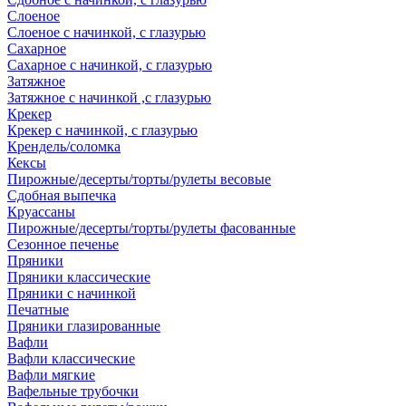
Слоеное
Слоеное с начинкой, с глазурью
Сахарное
Сахарное с начинкой, с глазурью
Затяжное
Затяжное с начинкой ,с глазурью
Крекер
Крекер с начинкой, с глазурью
Крендель/соломка
Кексы
Пирожные/десерты/торты/рулеты весовые
Сдобная выпечка
Круассаны
Пирожные/десерты/торты/рулеты фасованные
Сезонное печенье
Пряники
Пряники классические
Пряники с начинкой
Печатные
Пряники глазированные
Вафли
Вафли классические
Вафли мягкие
Вафельные трубочки