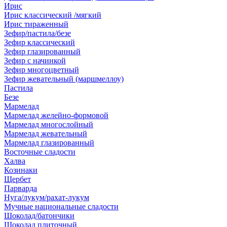
Ирис
Ирис классический /мягкий
Ирис тираженный
Зефир/пастила/безе
Зефир классический
Зефир глазированный
Зефир с начинкой
Зефир многоцветный
Зефир жевательный (маршмеллоу)
Пастила
Безе
Мармелад
Мармелад желейно-формовой
Мармелад многослойный
Мармелад жевательный
Мармелад глазированный
Восточные сладости
Халва
Козинаки
Щербет
Парварда
Нуга/лукум/рахат-лукум
Мучные национальные сладости
Шоколад/батончики
Шоколад плиточный