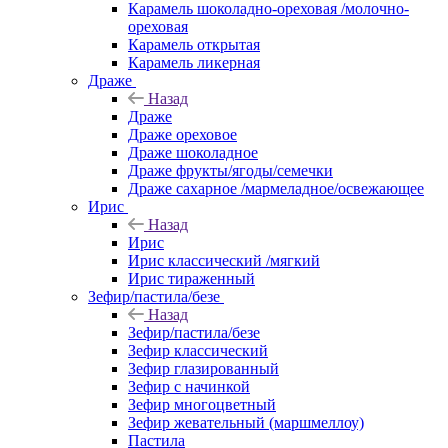
Карамель шоколадно-ореховая /молочно-
ореховая
Карамель открытая
Карамель ликерная
Драже
Назад
Драже
Драже ореховое
Драже шоколадное
Драже фрукты/ягоды/семечки
Драже сахарное /мармеладное/освежающее
Ирис
Назад
Ирис
Ирис классический /мягкий
Ирис тираженный
Зефир/пастила/безе
Назад
Зефир/пастила/безе
Зефир классический
Зефир глазированный
Зефир с начинкой
Зефир многоцветный
Зефир жевательный (маршмеллоу)
Пастила