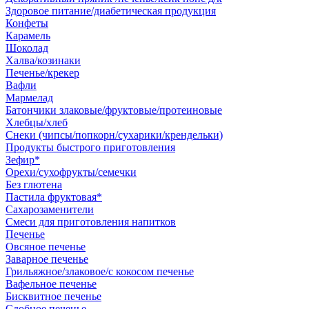
Здоровое питание/диабетическая продукция
Конфеты
Карамель
Шоколад
Халва/козинаки
Печенье/крекер
Вафли
Мармелад
Батончики злаковые/фруктовые/протеиновые
Хлебцы/хлеб
Снеки (чипсы/попкорн/сухарики/крендельки)
Продукты быстрого приготовления
Зефир*
Орехи/сухофрукты/семечки
Без глютена
Пастила фруктовая*
Сахарозаменители
Смеси для приготовления напитков
Печенье
Овсяное печенье
Заварное печенье
Грильяжное/злаковое/с кокосом печенье
Вафельное печенье
Бисквитное печенье
Сдобное печенье