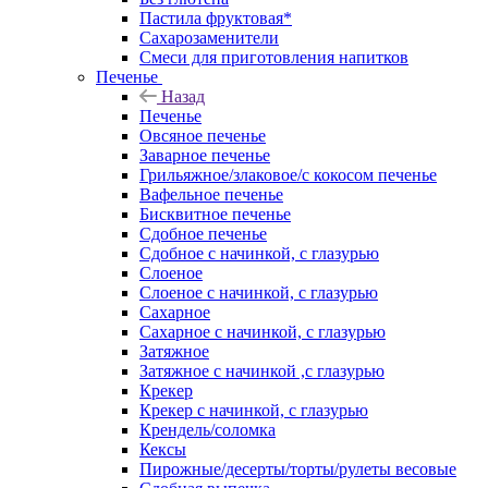
Пастила фруктовая*
Сахарозаменители
Смеси для приготовления напитков
Печенье
Назад
Печенье
Овсяное печенье
Заварное печенье
Грильяжное/злаковое/с кокосом печенье
Вафельное печенье
Бисквитное печенье
Сдобное печенье
Сдобное с начинкой, с глазурью
Слоеное
Слоеное с начинкой, с глазурью
Сахарное
Сахарное с начинкой, с глазурью
Затяжное
Затяжное с начинкой ,с глазурью
Крекер
Крекер с начинкой, с глазурью
Крендель/соломка
Кексы
Пирожные/десерты/торты/рулеты весовые