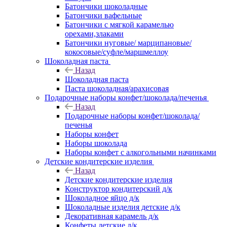
Батончики шоколадные
Батончики вафельные
Батончики с мягкой карамелью
орехами,злаками
Батончики нуговые/ марципановые/
кокосовые/суфле/маршмеллоу
Шоколадная паста
Назад
Шоколадная паста
Паста шоколадная/арахисовая
Подарочные наборы конфет/шоколада/печенья
Назад
Подарочные наборы конфет/шоколада/
печенья
Наборы конфет
Наборы шоколада
Наборы конфет с алкогольными начинками
Детские кондитерские изделия
Назад
Детские кондитерские изделия
Конструктор кондитерский д/к
Шоколадное яйцо д/к
Шоколадные изделия детские д/к
Декоративная карамель д/к
Конфеты детские д/к