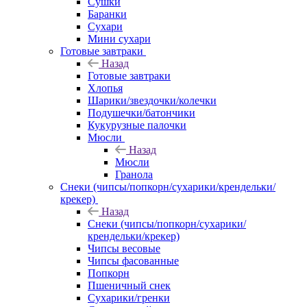
Сушки
Баранки
Сухари
Мини сухари
Готовые завтраки
Назад
Готовые завтраки
Хлопья
Шарики/звездочки/колечки
Подушечки/батончики
Кукурузные палочки
Мюсли
Назад
Мюсли
Гранола
Снеки (чипсы/попкорн/сухарики/крендельки/
крекер)
Назад
Снеки (чипсы/попкорн/сухарики/
крендельки/крекер)
Чипсы весовые
Чипсы фасованные
Попкорн
Пшеничный снек
Сухарики/гренки