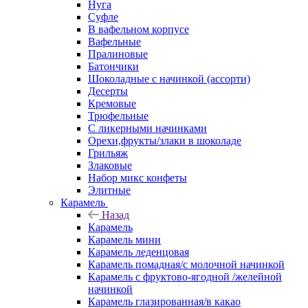
Нуга
Суфле
В вафельном корпусе
Вафельные
Пралиновые
Батончики
Шоколадные с начинкой (ассорти)
Десерты
Кремовые
Трюфельные
С ликерными начинками
Орехи,фрукты/злаки в шоколаде
Грильяж
Злаковые
Набор микс конфеты
Элитные
Карамель
Назад
Карамель
Карамель мини
Карамель леденцовая
Карамель помадная/с молочной начинкой
Карамель с фруктово-ягодной /желейной
начинкой
Карамель глазированная/в какао