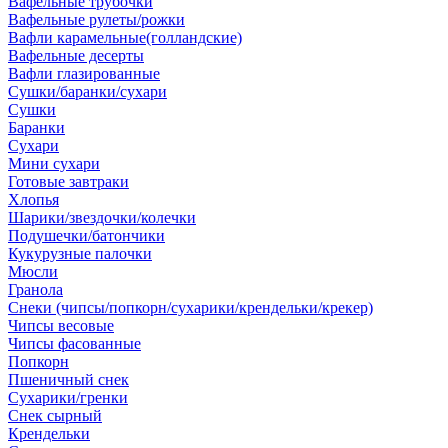
Вафельные трубочки
Вафельные рулеты/рожки
Вафли карамельные(голландские)
Вафельные десерты
Вафли глазированные
Сушки/баранки/сухари
Сушки
Баранки
Сухари
Мини сухари
Готовые завтраки
Хлопья
Шарики/звездочки/колечки
Подушечки/батончики
Кукурузные палочки
Мюсли
Гранола
Снеки (чипсы/попкорн/сухарики/крендельки/крекер)
Чипсы весовые
Чипсы фасованные
Попкорн
Пшеничный снек
Сухарики/гренки
Снек сырный
Крендельки