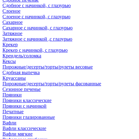
Сдобное с начинкой, с глазурью
Слоеное
Слоеное с начинкой, с глазурью
Сахарное
Сахарное с начинкой, с глазурью
Затяжное
Затяжное с начинкой ,с глазурью
Крекер
Крекер с начинкой, с глазурью
Крендель/соломка
Кексы
Пирожные/десерты/торты/рулеты весовые
Сдобная выпечка
Круассаны
Пирожные/десерты/торты/рулеты фасованные
Сезонное печенье
Пряники
Пряники классические
Пряники с начинкой
Печатные
Пряники глазированные
Вафли
Вафли классические
Вафли мягкие