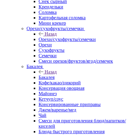
Снек сырный
Крендельки
Соломка
Картофельная соломка
Мини крекер
Орехи/сухофрукты/семечки
Назад
Орехи/сухофрукты/семечки
Орехи
Сухофрукты
Семечки
Смеси орехов/фруктов/ягод/семечек
Бакалея
Назад
Бакалея
Кофе/какао/цикорий
Консервация овощная
Майонез
Кетчуп/соус
Консервированные приправы
Джем/варенье/мед
Чай
Смеси для приготовления блюд/напитков/
киселей
Блюда быстрого приготовления