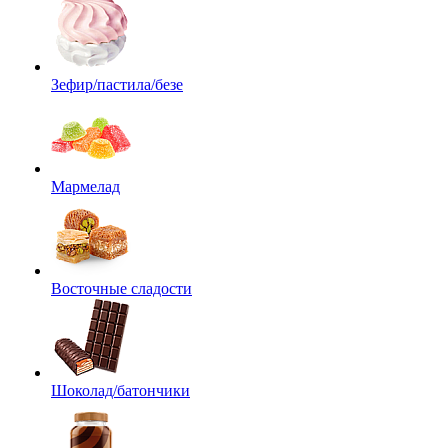
Зефир/пастила/безе
Мармелад
Восточные сладости
Шоколад/батончики