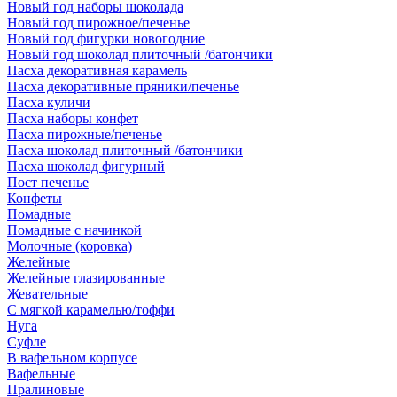
Новый год наборы шоколада
Новый год пирожное/печенье
Новый год фигурки новогодние
Новый год шоколад плиточный /батончики
Пасха декоративная карамель
Пасха декоративные пряники/печенье
Пасха куличи
Пасха наборы конфет
Пасха пирожные/печенье
Пасха шоколад плиточный /батончики
Пасха шоколад фигурный
Пост печенье
Конфеты
Помадные
Помадные с начинкой
Молочные (коровка)
Желейные
Желейные глазированные
Жевательные
С мягкой карамелью/тоффи
Нуга
Суфле
В вафельном корпусе
Вафельные
Пралиновые