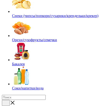
Снеки (чипсы/попкорн/сухарики/крендельки/крекер)
Орехи/сухофрукты/семечки
Бакалея
Соки/напитки/вода