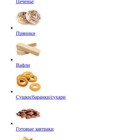
Печенье
Пряники
Вафли
Сушки/баранки/сухари
Готовые завтраки