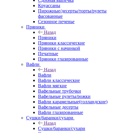
Сдобная выпечка
Круассаны
Пирожные/десерты/торты/рулеты
фасованные
Сезонное печенье
Пряники
Назад
Пряники
Пряники классические
Пряники с начинкой
Печатные
Пряники глазированные
Вафли
Назад
Вафли
Вафли классические
Вафли мягкие
Вафельные трубочки
Вафельные рулеты/рожки
Вафли карамельные(голландские)
Вафельные десерты
Вафли глазированные
Сушки/баранки/сухари
Назад
Сушки/баранки/сухари