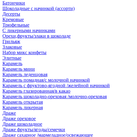
Батончики
Шоколадные с начинкой (ассорти)
Десерты
Кремовые
Трюфельные
С ликерными начинками
Орехи,фрукты/злаки в шоколаде
Грильяж
Злаковые
Набор микс конфеты
Элитные
Карамель
Карамель мини
Карамель леденцовая
Карамель помадная/с молочной начинкой
Карамель с фруктово-ягодной /желейной начинкой
Карамель глазированная/в какао
Карамель шоколадно-ореховая /молочно-ореховая
Карамель открытая
Карамель ликерная
Драже
Драже ореховое
Драже шоколадное
Драже фрукты/ягоды/семечки
Драже сахарное /мармеладное/освежающее