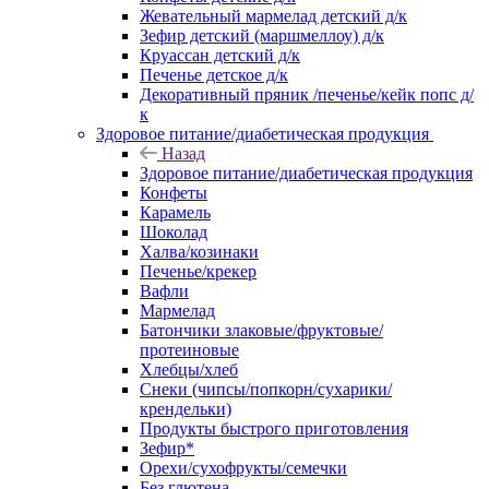
Жевательный мармелад детский д/к
Зефир детский (маршмеллоу) д/к
Круассан детский д/к
Печенье детское д/к
Декоративный пряник /печенье/кейк попс д/
к
Здоровое питание/диабетическая продукция
Назад
Здоровое питание/диабетическая продукция
Конфеты
Карамель
Шоколад
Халва/козинаки
Печенье/крекер
Вафли
Мармелад
Батончики злаковые/фруктовые/
протеиновые
Хлебцы/хлеб
Снеки (чипсы/попкорн/сухарики/
крендельки)
Продукты быстрого приготовления
Зефир*
Орехи/сухофрукты/семечки
Без глютена