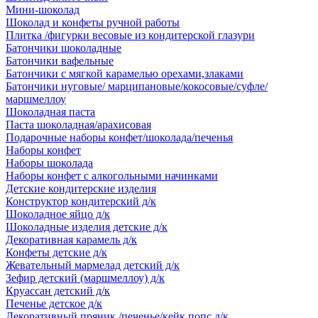
Мини-шоколад
Шоколад и конфеты ручной работы
Плитка /фигурки весовые из кондитерской глазури
Батончики шоколадные
Батончики вафельные
Батончики с мягкой карамелью орехами,злаками
Батончики нуговые/ марципановые/кокосовые/суфле/
маршмеллоу
Шоколадная паста
Паста шоколадная/арахисовая
Подарочные наборы конфет/шоколада/печенья
Наборы конфет
Наборы шоколада
Наборы конфет с алкогольными начинками
Детские кондитерские изделия
Конструктор кондитерский д/к
Шоколадное яйцо д/к
Шоколадные изделия детские д/к
Декоративная карамель д/к
Конфеты детские д/к
Жевательный мармелад детский д/к
Зефир детский (маршмеллоу) д/к
Круассан детский д/к
Печенье детское д/к
Декоративный пряник /печенье/кейк попс д/к