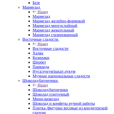
Безе
Мармелад
Назад
Мармелад
Мармелад желейно-формовой
Мармелад многослойный
Мармелад жевательный
Мармелад глазированный
Восточные сладости
Назад
Восточные сладости
Халва
Козинаки
Щербет
Парварда
Нуга/лукум/рахат-лукум
Мучные национальные сладости
Шоколад/батончики
Назад
Шоколад/батончики
Шоколад плиточный
Мини-шоколад
Шоколад и конфеты ручной работы
Плитка /фигурки весовые из кондитерской
глазури