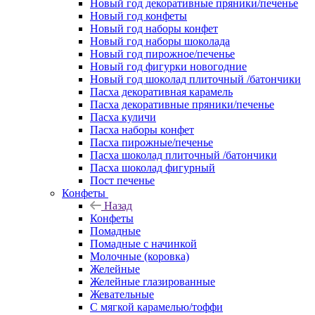
Новый год декоративные пряники/печенье
Новый год конфеты
Новый год наборы конфет
Новый год наборы шоколада
Новый год пирожное/печенье
Новый год фигурки новогодние
Новый год шоколад плиточный /батончики
Пасха декоративная карамель
Пасха декоративные пряники/печенье
Пасха куличи
Пасха наборы конфет
Пасха пирожные/печенье
Пасха шоколад плиточный /батончики
Пасха шоколад фигурный
Пост печенье
Конфеты
Назад
Конфеты
Помадные
Помадные с начинкой
Молочные (коровка)
Желейные
Желейные глазированные
Жевательные
С мягкой карамелью/тоффи