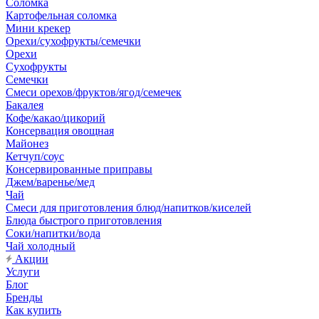
Соломка
Картофельная соломка
Мини крекер
Орехи/сухофрукты/семечки
Орехи
Сухофрукты
Семечки
Смеси орехов/фруктов/ягод/семечек
Бакалея
Кофе/какао/цикорий
Консервация овощная
Майонез
Кетчуп/соус
Консервированные приправы
Джем/варенье/мед
Чай
Смеси для приготовления блюд/напитков/киселей
Блюда быстрого приготовления
Соки/напитки/вода
Чай холодный
Акции
Услуги
Блог
Бренды
Как купить