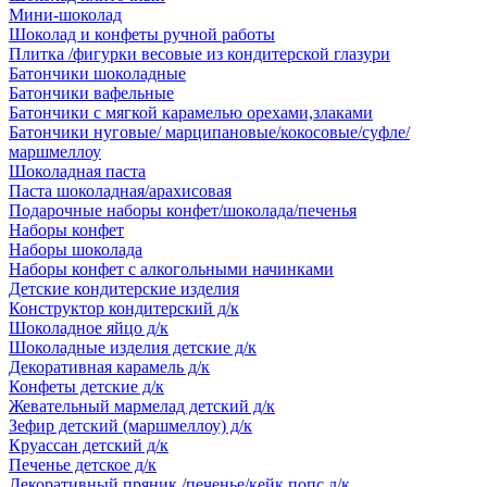
Мини-шоколад
Шоколад и конфеты ручной работы
Плитка /фигурки весовые из кондитерской глазури
Батончики шоколадные
Батончики вафельные
Батончики с мягкой карамелью орехами,злаками
Батончики нуговые/ марципановые/кокосовые/суфле/
маршмеллоу
Шоколадная паста
Паста шоколадная/арахисовая
Подарочные наборы конфет/шоколада/печенья
Наборы конфет
Наборы шоколада
Наборы конфет с алкогольными начинками
Детские кондитерские изделия
Конструктор кондитерский д/к
Шоколадное яйцо д/к
Шоколадные изделия детские д/к
Декоративная карамель д/к
Конфеты детские д/к
Жевательный мармелад детский д/к
Зефир детский (маршмеллоу) д/к
Круассан детский д/к
Печенье детское д/к
Декоративный пряник /печенье/кейк попс д/к