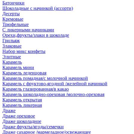
Батончики
Шоколадные с начинкой (ассорти)
Десерты
Кремовые
Трюфельные
С ликерными начинками
Орехи,фрукты/злаки в шоколаде
Грильяж
Злаковые
Набор микс конфеты
Элитные
Карамель
Карамель мини
Карамель леденцовая
Карамель помадная/с молочной начинкой
Карамель с фруктово-ягодной /желейной начинкой
Карамель глазированная/в какао
Карамель шоколадно-ореховая /молочно-ореховая
Карамель открытая
Карамель ликерная
Драже
Драже ореховое
Драже шоколадное
Драже фрукты/ягоды/семечки
Драже сахарное /мармеладное/освежающее