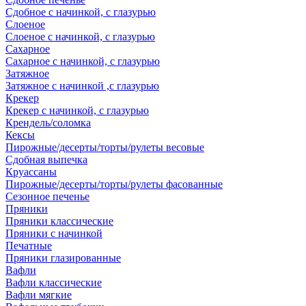
Сдобное с начинкой, с глазурью
Слоеное
Слоеное с начинкой, с глазурью
Сахарное
Сахарное с начинкой, с глазурью
Затяжное
Затяжное с начинкой ,с глазурью
Крекер
Крекер с начинкой, с глазурью
Крендель/соломка
Кексы
Пирожные/десерты/торты/рулеты весовые
Сдобная выпечка
Круассаны
Пирожные/десерты/торты/рулеты фасованные
Сезонное печенье
Пряники
Пряники классические
Пряники с начинкой
Печатные
Пряники глазированные
Вафли
Вафли классические
Вафли мягкие