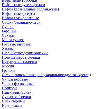
Вафельные трубочки
Вафельные рулеты/рожки
Вафли карамельные(голландские)
Вафельные десерты
Вафли глазированные
Сушки/баранки/сухари
Сушки
Баранки
Сухари
Мини сухари
Готовые завтраки
Хлопья
Шарики/звездочки/колечки
Подушечки/батончики
Кукурузные палочки
Мюсли
Гранола
Снеки (чипсы/попкорн/сухарики/крендельки/крекер)
Чипсы весовые
Чипсы фасованные
Попкорн
Пшеничный снек
Сухарики/гренки
Снек сырный
Крендельки