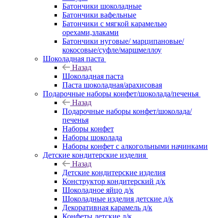
Батончики шоколадные
Батончики вафельные
Батончики с мягкой карамелью
орехами,злаками
Батончики нуговые/ марципановые/
кокосовые/суфле/маршмеллоу
Шоколадная паста
Назад
Шоколадная паста
Паста шоколадная/арахисовая
Подарочные наборы конфет/шоколада/печенья
Назад
Подарочные наборы конфет/шоколада/
печенья
Наборы конфет
Наборы шоколада
Наборы конфет с алкогольными начинками
Детские кондитерские изделия
Назад
Детские кондитерские изделия
Конструктор кондитерский д/к
Шоколадное яйцо д/к
Шоколадные изделия детские д/к
Декоративная карамель д/к
Конфеты детские д/к