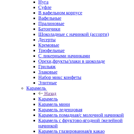
Нуга
Суфле
В вафельном корпусе
Вафельные
Пралиновые
Батончики
Шоколадные с начинкой (ассорти)
Десерты
Кремовые
Трюфельные
С ликерными начинками
Орехи,фрукты/злаки в шоколаде
Грильяж
Злаковые
Набор микс конфеты
Элитные
Карамель
Назад
Карамель
Карамель мини
Карамель леденцовая
Карамель помадная/с молочной начинкой
Карамель с фруктово-ягодной /желейной
начинкой
Карамель глазированная/в какао