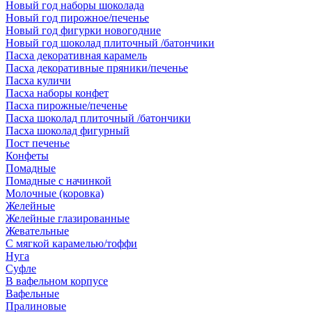
Новый год наборы шоколада
Новый год пирожное/печенье
Новый год фигурки новогодние
Новый год шоколад плиточный /батончики
Пасха декоративная карамель
Пасха декоративные пряники/печенье
Пасха куличи
Пасха наборы конфет
Пасха пирожные/печенье
Пасха шоколад плиточный /батончики
Пасха шоколад фигурный
Пост печенье
Конфеты
Помадные
Помадные с начинкой
Молочные (коровка)
Желейные
Желейные глазированные
Жевательные
С мягкой карамелью/тоффи
Нуга
Суфле
В вафельном корпусе
Вафельные
Пралиновые