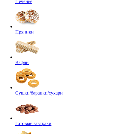
Печенье
Пряники
Вафли
Сушки/баранки/сухари
Готовые завтраки