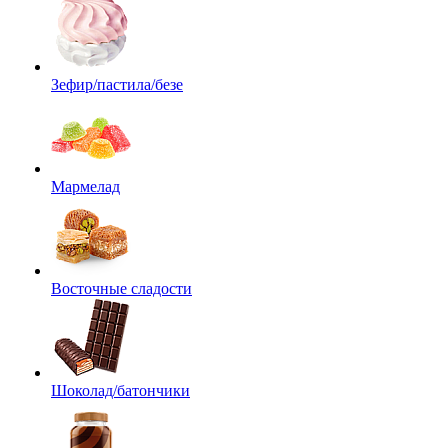
Зефир/пастила/безе
Мармелад
Восточные сладости
Шоколад/батончики