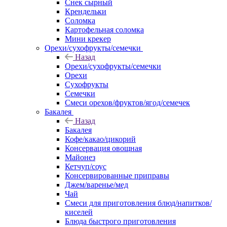
Снек сырный
Крендельки
Соломка
Картофельная соломка
Мини крекер
Орехи/сухофрукты/семечки
Назад
Орехи/сухофрукты/семечки
Орехи
Сухофрукты
Семечки
Смеси орехов/фруктов/ягод/семечек
Бакалея
Назад
Бакалея
Кофе/какао/цикорий
Консервация овощная
Майонез
Кетчуп/соус
Консервированные приправы
Джем/варенье/мед
Чай
Смеси для приготовления блюд/напитков/
киселей
Блюда быстрого приготовления