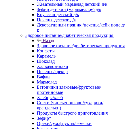
Жевательный мармелад детский д/к
Зефир детский (маршмеллоу) д/к
Круассан детский д/к
Печенье детское д/к
Декоративный пряник /печенье/кейк попс д/
к
Здоровое питание/диабетическая продукция
Назад
Здоровое питание/диабетическая продукция
Конфеты
Карамель
Шоколад
Халва/козинаки
Печенье/крекер
Вафли
Мармелад
Батончики злаковые/фруктовые/
протеиновые
Хлебцы/хлеб
Снеки (чипсы/попкорн/сухарики/
крендельки)
Продукты быстрого приготовления
Зефир*
Орехи/сухофрукты/семечки
Без глютена