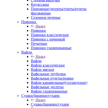
Сдобная выпечка
Круассаны
Пирожные/десерты/торты/рулеты
фасованные
Сезонное печенье
Пряники
Назад
Пряники
Пряники классические
Пряники с начинкой
Печатные
Пряники глазированные
Вафли
Назад
Вафли
Вафли классические
Вафли мягкие
Вафельные трубочки
Вафельные рулеты/рожки
Вафли карамельные(голландские)
Вафельные десерты
Вафли глазированные
Сушки/баранки/сухари
Назад
Сушки/баранки/сухари