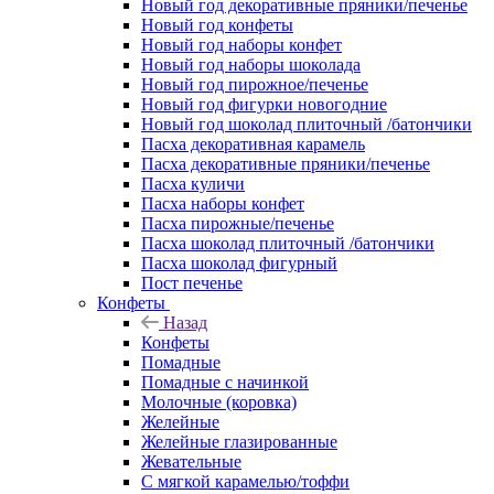
Новый год декоративные пряники/печенье
Новый год конфеты
Новый год наборы конфет
Новый год наборы шоколада
Новый год пирожное/печенье
Новый год фигурки новогодние
Новый год шоколад плиточный /батончики
Пасха декоративная карамель
Пасха декоративные пряники/печенье
Пасха куличи
Пасха наборы конфет
Пасха пирожные/печенье
Пасха шоколад плиточный /батончики
Пасха шоколад фигурный
Пост печенье
Конфеты
Назад
Конфеты
Помадные
Помадные с начинкой
Молочные (коровка)
Желейные
Желейные глазированные
Жевательные
С мягкой карамелью/тоффи