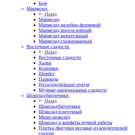
Безе
Мармелад
Назад
Мармелад
Мармелад желейно-формовой
Мармелад многослойный
Мармелад жевательный
Мармелад глазированный
Восточные сладости
Назад
Восточные сладости
Халва
Козинаки
Щербет
Парварда
Нуга/лукум/рахат-лукум
Мучные национальные сладости
Шоколад/батончики
Назад
Шоколад/батончики
Шоколад плиточный
Мини-шоколад
Шоколад и конфеты ручной работы
Плитка /фигурки весовые из кондитерской
глазури