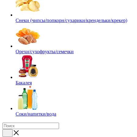
Снеки (чипсы/попкорн/сухарики/крендельки/крекер)
Орехи/сухофрукты/семечки
Бакалея
Соки/напитки/вода