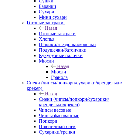
Сушки
Баранки
Сухари
Мини сухари
Готовые завтраки
Назад
Готовые завтраки
Хлопья
Шарики/звездочки/колечки
Подушечки/батончики
Кукурузные палочки
Мюсли
Назад
Мюсли
Гранола
Снеки (чипсы/попкорн/сухарики/крендельки/
крекер)
Назад
Снеки (чипсы/попкорн/сухарики/
крендельки/крекер)
Чипсы весовые
Чипсы фасованные
Попкорн
Пшеничный снек
Сухарики/гренки