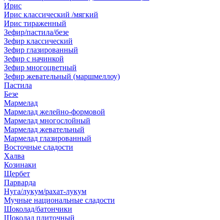
Ирис
Ирис классический /мягкий
Ирис тираженный
Зефир/пастила/безе
Зефир классический
Зефир глазированный
Зефир с начинкой
Зефир многоцветный
Зефир жевательный (маршмеллоу)
Пастила
Безе
Мармелад
Мармелад желейно-формовой
Мармелад многослойный
Мармелад жевательный
Мармелад глазированный
Восточные сладости
Халва
Козинаки
Щербет
Парварда
Нуга/лукум/рахат-лукум
Мучные национальные сладости
Шоколад/батончики
Шоколад плиточный