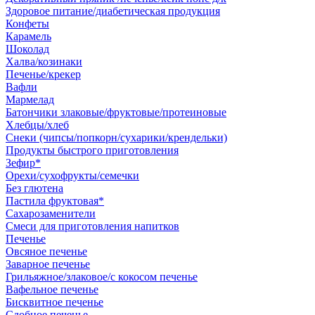
Здоровое питание/диабетическая продукция
Конфеты
Карамель
Шоколад
Халва/козинаки
Печенье/крекер
Вафли
Мармелад
Батончики злаковые/фруктовые/протеиновые
Хлебцы/хлеб
Снеки (чипсы/попкорн/сухарики/крендельки)
Продукты быстрого приготовления
Зефир*
Орехи/сухофрукты/семечки
Без глютена
Пастила фруктовая*
Сахарозаменители
Смеси для приготовления напитков
Печенье
Овсяное печенье
Заварное печенье
Грильяжное/злаковое/с кокосом печенье
Вафельное печенье
Бисквитное печенье
Сдобное печенье