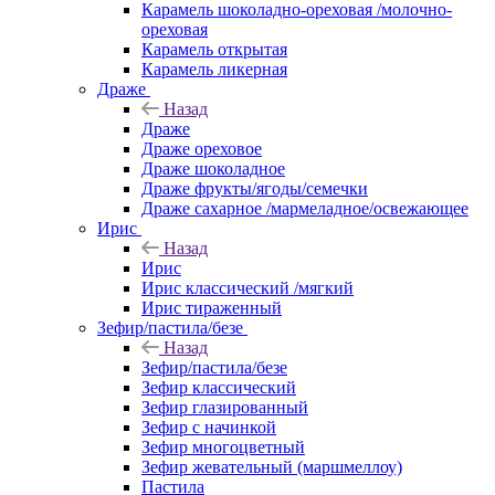
Карамель шоколадно-ореховая /молочно-
ореховая
Карамель открытая
Карамель ликерная
Драже
Назад
Драже
Драже ореховое
Драже шоколадное
Драже фрукты/ягоды/семечки
Драже сахарное /мармеладное/освежающее
Ирис
Назад
Ирис
Ирис классический /мягкий
Ирис тираженный
Зефир/пастила/безе
Назад
Зефир/пастила/безе
Зефир классический
Зефир глазированный
Зефир с начинкой
Зефир многоцветный
Зефир жевательный (маршмеллоу)
Пастила