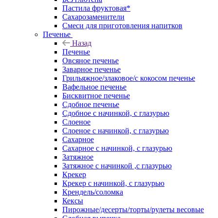
Пастила фруктовая*
Сахарозаменители
Смеси для приготовления напитков
Печенье
Назад
Печенье
Овсяное печенье
Заварное печенье
Грильяжное/злаковое/с кокосом печенье
Вафельное печенье
Бисквитное печенье
Сдобное печенье
Сдобное с начинкой, с глазурью
Слоеное
Слоеное с начинкой, с глазурью
Сахарное
Сахарное с начинкой, с глазурью
Затяжное
Затяжное с начинкой ,с глазурью
Крекер
Крекер с начинкой, с глазурью
Крендель/соломка
Кексы
Пирожные/десерты/торты/рулеты весовые