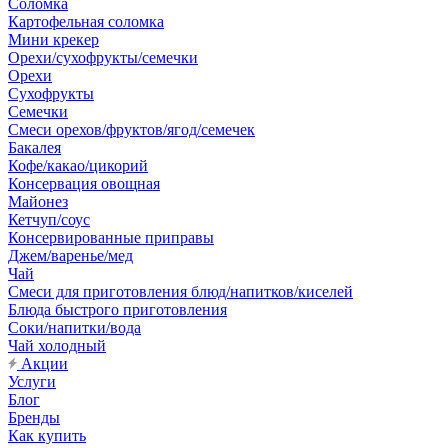
Соломка
Картофельная соломка
Мини крекер
Орехи/сухофрукты/семечки
Орехи
Сухофрукты
Семечки
Смеси орехов/фруктов/ягод/семечек
Бакалея
Кофе/какао/цикорий
Консервация овощная
Майонез
Кетчуп/соус
Консервированные приправы
Джем/варенье/мед
Чай
Смеси для приготовления блюд/напитков/киселей
Блюда быстрого приготовления
Соки/напитки/вода
Чай холодный
Акции
Услуги
Блог
Бренды
Как купить