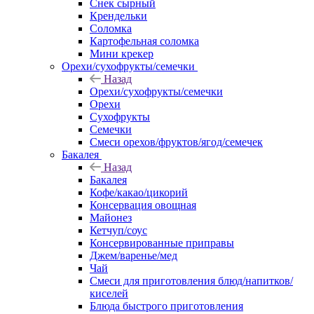
Снек сырный
Крендельки
Соломка
Картофельная соломка
Мини крекер
Орехи/сухофрукты/семечки
Назад
Орехи/сухофрукты/семечки
Орехи
Сухофрукты
Семечки
Смеси орехов/фруктов/ягод/семечек
Бакалея
Назад
Бакалея
Кофе/какао/цикорий
Консервация овощная
Майонез
Кетчуп/соус
Консервированные приправы
Джем/варенье/мед
Чай
Смеси для приготовления блюд/напитков/
киселей
Блюда быстрого приготовления