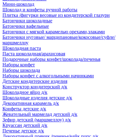
Мини-шоколад
Шоколад и конфеты ручной работы
Плитка /фигурки весовые из кондитерской глазури
Батончики шоколадные
Батончики вафельные
Батончики с мягкой карамелью орехами,злаками
Батончики нуговые/ марципановые/кокосовые/суфле/
маршмеллоу
Шоколадная паста
Паста шоколадная/арахисовая
Подарочные наборы конфет/шоколада/печенья
Наборы конфет
Наборы шоколада
Наборы конфет с алкогольными начинками
Детские кондитерские изделия
Конструктор кондитерский д/к
Шоколадное яйцо д/к
Шоколадные изделия детские д/к
Декоративная карамель д/к
Конфеты детские д/к
Жевательный мармелад детский д/к
Зефир детский (маршмеллоу) д/к
Круассан детский д/к
Печенье детское д/к
Декоративный пряник /печенье/кейк попс д/к