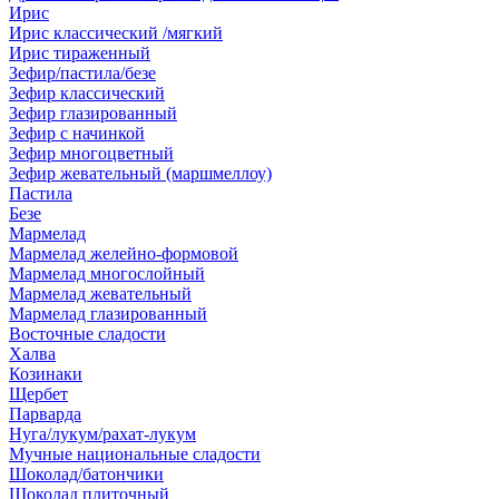
Ирис
Ирис классический /мягкий
Ирис тираженный
Зефир/пастила/безе
Зефир классический
Зефир глазированный
Зефир с начинкой
Зефир многоцветный
Зефир жевательный (маршмеллоу)
Пастила
Безе
Мармелад
Мармелад желейно-формовой
Мармелад многослойный
Мармелад жевательный
Мармелад глазированный
Восточные сладости
Халва
Козинаки
Щербет
Парварда
Нуга/лукум/рахат-лукум
Мучные национальные сладости
Шоколад/батончики
Шоколад плиточный