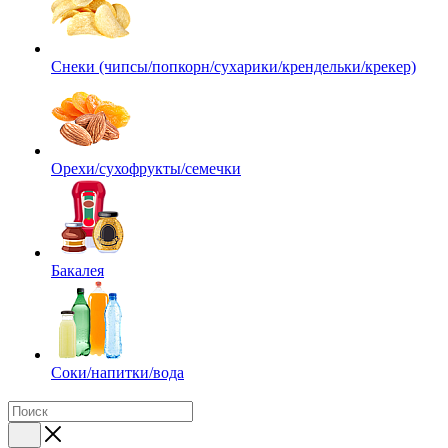
Снеки (чипсы/попкорн/сухарики/крендельки/крекер)
Орехи/сухофрукты/семечки
Бакалея
Соки/напитки/вода