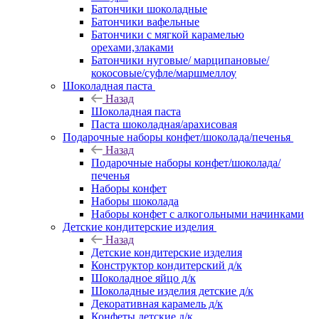
Батончики шоколадные
Батончики вафельные
Батончики с мягкой карамелью
орехами,злаками
Батончики нуговые/ марципановые/
кокосовые/суфле/маршмеллоу
Шоколадная паста
Назад
Шоколадная паста
Паста шоколадная/арахисовая
Подарочные наборы конфет/шоколада/печенья
Назад
Подарочные наборы конфет/шоколада/
печенья
Наборы конфет
Наборы шоколада
Наборы конфет с алкогольными начинками
Детские кондитерские изделия
Назад
Детские кондитерские изделия
Конструктор кондитерский д/к
Шоколадное яйцо д/к
Шоколадные изделия детские д/к
Декоративная карамель д/к
Конфеты детские д/к