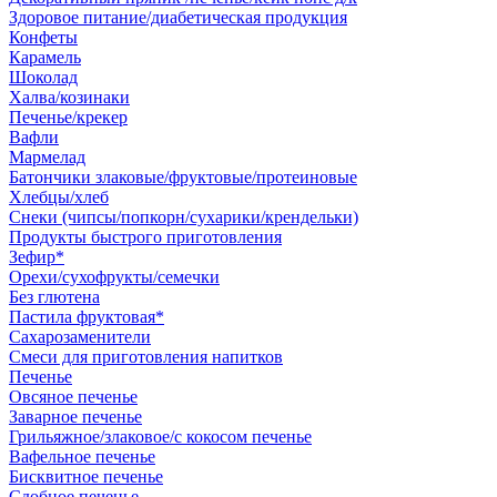
Здоровое питание/диабетическая продукция
Конфеты
Карамель
Шоколад
Халва/козинаки
Печенье/крекер
Вафли
Мармелад
Батончики злаковые/фруктовые/протеиновые
Хлебцы/хлеб
Снеки (чипсы/попкорн/сухарики/крендельки)
Продукты быстрого приготовления
Зефир*
Орехи/сухофрукты/семечки
Без глютена
Пастила фруктовая*
Сахарозаменители
Смеси для приготовления напитков
Печенье
Овсяное печенье
Заварное печенье
Грильяжное/злаковое/с кокосом печенье
Вафельное печенье
Бисквитное печенье
Сдобное печенье