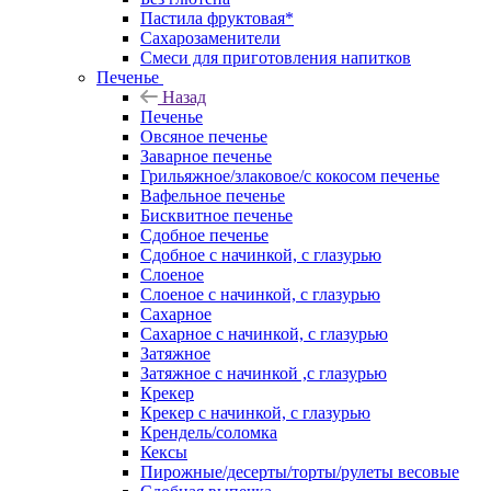
Пастила фруктовая*
Сахарозаменители
Смеси для приготовления напитков
Печенье
Назад
Печенье
Овсяное печенье
Заварное печенье
Грильяжное/злаковое/с кокосом печенье
Вафельное печенье
Бисквитное печенье
Сдобное печенье
Сдобное с начинкой, с глазурью
Слоеное
Слоеное с начинкой, с глазурью
Сахарное
Сахарное с начинкой, с глазурью
Затяжное
Затяжное с начинкой ,с глазурью
Крекер
Крекер с начинкой, с глазурью
Крендель/соломка
Кексы
Пирожные/десерты/торты/рулеты весовые