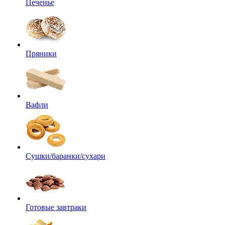
Печенье
Пряники
Вафли
Сушки/баранки/сухари
Готовые завтраки