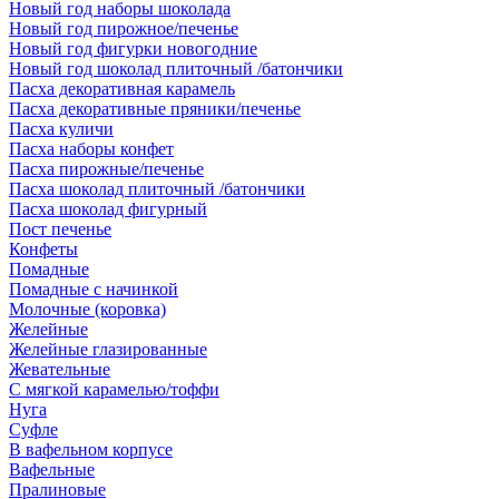
Новый год наборы шоколада
Новый год пирожное/печенье
Новый год фигурки новогодние
Новый год шоколад плиточный /батончики
Пасха декоративная карамель
Пасха декоративные пряники/печенье
Пасха куличи
Пасха наборы конфет
Пасха пирожные/печенье
Пасха шоколад плиточный /батончики
Пасха шоколад фигурный
Пост печенье
Конфеты
Помадные
Помадные с начинкой
Молочные (коровка)
Желейные
Желейные глазированные
Жевательные
С мягкой карамелью/тоффи
Нуга
Суфле
В вафельном корпусе
Вафельные
Пралиновые