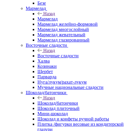
Безе
Мармелад
Назад
Мармелад
Мармелад желейно-формовой
Мармелад многослойный
Мармелад жевательный
Мармелад глазированный
Восточные сладости
Назад
Восточные сладости
Халва
Козинаки
Щербет
Парварда
Нуга/лукум/рахат-лукум
Мучные национальные сладости
Шоколад/батончики
Назад
Шоколад/батончики
Шоколад плиточный
Мини-шоколад
Шоколад и конфеты ручной работы
Плитка /фигурки весовые из кондитерской
глазури