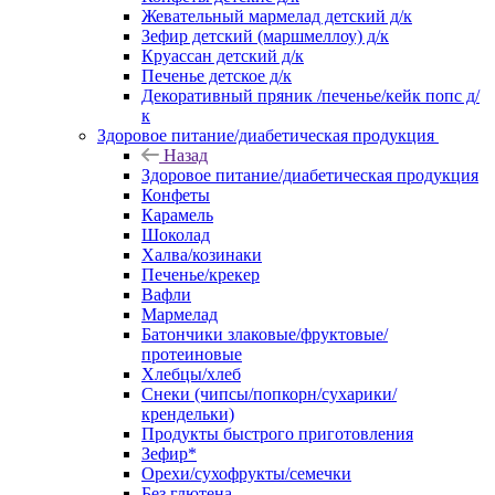
Жевательный мармелад детский д/к
Зефир детский (маршмеллоу) д/к
Круассан детский д/к
Печенье детское д/к
Декоративный пряник /печенье/кейк попс д/
к
Здоровое питание/диабетическая продукция
Назад
Здоровое питание/диабетическая продукция
Конфеты
Карамель
Шоколад
Халва/козинаки
Печенье/крекер
Вафли
Мармелад
Батончики злаковые/фруктовые/
протеиновые
Хлебцы/хлеб
Снеки (чипсы/попкорн/сухарики/
крендельки)
Продукты быстрого приготовления
Зефир*
Орехи/сухофрукты/семечки
Без глютена