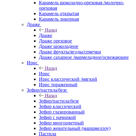
Карамель шоколадно-ореховая /молочно-
ореховая
Карамель открытая
Карамель ликерная
Драже
Назад
Драже
Драже ореховое
Драже шоколадное
Драже фрукты/ягоды/семечки
Драже сахарное /мармеладное/освежающее
Ирис
Назад
Ирис
Ирис классический /мягкий
Ирис тираженный
Зефир/пастила/безе
Назад
Зефир/пастила/безе
Зефир классический
Зефир глазированный
Зефир с начинкой
Зефир многоцветный
Зефир жевательный (маршмеллоу)
Пастила