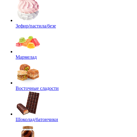
Зефир/пастила/безе
Мармелад
Восточные сладости
Шоколад/батончики