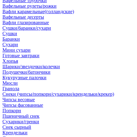
Вафельные трубочки
Вафельные рулеты/рожки
Вафли карамельные(голландские)
Вафельные десерты
Вафли глазированные
Сушки/баранки/сухари
Сушки
Баранки
Сухари
Мини сухари
Готовые завтраки
Хлопья
Шарики/звездочки/колечки
Подушечки/батончики
Кукурузные палочки
Мюсли
Гранола
Снеки (чипсы/попкорн/сухарики/крендельки/крекер)
Чипсы весовые
Чипсы фасованные
Попкорн
Пшеничный снек
Сухарики/гренки
Снек сырный
Крендельки