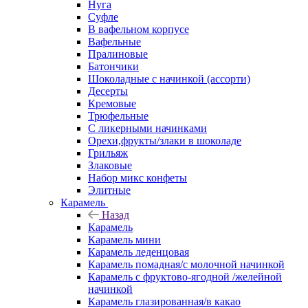
Нуга
Суфле
В вафельном корпусе
Вафельные
Пралиновые
Батончики
Шоколадные с начинкой (ассорти)
Десерты
Кремовые
Трюфельные
С ликерными начинками
Орехи,фрукты/злаки в шоколаде
Грильяж
Злаковые
Набор микс конфеты
Элитные
Карамель
Назад
Карамель
Карамель мини
Карамель леденцовая
Карамель помадная/с молочной начинкой
Карамель с фруктово-ягодной /желейной
начинкой
Карамель глазированная/в какао