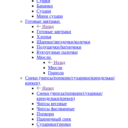
Сушки
Баранки
Сухари
Мини сухари
Готовые завтраки
Назад
Готовые завтраки
Хлопья
Шарики/звездочки/колечки
Подушечки/батончики
Кукурузные палочки
Мюсли
Назад
Мюсли
Гранола
Снеки (чипсы/попкорн/сухарики/крендельки/
крекер)
Назад
Снеки (чипсы/попкорн/сухарики/
крендельки/крекер)
Чипсы весовые
Чипсы фасованные
Попкорн
Пшеничный снек
Сухарики/гренки