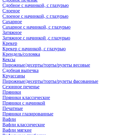
Сдобное с начинкой, с глазурью
Слоеное
Слоеное с начинкой, с глазурью
Сахарное
Сахарное с начинкой, с глазурью
Затяжное
Затяжное с начинкой ,с глазурью
Крекер
Крекер с начинкой, с глазурью
Крендель/соломка
Кексы
Пирожные/десерты/торты/рулеты весовые
Сдобная выпечка
Круассаны
Пирожные/десерты/торты/рулеты фасованные
Сезонное печенье
Пряники
Пряники классические
Пряники с начинкой
Печатные
Пряники глазированные
Вафли
Вафли классические
Вафли мягкие