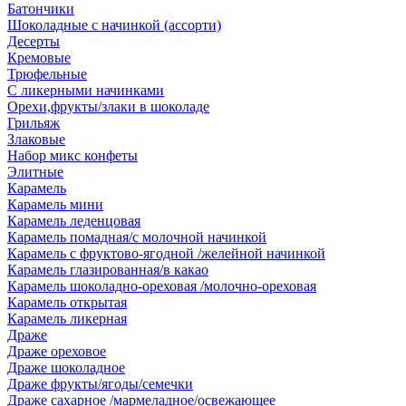
Батончики
Шоколадные с начинкой (ассорти)
Десерты
Кремовые
Трюфельные
С ликерными начинками
Орехи,фрукты/злаки в шоколаде
Грильяж
Злаковые
Набор микс конфеты
Элитные
Карамель
Карамель мини
Карамель леденцовая
Карамель помадная/с молочной начинкой
Карамель с фруктово-ягодной /желейной начинкой
Карамель глазированная/в какао
Карамель шоколадно-ореховая /молочно-ореховая
Карамель открытая
Карамель ликерная
Драже
Драже ореховое
Драже шоколадное
Драже фрукты/ягоды/семечки
Драже сахарное /мармеладное/освежающее