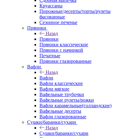
Сдобная выпечка
Круассаны
Пирожные/десерты/торты/рулеты
фасованные
Сезонное печенье
Пряники
Назад
Пряники
Пряники классические
Пряники с начинкой
Печатные
Пряники глазированные
Вафли
Назад
Вафли
Вафли классические
Вафли мягкие
Вафельные трубочки
Вафельные рулеты/рожки
Вафли карамельные(голландские)
Вафельные десерты
Вафли глазированные
Сушки/баранки/сухари
Назад
Сушки/баранки/сухари