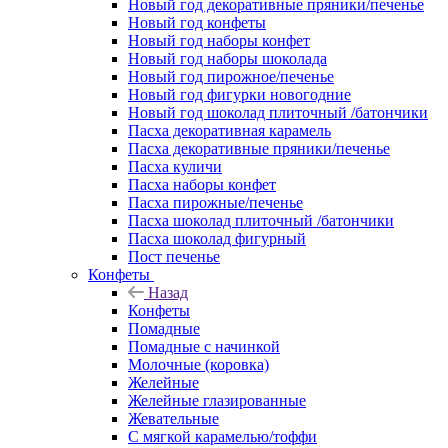
Новый год декоративные пряники/печенье
Новый год конфеты
Новый год наборы конфет
Новый год наборы шоколада
Новый год пирожное/печенье
Новый год фигурки новогодние
Новый год шоколад плиточный /батончики
Пасха декоративная карамель
Пасха декоративные пряники/печенье
Пасха куличи
Пасха наборы конфет
Пасха пирожные/печенье
Пасха шоколад плиточный /батончики
Пасха шоколад фигурный
Пост печенье
Конфеты
Назад
Конфеты
Помадные
Помадные с начинкой
Молочные (коровка)
Желейные
Желейные глазированные
Жевательные
С мягкой карамелью/тоффи