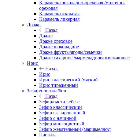
Карамель шоколадно-ореховая /молочно-
ореховая
Карамель открытая
Карамель ликерная
Драже
Назад
Драже
Драже ореховое
Драже шоколадное
Драже фрукты/ягоды/семечки
Драже сахарное /мармеладное/освежающее
Ирис
Назад
Ирис
Ирис классический /мягкий
Ирис тираженный
Зефир/пастила/безе
Назад
Зефир/пастила/безе
Зефир классический
Зефир глазированный
Зефир с начинкой
Зефир многоцветный
Зефир жевательный (маршмеллоу)
Пастила