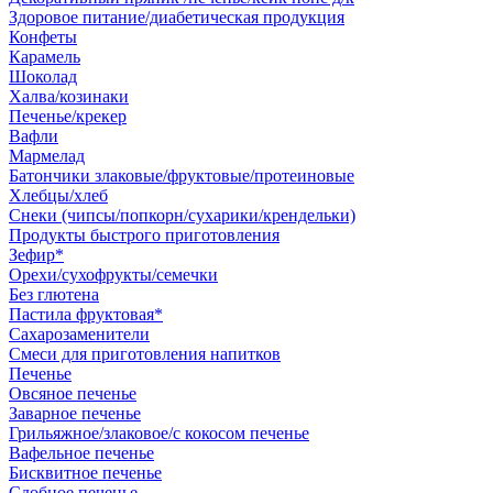
Здоровое питание/диабетическая продукция
Конфеты
Карамель
Шоколад
Халва/козинаки
Печенье/крекер
Вафли
Мармелад
Батончики злаковые/фруктовые/протеиновые
Хлебцы/хлеб
Снеки (чипсы/попкорн/сухарики/крендельки)
Продукты быстрого приготовления
Зефир*
Орехи/сухофрукты/семечки
Без глютена
Пастила фруктовая*
Сахарозаменители
Смеси для приготовления напитков
Печенье
Овсяное печенье
Заварное печенье
Грильяжное/злаковое/с кокосом печенье
Вафельное печенье
Бисквитное печенье
Сдобное печенье