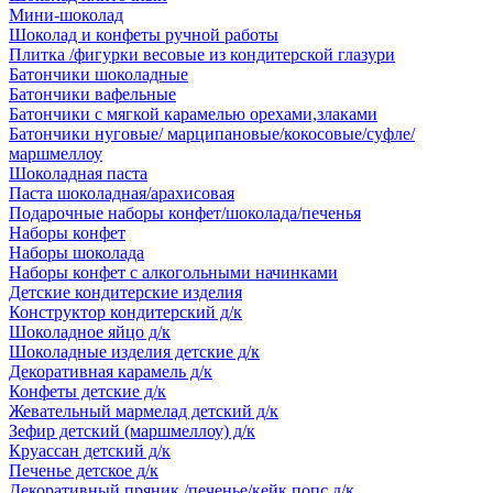
Мини-шоколад
Шоколад и конфеты ручной работы
Плитка /фигурки весовые из кондитерской глазури
Батончики шоколадные
Батончики вафельные
Батончики с мягкой карамелью орехами,злаками
Батончики нуговые/ марципановые/кокосовые/суфле/
маршмеллоу
Шоколадная паста
Паста шоколадная/арахисовая
Подарочные наборы конфет/шоколада/печенья
Наборы конфет
Наборы шоколада
Наборы конфет с алкогольными начинками
Детские кондитерские изделия
Конструктор кондитерский д/к
Шоколадное яйцо д/к
Шоколадные изделия детские д/к
Декоративная карамель д/к
Конфеты детские д/к
Жевательный мармелад детский д/к
Зефир детский (маршмеллоу) д/к
Круассан детский д/к
Печенье детское д/к
Декоративный пряник /печенье/кейк попс д/к