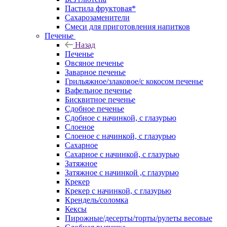
Пастила фруктовая*
Сахарозаменители
Смеси для приготовления напитков
Печенье
Назад
Печенье
Овсяное печенье
Заварное печенье
Грильяжное/злаковое/с кокосом печенье
Вафельное печенье
Бисквитное печенье
Сдобное печенье
Сдобное с начинкой, с глазурью
Слоеное
Слоеное с начинкой, с глазурью
Сахарное
Сахарное с начинкой, с глазурью
Затяжное
Затяжное с начинкой ,с глазурью
Крекер
Крекер с начинкой, с глазурью
Крендель/соломка
Кексы
Пирожные/десерты/торты/рулеты весовые