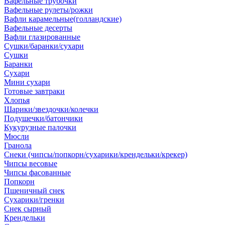
Вафельные трубочки
Вафельные рулеты/рожки
Вафли карамельные(голландские)
Вафельные десерты
Вафли глазированные
Сушки/баранки/сухари
Сушки
Баранки
Сухари
Мини сухари
Готовые завтраки
Хлопья
Шарики/звездочки/колечки
Подушечки/батончики
Кукурузные палочки
Мюсли
Гранола
Снеки (чипсы/попкорн/сухарики/крендельки/крекер)
Чипсы весовые
Чипсы фасованные
Попкорн
Пшеничный снек
Сухарики/гренки
Снек сырный
Крендельки