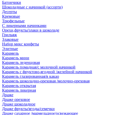
Батончики
Шоколадные с начинкой (ассорти)
Десерты
Кремовые
Трюфельные
С ликерными начинками
Орехи,фрукты/злаки в шоколаде
Грильяж
Злаковые
Набор микс конфеты
Элитные
Карамель
Карамель мини
Карамель леденцовая
Карамель помадная/с молочной начинкой
Карамель с фруктово-ягодной /желейной начинкой
Карамель глазированная/в какао
Карамель шоколадно-ореховая /молочно-ореховая
Карамель открытая
Карамель ликерная
Драже
Драже ореховое
Драже шоколадное
Драже фрукты/ягоды/семечки
Драже сахарное /мармеладное/освежающее