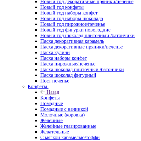
Новый год декоративные пряники/печенье
Новый год конфеты
Новый год наборы конфет
Новый год наборы шоколада
Новый год пирожное/печенье
Новый год фигурки новогодние
Новый год шоколад плиточный /батончики
Пасха декоративная карамель
Пасха декоративные пряники/печенье
Пасха куличи
Пасха наборы конфет
Пасха пирожные/печенье
Пасха шоколад плиточный /батончики
Пасха шоколад фигурный
Пост печенье
Конфеты
Назад
Конфеты
Помадные
Помадные с начинкой
Молочные (коровка)
Желейные
Желейные глазированные
Жевательные
С мягкой карамелью/тоффи