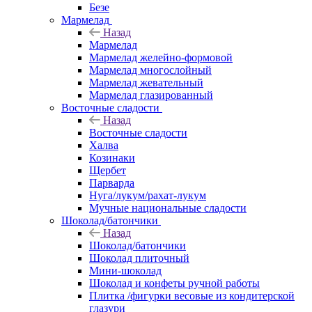
Безе
Мармелад
Назад
Мармелад
Мармелад желейно-формовой
Мармелад многослойный
Мармелад жевательный
Мармелад глазированный
Восточные сладости
Назад
Восточные сладости
Халва
Козинаки
Щербет
Парварда
Нуга/лукум/рахат-лукум
Мучные национальные сладости
Шоколад/батончики
Назад
Шоколад/батончики
Шоколад плиточный
Мини-шоколад
Шоколад и конфеты ручной работы
Плитка /фигурки весовые из кондитерской
глазури