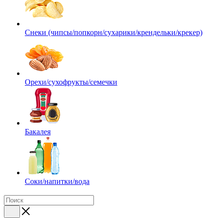
Снеки (чипсы/попкорн/сухарики/крендельки/крекер)
Орехи/сухофрукты/семечки
Бакалея
Соки/напитки/вода