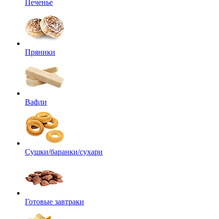
Печенье
Пряники
Вафли
Сушки/баранки/сухари
Готовые завтраки