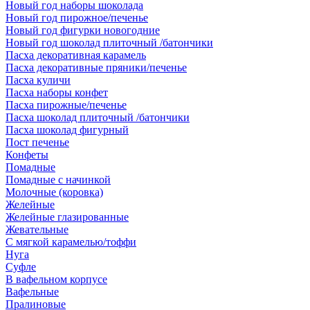
Новый год наборы шоколада
Новый год пирожное/печенье
Новый год фигурки новогодние
Новый год шоколад плиточный /батончики
Пасха декоративная карамель
Пасха декоративные пряники/печенье
Пасха куличи
Пасха наборы конфет
Пасха пирожные/печенье
Пасха шоколад плиточный /батончики
Пасха шоколад фигурный
Пост печенье
Конфеты
Помадные
Помадные с начинкой
Молочные (коровка)
Желейные
Желейные глазированные
Жевательные
С мягкой карамелью/тоффи
Нуга
Суфле
В вафельном корпусе
Вафельные
Пралиновые