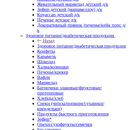
Жевательный мармелад детский д/к
Зефир детский (маршмеллоу) д/к
Круассан детский д/к
Печенье детское д/к
Декоративный пряник /печенье/кейк попс д/
к
Здоровое питание/диабетическая продукция
Назад
Здоровое питание/диабетическая продукция
Конфеты
Карамель
Шоколад
Халва/козинаки
Печенье/крекер
Вафли
Мармелад
Батончики злаковые/фруктовые/
протеиновые
Хлебцы/хлеб
Снеки (чипсы/попкорн/сухарики/
крендельки)
Продукты быстрого приготовления
Зефир*
Орехи/сухофрукты/семечки
Без глютена