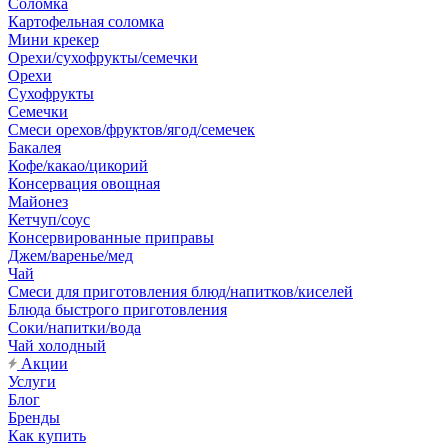
Соломка
Картофельная соломка
Мини крекер
Орехи/сухофрукты/семечки
Орехи
Сухофрукты
Семечки
Смеси орехов/фруктов/ягод/семечек
Бакалея
Кофе/какао/цикорий
Консервация овощная
Майонез
Кетчуп/соус
Консервированные приправы
Джем/варенье/мед
Чай
Смеси для приготовления блюд/напитков/киселей
Блюда быстрого приготовления
Соки/напитки/вода
Чай холодный
Акции
Услуги
Блог
Бренды
Как купить