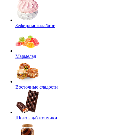
Зефир/пастила/безе
Мармелад
Восточные сладости
Шоколад/батончики