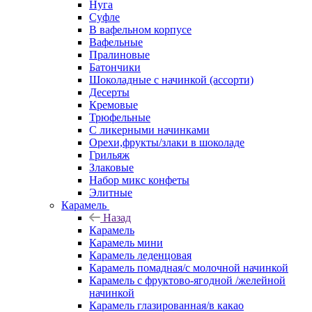
Нуга
Суфле
В вафельном корпусе
Вафельные
Пралиновые
Батончики
Шоколадные с начинкой (ассорти)
Десерты
Кремовые
Трюфельные
С ликерными начинками
Орехи,фрукты/злаки в шоколаде
Грильяж
Злаковые
Набор микс конфеты
Элитные
Карамель
Назад
Карамель
Карамель мини
Карамель леденцовая
Карамель помадная/с молочной начинкой
Карамель с фруктово-ягодной /желейной
начинкой
Карамель глазированная/в какао