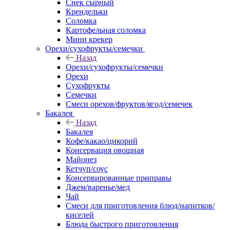
Снек сырный
Крендельки
Соломка
Картофельная соломка
Мини крекер
Орехи/сухофрукты/семечки
Назад
Орехи/сухофрукты/семечки
Орехи
Сухофрукты
Семечки
Смеси орехов/фруктов/ягод/семечек
Бакалея
Назад
Бакалея
Кофе/какао/цикорий
Консервация овощная
Майонез
Кетчуп/соус
Консервированные приправы
Джем/варенье/мед
Чай
Смеси для приготовления блюд/напитков/
киселей
Блюда быстрого приготовления