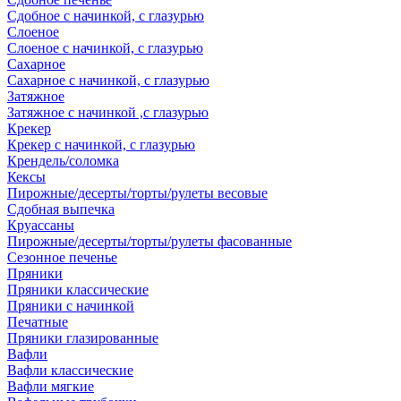
Сдобное с начинкой, с глазурью
Слоеное
Слоеное с начинкой, с глазурью
Сахарное
Сахарное с начинкой, с глазурью
Затяжное
Затяжное с начинкой ,с глазурью
Крекер
Крекер с начинкой, с глазурью
Крендель/соломка
Кексы
Пирожные/десерты/торты/рулеты весовые
Сдобная выпечка
Круассаны
Пирожные/десерты/торты/рулеты фасованные
Сезонное печенье
Пряники
Пряники классические
Пряники с начинкой
Печатные
Пряники глазированные
Вафли
Вафли классические
Вафли мягкие