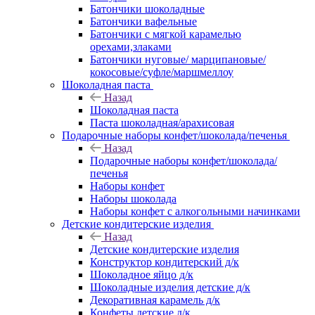
Батончики шоколадные
Батончики вафельные
Батончики с мягкой карамелью
орехами,злаками
Батончики нуговые/ марципановые/
кокосовые/суфле/маршмеллоу
Шоколадная паста
Назад
Шоколадная паста
Паста шоколадная/арахисовая
Подарочные наборы конфет/шоколада/печенья
Назад
Подарочные наборы конфет/шоколада/
печенья
Наборы конфет
Наборы шоколада
Наборы конфет с алкогольными начинками
Детские кондитерские изделия
Назад
Детские кондитерские изделия
Конструктор кондитерский д/к
Шоколадное яйцо д/к
Шоколадные изделия детские д/к
Декоративная карамель д/к
Конфеты детские д/к