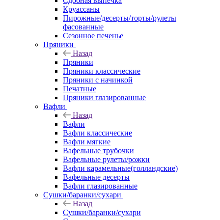
Сдобная выпечка
Круассаны
Пирожные/десерты/торты/рулеты
фасованные
Сезонное печенье
Пряники
Назад
Пряники
Пряники классические
Пряники с начинкой
Печатные
Пряники глазированные
Вафли
Назад
Вафли
Вафли классические
Вафли мягкие
Вафельные трубочки
Вафельные рулеты/рожки
Вафли карамельные(голландские)
Вафельные десерты
Вафли глазированные
Сушки/баранки/сухари
Назад
Сушки/баранки/сухари