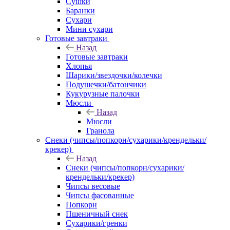
Сушки
Баранки
Сухари
Мини сухари
Готовые завтраки
Назад
Готовые завтраки
Хлопья
Шарики/звездочки/колечки
Подушечки/батончики
Кукурузные палочки
Мюсли
Назад
Мюсли
Гранола
Снеки (чипсы/попкорн/сухарики/крендельки/
крекер)
Назад
Снеки (чипсы/попкорн/сухарики/
крендельки/крекер)
Чипсы весовые
Чипсы фасованные
Попкорн
Пшеничный снек
Сухарики/гренки