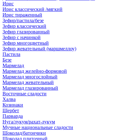
Ирис
Ирис классический /мягкий
Ирис тираженный
Зефир/пастила/безе
Зефир классический
Зефир глазированный
Зефир с начинкой
Зефир многоцветный
Зефир жевательный (маршмеллоу)
Пастила
Безе
Мармелад
Мармелад желейно-формовой
Мармелад многослойный
Мармелад жевательный
Мармелад глазированный
Восточные сладости
Халва
Козинаки
Щербет
Парварда
Нуга/лукум/рахат-лукум
Мучные национальные сладости
Шоколад/батончики
Шоколад плиточный