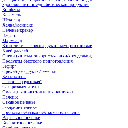
Здоровое питание/диабетическая продукция
Конфеты
Карамель
Шоколад
Халва/козинаки
Печенье/крекер
Вафли
Мармелад
Батончики злаковые/фруктовые/протеиновые
Хлебцы/хлеб
Снеки (чипсы/попкорн/сухарики/крендельки)
Продукты быстрого приготовления
Зефир*
Орехи/сухофрукты/семечки
Без глютена
Пастила фруктовая*
Сахарозаменители
Смеси для приготовления напитков
Печенье
Овсяное печенье
Заварное печенье
Грильяжное/злаковое/с кокосом печенье
Вафельное печенье
Бисквитное печенье
Сдобное печенье