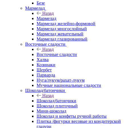
Безе
Мармелад
Назад
Мармелад
Мармелад желейно-формовой
Мармелад многослойный
Мармелад жевательный
Мармелад глазированный
Восточные сладости
Назад
Восточные сладости
Халва
Козинаки
Щербет
Парварда
Нуга/лукум/рахат-лукум
Мучные национальные сладости
Шоколад/батончики
Назад
Шоколад/батончики
Шоколад плиточный
Мини-шоколад
Шоколад и конфеты ручной работы
Плитка /фигурки весовые из кондитерской
глазури