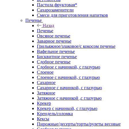
Пастила фруктовая*
Сахарозаменители
Смеси для приготовления напитков
Печенье
Назад
Печенье
Овсяное печенье
Заварное печенье
Грильяжное/злаковое/с кокосом печенье
Вафельное печенье
Бисквитное печенье
Сдобное печенье
Сдобное с начинкой, с глазурью
Слоеное
Слоеное с начинкой, с глазурью
Сахарное
Сахарное с начинкой, с глазурью
Затяжное
Затяжное с начинкой ,с глазурью
Крекер
Крекер с начинкой, с глазурью
Крендель/соломка
Кексы
Пирожные/десерты/торты/рулеты весовые