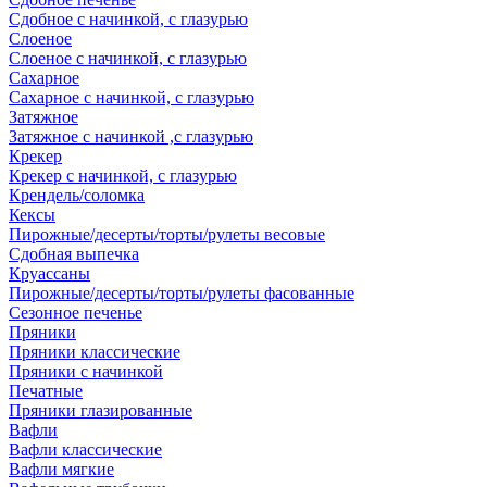
Сдобное с начинкой, с глазурью
Слоеное
Слоеное с начинкой, с глазурью
Сахарное
Сахарное с начинкой, с глазурью
Затяжное
Затяжное с начинкой ,с глазурью
Крекер
Крекер с начинкой, с глазурью
Крендель/соломка
Кексы
Пирожные/десерты/торты/рулеты весовые
Сдобная выпечка
Круассаны
Пирожные/десерты/торты/рулеты фасованные
Сезонное печенье
Пряники
Пряники классические
Пряники с начинкой
Печатные
Пряники глазированные
Вафли
Вафли классические
Вафли мягкие