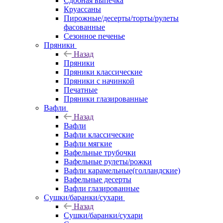
Сдобная выпечка
Круассаны
Пирожные/десерты/торты/рулеты
фасованные
Сезонное печенье
Пряники
Назад
Пряники
Пряники классические
Пряники с начинкой
Печатные
Пряники глазированные
Вафли
Назад
Вафли
Вафли классические
Вафли мягкие
Вафельные трубочки
Вафельные рулеты/рожки
Вафли карамельные(голландские)
Вафельные десерты
Вафли глазированные
Сушки/баранки/сухари
Назад
Сушки/баранки/сухари