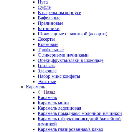
Нуга
Суфле
В вафельном корпусе
Вафельные
Пралиновые
Батончики
Шоколадные с начинкой (ассорти)
Десерты
Кремовые
Трюфельные
С ликерными начинками
Орехи,фрукты/злаки в шоколаде
Грильяж
Злаковые
Набор микс конфеты
Элитные
Карамель
Назад
Карамель
Карамель мини
Карамель леденцовая
Карамель помадная/с молочной начинкой
Карамель с фруктово-ягодной /желейной
начинкой
Карамель глазированная/в какао