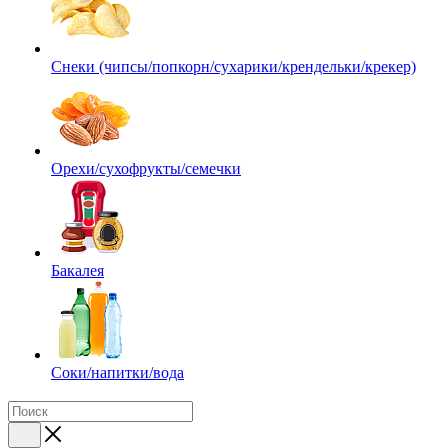
Снеки (чипсы/попкорн/сухарики/крендельки/крекер)
Орехи/сухофрукты/семечки
Бакалея
Соки/напитки/вода