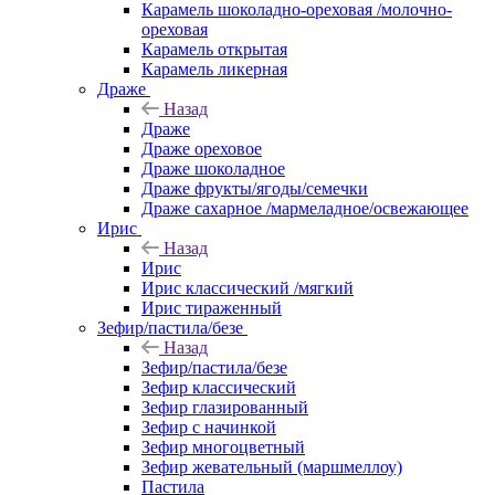
Карамель шоколадно-ореховая /молочно-
ореховая
Карамель открытая
Карамель ликерная
Драже
Назад
Драже
Драже ореховое
Драже шоколадное
Драже фрукты/ягоды/семечки
Драже сахарное /мармеладное/освежающее
Ирис
Назад
Ирис
Ирис классический /мягкий
Ирис тираженный
Зефир/пастила/безе
Назад
Зефир/пастила/безе
Зефир классический
Зефир глазированный
Зефир с начинкой
Зефир многоцветный
Зефир жевательный (маршмеллоу)
Пастила