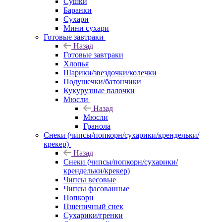
Сушки
Баранки
Сухари
Мини сухари
Готовые завтраки
Назад
Готовые завтраки
Хлопья
Шарики/звездочки/колечки
Подушечки/батончики
Кукурузные палочки
Мюсли
Назад
Мюсли
Гранола
Снеки (чипсы/попкорн/сухарики/крендельки/
крекер)
Назад
Снеки (чипсы/попкорн/сухарики/
крендельки/крекер)
Чипсы весовые
Чипсы фасованные
Попкорн
Пшеничный снек
Сухарики/гренки