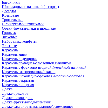
Батончики
Шоколадные с начинкой (ассорти)
Десерты
Кремовые
Трюфельные
С ликерными начинками
Орехи,фрукты/злаки в шоколаде
Грильяж
Злаковые
Набор микс конфеты
Элитные
Карамель
Карамель мини
Карамель леденцовая
Карамель помадная/с молочной начинкой
Карамель с фруктово-ягодной /желейной начинкой
Карамель глазированная/в какао
Карамель шоколадно-ореховая /молочно-ореховая
Карамель открытая
Карамель ликерная
Драже
Драже ореховое
Драже шоколадное
Драже фрукты/ягоды/семечки
Драже сахарное /мармеладное/освежающее