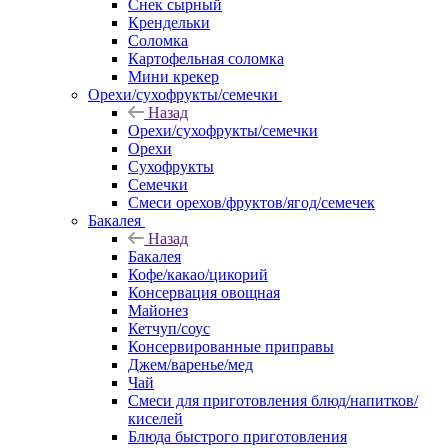
Снек сырный
Крендельки
Соломка
Картофельная соломка
Мини крекер
Орехи/сухофрукты/семечки
Назад
Орехи/сухофрукты/семечки
Орехи
Сухофрукты
Семечки
Смеси орехов/фруктов/ягод/семечек
Бакалея
Назад
Бакалея
Кофе/какао/цикорий
Консервация овощная
Майонез
Кетчуп/соус
Консервированные приправы
Джем/варенье/мед
Чай
Смеси для приготовления блюд/напитков/
киселей
Блюда быстрого приготовления