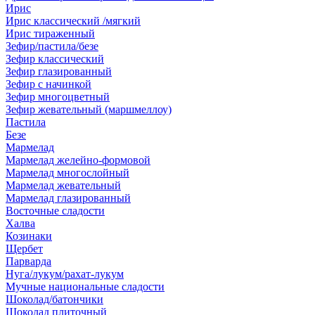
Ирис
Ирис классический /мягкий
Ирис тираженный
Зефир/пастила/безе
Зефир классический
Зефир глазированный
Зефир с начинкой
Зефир многоцветный
Зефир жевательный (маршмеллоу)
Пастила
Безе
Мармелад
Мармелад желейно-формовой
Мармелад многослойный
Мармелад жевательный
Мармелад глазированный
Восточные сладости
Халва
Козинаки
Щербет
Парварда
Нуга/лукум/рахат-лукум
Мучные национальные сладости
Шоколад/батончики
Шоколад плиточный