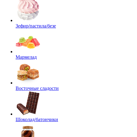
Зефир/пастила/безе
Мармелад
Восточные сладости
Шоколад/батончики