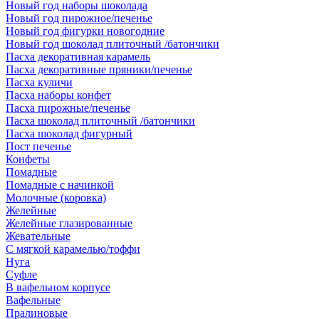
Новый год наборы шоколада
Новый год пирожное/печенье
Новый год фигурки новогодние
Новый год шоколад плиточный /батончики
Пасха декоративная карамель
Пасха декоративные пряники/печенье
Пасха куличи
Пасха наборы конфет
Пасха пирожные/печенье
Пасха шоколад плиточный /батончики
Пасха шоколад фигурный
Пост печенье
Конфеты
Помадные
Помадные с начинкой
Молочные (коровка)
Желейные
Желейные глазированные
Жевательные
С мягкой карамелью/тоффи
Нуга
Суфле
В вафельном корпусе
Вафельные
Пралиновые