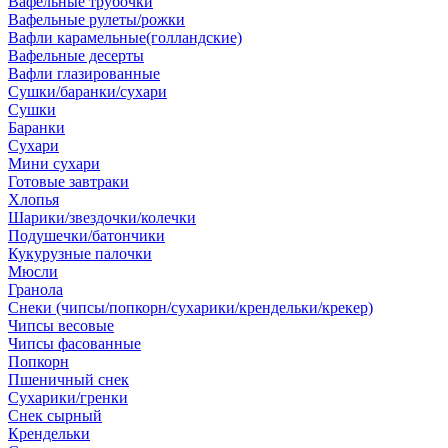
Вафельные трубочки
Вафельные рулеты/рожки
Вафли карамельные(голландские)
Вафельные десерты
Вафли глазированные
Сушки/баранки/сухари
Сушки
Баранки
Сухари
Мини сухари
Готовые завтраки
Хлопья
Шарики/звездочки/колечки
Подушечки/батончики
Кукурузные палочки
Мюсли
Гранола
Снеки (чипсы/попкорн/сухарики/крендельки/крекер)
Чипсы весовые
Чипсы фасованные
Попкорн
Пшеничный снек
Сухарики/гренки
Снек сырный
Крендельки