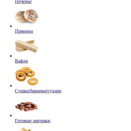
Печенье
Пряники
Вафли
Сушки/баранки/сухари
Готовые завтраки