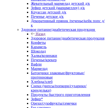
Жевательный мармелад детский д/к
Зефир детский (маршмеллоу) д/к
Круассан детский д/к
Печенье детское д/к
Декоративный пряник /печенье/кейк попс д/
к
Здоровое питание/диабетическая продукция
Назад
Здоровое питание/диабетическая продукция
Конфеты
Карамель
Шоколад
Халва/козинаки
Печенье/крекер
Вафли
Мармелад
Батончики злаковые/фруктовые/
протеиновые
Хлебцы/хлеб
Снеки (чипсы/попкорн/сухарики/
крендельки)
Продукты быстрого приготовления
Зефир*
Орехи/сухофрукты/семечки
Без глютена