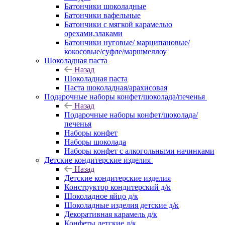
Батончики шоколадные
Батончики вафельные
Батончики с мягкой карамелью
орехами,злаками
Батончики нуговые/ марципановые/
кокосовые/суфле/маршмеллоу
Шоколадная паста
Назад
Шоколадная паста
Паста шоколадная/арахисовая
Подарочные наборы конфет/шоколада/печенья
Назад
Подарочные наборы конфет/шоколада/
печенья
Наборы конфет
Наборы шоколада
Наборы конфет с алкогольными начинками
Детские кондитерские изделия
Назад
Детские кондитерские изделия
Конструктор кондитерский д/к
Шоколадное яйцо д/к
Шоколадные изделия детские д/к
Декоративная карамель д/к
Конфеты детские д/к