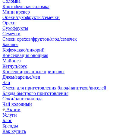
Соломка
Картофельная соломка
Мини крекер
Орехи/сухофрукты/семечки
Орехи
Сухофрукты
Семечки
Смеси орехов/фруктов/ягод/семечек
Бакалея
Кофе/какао/цикорий
Консервация овощная
Майонез
Кетчуп/соус
Консервированные приправы
Джем/варенье/мед
Чай
Смеси для приготовления блюд/напитков/киселей
Блюда быстрого приготовления
Соки/напитки/вода
Чай холодный
Акции
Услуги
Блог
Бренды
Как купить