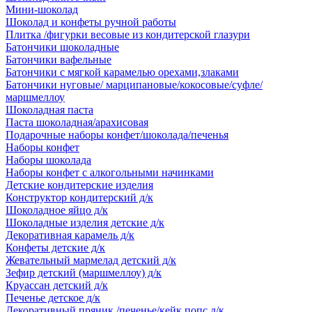
Мини-шоколад
Шоколад и конфеты ручной работы
Плитка /фигурки весовые из кондитерской глазури
Батончики шоколадные
Батончики вафельные
Батончики с мягкой карамелью орехами,злаками
Батончики нуговые/ марципановые/кокосовые/суфле/
маршмеллоу
Шоколадная паста
Паста шоколадная/арахисовая
Подарочные наборы конфет/шоколада/печенья
Наборы конфет
Наборы шоколада
Наборы конфет с алкогольными начинками
Детские кондитерские изделия
Конструктор кондитерский д/к
Шоколадное яйцо д/к
Шоколадные изделия детские д/к
Декоративная карамель д/к
Конфеты детские д/к
Жевательный мармелад детский д/к
Зефир детский (маршмеллоу) д/к
Круассан детский д/к
Печенье детское д/к
Декоративный пряник /печенье/кейк попс д/к