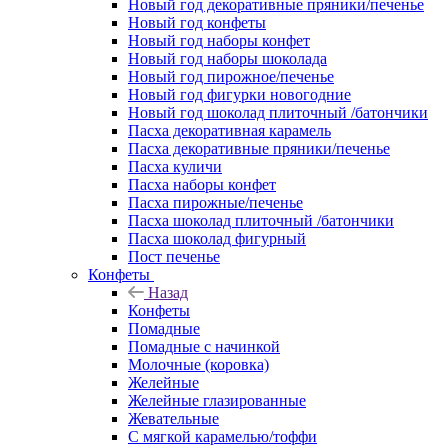
Новый год декоративные пряники/печенье
Новый год конфеты
Новый год наборы конфет
Новый год наборы шоколада
Новый год пирожное/печенье
Новый год фигурки новогодние
Новый год шоколад плиточный /батончики
Пасха декоративная карамель
Пасха декоративные пряники/печенье
Пасха куличи
Пасха наборы конфет
Пасха пирожные/печенье
Пасха шоколад плиточный /батончики
Пасха шоколад фигурный
Пост печенье
Конфеты
Назад
Конфеты
Помадные
Помадные с начинкой
Молочные (коровка)
Желейные
Желейные глазированные
Жевательные
С мягкой карамелью/тоффи