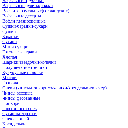
Вафельные трубочки
Вафельные рулеты/рожки
Вафли карамельные(голландские)
Вафельные десерты
Вафли глазированные
Сушки/баранки/сухари
Сушки
Баранки
Сухари
Мини сухари
Готовые завтраки
Хлопья
Шарики/звездочки/колечки
Подушечки/батончики
Кукурузные палочки
Мюсли
Гранола
Снеки (чипсы/попкорн/сухарики/крендельки/крекер)
Чипсы весовые
Чипсы фасованные
Попкорн
Пшеничный снек
Сухарики/гренки
Снек сырный
Крендельки