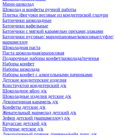
Мини-шоколад
Шоколад и конфеты ручной работы
Плитка /фигурки весовые из кондитерской глазури
Батончики шоколадные
Батончики вафельные
Батончики с мягкой карамелью орехами,злаками
Батончики нуговые/ марципановые/кокосовые/суфле/
маршмеллоу
Шоколадная паста
Паста шоколадная/арахисовая
Подарочные наборы конфет/шоколада/печенья
Наборы конфет
Наборы шоколада
Наборы конфет с алкогольными начинками
Детские кондитерские изделия
Конструктор кондитерский д/к
Шоколадное яйцо д/к
Шоколадные изделия детские д/к
Декоративная карамель д/к
Конфеты детские д/к
Жевательный мармелад детский д/к
Зефир детский (маршмеллоу) д/к
Круассан детский д/к
Печенье детское д/к
Декоративный пряник /печенье/кейк попс д/к