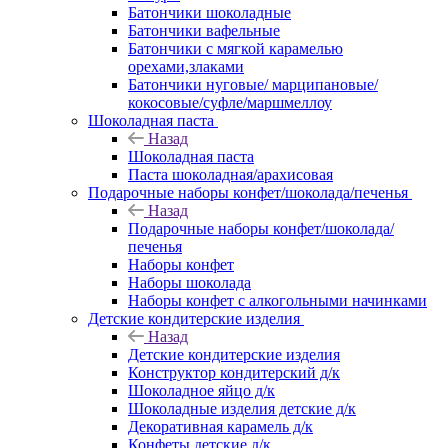
Батончики шоколадные
Батончики вафельные
Батончики с мягкой карамелью
орехами,злаками
Батончики нуговые/ марципановые/
кокосовые/суфле/маршмеллоу
Шоколадная паста
Назад
Шоколадная паста
Паста шоколадная/арахисовая
Подарочные наборы конфет/шоколада/печенья
Назад
Подарочные наборы конфет/шоколада/
печенья
Наборы конфет
Наборы шоколада
Наборы конфет с алкогольными начинками
Детские кондитерские изделия
Назад
Детские кондитерские изделия
Конструктор кондитерский д/к
Шоколадное яйцо д/к
Шоколадные изделия детские д/к
Декоративная карамель д/к
Конфеты детские д/к