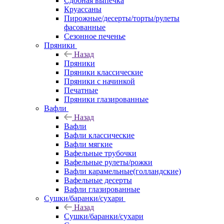
Сдобная выпечка
Круассаны
Пирожные/десерты/торты/рулеты
фасованные
Сезонное печенье
Пряники
Назад
Пряники
Пряники классические
Пряники с начинкой
Печатные
Пряники глазированные
Вафли
Назад
Вафли
Вафли классические
Вафли мягкие
Вафельные трубочки
Вафельные рулеты/рожки
Вафли карамельные(голландские)
Вафельные десерты
Вафли глазированные
Сушки/баранки/сухари
Назад
Сушки/баранки/сухари