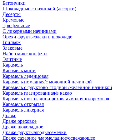
Батончики
Шоколадные с начинкой (ассорти)
Десерты
Кремовые
Трюфельные
С ликерными начинками
Орехи,фрукты/злаки в шоколаде
Грильяж
Злаковые
Набор микс конфеты
Элитные
Карамель
Карамель мини
Карамель леденцовая
Карамель помадная/с молочной начинкой
Карамель с фруктово-ягодной /желейной начинкой
Карамель глазированная/в какао
Карамель шоколадно-ореховая /молочно-ореховая
Карамель открытая
Карамель ликерная
Драже
Драже ореховое
Драже шоколадное
Драже фрукты/ягоды/семечки
Драже сахарное /мармеладное/освежающее