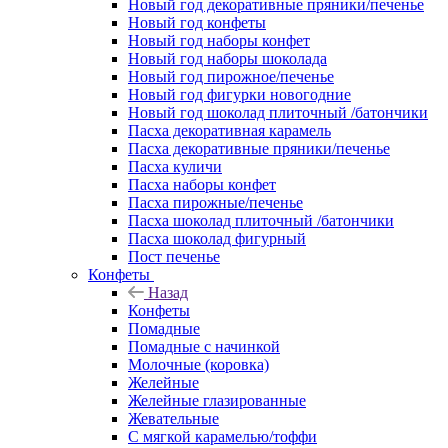
Новый год декоративные пряники/печенье
Новый год конфеты
Новый год наборы конфет
Новый год наборы шоколада
Новый год пирожное/печенье
Новый год фигурки новогодние
Новый год шоколад плиточный /батончики
Пасха декоративная карамель
Пасха декоративные пряники/печенье
Пасха куличи
Пасха наборы конфет
Пасха пирожные/печенье
Пасха шоколад плиточный /батончики
Пасха шоколад фигурный
Пост печенье
Конфеты
Назад
Конфеты
Помадные
Помадные с начинкой
Молочные (коровка)
Желейные
Желейные глазированные
Жевательные
С мягкой карамелью/тоффи