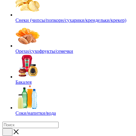
Снеки (чипсы/попкорн/сухарики/крендельки/крекер)
Орехи/сухофрукты/семечки
Бакалея
Соки/напитки/вода