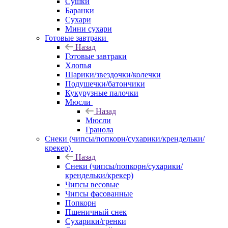
Сушки
Баранки
Сухари
Мини сухари
Готовые завтраки
Назад
Готовые завтраки
Хлопья
Шарики/звездочки/колечки
Подушечки/батончики
Кукурузные палочки
Мюсли
Назад
Мюсли
Гранола
Снеки (чипсы/попкорн/сухарики/крендельки/
крекер)
Назад
Снеки (чипсы/попкорн/сухарики/
крендельки/крекер)
Чипсы весовые
Чипсы фасованные
Попкорн
Пшеничный снек
Сухарики/гренки