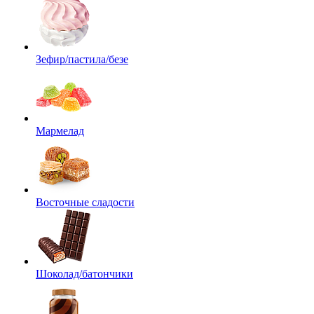
Зефир/пастила/безе
Мармелад
Восточные сладости
Шоколад/батончики