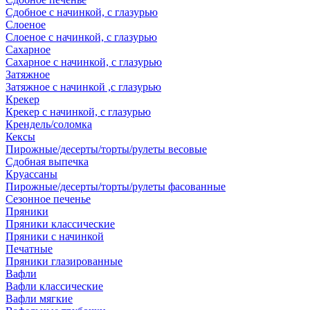
Сдобное с начинкой, с глазурью
Слоеное
Слоеное с начинкой, с глазурью
Сахарное
Сахарное с начинкой, с глазурью
Затяжное
Затяжное с начинкой ,с глазурью
Крекер
Крекер с начинкой, с глазурью
Крендель/соломка
Кексы
Пирожные/десерты/торты/рулеты весовые
Сдобная выпечка
Круассаны
Пирожные/десерты/торты/рулеты фасованные
Сезонное печенье
Пряники
Пряники классические
Пряники с начинкой
Печатные
Пряники глазированные
Вафли
Вафли классические
Вафли мягкие