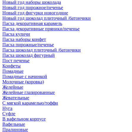
Новый год наборы шоколада
Новый год пирожное/печенье
Новый год фигурки новогодние
Новый год шоколад плиточный /батончики
Пасха декоративная карамель
Пасха декоративные пряники/печенье
Пасха куличи
Пасха наборы конфет
Пасха пирожные/печенье
Пасха шоколад плиточный /батончики
Пасха шоколад фигурный
Пост печенье
Конфеты
Помадные
Помадные с начинкой
Молочные (коровка)
Желейные
Желейные глазированные
Жевательные
С мягкой карамелью/тоффи
Нуга
Суфле
В вафельном корпусе
Вафельные
Пралиновые