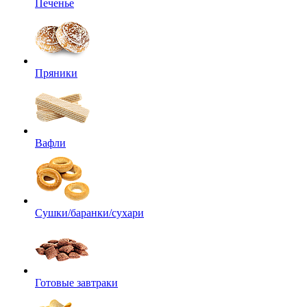
Печенье
Пряники
Вафли
Сушки/баранки/сухари
Готовые завтраки