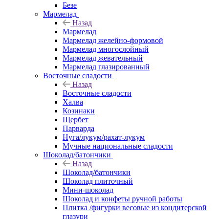
Безе
Мармелад
Назад
Мармелад
Мармелад желейно-формовой
Мармелад многослойный
Мармелад жевательный
Мармелад глазированный
Восточные сладости
Назад
Восточные сладости
Халва
Козинаки
Щербет
Парварда
Нуга/лукум/рахат-лукум
Мучные национальные сладости
Шоколад/батончики
Назад
Шоколад/батончики
Шоколад плиточный
Мини-шоколад
Шоколад и конфеты ручной работы
Плитка /фигурки весовые из кондитерской
глазури