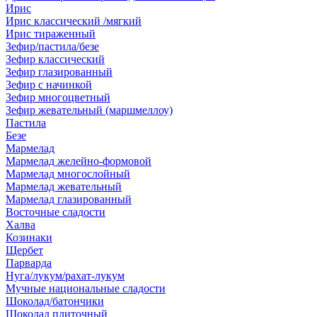
Ирис
Ирис классический /мягкий
Ирис тираженный
Зефир/пастила/безе
Зефир классический
Зефир глазированный
Зефир с начинкой
Зефир многоцветный
Зефир жевательный (маршмеллоу)
Пастила
Безе
Мармелад
Мармелад желейно-формовой
Мармелад многослойный
Мармелад жевательный
Мармелад глазированный
Восточные сладости
Халва
Козинаки
Щербет
Парварда
Нуга/лукум/рахат-лукум
Мучные национальные сладости
Шоколад/батончики
Шоколад плиточный