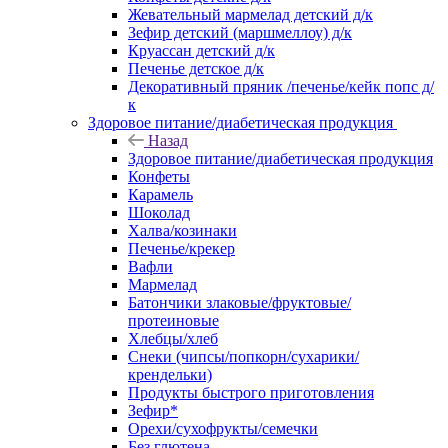
Жевательный мармелад детский д/к
Зефир детский (маршмеллоу) д/к
Круассан детский д/к
Печенье детское д/к
Декоративный пряник /печенье/кейк попс д/
к
Здоровое питание/диабетическая продукция
Назад
Здоровое питание/диабетическая продукция
Конфеты
Карамель
Шоколад
Халва/козинаки
Печенье/крекер
Вафли
Мармелад
Батончики злаковые/фруктовые/
протеиновые
Хлебцы/хлеб
Снеки (чипсы/попкорн/сухарики/
крендельки)
Продукты быстрого приготовления
Зефир*
Орехи/сухофрукты/семечки
Без глютена