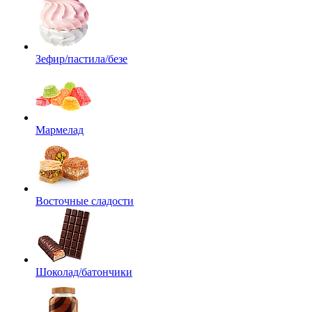
Зефир/пастила/безе
Мармелад
Восточные сладости
Шоколад/батончики