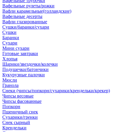
Вафельные трубочки
Вафельные рулеты/рожки
Вафли карамельные(голландские)
Вафельные десерты
Вафли глазированные
Сушки/баранки/сухари
Сушки
Баранки
Сухари
Мини сухари
Готовые завтраки
Хлопья
Шарики/звездочки/колечки
Подушечки/батончики
Кукурузные палочки
Мюсли
Гранола
Снеки (чипсы/попкорн/сухарики/крендельки/крекер)
Чипсы весовые
Чипсы фасованные
Попкорн
Пшеничный снек
Сухарики/гренки
Снек сырный
Крендельки