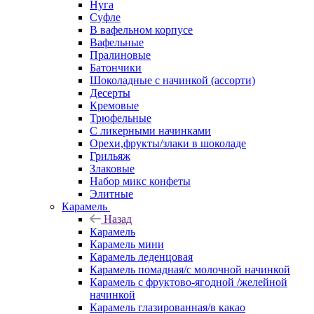
Нуга
Суфле
В вафельном корпусе
Вафельные
Пралиновые
Батончики
Шоколадные с начинкой (ассорти)
Десерты
Кремовые
Трюфельные
С ликерными начинками
Орехи,фрукты/злаки в шоколаде
Грильяж
Злаковые
Набор микс конфеты
Элитные
Карамель
Назад
Карамель
Карамель мини
Карамель леденцовая
Карамель помадная/с молочной начинкой
Карамель с фруктово-ягодной /желейной
начинкой
Карамель глазированная/в какао