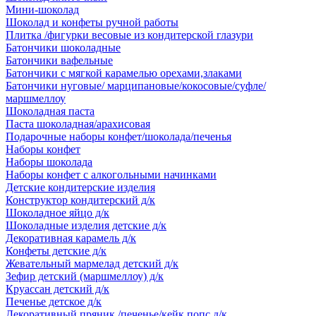
Мини-шоколад
Шоколад и конфеты ручной работы
Плитка /фигурки весовые из кондитерской глазури
Батончики шоколадные
Батончики вафельные
Батончики с мягкой карамелью орехами,злаками
Батончики нуговые/ марципановые/кокосовые/суфле/
маршмеллоу
Шоколадная паста
Паста шоколадная/арахисовая
Подарочные наборы конфет/шоколада/печенья
Наборы конфет
Наборы шоколада
Наборы конфет с алкогольными начинками
Детские кондитерские изделия
Конструктор кондитерский д/к
Шоколадное яйцо д/к
Шоколадные изделия детские д/к
Декоративная карамель д/к
Конфеты детские д/к
Жевательный мармелад детский д/к
Зефир детский (маршмеллоу) д/к
Круассан детский д/к
Печенье детское д/к
Декоративный пряник /печенье/кейк попс д/к