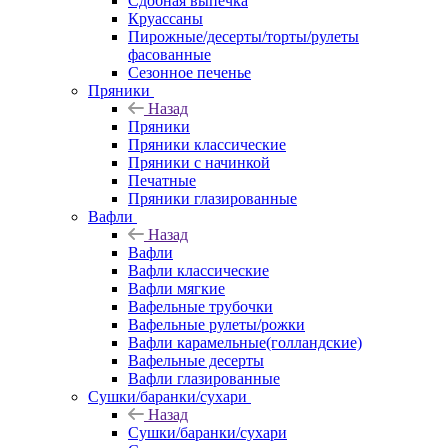
Сдобная выпечка
Круассаны
Пирожные/десерты/торты/рулеты
фасованные
Сезонное печенье
Пряники
Назад
Пряники
Пряники классические
Пряники с начинкой
Печатные
Пряники глазированные
Вафли
Назад
Вафли
Вафли классические
Вафли мягкие
Вафельные трубочки
Вафельные рулеты/рожки
Вафли карамельные(голландские)
Вафельные десерты
Вафли глазированные
Сушки/баранки/сухари
Назад
Сушки/баранки/сухари