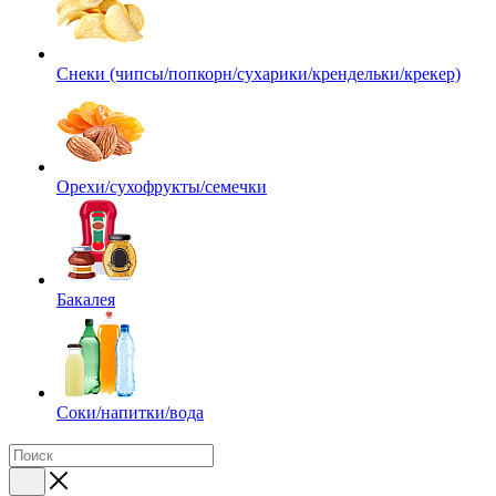
Снеки (чипсы/попкорн/сухарики/крендельки/крекер)
Орехи/сухофрукты/семечки
Бакалея
Соки/напитки/вода