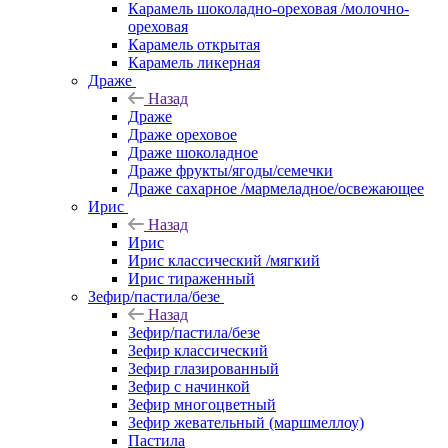
Карамель шоколадно-ореховая /молочно-
ореховая
Карамель открытая
Карамель ликерная
Драже
Назад
Драже
Драже ореховое
Драже шоколадное
Драже фрукты/ягоды/семечки
Драже сахарное /мармеладное/освежающее
Ирис
Назад
Ирис
Ирис классический /мягкий
Ирис тираженный
Зефир/пастила/безе
Назад
Зефир/пастила/безе
Зефир классический
Зефир глазированный
Зефир с начинкой
Зефир многоцветный
Зефир жевательный (маршмеллоу)
Пастила