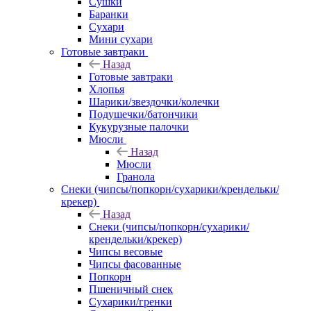
Сушки
Баранки
Сухари
Мини сухари
Готовые завтраки
Назад
Готовые завтраки
Хлопья
Шарики/звездочки/колечки
Подушечки/батончики
Кукурузные палочки
Мюсли
Назад
Мюсли
Гранола
Снеки (чипсы/попкорн/сухарики/крендельки/
крекер)
Назад
Снеки (чипсы/попкорн/сухарики/
крендельки/крекер)
Чипсы весовые
Чипсы фасованные
Попкорн
Пшеничный снек
Сухарики/гренки