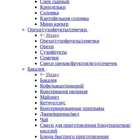
Снек сырный
Крендельки
Соломка
Картофельная соломка
Мини крекер
Орехи/сухофрукты/семечки
Назад
Орехи/сухофрукты/семечки
Орехи
Сухофрукты
Семечки
Смеси орехов/фруктов/ягод/семечек
Бакалея
Назад
Бакалея
Кофе/какао/цикорий
Консервация овощная
Майонез
Кетчуп/соус
Консервированные приправы
Джем/варенье/мед
Чай
Смеси для приготовления блюд/напитков/
киселей
Блюда быстрого приготовления