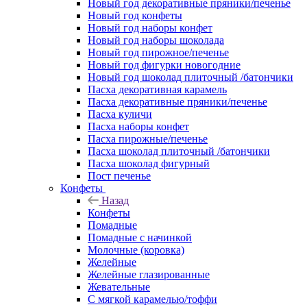
Новый год декоративные пряники/печенье
Новый год конфеты
Новый год наборы конфет
Новый год наборы шоколада
Новый год пирожное/печенье
Новый год фигурки новогодние
Новый год шоколад плиточный /батончики
Пасха декоративная карамель
Пасха декоративные пряники/печенье
Пасха куличи
Пасха наборы конфет
Пасха пирожные/печенье
Пасха шоколад плиточный /батончики
Пасха шоколад фигурный
Пост печенье
Конфеты
Назад
Конфеты
Помадные
Помадные с начинкой
Молочные (коровка)
Желейные
Желейные глазированные
Жевательные
С мягкой карамелью/тоффи