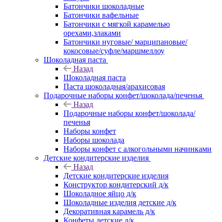
Батончики шоколадные
Батончики вафельные
Батончики с мягкой карамелью
орехами,злаками
Батончики нуговые/ марципановые/
кокосовые/суфле/маршмеллоу
Шоколадная паста
Назад
Шоколадная паста
Паста шоколадная/арахисовая
Подарочные наборы конфет/шоколада/печенья
Назад
Подарочные наборы конфет/шоколада/
печенья
Наборы конфет
Наборы шоколада
Наборы конфет с алкогольными начинками
Детские кондитерские изделия
Назад
Детские кондитерские изделия
Конструктор кондитерский д/к
Шоколадное яйцо д/к
Шоколадные изделия детские д/к
Декоративная карамель д/к
Конфеты детские д/к