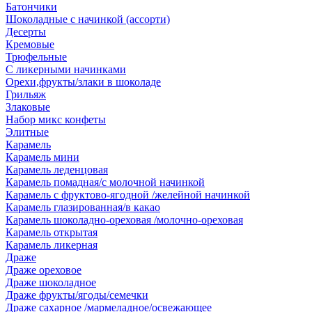
Батончики
Шоколадные с начинкой (ассорти)
Десерты
Кремовые
Трюфельные
С ликерными начинками
Орехи,фрукты/злаки в шоколаде
Грильяж
Злаковые
Набор микс конфеты
Элитные
Карамель
Карамель мини
Карамель леденцовая
Карамель помадная/с молочной начинкой
Карамель с фруктово-ягодной /желейной начинкой
Карамель глазированная/в какао
Карамель шоколадно-ореховая /молочно-ореховая
Карамель открытая
Карамель ликерная
Драже
Драже ореховое
Драже шоколадное
Драже фрукты/ягоды/семечки
Драже сахарное /мармеладное/освежающее