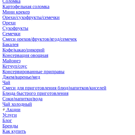
Соломка
Картофельная соломка
Мини крекер
Орехи/сухофрукты/семечки
Орехи
Сухофрукты
Семечки
Смеси орехов/фруктов/ягод/семечек
Бакалея
Кофе/какао/цикорий
Консервация овощная
Майонез
Кетчуп/соус
Консервированные приправы
Джем/варенье/мед
Чай
Смеси для приготовления блюд/напитков/киселей
Блюда быстрого приготовления
Соки/напитки/вода
Чай холодный
Акции
Услуги
Блог
Бренды
Как купить