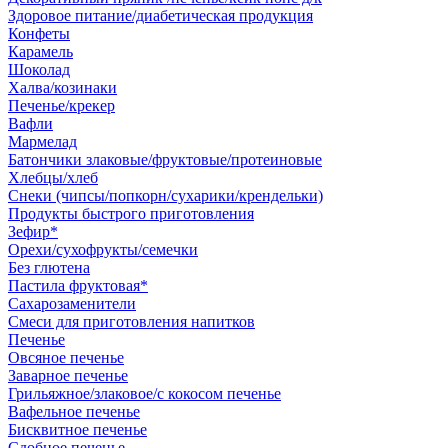
Здоровое питание/диабетическая продукция
Конфеты
Карамель
Шоколад
Халва/козинаки
Печенье/крекер
Вафли
Мармелад
Батончики злаковые/фруктовые/протеиновые
Хлебцы/хлеб
Снеки (чипсы/попкорн/сухарики/крендельки)
Продукты быстрого приготовления
Зефир*
Орехи/сухофрукты/семечки
Без глютена
Пастила фруктовая*
Сахарозаменители
Смеси для приготовления напитков
Печенье
Овсяное печенье
Заварное печенье
Грильяжное/злаковое/с кокосом печенье
Вафельное печенье
Бисквитное печенье
Сдобное печенье