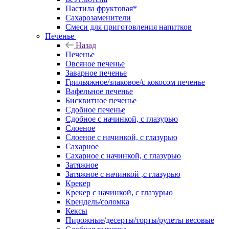
Пастила фруктовая*
Сахарозаменители
Смеси для приготовления напитков
Печенье
Назад
Печенье
Овсяное печенье
Заварное печенье
Грильяжное/злаковое/с кокосом печенье
Вафельное печенье
Бисквитное печенье
Сдобное печенье
Сдобное с начинкой, с глазурью
Слоеное
Слоеное с начинкой, с глазурью
Сахарное
Сахарное с начинкой, с глазурью
Затяжное
Затяжное с начинкой ,с глазурью
Крекер
Крекер с начинкой, с глазурью
Крендель/соломка
Кексы
Пирожные/десерты/торты/рулеты весовые