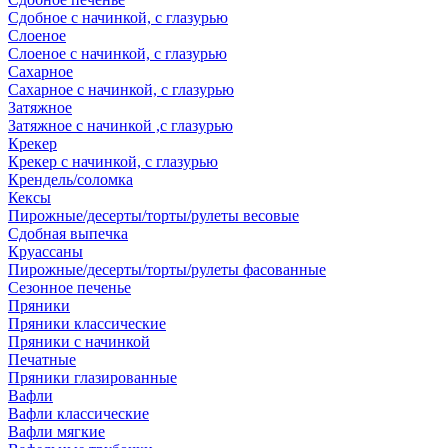
Сдобное с начинкой, с глазурью
Слоеное
Слоеное с начинкой, с глазурью
Сахарное
Сахарное с начинкой, с глазурью
Затяжное
Затяжное с начинкой ,с глазурью
Крекер
Крекер с начинкой, с глазурью
Крендель/соломка
Кексы
Пирожные/десерты/торты/рулеты весовые
Сдобная выпечка
Круассаны
Пирожные/десерты/торты/рулеты фасованные
Сезонное печенье
Пряники
Пряники классические
Пряники с начинкой
Печатные
Пряники глазированные
Вафли
Вафли классические
Вафли мягкие