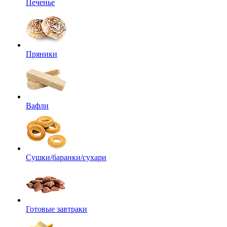
Печенье
Пряники
Вафли
Сушки/баранки/сухари
Готовые завтраки