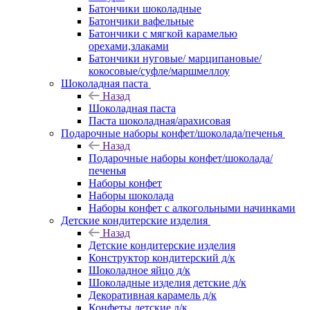
Батончики шоколадные
Батончики вафельные
Батончики с мягкой карамелью
орехами,злаками
Батончики нуговые/ марципановые/
кокосовые/суфле/маршмеллоу
Шоколадная паста
Назад
Шоколадная паста
Паста шоколадная/арахисовая
Подарочные наборы конфет/шоколада/печенья
Назад
Подарочные наборы конфет/шоколада/
печенья
Наборы конфет
Наборы шоколада
Наборы конфет с алкогольными начинками
Детские кондитерские изделия
Назад
Детские кондитерские изделия
Конструктор кондитерский д/к
Шоколадное яйцо д/к
Шоколадные изделия детские д/к
Декоративная карамель д/к
Конфеты детские д/к