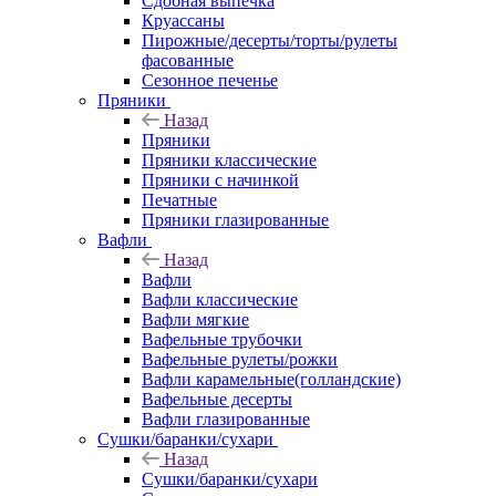
Сдобная выпечка
Круассаны
Пирожные/десерты/торты/рулеты
фасованные
Сезонное печенье
Пряники
Назад
Пряники
Пряники классические
Пряники с начинкой
Печатные
Пряники глазированные
Вафли
Назад
Вафли
Вафли классические
Вафли мягкие
Вафельные трубочки
Вафельные рулеты/рожки
Вафли карамельные(голландские)
Вафельные десерты
Вафли глазированные
Сушки/баранки/сухари
Назад
Сушки/баранки/сухари