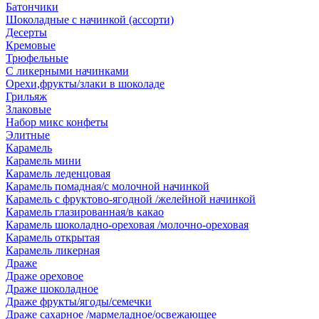
Батончики
Шоколадные с начинкой (ассорти)
Десерты
Кремовые
Трюфельные
С ликерными начинками
Орехи,фрукты/злаки в шоколаде
Грильяж
Злаковые
Набор микс конфеты
Элитные
Карамель
Карамель мини
Карамель леденцовая
Карамель помадная/с молочной начинкой
Карамель с фруктово-ягодной /желейной начинкой
Карамель глазированная/в какао
Карамель шоколадно-ореховая /молочно-ореховая
Карамель открытая
Карамель ликерная
Драже
Драже ореховое
Драже шоколадное
Драже фрукты/ягоды/семечки
Драже сахарное /мармеладное/освежающее