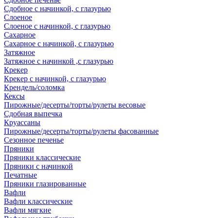
Сдобное с начинкой, с глазурью
Слоеное
Слоеное с начинкой, с глазурью
Сахарное
Сахарное с начинкой, с глазурью
Затяжное
Затяжное с начинкой ,с глазурью
Крекер
Крекер с начинкой, с глазурью
Крендель/соломка
Кексы
Пирожные/десерты/торты/рулеты весовые
Сдобная выпечка
Круассаны
Пирожные/десерты/торты/рулеты фасованные
Сезонное печенье
Пряники
Пряники классические
Пряники с начинкой
Печатные
Пряники глазированные
Вафли
Вафли классические
Вафли мягкие