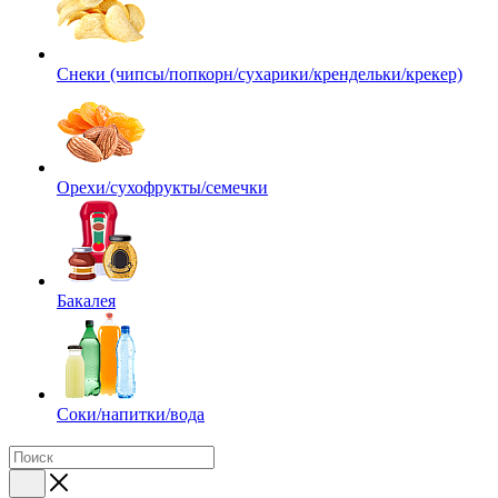
Снеки (чипсы/попкорн/сухарики/крендельки/крекер)
Орехи/сухофрукты/семечки
Бакалея
Соки/напитки/вода