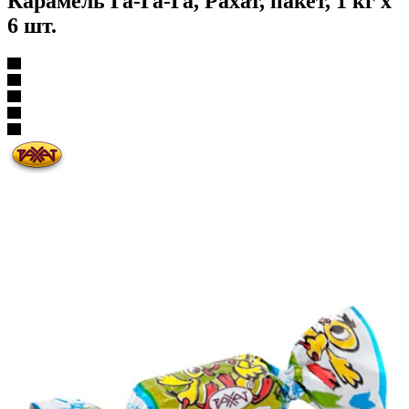
Карамель Га-Га-Га, Рахат, пакет, 1 кг х
6 шт.