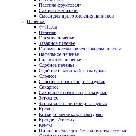
Пастила фруктовая*
Сахарозаменители
Смеси для приготовления напитков
Печенье
Назад
Печенье
Овсяное печенье
Заварное печенье
Грильяжное/злаковое/с кокосом печенье
Вафельное печенье
Бисквитное печенье
Сдобное печенье
Сдобное с начинкой, с глазурью
Слоеное
Слоеное с начинкой, с глазурью
Сахарное
Сахарное с начинкой, с глазурью
Затяжное
Затяжное с начинкой ,с глазурью
Крекер
Крекер с начинкой, с глазурью
Крендель/соломка
Кексы
Пирожные/десерты/торты/рулеты весовые