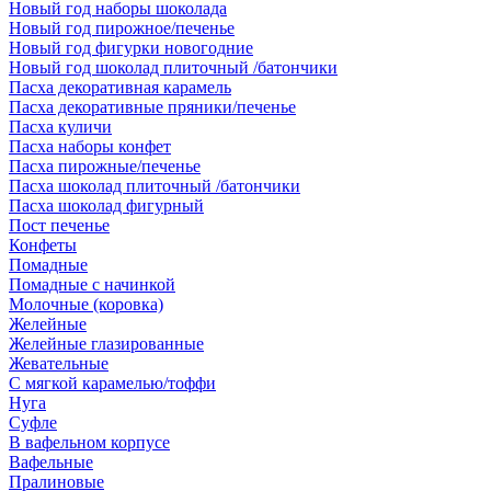
Новый год наборы шоколада
Новый год пирожное/печенье
Новый год фигурки новогодние
Новый год шоколад плиточный /батончики
Пасха декоративная карамель
Пасха декоративные пряники/печенье
Пасха куличи
Пасха наборы конфет
Пасха пирожные/печенье
Пасха шоколад плиточный /батончики
Пасха шоколад фигурный
Пост печенье
Конфеты
Помадные
Помадные с начинкой
Молочные (коровка)
Желейные
Желейные глазированные
Жевательные
С мягкой карамелью/тоффи
Нуга
Суфле
В вафельном корпусе
Вафельные
Пралиновые