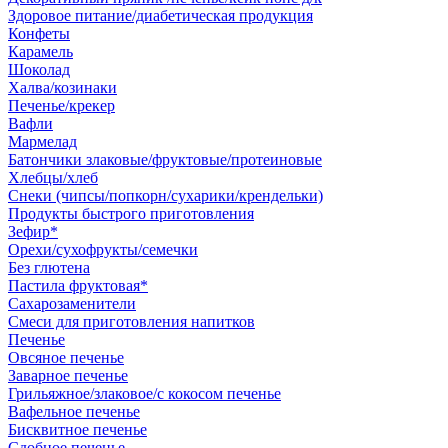
Здоровое питание/диабетическая продукция
Конфеты
Карамель
Шоколад
Халва/козинаки
Печенье/крекер
Вафли
Мармелад
Батончики злаковые/фруктовые/протеиновые
Хлебцы/хлеб
Снеки (чипсы/попкорн/сухарики/крендельки)
Продукты быстрого приготовления
Зефир*
Орехи/сухофрукты/семечки
Без глютена
Пастила фруктовая*
Сахарозаменители
Смеси для приготовления напитков
Печенье
Овсяное печенье
Заварное печенье
Грильяжное/злаковое/с кокосом печенье
Вафельное печенье
Бисквитное печенье
Сдобное печенье