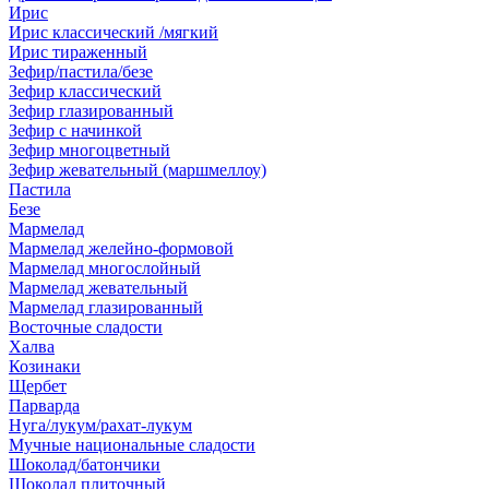
Ирис
Ирис классический /мягкий
Ирис тираженный
Зефир/пастила/безе
Зефир классический
Зефир глазированный
Зефир с начинкой
Зефир многоцветный
Зефир жевательный (маршмеллоу)
Пастила
Безе
Мармелад
Мармелад желейно-формовой
Мармелад многослойный
Мармелад жевательный
Мармелад глазированный
Восточные сладости
Халва
Козинаки
Щербет
Парварда
Нуга/лукум/рахат-лукум
Мучные национальные сладости
Шоколад/батончики
Шоколад плиточный