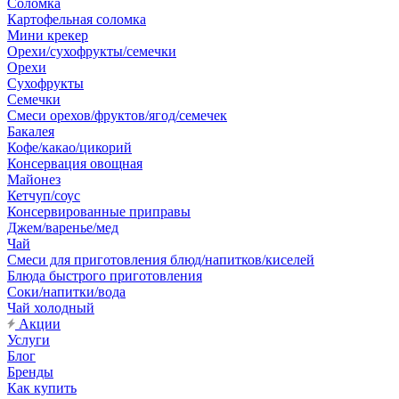
Соломка
Картофельная соломка
Мини крекер
Орехи/сухофрукты/семечки
Орехи
Сухофрукты
Семечки
Смеси орехов/фруктов/ягод/семечек
Бакалея
Кофе/какао/цикорий
Консервация овощная
Майонез
Кетчуп/соус
Консервированные приправы
Джем/варенье/мед
Чай
Смеси для приготовления блюд/напитков/киселей
Блюда быстрого приготовления
Соки/напитки/вода
Чай холодный
Акции
Услуги
Блог
Бренды
Как купить