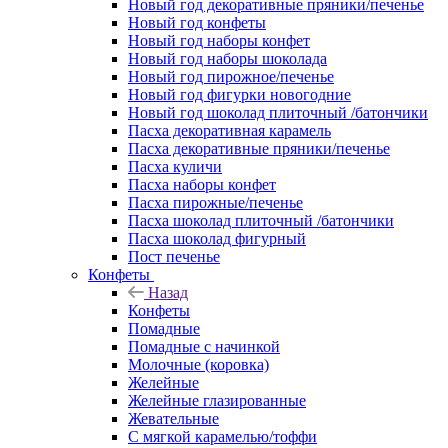
Новый год декоративные пряники/печенье
Новый год конфеты
Новый год наборы конфет
Новый год наборы шоколада
Новый год пирожное/печенье
Новый год фигурки новогодние
Новый год шоколад плиточный /батончики
Пасха декоративная карамель
Пасха декоративные пряники/печенье
Пасха куличи
Пасха наборы конфет
Пасха пирожные/печенье
Пасха шоколад плиточный /батончики
Пасха шоколад фигурный
Пост печенье
Конфеты
Назад
Конфеты
Помадные
Помадные с начинкой
Молочные (коровка)
Желейные
Желейные глазированные
Жевательные
С мягкой карамелью/тоффи