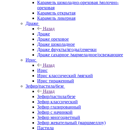
Карамель шоколадно-ореховая /молочно-
ореховая
Карамель открытая
Карамель ликерная
Драже
Назад
Драже
Драже ореховое
Драже шоколадное
Драже фрукты/ягоды/семечки
Драже сахарное /мармеладное/освежающее
Ирис
Назад
Ирис
Ирис классический /мягкий
Ирис тираженный
Зефир/пастила/безе
Назад
Зефир/пастила/безе
Зефир классический
Зефир глазированный
Зефир с начинкой
Зефир многоцветный
Зефир жевательный (маршмеллоу)
Пастила