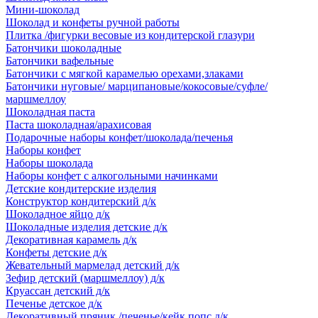
Мини-шоколад
Шоколад и конфеты ручной работы
Плитка /фигурки весовые из кондитерской глазури
Батончики шоколадные
Батончики вафельные
Батончики с мягкой карамелью орехами,злаками
Батончики нуговые/ марципановые/кокосовые/суфле/
маршмеллоу
Шоколадная паста
Паста шоколадная/арахисовая
Подарочные наборы конфет/шоколада/печенья
Наборы конфет
Наборы шоколада
Наборы конфет с алкогольными начинками
Детские кондитерские изделия
Конструктор кондитерский д/к
Шоколадное яйцо д/к
Шоколадные изделия детские д/к
Декоративная карамель д/к
Конфеты детские д/к
Жевательный мармелад детский д/к
Зефир детский (маршмеллоу) д/к
Круассан детский д/к
Печенье детское д/к
Декоративный пряник /печенье/кейк попс д/к