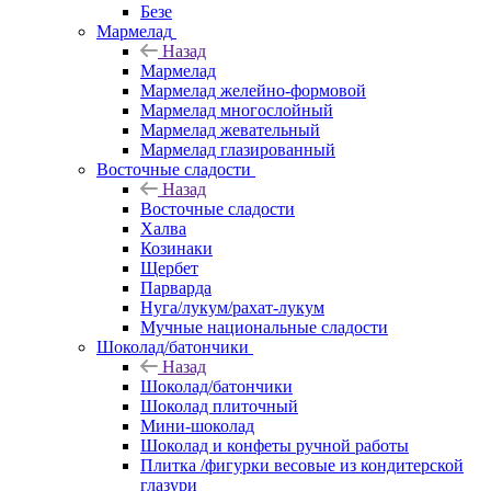
Безе
Мармелад
Назад
Мармелад
Мармелад желейно-формовой
Мармелад многослойный
Мармелад жевательный
Мармелад глазированный
Восточные сладости
Назад
Восточные сладости
Халва
Козинаки
Щербет
Парварда
Нуга/лукум/рахат-лукум
Мучные национальные сладости
Шоколад/батончики
Назад
Шоколад/батончики
Шоколад плиточный
Мини-шоколад
Шоколад и конфеты ручной работы
Плитка /фигурки весовые из кондитерской
глазури