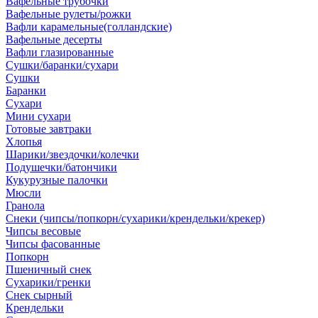
Вафельные трубочки
Вафельные рулеты/рожки
Вафли карамельные(голландские)
Вафельные десерты
Вафли глазированные
Сушки/баранки/сухари
Сушки
Баранки
Сухари
Мини сухари
Готовые завтраки
Хлопья
Шарики/звездочки/колечки
Подушечки/батончики
Кукурузные палочки
Мюсли
Гранола
Снеки (чипсы/попкорн/сухарики/крендельки/крекер)
Чипсы весовые
Чипсы фасованные
Попкорн
Пшеничный снек
Сухарики/гренки
Снек сырный
Крендельки