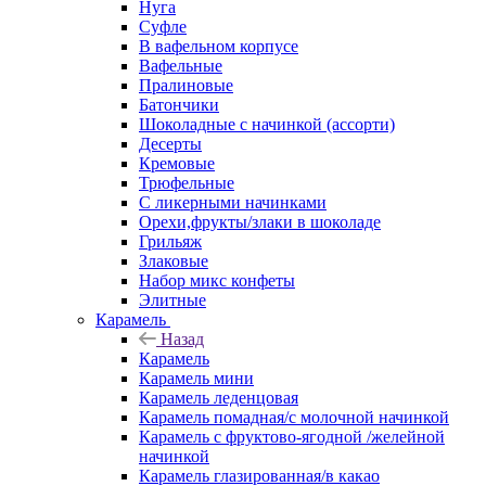
Нуга
Суфле
В вафельном корпусе
Вафельные
Пралиновые
Батончики
Шоколадные с начинкой (ассорти)
Десерты
Кремовые
Трюфельные
С ликерными начинками
Орехи,фрукты/злаки в шоколаде
Грильяж
Злаковые
Набор микс конфеты
Элитные
Карамель
Назад
Карамель
Карамель мини
Карамель леденцовая
Карамель помадная/с молочной начинкой
Карамель с фруктово-ягодной /желейной
начинкой
Карамель глазированная/в какао