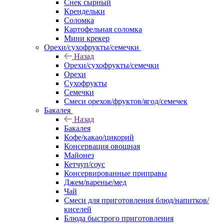
Снек сырный
Крендельки
Соломка
Картофельная соломка
Мини крекер
Орехи/сухофрукты/семечки
Назад
Орехи/сухофрукты/семечки
Орехи
Сухофрукты
Семечки
Смеси орехов/фруктов/ягод/семечек
Бакалея
Назад
Бакалея
Кофе/какао/цикорий
Консервация овощная
Майонез
Кетчуп/соус
Консервированные приправы
Джем/варенье/мед
Чай
Смеси для приготовления блюд/напитков/
киселей
Блюда быстрого приготовления