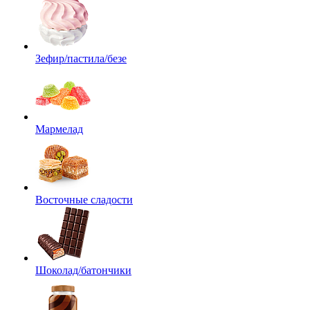
Зефир/пастила/безе
Мармелад
Восточные сладости
Шоколад/батончики