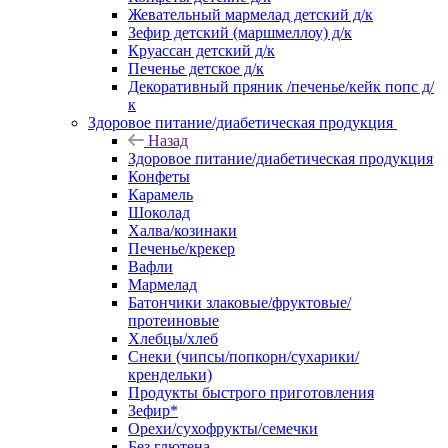
Жевательный мармелад детский д/к
Зефир детский (маршмеллоу) д/к
Круассан детский д/к
Печенье детское д/к
Декоративный пряник /печенье/кейк попс д/
к
Здоровое питание/диабетическая продукция
Назад
Здоровое питание/диабетическая продукция
Конфеты
Карамель
Шоколад
Халва/козинаки
Печенье/крекер
Вафли
Мармелад
Батончики злаковые/фруктовые/
протеиновые
Хлебцы/хлеб
Снеки (чипсы/попкорн/сухарики/
крендельки)
Продукты быстрого приготовления
Зефир*
Орехи/сухофрукты/семечки
Без глютена