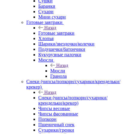
Сушки
Баранки
Сухари
Мини сухари
Готовые завтраки
Назад
Готовые завтраки
Хлопья
Шарики/звездочки/колечки
Подушечки/батончики
Кукурузные палочки
Мюсли
Назад
Мюсли
Гранола
Снеки (чипсы/попкорн/сухарики/крендельки/
крекер)
Назад
Снеки (чипсы/попкорн/сухарики/
крендельки/крекер)
Чипсы весовые
Чипсы фасованные
Попкорн
Пшеничный снек
Сухарики/гренки