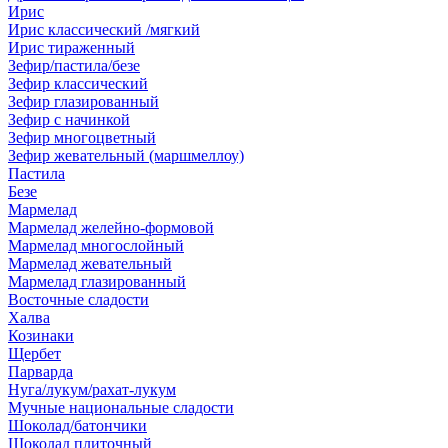
Ирис
Ирис классический /мягкий
Ирис тираженный
Зефир/пастила/безе
Зефир классический
Зефир глазированный
Зефир с начинкой
Зефир многоцветный
Зефир жевательный (маршмеллоу)
Пастила
Безе
Мармелад
Мармелад желейно-формовой
Мармелад многослойный
Мармелад жевательный
Мармелад глазированный
Восточные сладости
Халва
Козинаки
Щербет
Парварда
Нуга/лукум/рахат-лукум
Мучные национальные сладости
Шоколад/батончики
Шоколад плиточный