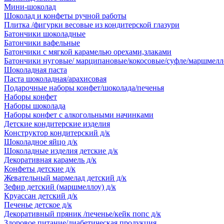
Мини-шоколад
Шоколад и конфеты ручной работы
Плитка /фигурки весовые из кондитерской глазури
Батончики шоколадные
Батончики вафельные
Батончики с мягкой карамелью орехами,злаками
Батончики нуговые/ марципановые/кокосовые/суфле/маршмелл
Шоколадная паста
Паста шоколадная/арахисовая
Подарочные наборы конфет/шоколада/печенья
Наборы конфет
Наборы шоколада
Наборы конфет с алкогольными начинками
Детские кондитерские изделия
Конструктор кондитерский д/к
Шоколадное яйцо д/к
Шоколадные изделия детские д/к
Декоративная карамель д/к
Конфеты детские д/к
Жевательный мармелад детский д/к
Зефир детский (маршмеллоу) д/к
Круассан детский д/к
Печенье детское д/к
Декоративный пряник /печенье/кейк попс д/к
Здоровое питание/диабетическая продукция