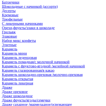
Батончики
Шоколадные с начинкой (ассорти)
Десерты
Кремовые
Трюфельные
С ликерными начинками
Орехи,фрукты/злаки в шоколаде
Грильяж
Злаковые
Набор микс конфеты
Элитные
Карамель
Карамель мини
Карамель леденцовая
Карамель помадная/с молочной начинкой
Карамель с фруктово-ягодной /желейной начинкой
Карамель глазированная/в какао
Карамель шоколадно-ореховая /молочно-ореховая
Карамель открытая
Карамель ликерная
Драже
Драже ореховое
Драже шоколадное
Драже фрукты/ягоды/семечки
Драже сахарное /мармеладное/освежающее