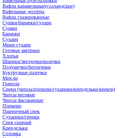
Вафельные рулеты/рожки
Вафли карамельные(голландские)
Вафельные десерты
Вафли глазированные
Сушки/баранки/сухари
Сушки
Баранки
Сухари
Мини сухари
Готовые завтраки
Хлопья
Шарики/звездочки/колечки
Подушечки/батончики
Кукурузные палочки
Мюсли
Гранола
Снеки (чипсы/попкорн/сухарики/крендельки/крекер)
Чипсы весовые
Чипсы фасованные
Попкорн
Пшеничный снек
Сухарики/гренки
Снек сырный
Крендельки
Соломка