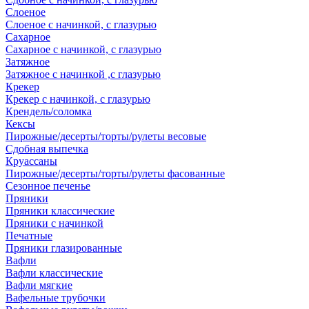
Слоеное
Слоеное с начинкой, с глазурью
Сахарное
Сахарное с начинкой, с глазурью
Затяжное
Затяжное с начинкой ,с глазурью
Крекер
Крекер с начинкой, с глазурью
Крендель/соломка
Кексы
Пирожные/десерты/торты/рулеты весовые
Сдобная выпечка
Круассаны
Пирожные/десерты/торты/рулеты фасованные
Сезонное печенье
Пряники
Пряники классические
Пряники с начинкой
Печатные
Пряники глазированные
Вафли
Вафли классические
Вафли мягкие
Вафельные трубочки