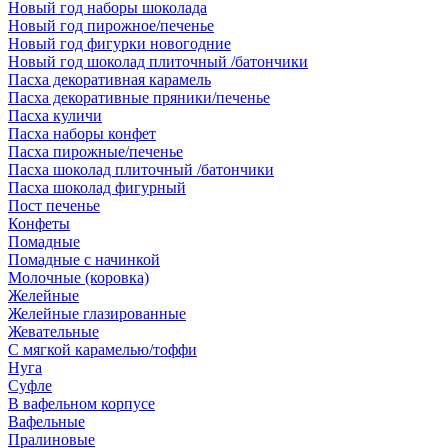
Новый год наборы шоколада
Новый год пирожное/печенье
Новый год фигурки новогодние
Новый год шоколад плиточный /батончики
Пасха декоративная карамель
Пасха декоративные пряники/печенье
Пасха куличи
Пасха наборы конфет
Пасха пирожные/печенье
Пасха шоколад плиточный /батончики
Пасха шоколад фигурный
Пост печенье
Конфеты
Помадные
Помадные с начинкой
Молочные (коровка)
Желейные
Желейные глазированные
Жевательные
С мягкой карамелью/тоффи
Нуга
Суфле
В вафельном корпусе
Вафельные
Пралиновые