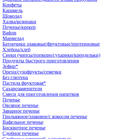
Конфеты
Карамель
Шоколад
Халва/козинаки
Печенье/крекер
Вафли
Мармелад
Батончики злаковые/фруктовые/протеиновые
Хлебцы/хлеб
Снеки (чипсы/попкорн/сухарики/крендельки)
Продукты быстрого приготовления
Зефир*
Орехи/сухофрукты/семечки
Без глютена
Пастила фруктовая*
Сахарозаменители
Смеси для приготовления напитков
Печенье
Овсяное печенье
Заварное печенье
Грильяжное/злаковое/с кокосом печенье
Вафельное печенье
Бисквитное печенье
Сдобное печенье
Сдобное с начинкой, с глазурью