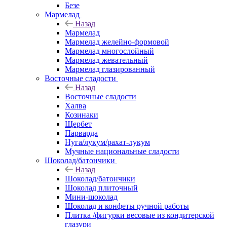
Безе
Мармелад
Назад
Мармелад
Мармелад желейно-формовой
Мармелад многослойный
Мармелад жевательный
Мармелад глазированный
Восточные сладости
Назад
Восточные сладости
Халва
Козинаки
Щербет
Парварда
Нуга/лукум/рахат-лукум
Мучные национальные сладости
Шоколад/батончики
Назад
Шоколад/батончики
Шоколад плиточный
Мини-шоколад
Шоколад и конфеты ручной работы
Плитка /фигурки весовые из кондитерской
глазури