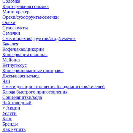
Соломка
Картофельная соломка
Мини крекер
Орехи/сухофрукты/семечки
Орехи
Сухофрукты
Семечки
Смеси орехов/фруктов/ягод/семечек
Бакалея
Кофе/какао/цикорий
Консервация овощная
Майонез
Кетчуп/соус
Консервированные приправы
Джем/варенье/мед
Чай
Смеси для приготовления блюд/напитков/киселей
Блюда быстрого приготовления
Соки/напитки/вода
Чай холодный
Акции
Услуги
Блог
Бренды
Как купить