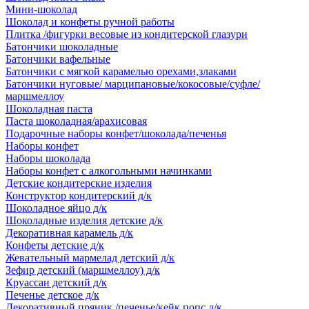
Мини-шоколад
Шоколад и конфеты ручной работы
Плитка /фигурки весовые из кондитерской глазури
Батончики шоколадные
Батончики вафельные
Батончики с мягкой карамелью орехами,злаками
Батончики нуговые/ марципановые/кокосовые/суфле/
маршмеллоу
Шоколадная паста
Паста шоколадная/арахисовая
Подарочные наборы конфет/шоколада/печенья
Наборы конфет
Наборы шоколада
Наборы конфет с алкогольными начинками
Детские кондитерские изделия
Конструктор кондитерский д/к
Шоколадное яйцо д/к
Шоколадные изделия детские д/к
Декоративная карамель д/к
Конфеты детские д/к
Жевательный мармелад детский д/к
Зефир детский (маршмеллоу) д/к
Круассан детский д/к
Печенье детское д/к
Декоративный пряник /печенье/кейк попс д/к