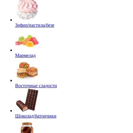
Зефир/пастила/безе
Мармелад
Восточные сладости
Шоколад/батончики