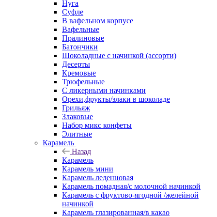
Нуга
Суфле
В вафельном корпусе
Вафельные
Пралиновые
Батончики
Шоколадные с начинкой (ассорти)
Десерты
Кремовые
Трюфельные
С ликерными начинками
Орехи,фрукты/злаки в шоколаде
Грильяж
Злаковые
Набор микс конфеты
Элитные
Карамель
Назад
Карамель
Карамель мини
Карамель леденцовая
Карамель помадная/с молочной начинкой
Карамель с фруктово-ягодной /желейной
начинкой
Карамель глазированная/в какао