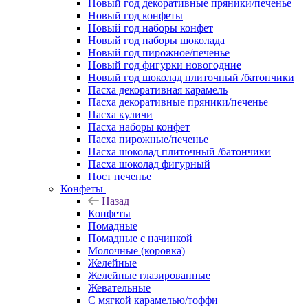
Новый год декоративные пряники/печенье
Новый год конфеты
Новый год наборы конфет
Новый год наборы шоколада
Новый год пирожное/печенье
Новый год фигурки новогодние
Новый год шоколад плиточный /батончики
Пасха декоративная карамель
Пасха декоративные пряники/печенье
Пасха куличи
Пасха наборы конфет
Пасха пирожные/печенье
Пасха шоколад плиточный /батончики
Пасха шоколад фигурный
Пост печенье
Конфеты
Назад
Конфеты
Помадные
Помадные с начинкой
Молочные (коровка)
Желейные
Желейные глазированные
Жевательные
С мягкой карамелью/тоффи