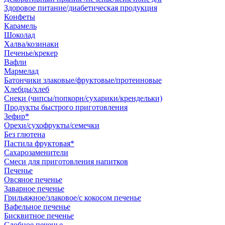
Здоровое питание/диабетическая продукция
Конфеты
Карамель
Шоколад
Халва/козинаки
Печенье/крекер
Вафли
Мармелад
Батончики злаковые/фруктовые/протеиновые
Хлебцы/хлеб
Снеки (чипсы/попкорн/сухарики/крендельки)
Продукты быстрого приготовления
Зефир*
Орехи/сухофрукты/семечки
Без глютена
Пастила фруктовая*
Сахарозаменители
Смеси для приготовления напитков
Печенье
Овсяное печенье
Заварное печенье
Грильяжное/злаковое/с кокосом печенье
Вафельное печенье
Бисквитное печенье
Сдобное печенье