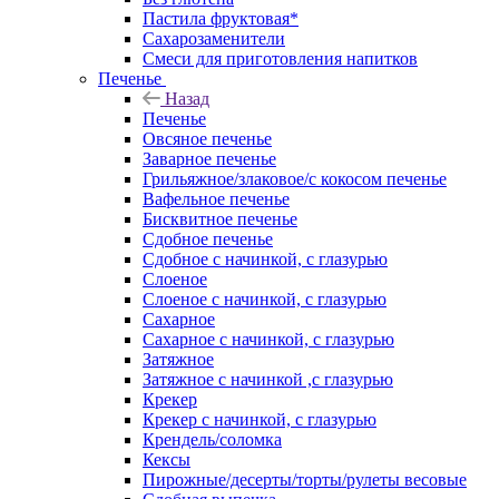
Пастила фруктовая*
Сахарозаменители
Смеси для приготовления напитков
Печенье
Назад
Печенье
Овсяное печенье
Заварное печенье
Грильяжное/злаковое/с кокосом печенье
Вафельное печенье
Бисквитное печенье
Сдобное печенье
Сдобное с начинкой, с глазурью
Слоеное
Слоеное с начинкой, с глазурью
Сахарное
Сахарное с начинкой, с глазурью
Затяжное
Затяжное с начинкой ,с глазурью
Крекер
Крекер с начинкой, с глазурью
Крендель/соломка
Кексы
Пирожные/десерты/торты/рулеты весовые