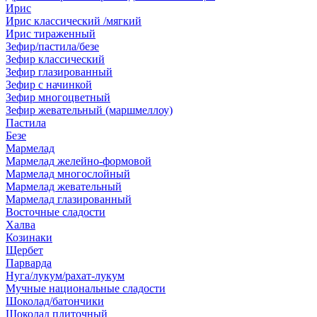
Ирис
Ирис классический /мягкий
Ирис тираженный
Зефир/пастила/безе
Зефир классический
Зефир глазированный
Зефир с начинкой
Зефир многоцветный
Зефир жевательный (маршмеллоу)
Пастила
Безе
Мармелад
Мармелад желейно-формовой
Мармелад многослойный
Мармелад жевательный
Мармелад глазированный
Восточные сладости
Халва
Козинаки
Щербет
Парварда
Нуга/лукум/рахат-лукум
Мучные национальные сладости
Шоколад/батончики
Шоколад плиточный