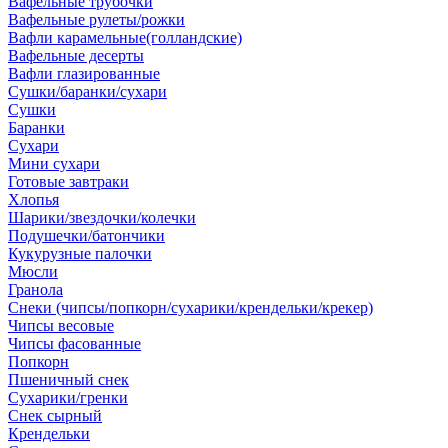
Вафельные трубочки
Вафельные рулеты/рожки
Вафли карамельные(голландские)
Вафельные десерты
Вафли глазированные
Сушки/баранки/сухари
Сушки
Баранки
Сухари
Мини сухари
Готовые завтраки
Хлопья
Шарики/звездочки/колечки
Подушечки/батончики
Кукурузные палочки
Мюсли
Гранола
Снеки (чипсы/попкорн/сухарики/крендельки/крекер)
Чипсы весовые
Чипсы фасованные
Попкорн
Пшеничный снек
Сухарики/гренки
Снек сырный
Крендельки