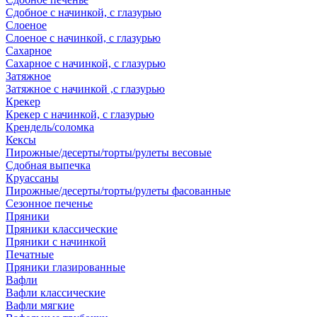
Сдобное с начинкой, с глазурью
Слоеное
Слоеное с начинкой, с глазурью
Сахарное
Сахарное с начинкой, с глазурью
Затяжное
Затяжное с начинкой ,с глазурью
Крекер
Крекер с начинкой, с глазурью
Крендель/соломка
Кексы
Пирожные/десерты/торты/рулеты весовые
Сдобная выпечка
Круассаны
Пирожные/десерты/торты/рулеты фасованные
Сезонное печенье
Пряники
Пряники классические
Пряники с начинкой
Печатные
Пряники глазированные
Вафли
Вафли классические
Вафли мягкие