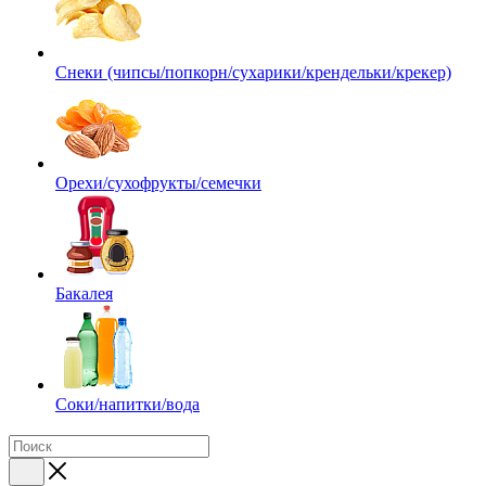
Снеки (чипсы/попкорн/сухарики/крендельки/крекер)
Орехи/сухофрукты/семечки
Бакалея
Соки/напитки/вода