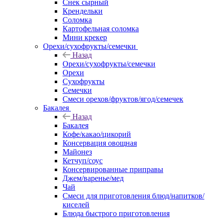
Снек сырный
Крендельки
Соломка
Картофельная соломка
Мини крекер
Орехи/сухофрукты/семечки
Назад
Орехи/сухофрукты/семечки
Орехи
Сухофрукты
Семечки
Смеси орехов/фруктов/ягод/семечек
Бакалея
Назад
Бакалея
Кофе/какао/цикорий
Консервация овощная
Майонез
Кетчуп/соус
Консервированные приправы
Джем/варенье/мед
Чай
Смеси для приготовления блюд/напитков/
киселей
Блюда быстрого приготовления