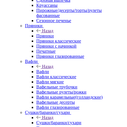
Сдобная выпечка
Круассаны
Пирожные/десерты/торты/рулеты
фасованные
Сезонное печенье
Пряники
Назад
Пряники
Пряники классические
Пряники с начинкой
Печатные
Пряники глазированные
Вафли
Назад
Вафли
Вафли классические
Вафли мягкие
Вафельные трубочки
Вафельные рулеты/рожки
Вафли карамельные(голландские)
Вафельные десерты
Вафли глазированные
Сушки/баранки/сухари
Назад
Сушки/баранки/сухари