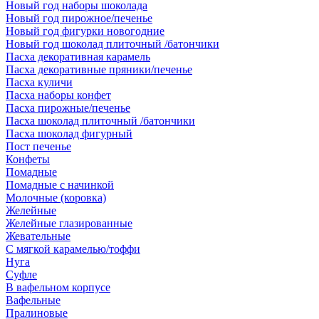
Новый год наборы шоколада
Новый год пирожное/печенье
Новый год фигурки новогодние
Новый год шоколад плиточный /батончики
Пасха декоративная карамель
Пасха декоративные пряники/печенье
Пасха куличи
Пасха наборы конфет
Пасха пирожные/печенье
Пасха шоколад плиточный /батончики
Пасха шоколад фигурный
Пост печенье
Конфеты
Помадные
Помадные с начинкой
Молочные (коровка)
Желейные
Желейные глазированные
Жевательные
С мягкой карамелью/тоффи
Нуга
Суфле
В вафельном корпусе
Вафельные
Пралиновые