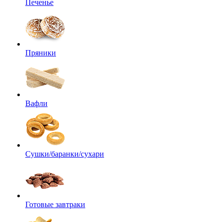
Печенье
Пряники
Вафли
Сушки/баранки/сухари
Готовые завтраки