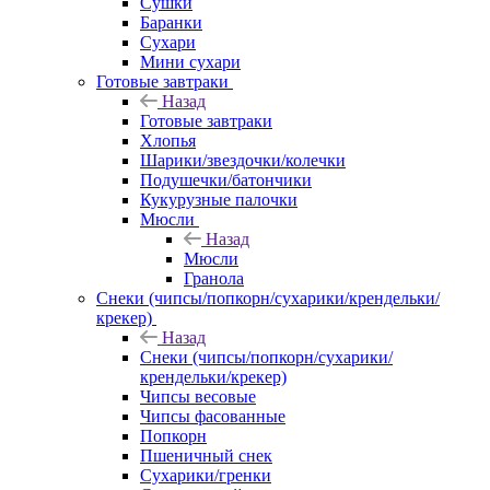
Сушки
Баранки
Сухари
Мини сухари
Готовые завтраки
Назад
Готовые завтраки
Хлопья
Шарики/звездочки/колечки
Подушечки/батончики
Кукурузные палочки
Мюсли
Назад
Мюсли
Гранола
Снеки (чипсы/попкорн/сухарики/крендельки/
крекер)
Назад
Снеки (чипсы/попкорн/сухарики/
крендельки/крекер)
Чипсы весовые
Чипсы фасованные
Попкорн
Пшеничный снек
Сухарики/гренки