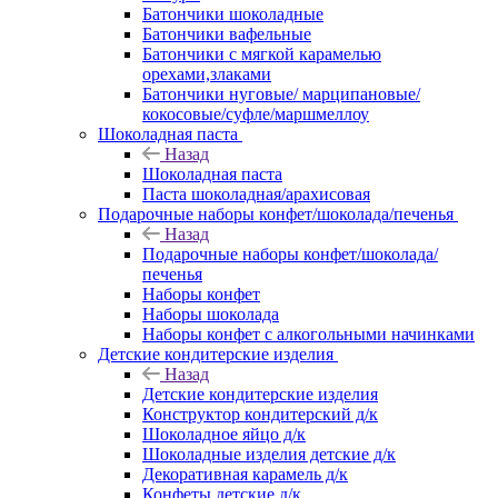
Батончики шоколадные
Батончики вафельные
Батончики с мягкой карамелью
орехами,злаками
Батончики нуговые/ марципановые/
кокосовые/суфле/маршмеллоу
Шоколадная паста
Назад
Шоколадная паста
Паста шоколадная/арахисовая
Подарочные наборы конфет/шоколада/печенья
Назад
Подарочные наборы конфет/шоколада/
печенья
Наборы конфет
Наборы шоколада
Наборы конфет с алкогольными начинками
Детские кондитерские изделия
Назад
Детские кондитерские изделия
Конструктор кондитерский д/к
Шоколадное яйцо д/к
Шоколадные изделия детские д/к
Декоративная карамель д/к
Конфеты детские д/к