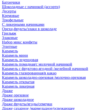
Батончики
Шоколадные с начинкой (ассорти)
Десерты
Кремовые
Трюфельные
С ликерными начинками
Орехи,фрукты/злаки в шоколаде
Грильяж
Злаковые
Набор микс конфеты
Элитные
Карамель
Карамель мини
Карамель леденцовая
Карамель помадная/с молочной начинкой
Карамель с фруктово-ягодной /желейной начинкой
Карамель глазированная/в какао
Карамель шоколадно-ореховая /молочно-ореховая
Карамель открытая
Карамель ликерная
Драже
Драже ореховое
Драже шоколадное
Драже фрукты/ягоды/семечки
Драже сахарное /мармеладное/освежающее