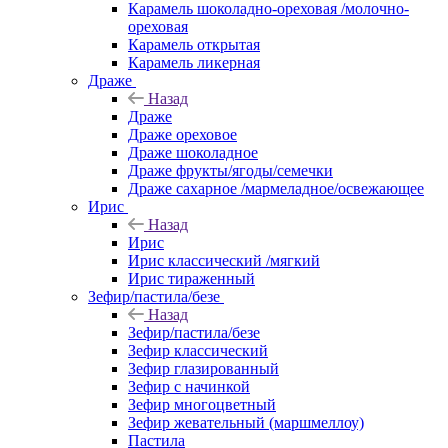
Карамель шоколадно-ореховая /молочно-
ореховая
Карамель открытая
Карамель ликерная
Драже
Назад
Драже
Драже ореховое
Драже шоколадное
Драже фрукты/ягоды/семечки
Драже сахарное /мармеладное/освежающее
Ирис
Назад
Ирис
Ирис классический /мягкий
Ирис тираженный
Зефир/пастила/безе
Назад
Зефир/пастила/безе
Зефир классический
Зефир глазированный
Зефир с начинкой
Зефир многоцветный
Зефир жевательный (маршмеллоу)
Пастила