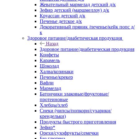
Жевательный мармелад детский д/к
Зефир детский (маршмеллоу) д/к
Круассан детский д/к
Печенье детское д/к
Декоративный пряник /печенье/кейк попс д/
к
Здоровое питание/диабетическая продукция
Назад
Здоровое питание/диабетическая продукция
Конфеты
Карамель
Шоколад
Халва/козинаки
Печенье/крекер
Вафли
Мармелад
Батончики злаковые/фруктовые/
протеиновые
Хлебцы/хлеб
Снеки (чипсы/попкорн/сухарики/
крендельки)
Продукты быстрого приготовления
Зефир*
Орехи/сухофрукты/семечки
Без глютена