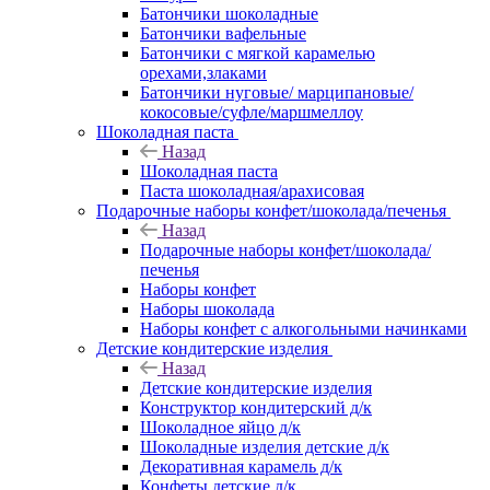
Батончики шоколадные
Батончики вафельные
Батончики с мягкой карамелью
орехами,злаками
Батончики нуговые/ марципановые/
кокосовые/суфле/маршмеллоу
Шоколадная паста
Назад
Шоколадная паста
Паста шоколадная/арахисовая
Подарочные наборы конфет/шоколада/печенья
Назад
Подарочные наборы конфет/шоколада/
печенья
Наборы конфет
Наборы шоколада
Наборы конфет с алкогольными начинками
Детские кондитерские изделия
Назад
Детские кондитерские изделия
Конструктор кондитерский д/к
Шоколадное яйцо д/к
Шоколадные изделия детские д/к
Декоративная карамель д/к
Конфеты детские д/к