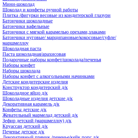
Мини-шоколад
Шоколад и конфеты ручной работы
Плитка /фигурки весовые из кондитерской глазури
Батончики шоколадные
Батончики вафельные
Батончики с мягкой карамелью орехами,злаками
Батончики нуговые/ марципановые/кокосовые/суфле/
маршмеллоу
Шоколадная паста
Паста шоколадная/арахисовая
Подарочные наборы конфет/шоколада/печенья
Наборы конфет
Наборы шоколада
Наборы конфет с алкогольными начинками
Детские кондитерские изделия
Конструктор кондитерский д/к
Шоколадное яйцо д/к
Шоколадные изделия детские д/к
Декоративная карамель д/к
Конфеты детские д/к
Жевательный мармелад детский д/к
Зефир детский (маршмеллоу) д/к
Круассан детский д/к
Печенье детское д/к
Декоративный пряник /печенье/кейк попс д/к