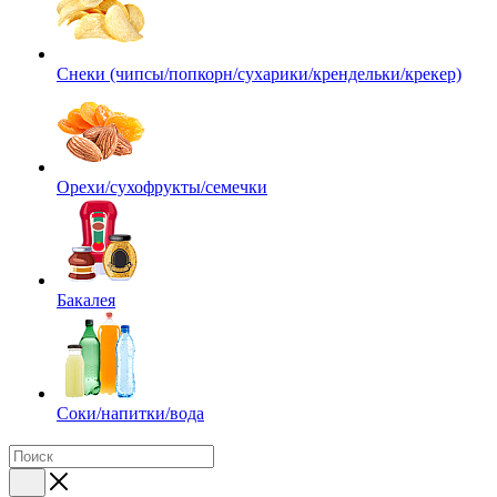
Снеки (чипсы/попкорн/сухарики/крендельки/крекер)
Орехи/сухофрукты/семечки
Бакалея
Соки/напитки/вода