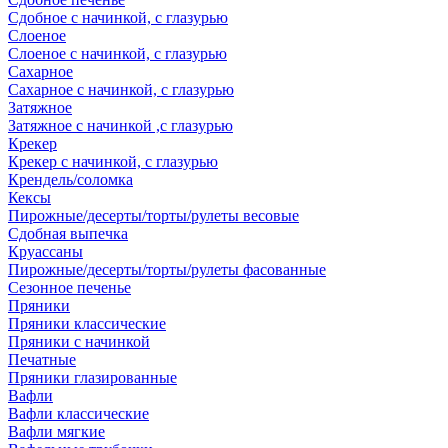
Сдобное с начинкой, с глазурью
Слоеное
Слоеное с начинкой, с глазурью
Сахарное
Сахарное с начинкой, с глазурью
Затяжное
Затяжное с начинкой ,с глазурью
Крекер
Крекер с начинкой, с глазурью
Крендель/соломка
Кексы
Пирожные/десерты/торты/рулеты весовые
Сдобная выпечка
Круассаны
Пирожные/десерты/торты/рулеты фасованные
Сезонное печенье
Пряники
Пряники классические
Пряники с начинкой
Печатные
Пряники глазированные
Вафли
Вафли классические
Вафли мягкие