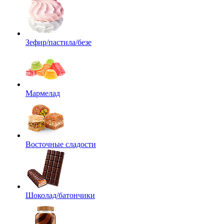
Зефир/пастила/безе
Мармелад
Восточные сладости
Шоколад/батончики