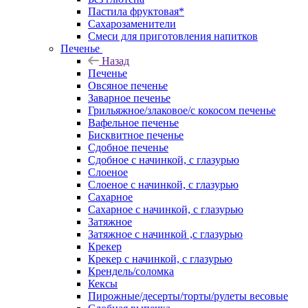
Пастила фруктовая*
Сахарозаменители
Смеси для приготовления напитков
Печенье
Назад
Печенье
Овсяное печенье
Заварное печенье
Грильяжное/злаковое/с кокосом печенье
Вафельное печенье
Бисквитное печенье
Сдобное печенье
Сдобное с начинкой, с глазурью
Слоеное
Слоеное с начинкой, с глазурью
Сахарное
Сахарное с начинкой, с глазурью
Затяжное
Затяжное с начинкой ,с глазурью
Крекер
Крекер с начинкой, с глазурью
Крендель/соломка
Кексы
Пирожные/десерты/торты/рулеты весовые