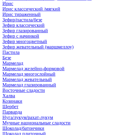
Ирис
Ирис классический /мягкий
Ирис тираженный
Зефир/пастила/безе
Зефир классический
Зефир глазированный
Зефир с начинкой
Зефир многоцветный
Зефир жевательный (маршмеллоу)
Пастила
Безе
Мармелад
Мармелад желейно-формовой
Мармелад многослойный
Мармелад жевательный
Мармелад глазированный
Восточные сладости
Халва
Козинаки
Щербет
Парварда
Нуга/лукум/рахат-лукум
Мучные национальные сладости
Шоколад/батончики
Шоколад плиточный