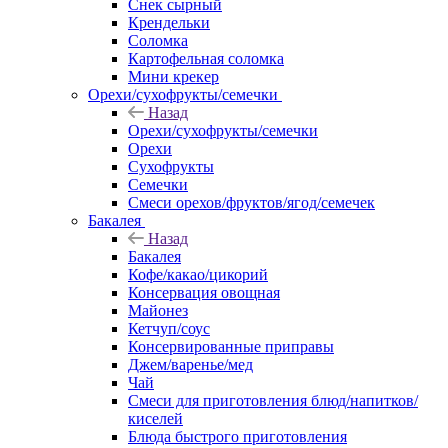
Снек сырный
Крендельки
Соломка
Картофельная соломка
Мини крекер
Орехи/сухофрукты/семечки
Назад
Орехи/сухофрукты/семечки
Орехи
Сухофрукты
Семечки
Смеси орехов/фруктов/ягод/семечек
Бакалея
Назад
Бакалея
Кофе/какао/цикорий
Консервация овощная
Майонез
Кетчуп/соус
Консервированные приправы
Джем/варенье/мед
Чай
Смеси для приготовления блюд/напитков/
киселей
Блюда быстрого приготовления