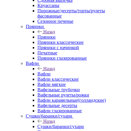
Сдобная выпечка
Круассаны
Пирожные/десерты/торты/рулеты
фасованные
Сезонное печенье
Пряники
Назад
Пряники
Пряники классические
Пряники с начинкой
Печатные
Пряники глазированные
Вафли
Назад
Вафли
Вафли классические
Вафли мягкие
Вафельные трубочки
Вафельные рулеты/рожки
Вафли карамельные(голландские)
Вафельные десерты
Вафли глазированные
Сушки/баранки/сухари
Назад
Сушки/баранки/сухари