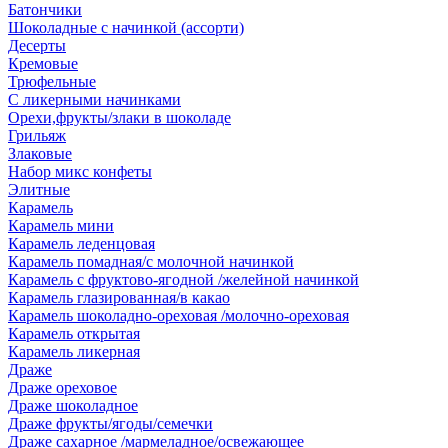
Батончики
Шоколадные с начинкой (ассорти)
Десерты
Кремовые
Трюфельные
С ликерными начинками
Орехи,фрукты/злаки в шоколаде
Грильяж
Злаковые
Набор микс конфеты
Элитные
Карамель
Карамель мини
Карамель леденцовая
Карамель помадная/с молочной начинкой
Карамель с фруктово-ягодной /желейной начинкой
Карамель глазированная/в какао
Карамель шоколадно-ореховая /молочно-ореховая
Карамель открытая
Карамель ликерная
Драже
Драже ореховое
Драже шоколадное
Драже фрукты/ягоды/семечки
Драже сахарное /мармеладное/освежающее