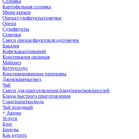
Соломка
Картофельная соломка
Мини крекер
Орехи/сухофрукты/семечки
Орехи
Сухофрукты
Семечки
Смеси орехов/фруктов/ягод/семечек
Бакалея
Кофе/какао/цикорий
Консервация овощная
Майонез
Кетчуп/соус
Консервированные приправы
Джем/варенье/мед
Чай
Смеси для приготовления блюд/напитков/киселей
Блюда быстрого приготовления
Соки/напитки/вода
Чай холодный
Акции
Услуги
Блог
Бренды
Как купить