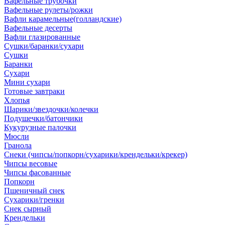
Вафельные трубочки
Вафельные рулеты/рожки
Вафли карамельные(голландские)
Вафельные десерты
Вафли глазированные
Сушки/баранки/сухари
Сушки
Баранки
Сухари
Мини сухари
Готовые завтраки
Хлопья
Шарики/звездочки/колечки
Подушечки/батончики
Кукурузные палочки
Мюсли
Гранола
Снеки (чипсы/попкорн/сухарики/крендельки/крекер)
Чипсы весовые
Чипсы фасованные
Попкорн
Пшеничный снек
Сухарики/гренки
Снек сырный
Крендельки