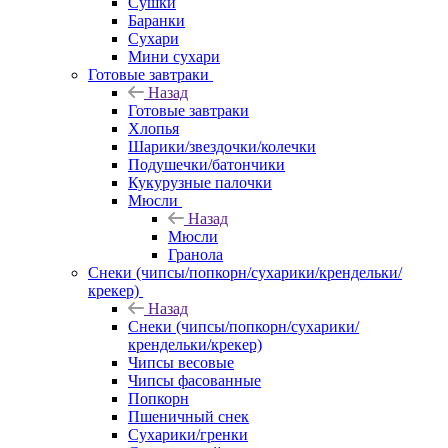
Сушки
Баранки
Сухари
Мини сухари
Готовые завтраки
Назад
Готовые завтраки
Хлопья
Шарики/звездочки/колечки
Подушечки/батончики
Кукурузные палочки
Мюсли
Назад
Мюсли
Гранола
Снеки (чипсы/попкорн/сухарики/крендельки/
крекер)
Назад
Снеки (чипсы/попкорн/сухарики/
крендельки/крекер)
Чипсы весовые
Чипсы фасованные
Попкорн
Пшеничный снек
Сухарики/гренки