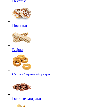
Печенье
Пряники
Вафли
Сушки/баранки/сухари
Готовые завтраки