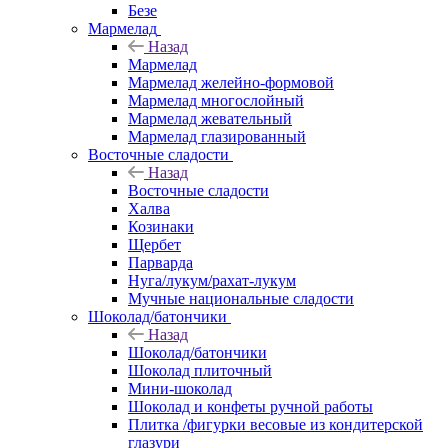
Безе
Мармелад
Назад
Мармелад
Мармелад желейно-формовой
Мармелад многослойный
Мармелад жевательный
Мармелад глазированный
Восточные сладости
Назад
Восточные сладости
Халва
Козинаки
Щербет
Парварда
Нуга/лукум/рахат-лукум
Мучные национальные сладости
Шоколад/батончики
Назад
Шоколад/батончики
Шоколад плиточный
Мини-шоколад
Шоколад и конфеты ручной работы
Плитка /фигурки весовые из кондитерской
глазури