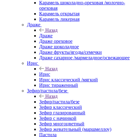
Карамель шоколадно-ореховая /молочно-
ореховая
Карамель открытая
Карамель ликерная
Драже
Назад
Драже
Драже ореховое
Драже шоколадное
Драже фрукты/ягоды/семечки
Драже сахарное /мармеладное/освежающее
Ирис
Назад
Ирис
Ирис классический /мягкий
Ирис тираженный
Зефир/пастила/безе
Назад
Зефир/пастила/безе
Зефир классический
Зефир глазированный
Зефир с начинкой
Зефир многоцветный
Зефир жевательный (маршмеллоу)
Пастила