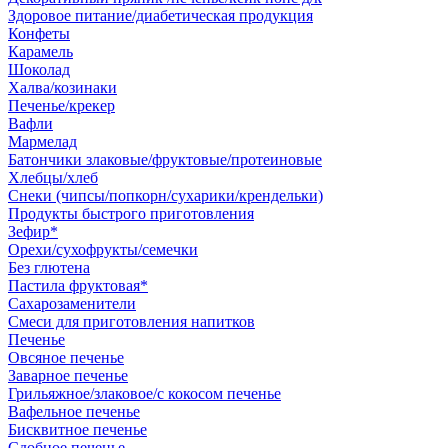
Здоровое питание/диабетическая продукция
Конфеты
Карамель
Шоколад
Халва/козинаки
Печенье/крекер
Вафли
Мармелад
Батончики злаковые/фруктовые/протеиновые
Хлебцы/хлеб
Снеки (чипсы/попкорн/сухарики/крендельки)
Продукты быстрого приготовления
Зефир*
Орехи/сухофрукты/семечки
Без глютена
Пастила фруктовая*
Сахарозаменители
Смеси для приготовления напитков
Печенье
Овсяное печенье
Заварное печенье
Грильяжное/злаковое/с кокосом печенье
Вафельное печенье
Бисквитное печенье
Сдобное печенье