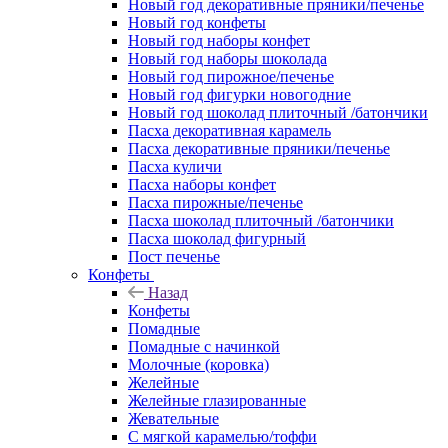
Новый год декоративные пряники/печенье
Новый год конфеты
Новый год наборы конфет
Новый год наборы шоколада
Новый год пирожное/печенье
Новый год фигурки новогодние
Новый год шоколад плиточный /батончики
Пасха декоративная карамель
Пасха декоративные пряники/печенье
Пасха куличи
Пасха наборы конфет
Пасха пирожные/печенье
Пасха шоколад плиточный /батончики
Пасха шоколад фигурный
Пост печенье
Конфеты
Назад
Конфеты
Помадные
Помадные с начинкой
Молочные (коровка)
Желейные
Желейные глазированные
Жевательные
С мягкой карамелью/тоффи