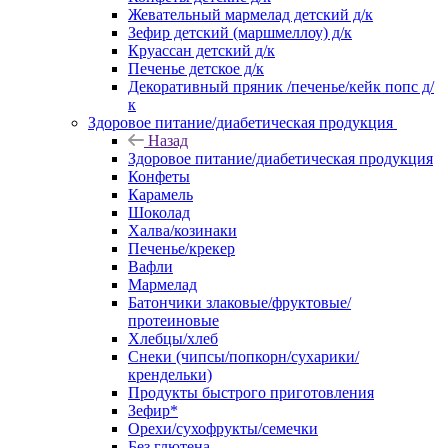
Жевательный мармелад детский д/к
Зефир детский (маршмеллоу) д/к
Круассан детский д/к
Печенье детское д/к
Декоративный пряник /печенье/кейк попс д/
к
Здоровое питание/диабетическая продукция
Назад
Здоровое питание/диабетическая продукция
Конфеты
Карамель
Шоколад
Халва/козинаки
Печенье/крекер
Вафли
Мармелад
Батончики злаковые/фруктовые/
протеиновые
Хлебцы/хлеб
Снеки (чипсы/попкорн/сухарики/
крендельки)
Продукты быстрого приготовления
Зефир*
Орехи/сухофрукты/семечки
Без глютена