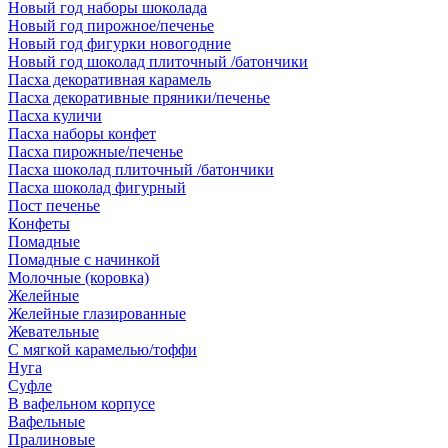
Новый год наборы шоколада
Новый год пирожное/печенье
Новый год фигурки новогодние
Новый год шоколад плиточный /батончики
Пасха декоративная карамель
Пасха декоративные пряники/печенье
Пасха куличи
Пасха наборы конфет
Пасха пирожные/печенье
Пасха шоколад плиточный /батончики
Пасха шоколад фигурный
Пост печенье
Конфеты
Помадные
Помадные с начинкой
Молочные (коровка)
Желейные
Желейные глазированные
Жевательные
С мягкой карамелью/тоффи
Нуга
Суфле
В вафельном корпусе
Вафельные
Пралиновые