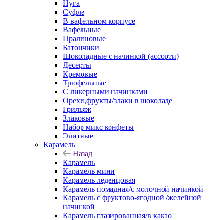
Нуга
Суфле
В вафельном корпусе
Вафельные
Пралиновые
Батончики
Шоколадные с начинкой (ассорти)
Десерты
Кремовые
Трюфельные
С ликерными начинками
Орехи,фрукты/злаки в шоколаде
Грильяж
Злаковые
Набор микс конфеты
Элитные
Карамель
Назад
Карамель
Карамель мини
Карамель леденцовая
Карамель помадная/с молочной начинкой
Карамель с фруктово-ягодной /желейной
начинкой
Карамель глазированная/в какао