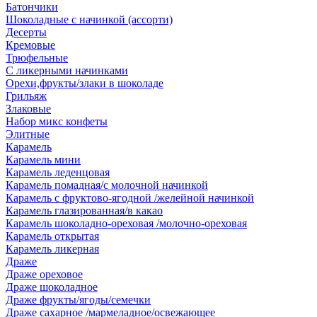
Батончики
Шоколадные с начинкой (ассорти)
Десерты
Кремовые
Трюфельные
С ликерными начинками
Орехи,фрукты/злаки в шоколаде
Грильяж
Злаковые
Набор микс конфеты
Элитные
Карамель
Карамель мини
Карамель леденцовая
Карамель помадная/с молочной начинкой
Карамель с фруктово-ягодной /желейной начинкой
Карамель глазированная/в какао
Карамель шоколадно-ореховая /молочно-ореховая
Карамель открытая
Карамель ликерная
Драже
Драже ореховое
Драже шоколадное
Драже фрукты/ягоды/семечки
Драже сахарное /мармеладное/освежающее