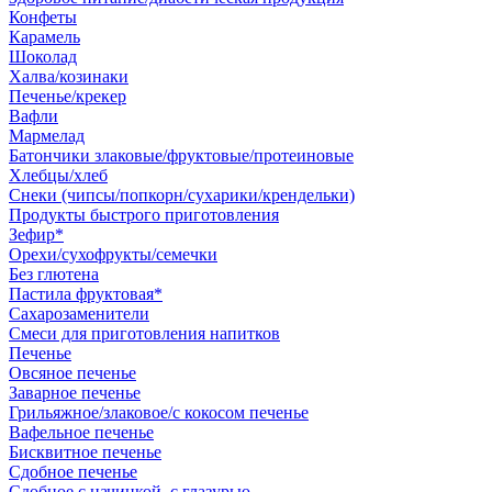
Конфеты
Карамель
Шоколад
Халва/козинаки
Печенье/крекер
Вафли
Мармелад
Батончики злаковые/фруктовые/протеиновые
Хлебцы/хлеб
Снеки (чипсы/попкорн/сухарики/крендельки)
Продукты быстрого приготовления
Зефир*
Орехи/сухофрукты/семечки
Без глютена
Пастила фруктовая*
Сахарозаменители
Смеси для приготовления напитков
Печенье
Овсяное печенье
Заварное печенье
Грильяжное/злаковое/с кокосом печенье
Вафельное печенье
Бисквитное печенье
Сдобное печенье
Сдобное с начинкой, с глазурью