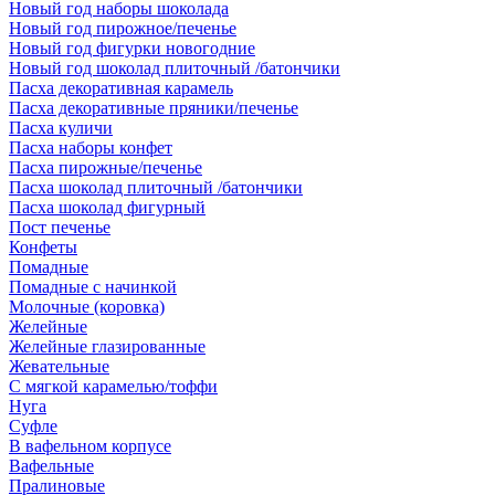
Новый год наборы шоколада
Новый год пирожное/печенье
Новый год фигурки новогодние
Новый год шоколад плиточный /батончики
Пасха декоративная карамель
Пасха декоративные пряники/печенье
Пасха куличи
Пасха наборы конфет
Пасха пирожные/печенье
Пасха шоколад плиточный /батончики
Пасха шоколад фигурный
Пост печенье
Конфеты
Помадные
Помадные с начинкой
Молочные (коровка)
Желейные
Желейные глазированные
Жевательные
С мягкой карамелью/тоффи
Нуга
Суфле
В вафельном корпусе
Вафельные
Пралиновые