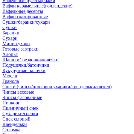
Вафельные рулеты/рожки
Вафли карамельные(голландские)
Вафельные десерты
Вафли глазированные
Сушки/баранки/сухари
Сушки
Баранки
Сухари
Мини сухари
Готовые завтраки
Хлопья
Шарики/звездочки/колечки
Подушечки/батончики
Кукурузные палочки
Мюсли
Гранола
Снеки (чипсы/попкорн/сухарики/крендельки/крекер)
Чипсы весовые
Чипсы фасованные
Попкорн
Пшеничный снек
Сухарики/гренки
Снек сырный
Крендельки
Соломка