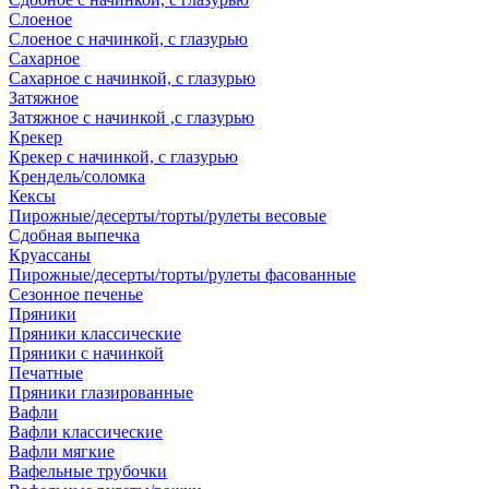
Слоеное
Слоеное с начинкой, с глазурью
Сахарное
Сахарное с начинкой, с глазурью
Затяжное
Затяжное с начинкой ,с глазурью
Крекер
Крекер с начинкой, с глазурью
Крендель/соломка
Кексы
Пирожные/десерты/торты/рулеты весовые
Сдобная выпечка
Круассаны
Пирожные/десерты/торты/рулеты фасованные
Сезонное печенье
Пряники
Пряники классические
Пряники с начинкой
Печатные
Пряники глазированные
Вафли
Вафли классические
Вафли мягкие
Вафельные трубочки