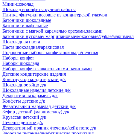
Мини-шоколад
Шоколад и конфеты ручной работы
Плитка /фигурки весовые из кондитерской глазури
Батончики шоколадные
Батончики вафельные
Батончики с мягкой карамелью орехами,злаками
Батончики нуговые/ марципановые/кокосовые/суфле/маршмелл
Шоколадная паста
Паста шоколадная/арахисовая
Подарочные наборы конфет/шоколада/печенья
Наборы конфет
Наборы шоколада
Наборы конфет с алкогольными начинками
Детские кондитерские изделия
Конструктор кондитерский д/к
Шоколадное яйцо д/к
Шоколадные изделия детские д/к
Декоративная карамель д/к
Конфеты детские д/к
Жевательный мармелад детский д/к
Зефир детский (маршмеллоу) д/к
Круассан детский д/к
Печенье детское д/к
Декоративный пряник /печенье/кейк попс д/к
Здоровое питание/диабетическая продукция