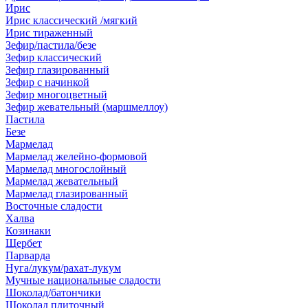
Ирис
Ирис классический /мягкий
Ирис тираженный
Зефир/пастила/безе
Зефир классический
Зефир глазированный
Зефир с начинкой
Зефир многоцветный
Зефир жевательный (маршмеллоу)
Пастила
Безе
Мармелад
Мармелад желейно-формовой
Мармелад многослойный
Мармелад жевательный
Мармелад глазированный
Восточные сладости
Халва
Козинаки
Щербет
Парварда
Нуга/лукум/рахат-лукум
Мучные национальные сладости
Шоколад/батончики
Шоколад плиточный