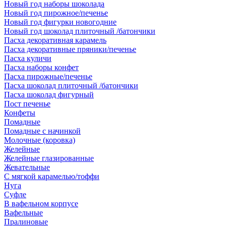
Новый год наборы шоколада
Новый год пирожное/печенье
Новый год фигурки новогодние
Новый год шоколад плиточный /батончики
Пасха декоративная карамель
Пасха декоративные пряники/печенье
Пасха куличи
Пасха наборы конфет
Пасха пирожные/печенье
Пасха шоколад плиточный /батончики
Пасха шоколад фигурный
Пост печенье
Конфеты
Помадные
Помадные с начинкой
Молочные (коровка)
Желейные
Желейные глазированные
Жевательные
С мягкой карамелью/тоффи
Нуга
Суфле
В вафельном корпусе
Вафельные
Пралиновые