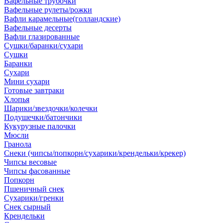
Вафельные трубочки
Вафельные рулеты/рожки
Вафли карамельные(голландские)
Вафельные десерты
Вафли глазированные
Сушки/баранки/сухари
Сушки
Баранки
Сухари
Мини сухари
Готовые завтраки
Хлопья
Шарики/звездочки/колечки
Подушечки/батончики
Кукурузные палочки
Мюсли
Гранола
Снеки (чипсы/попкорн/сухарики/крендельки/крекер)
Чипсы весовые
Чипсы фасованные
Попкорн
Пшеничный снек
Сухарики/гренки
Снек сырный
Крендельки