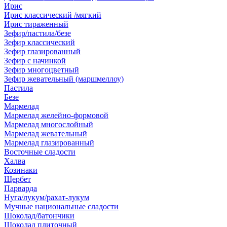
Ирис
Ирис классический /мягкий
Ирис тираженный
Зефир/пастила/безе
Зефир классический
Зефир глазированный
Зефир с начинкой
Зефир многоцветный
Зефир жевательный (маршмеллоу)
Пастила
Безе
Мармелад
Мармелад желейно-формовой
Мармелад многослойный
Мармелад жевательный
Мармелад глазированный
Восточные сладости
Халва
Козинаки
Щербет
Парварда
Нуга/лукум/рахат-лукум
Мучные национальные сладости
Шоколад/батончики
Шоколад плиточный