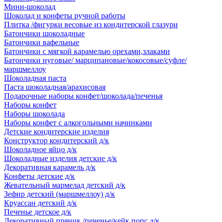
Мини-шоколад
Шоколад и конфеты ручной работы
Плитка /фигурки весовые из кондитерской глазури
Батончики шоколадные
Батончики вафельные
Батончики с мягкой карамелью орехами,злаками
Батончики нуговые/ марципановые/кокосовые/суфле/
маршмеллоу
Шоколадная паста
Паста шоколадная/арахисовая
Подарочные наборы конфет/шоколада/печенья
Наборы конфет
Наборы шоколада
Наборы конфет с алкогольными начинками
Детские кондитерские изделия
Конструктор кондитерский д/к
Шоколадное яйцо д/к
Шоколадные изделия детские д/к
Декоративная карамель д/к
Конфеты детские д/к
Жевательный мармелад детский д/к
Зефир детский (маршмеллоу) д/к
Круассан детский д/к
Печенье детское д/к
Декоративный пряник /печенье/кейк попс д/к