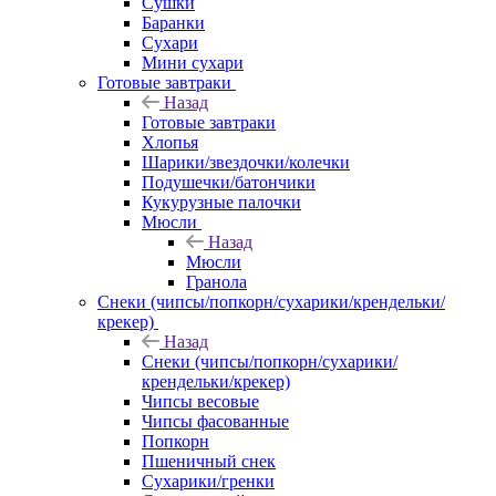
Сушки
Баранки
Сухари
Мини сухари
Готовые завтраки
Назад
Готовые завтраки
Хлопья
Шарики/звездочки/колечки
Подушечки/батончики
Кукурузные палочки
Мюсли
Назад
Мюсли
Гранола
Снеки (чипсы/попкорн/сухарики/крендельки/
крекер)
Назад
Снеки (чипсы/попкорн/сухарики/
крендельки/крекер)
Чипсы весовые
Чипсы фасованные
Попкорн
Пшеничный снек
Сухарики/гренки