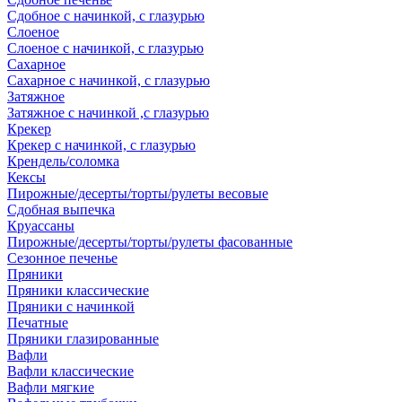
Сдобное с начинкой, с глазурью
Слоеное
Слоеное с начинкой, с глазурью
Сахарное
Сахарное с начинкой, с глазурью
Затяжное
Затяжное с начинкой ,с глазурью
Крекер
Крекер с начинкой, с глазурью
Крендель/соломка
Кексы
Пирожные/десерты/торты/рулеты весовые
Сдобная выпечка
Круассаны
Пирожные/десерты/торты/рулеты фасованные
Сезонное печенье
Пряники
Пряники классические
Пряники с начинкой
Печатные
Пряники глазированные
Вафли
Вафли классические
Вафли мягкие