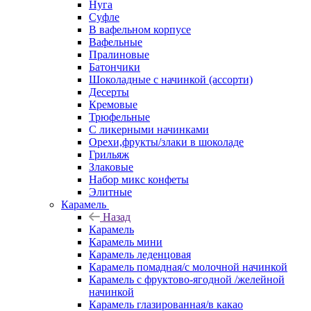
Нуга
Суфле
В вафельном корпусе
Вафельные
Пралиновые
Батончики
Шоколадные с начинкой (ассорти)
Десерты
Кремовые
Трюфельные
С ликерными начинками
Орехи,фрукты/злаки в шоколаде
Грильяж
Злаковые
Набор микс конфеты
Элитные
Карамель
Назад
Карамель
Карамель мини
Карамель леденцовая
Карамель помадная/с молочной начинкой
Карамель с фруктово-ягодной /желейной
начинкой
Карамель глазированная/в какао