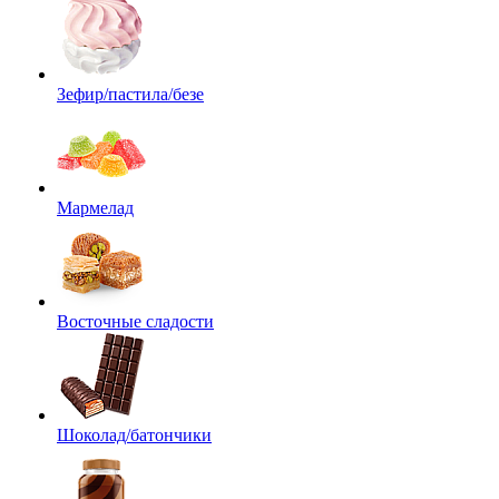
Зефир/пастила/безе
Мармелад
Восточные сладости
Шоколад/батончики