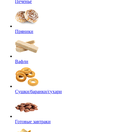
Печенье
Пряники
Вафли
Сушки/баранки/сухари
Готовые завтраки