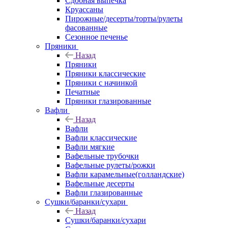
Сдобная выпечка
Круассаны
Пирожные/десерты/торты/рулеты
фасованные
Сезонное печенье
Пряники
Назад
Пряники
Пряники классические
Пряники с начинкой
Печатные
Пряники глазированные
Вафли
Назад
Вафли
Вафли классические
Вафли мягкие
Вафельные трубочки
Вафельные рулеты/рожки
Вафли карамельные(голландские)
Вафельные десерты
Вафли глазированные
Сушки/баранки/сухари
Назад
Сушки/баранки/сухари