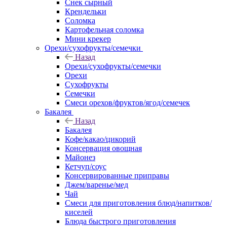
Снек сырный
Крендельки
Соломка
Картофельная соломка
Мини крекер
Орехи/сухофрукты/семечки
Назад
Орехи/сухофрукты/семечки
Орехи
Сухофрукты
Семечки
Смеси орехов/фруктов/ягод/семечек
Бакалея
Назад
Бакалея
Кофе/какао/цикорий
Консервация овощная
Майонез
Кетчуп/соус
Консервированные приправы
Джем/варенье/мед
Чай
Смеси для приготовления блюд/напитков/
киселей
Блюда быстрого приготовления