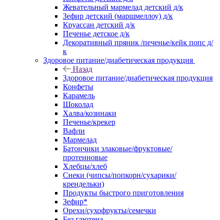
Жевательный мармелад детский д/к
Зефир детский (маршмеллоу) д/к
Круассан детский д/к
Печенье детское д/к
Декоративный пряник /печенье/кейк попс д/
к
Здоровое питание/диабетическая продукция
Назад
Здоровое питание/диабетическая продукция
Конфеты
Карамель
Шоколад
Халва/козинаки
Печенье/крекер
Вафли
Мармелад
Батончики злаковые/фруктовые/
протеиновые
Хлебцы/хлеб
Снеки (чипсы/попкорн/сухарики/
крендельки)
Продукты быстрого приготовления
Зефир*
Орехи/сухофрукты/семечки
Без глютена