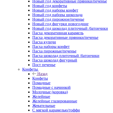
Новый год декоративные пряники/печенье
Новый год конфеты
Новый год наборы конфет
Новый год наборы шоколада
Новый год пирожное/печенье
Новый год фигурки новогодние
Новый год шоколад плиточный /батончики
Пасха декоративная карамель
Пасха декоративные пряники/печенье
Пасха куличи
Пасха наборы конфет
Пасха пирожные/печенье
Пасха шоколад плиточный /батончики
Пасха шоколад фигурный
Пост печенье
Конфеты
Назад
Конфеты
Помадные
Помадные с начинкой
Молочные (коровка)
Желейные
Желейные глазированные
Жевательные
С мягкой карамелью/тоффи