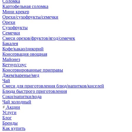
Соломка
Картофельная соломка
Мини крекер
Орехи/сухофрукты/семечки
Орехи
Сухофрукты
Семечки
Смеси орехов/фруктов/ягод/семечек
Бакалея
Кофе/какао/цикорий
Консервация овощная
Майонез
Кетчуп/соус
Консервированные приправы
Джем/варенье/мед
Чай
Смеси для приготовления блюд/напитков/киселей
Блюда быстрого приготовления
Соки/напитки/вода
Чай холодный
Акции
Услуги
Блог
Бренды
Как купить