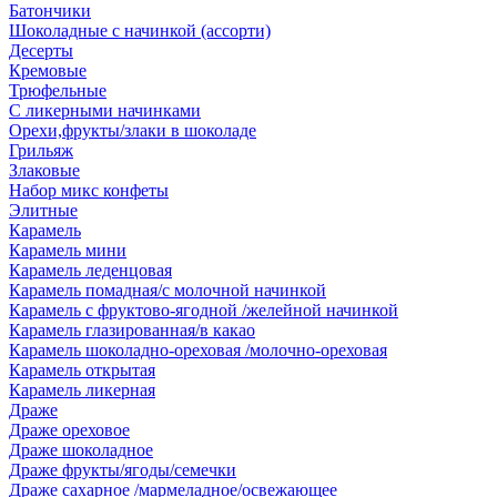
Батончики
Шоколадные с начинкой (ассорти)
Десерты
Кремовые
Трюфельные
С ликерными начинками
Орехи,фрукты/злаки в шоколаде
Грильяж
Злаковые
Набор микс конфеты
Элитные
Карамель
Карамель мини
Карамель леденцовая
Карамель помадная/с молочной начинкой
Карамель с фруктово-ягодной /желейной начинкой
Карамель глазированная/в какао
Карамель шоколадно-ореховая /молочно-ореховая
Карамель открытая
Карамель ликерная
Драже
Драже ореховое
Драже шоколадное
Драже фрукты/ягоды/семечки
Драже сахарное /мармеладное/освежающее