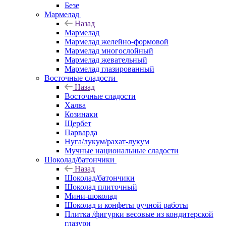
Безе
Мармелад
Назад
Мармелад
Мармелад желейно-формовой
Мармелад многослойный
Мармелад жевательный
Мармелад глазированный
Восточные сладости
Назад
Восточные сладости
Халва
Козинаки
Щербет
Парварда
Нуга/лукум/рахат-лукум
Мучные национальные сладости
Шоколад/батончики
Назад
Шоколад/батончики
Шоколад плиточный
Мини-шоколад
Шоколад и конфеты ручной работы
Плитка /фигурки весовые из кондитерской
глазури