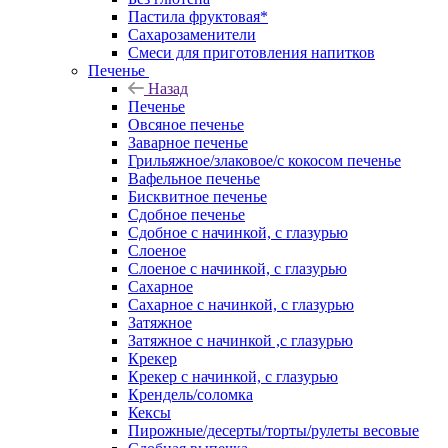
Пастила фруктовая*
Сахарозаменители
Смеси для приготовления напитков
Печенье
Назад
Печенье
Овсяное печенье
Заварное печенье
Грильяжное/злаковое/с кокосом печенье
Вафельное печенье
Бисквитное печенье
Сдобное печенье
Сдобное с начинкой, с глазурью
Слоеное
Слоеное с начинкой, с глазурью
Сахарное
Сахарное с начинкой, с глазурью
Затяжное
Затяжное с начинкой ,с глазурью
Крекер
Крекер с начинкой, с глазурью
Крендель/соломка
Кексы
Пирожные/десерты/торты/рулеты весовые