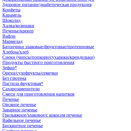
Здоровое питание/диабетическая продукция
Конфеты
Карамель
Шоколад
Халва/козинаки
Печенье/крекер
Вафли
Мармелад
Батончики злаковые/фруктовые/протеиновые
Хлебцы/хлеб
Снеки (чипсы/попкорн/сухарики/крендельки)
Продукты быстрого приготовления
Зефир*
Орехи/сухофрукты/семечки
Без глютена
Пастила фруктовая*
Сахарозаменители
Смеси для приготовления напитков
Печенье
Овсяное печенье
Заварное печенье
Грильяжное/злаковое/с кокосом печенье
Вафельное печенье
Бисквитное печенье
Сдобное печенье