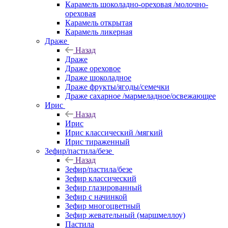
Карамель шоколадно-ореховая /молочно-
ореховая
Карамель открытая
Карамель ликерная
Драже
Назад
Драже
Драже ореховое
Драже шоколадное
Драже фрукты/ягоды/семечки
Драже сахарное /мармеладное/освежающее
Ирис
Назад
Ирис
Ирис классический /мягкий
Ирис тираженный
Зефир/пастила/безе
Назад
Зефир/пастила/безе
Зефир классический
Зефир глазированный
Зефир с начинкой
Зефир многоцветный
Зефир жевательный (маршмеллоу)
Пастила