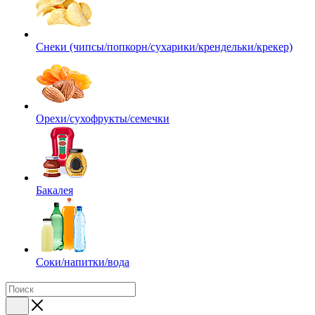
Снеки (чипсы/попкорн/сухарики/крендельки/крекер)
Орехи/сухофрукты/семечки
Бакалея
Соки/напитки/вода