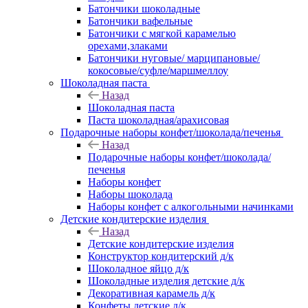
Батончики шоколадные
Батончики вафельные
Батончики с мягкой карамелью
орехами,злаками
Батончики нуговые/ марципановые/
кокосовые/суфле/маршмеллоу
Шоколадная паста
Назад
Шоколадная паста
Паста шоколадная/арахисовая
Подарочные наборы конфет/шоколада/печенья
Назад
Подарочные наборы конфет/шоколада/
печенья
Наборы конфет
Наборы шоколада
Наборы конфет с алкогольными начинками
Детские кондитерские изделия
Назад
Детские кондитерские изделия
Конструктор кондитерский д/к
Шоколадное яйцо д/к
Шоколадные изделия детские д/к
Декоративная карамель д/к
Конфеты детские д/к