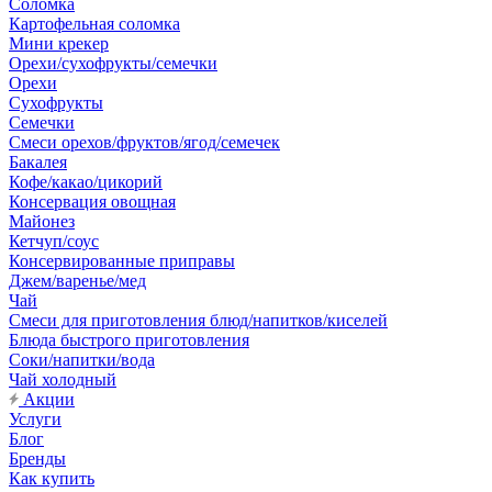
Соломка
Картофельная соломка
Мини крекер
Орехи/сухофрукты/семечки
Орехи
Сухофрукты
Семечки
Смеси орехов/фруктов/ягод/семечек
Бакалея
Кофе/какао/цикорий
Консервация овощная
Майонез
Кетчуп/соус
Консервированные приправы
Джем/варенье/мед
Чай
Смеси для приготовления блюд/напитков/киселей
Блюда быстрого приготовления
Соки/напитки/вода
Чай холодный
Акции
Услуги
Блог
Бренды
Как купить