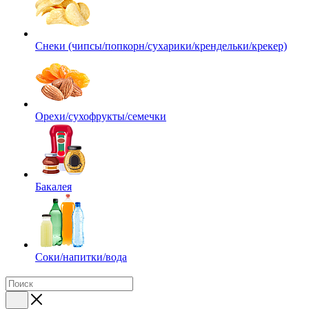
Снеки (чипсы/попкорн/сухарики/крендельки/крекер)
Орехи/сухофрукты/семечки
Бакалея
Соки/напитки/вода