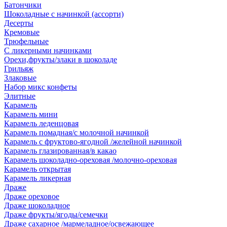
Батончики
Шоколадные с начинкой (ассорти)
Десерты
Кремовые
Трюфельные
С ликерными начинками
Орехи,фрукты/злаки в шоколаде
Грильяж
Злаковые
Набор микс конфеты
Элитные
Карамель
Карамель мини
Карамель леденцовая
Карамель помадная/с молочной начинкой
Карамель с фруктово-ягодной /желейной начинкой
Карамель глазированная/в какао
Карамель шоколадно-ореховая /молочно-ореховая
Карамель открытая
Карамель ликерная
Драже
Драже ореховое
Драже шоколадное
Драже фрукты/ягоды/семечки
Драже сахарное /мармеладное/освежающее