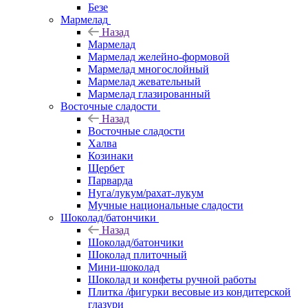
Безе
Мармелад
Назад
Мармелад
Мармелад желейно-формовой
Мармелад многослойный
Мармелад жевательный
Мармелад глазированный
Восточные сладости
Назад
Восточные сладости
Халва
Козинаки
Щербет
Парварда
Нуга/лукум/рахат-лукум
Мучные национальные сладости
Шоколад/батончики
Назад
Шоколад/батончики
Шоколад плиточный
Мини-шоколад
Шоколад и конфеты ручной работы
Плитка /фигурки весовые из кондитерской
глазури