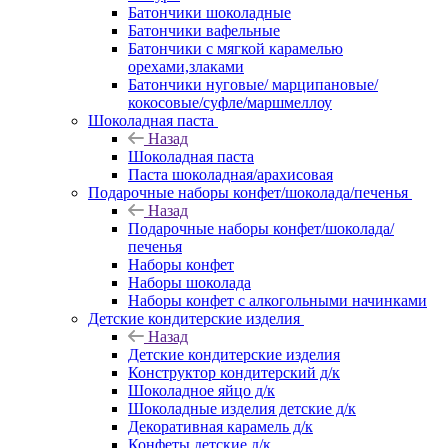
Батончики шоколадные
Батончики вафельные
Батончики с мягкой карамелью
орехами,злаками
Батончики нуговые/ марципановые/
кокосовые/суфле/маршмеллоу
Шоколадная паста
Назад
Шоколадная паста
Паста шоколадная/арахисовая
Подарочные наборы конфет/шоколада/печенья
Назад
Подарочные наборы конфет/шоколада/
печенья
Наборы конфет
Наборы шоколада
Наборы конфет с алкогольными начинками
Детские кондитерские изделия
Назад
Детские кондитерские изделия
Конструктор кондитерский д/к
Шоколадное яйцо д/к
Шоколадные изделия детские д/к
Декоративная карамель д/к
Конфеты детские д/к