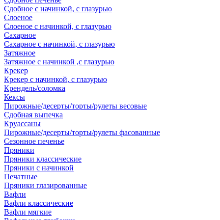
Сдобное с начинкой, с глазурью
Слоеное
Слоеное с начинкой, с глазурью
Сахарное
Сахарное с начинкой, с глазурью
Затяжное
Затяжное с начинкой ,с глазурью
Крекер
Крекер с начинкой, с глазурью
Крендель/соломка
Кексы
Пирожные/десерты/торты/рулеты весовые
Сдобная выпечка
Круассаны
Пирожные/десерты/торты/рулеты фасованные
Сезонное печенье
Пряники
Пряники классические
Пряники с начинкой
Печатные
Пряники глазированные
Вафли
Вафли классические
Вафли мягкие