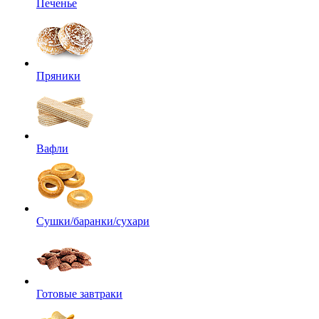
Печенье
Пряники
Вафли
Сушки/баранки/сухари
Готовые завтраки