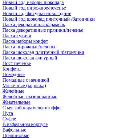
Новый год наборы шоколада
Новый год пирожное/печенье
Новый год фигурки новогодние
Новый год шоколад плиточный /батончики
Пасха декоративная карамель
Пасха декоративные пряники/печенье
Пасха куличи
Пасха наборы конфет
Пасха пирожные/печенье
Пасха шоколад плиточный /батончики
Пасха шоколад фигурный
Пост печенье
Конфеты
Помадные
Помадные с начинкой
Молочные (коровка)
Желейные
Желейные глазированные
Жевательные
С мягкой карамелью/тоффи
Нуга
Суфле
В вафельном корпусе
Вафельные
Пралиновые