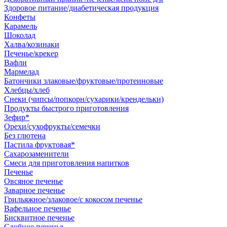
Здоровое питание/диабетическая продукция
Конфеты
Карамель
Шоколад
Халва/козинаки
Печенье/крекер
Вафли
Мармелад
Батончики злаковые/фруктовые/протеиновые
Хлебцы/хлеб
Снеки (чипсы/попкорн/сухарики/крендельки)
Продукты быстрого приготовления
Зефир*
Орехи/сухофрукты/семечки
Без глютена
Пастила фруктовая*
Сахарозаменители
Смеси для приготовления напитков
Печенье
Овсяное печенье
Заварное печенье
Грильяжное/злаковое/с кокосом печенье
Вафельное печенье
Бисквитное печенье
Сдобное печенье