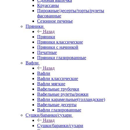
Сдобная выпечка
Круассаны
Пирожные/десерты/торты/рулеты
фасованные
Сезонное печенье
Пряники
Назад
Пряники
Пряники классические
Пряники с начинкой
Печатные
Пряники глазированные
Вафли
Назад
Вафли
Вафли классические
Вафли мягкие
Вафельные трубочки
Вафельные рулеты/рожки
Вафли карамельные(голландские)
Вафельные десерты
Вафли глазированные
Сушки/баранки/сухари
Назад
Сушки/баранки/сухари