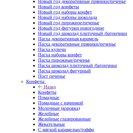
Новый год декоративные пряники/печенье
Новый год конфеты
Новый год наборы конфет
Новый год наборы шоколада
Новый год пирожное/печенье
Новый год фигурки новогодние
Новый год шоколад плиточный /батончики
Пасха декоративная карамель
Пасха декоративные пряники/печенье
Пасха куличи
Пасха наборы конфет
Пасха пирожные/печенье
Пасха шоколад плиточный /батончики
Пасха шоколад фигурный
Пост печенье
Конфеты
Назад
Конфеты
Помадные
Помадные с начинкой
Молочные (коровка)
Желейные
Желейные глазированные
Жевательные
С мягкой карамелью/тоффи