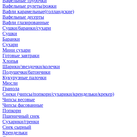
Вафельные трубочки
Вафельные рулеты/рожки
Вафли карамельные(голландские)
Вафельные десерты
Вафли глазированные
Сушки/баранки/сухари
Сушки
Баранки
Сухари
Мини сухари
Готовые завтраки
Хлопья
Шарики/звездочки/колечки
Подушечки/батончики
Кукурузные палочки
Мюсли
Гранола
Снеки (чипсы/попкорн/сухарики/крендельки/крекер)
Чипсы весовые
Чипсы фасованные
Попкорн
Пшеничный снек
Сухарики/гренки
Снек сырный
Крендельки