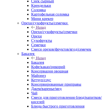
Снек сырный
Крендельки
Соломка
Картофельная соломка
Мини крекер
Орехи/сухофрукты/семечки
Назад
Орехи/сухофрукты/семечки
Орехи
Сухофрукты
Семечки
Смеси орехов/фруктов/ягод/семечек
Бакалея
Назад
Бакалея
Кофе/какао/цикорий
Консервация овощная
Майонез
Кетчуп/соус
Консервированные приправы
Джем/варенье/мед
Чай
Смеси для приготовления блюд/напитков/
киселей
Блюда быстрого приготовления