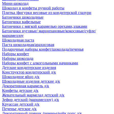
Мини-шоколад
Шоколад и конфеты ручной работы
Плитка /фигурки весовые из кондитерской глазури
Батончики шоколадные
Батончики вафельные
Батончики с мягкой карамелью орехами,злаками
Батончики нуговые/ марципановые/кокосовые/суфле/
маршмеллоу
Шоколадная паста
Паста шоколадная/арахисовая
Подарочные наборы конфет/шоколада/печенья
Наборы конфет
Наборы шоколада
Наборы конфет с алкогольными начинками
Детские кондитерские изделия
Конструктор кондитерский д/к
Шоколадное яйцо д/к
Шоколадные изделия детские д/к
Декоративная карамель д/к
Конфеты детские д/к
Жевательный мармелад детский д/к
Зефир детский (маршмеллоу) д/к
Круассан детский д/к
Печенье детское д/к
Декоративный пряник /печенье/кейк попс д/к