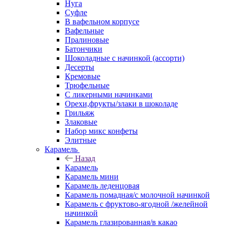
Нуга
Суфле
В вафельном корпусе
Вафельные
Пралиновые
Батончики
Шоколадные с начинкой (ассорти)
Десерты
Кремовые
Трюфельные
С ликерными начинками
Орехи,фрукты/злаки в шоколаде
Грильяж
Злаковые
Набор микс конфеты
Элитные
Карамель
Назад
Карамель
Карамель мини
Карамель леденцовая
Карамель помадная/с молочной начинкой
Карамель с фруктово-ягодной /желейной
начинкой
Карамель глазированная/в какао