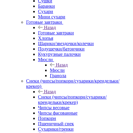
Сушки
Баранки
Сухари
Мини сухари
Готовые завтраки
Назад
Готовые завтраки
Хлопья
Шарики/звездочки/колечки
Подушечки/батончики
Кукурузные палочки
Мюсли
Назад
Мюсли
Гранола
Снеки (чипсы/попкорн/сухарики/крендельки/
крекер)
Назад
Снеки (чипсы/попкорн/сухарики/
крендельки/крекер)
Чипсы весовые
Чипсы фасованные
Попкорн
Пшеничный снек
Сухарики/гренки