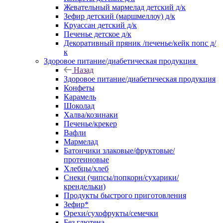
Жевательный мармелад детский д/к
Зефир детский (маршмеллоу) д/к
Круассан детский д/к
Печенье детское д/к
Декоративный пряник /печенье/кейк попс д/
к
Здоровое питание/диабетическая продукция
Назад
Здоровое питание/диабетическая продукция
Конфеты
Карамель
Шоколад
Халва/козинаки
Печенье/крекер
Вафли
Мармелад
Батончики злаковые/фруктовые/
протеиновые
Хлебцы/хлеб
Снеки (чипсы/попкорн/сухарики/
крендельки)
Продукты быстрого приготовления
Зефир*
Орехи/сухофрукты/семечки
Без глютена