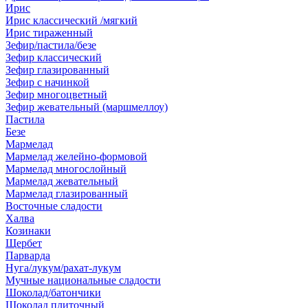
Ирис
Ирис классический /мягкий
Ирис тираженный
Зефир/пастила/безе
Зефир классический
Зефир глазированный
Зефир с начинкой
Зефир многоцветный
Зефир жевательный (маршмеллоу)
Пастила
Безе
Мармелад
Мармелад желейно-формовой
Мармелад многослойный
Мармелад жевательный
Мармелад глазированный
Восточные сладости
Халва
Козинаки
Щербет
Парварда
Нуга/лукум/рахат-лукум
Мучные национальные сладости
Шоколад/батончики
Шоколад плиточный