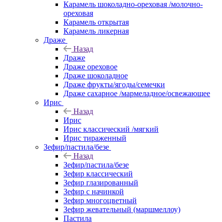
Карамель шоколадно-ореховая /молочно-
ореховая
Карамель открытая
Карамель ликерная
Драже
Назад
Драже
Драже ореховое
Драже шоколадное
Драже фрукты/ягоды/семечки
Драже сахарное /мармеладное/освежающее
Ирис
Назад
Ирис
Ирис классический /мягкий
Ирис тираженный
Зефир/пастила/безе
Назад
Зефир/пастила/безе
Зефир классический
Зефир глазированный
Зефир с начинкой
Зефир многоцветный
Зефир жевательный (маршмеллоу)
Пастила