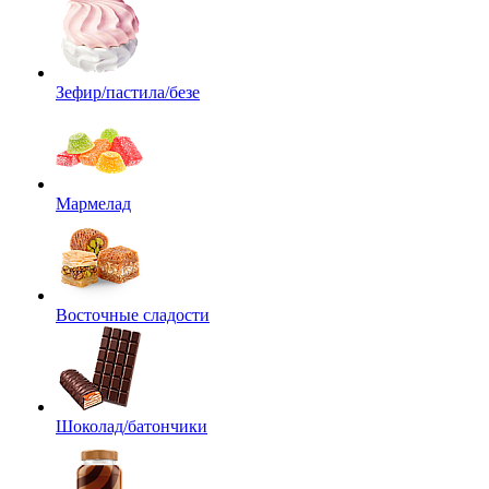
Зефир/пастила/безе
Мармелад
Восточные сладости
Шоколад/батончики