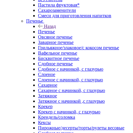
Пастила фруктовая*
Сахарозаменители
Смеси для приготовления напитков
Печенье
Назад
Печенье
Овсяное печенье
Заварное печенье
Грильяжное/злаковое/с кокосом печенье
Вафельное печенье
Бисквитное печенье
Сдобное печенье
Сдобное с начинкой, с глазурью
Слоеное
Слоеное с начинкой, с глазурью
Сахарное
Сахарное с начинкой, с глазурью
Затяжное
Затяжное с начинкой ,с глазурью
Крекер
Крекер с начинкой, с глазурью
Крендель/соломка
Кексы
Пирожные/десерты/торты/рулеты весовые