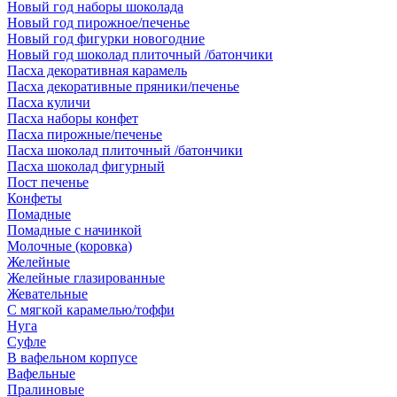
Новый год наборы шоколада
Новый год пирожное/печенье
Новый год фигурки новогодние
Новый год шоколад плиточный /батончики
Пасха декоративная карамель
Пасха декоративные пряники/печенье
Пасха куличи
Пасха наборы конфет
Пасха пирожные/печенье
Пасха шоколад плиточный /батончики
Пасха шоколад фигурный
Пост печенье
Конфеты
Помадные
Помадные с начинкой
Молочные (коровка)
Желейные
Желейные глазированные
Жевательные
С мягкой карамелью/тоффи
Нуга
Суфле
В вафельном корпусе
Вафельные
Пралиновые