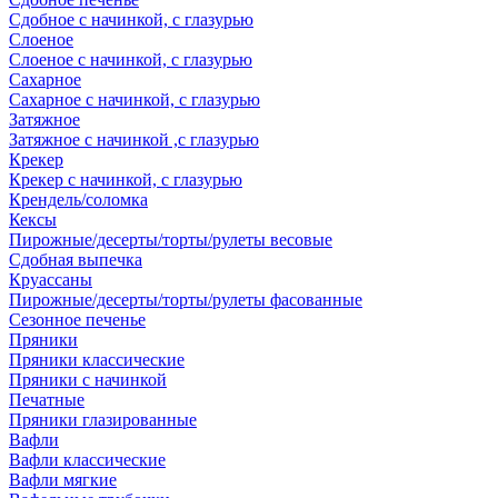
Сдобное с начинкой, с глазурью
Слоеное
Слоеное с начинкой, с глазурью
Сахарное
Сахарное с начинкой, с глазурью
Затяжное
Затяжное с начинкой ,с глазурью
Крекер
Крекер с начинкой, с глазурью
Крендель/соломка
Кексы
Пирожные/десерты/торты/рулеты весовые
Сдобная выпечка
Круассаны
Пирожные/десерты/торты/рулеты фасованные
Сезонное печенье
Пряники
Пряники классические
Пряники с начинкой
Печатные
Пряники глазированные
Вафли
Вафли классические
Вафли мягкие