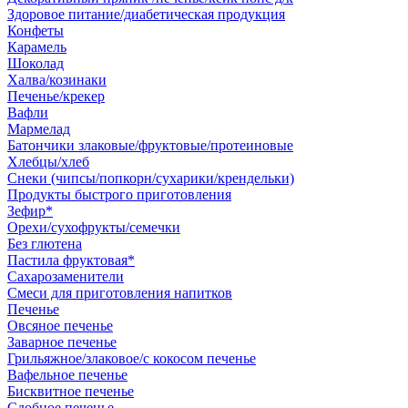
Здоровое питание/диабетическая продукция
Конфеты
Карамель
Шоколад
Халва/козинаки
Печенье/крекер
Вафли
Мармелад
Батончики злаковые/фруктовые/протеиновые
Хлебцы/хлеб
Снеки (чипсы/попкорн/сухарики/крендельки)
Продукты быстрого приготовления
Зефир*
Орехи/сухофрукты/семечки
Без глютена
Пастила фруктовая*
Сахарозаменители
Смеси для приготовления напитков
Печенье
Овсяное печенье
Заварное печенье
Грильяжное/злаковое/с кокосом печенье
Вафельное печенье
Бисквитное печенье
Сдобное печенье