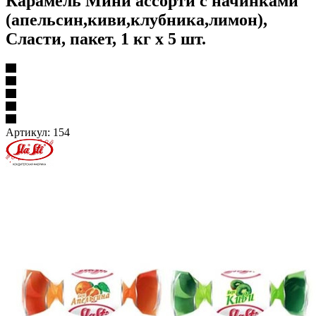
Карамель Мини ассорти с начинками
(апельсин,киви,клубника,лимон),
Сласти, пакет, 1 кг х 5 шт.
Артикул:
154