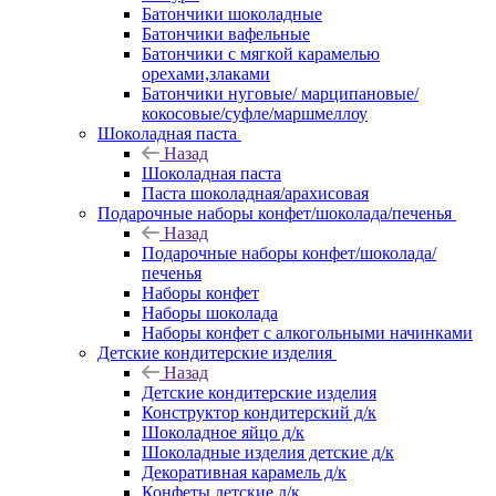
Батончики шоколадные
Батончики вафельные
Батончики с мягкой карамелью
орехами,злаками
Батончики нуговые/ марципановые/
кокосовые/суфле/маршмеллоу
Шоколадная паста
Назад
Шоколадная паста
Паста шоколадная/арахисовая
Подарочные наборы конфет/шоколада/печенья
Назад
Подарочные наборы конфет/шоколада/
печенья
Наборы конфет
Наборы шоколада
Наборы конфет с алкогольными начинками
Детские кондитерские изделия
Назад
Детские кондитерские изделия
Конструктор кондитерский д/к
Шоколадное яйцо д/к
Шоколадные изделия детские д/к
Декоративная карамель д/к
Конфеты детские д/к