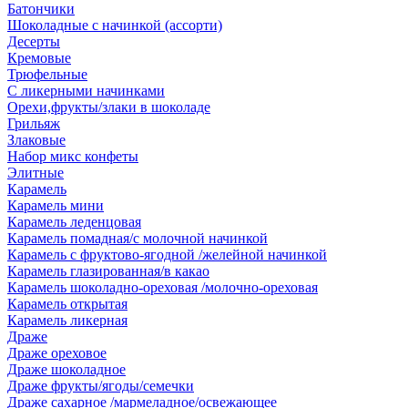
Батончики
Шоколадные с начинкой (ассорти)
Десерты
Кремовые
Трюфельные
С ликерными начинками
Орехи,фрукты/злаки в шоколаде
Грильяж
Злаковые
Набор микс конфеты
Элитные
Карамель
Карамель мини
Карамель леденцовая
Карамель помадная/с молочной начинкой
Карамель с фруктово-ягодной /желейной начинкой
Карамель глазированная/в какао
Карамель шоколадно-ореховая /молочно-ореховая
Карамель открытая
Карамель ликерная
Драже
Драже ореховое
Драже шоколадное
Драже фрукты/ягоды/семечки
Драже сахарное /мармеладное/освежающее