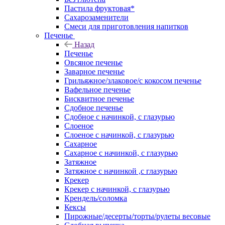
Пастила фруктовая*
Сахарозаменители
Смеси для приготовления напитков
Печенье
Назад
Печенье
Овсяное печенье
Заварное печенье
Грильяжное/злаковое/с кокосом печенье
Вафельное печенье
Бисквитное печенье
Сдобное печенье
Сдобное с начинкой, с глазурью
Слоеное
Слоеное с начинкой, с глазурью
Сахарное
Сахарное с начинкой, с глазурью
Затяжное
Затяжное с начинкой ,с глазурью
Крекер
Крекер с начинкой, с глазурью
Крендель/соломка
Кексы
Пирожные/десерты/торты/рулеты весовые