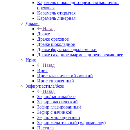
Карамель шоколадно-ореховая /молочно-
ореховая
Карамель открытая
Карамель ликерная
Драже
Назад
Драже
Драже ореховое
Драже шоколадное
Драже фрукты/ягоды/семечки
Драже сахарное /мармеладное/освежающее
Ирис
Назад
Ирис
Ирис классический /мягкий
Ирис тираженный
Зефир/пастила/безе
Назад
Зефир/пастила/безе
Зефир классический
Зефир глазированный
Зефир с начинкой
Зефир многоцветный
Зефир жевательный (маршмеллоу)
Пастила