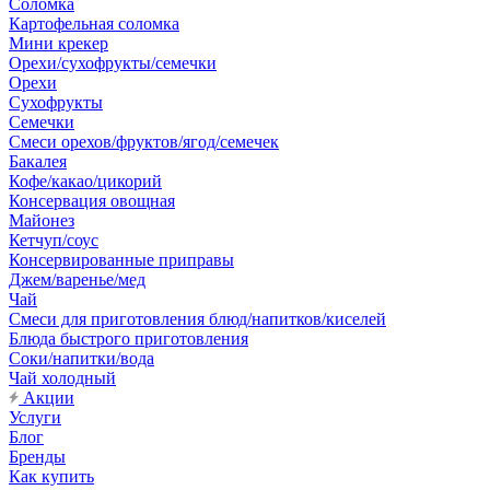
Соломка
Картофельная соломка
Мини крекер
Орехи/сухофрукты/семечки
Орехи
Сухофрукты
Семечки
Смеси орехов/фруктов/ягод/семечек
Бакалея
Кофе/какао/цикорий
Консервация овощная
Майонез
Кетчуп/соус
Консервированные приправы
Джем/варенье/мед
Чай
Смеси для приготовления блюд/напитков/киселей
Блюда быстрого приготовления
Соки/напитки/вода
Чай холодный
Акции
Услуги
Блог
Бренды
Как купить