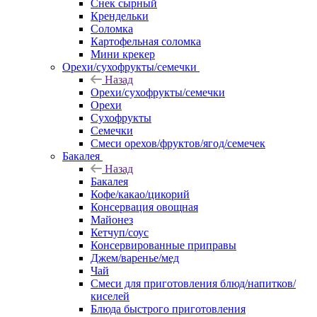
Снек сырный
Крендельки
Соломка
Картофельная соломка
Мини крекер
Орехи/сухофрукты/семечки
Назад
Орехи/сухофрукты/семечки
Орехи
Сухофрукты
Семечки
Смеси орехов/фруктов/ягод/семечек
Бакалея
Назад
Бакалея
Кофе/какао/цикорий
Консервация овощная
Майонез
Кетчуп/соус
Консервированные приправы
Джем/варенье/мед
Чай
Смеси для приготовления блюд/напитков/
киселей
Блюда быстрого приготовления