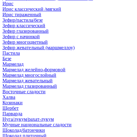
Ирис
Ирис классический /мягкий
Ирис тираженный
Зефир/пастила/безе
Зефир классический
Зефир глазированный
Зефир с начинкой
Зефир многоцветный
Зефир жевательный (маршмеллоу)
Пастила
Безе
Мармелад
Мармелад желейно-формовой
Мармелад многослойный
Мармелад жевательный
Мармелад глазированный
Восточные сладости
Халва
Козинаки
Щербет
Парварда
Нуга/лукум/рахат-лукум
Мучные национальные сладости
Шоколад/батончики
Шоколад плиточный