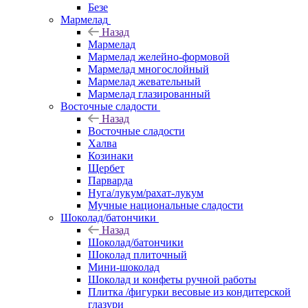
Безе
Мармелад
Назад
Мармелад
Мармелад желейно-формовой
Мармелад многослойный
Мармелад жевательный
Мармелад глазированный
Восточные сладости
Назад
Восточные сладости
Халва
Козинаки
Щербет
Парварда
Нуга/лукум/рахат-лукум
Мучные национальные сладости
Шоколад/батончики
Назад
Шоколад/батончики
Шоколад плиточный
Мини-шоколад
Шоколад и конфеты ручной работы
Плитка /фигурки весовые из кондитерской
глазури