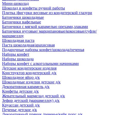
Мини-шоколад
Шоколад и конфеты ручной работы
Плитка /фигурки весовые из кондитерской глазури
Батончики шоколадные
Батончики вафельные
Батончики с мягкой карамелью орехами,злаками
Батончики нуговые/ марципановые/кокосовые/суфле/
маршмеллоу
Шоколадная паста
Паста шоколадная/арахисовая
Подарочные наборы конфет/шоколада/печенья
Наборы конфет
Наборы шоколада
Наборы конфет с алкогольными начинками
Детские кондитерские изделия
Конструктор кондитерский д/к
Шоколадное яйцо д/к
Шоколадные изделия детские д/к
Декоративная карамель д/к
Конфеты детские д/к
Жевательный мармелад детский д/к
Зефир детский (маршмеллоу) д/к
Круассан детский д/к
Печенье детское д/к
Декоративный пряник /печенье/кейк попс д/к