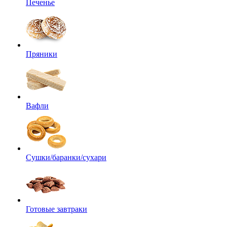
Печенье
Пряники
Вафли
Сушки/баранки/сухари
Готовые завтраки