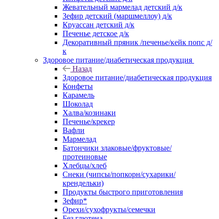
Жевательный мармелад детский д/к
Зефир детский (маршмеллоу) д/к
Круассан детский д/к
Печенье детское д/к
Декоративный пряник /печенье/кейк попс д/
к
Здоровое питание/диабетическая продукция
Назад
Здоровое питание/диабетическая продукция
Конфеты
Карамель
Шоколад
Халва/козинаки
Печенье/крекер
Вафли
Мармелад
Батончики злаковые/фруктовые/
протеиновые
Хлебцы/хлеб
Снеки (чипсы/попкорн/сухарики/
крендельки)
Продукты быстрого приготовления
Зефир*
Орехи/сухофрукты/семечки
Без глютена