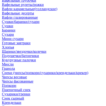
Вафельные трубочки
Вафельные рулеты/рожки
Вафли карамельные(голландские)
Вафельные десерты
Вафли глазированные
Сушки/баранки/сухари
Сушки
Баранки
Сухари
Мини сухари
Готовые завтраки
Хлопья
Шарики/звездочки/колечки
Подушечки/батончики
Кукурузные палочки
Мюсли
Гранола
Снеки (чипсы/попкорн/сухарики/крендельки/крекер)
Чипсы весовые
Чипсы фасованные
Попкорн
Пшеничный снек
Сухарики/гренки
Снек сырный
Крендельки