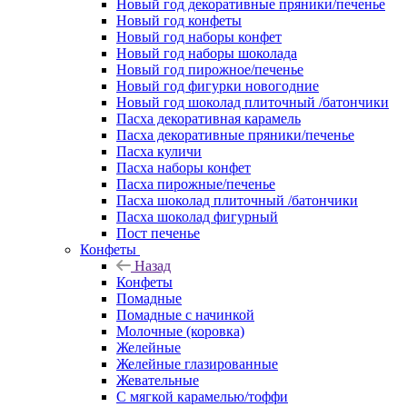
Новый год декоративные пряники/печенье
Новый год конфеты
Новый год наборы конфет
Новый год наборы шоколада
Новый год пирожное/печенье
Новый год фигурки новогодние
Новый год шоколад плиточный /батончики
Пасха декоративная карамель
Пасха декоративные пряники/печенье
Пасха куличи
Пасха наборы конфет
Пасха пирожные/печенье
Пасха шоколад плиточный /батончики
Пасха шоколад фигурный
Пост печенье
Конфеты
Назад
Конфеты
Помадные
Помадные с начинкой
Молочные (коровка)
Желейные
Желейные глазированные
Жевательные
С мягкой карамелью/тоффи