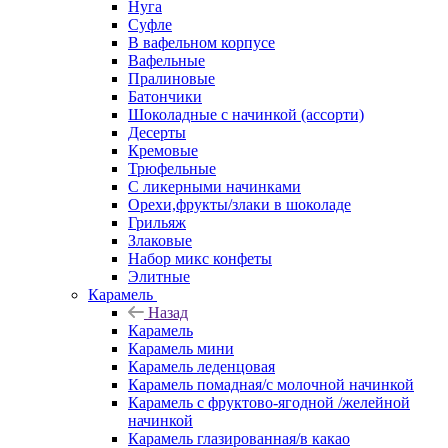
Нуга
Суфле
В вафельном корпусе
Вафельные
Пралиновые
Батончики
Шоколадные с начинкой (ассорти)
Десерты
Кремовые
Трюфельные
С ликерными начинками
Орехи,фрукты/злаки в шоколаде
Грильяж
Злаковые
Набор микс конфеты
Элитные
Карамель
Назад
Карамель
Карамель мини
Карамель леденцовая
Карамель помадная/с молочной начинкой
Карамель с фруктово-ягодной /желейной
начинкой
Карамель глазированная/в какао