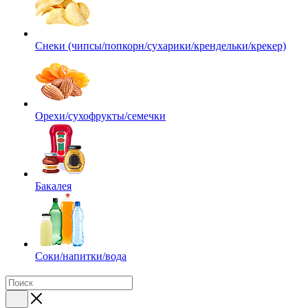
Снеки (чипсы/попкорн/сухарики/крендельки/крекер)
Орехи/сухофрукты/семечки
Бакалея
Соки/напитки/вода