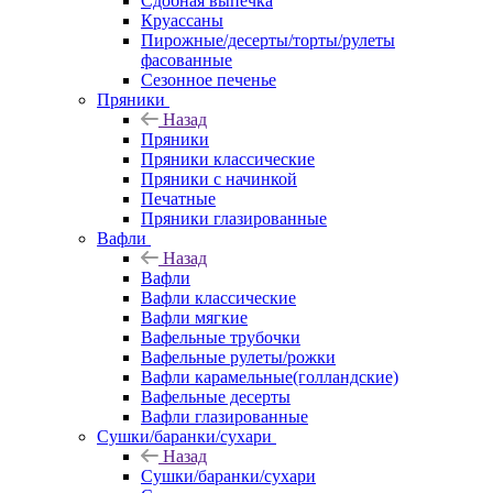
Сдобная выпечка
Круассаны
Пирожные/десерты/торты/рулеты
фасованные
Сезонное печенье
Пряники
Назад
Пряники
Пряники классические
Пряники с начинкой
Печатные
Пряники глазированные
Вафли
Назад
Вафли
Вафли классические
Вафли мягкие
Вафельные трубочки
Вафельные рулеты/рожки
Вафли карамельные(голландские)
Вафельные десерты
Вафли глазированные
Сушки/баранки/сухари
Назад
Сушки/баранки/сухари