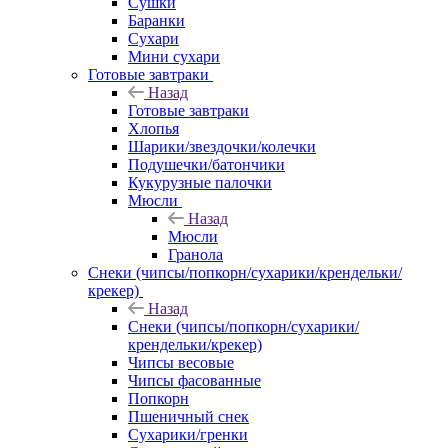
Сушки
Баранки
Сухари
Мини сухари
Готовые завтраки
Назад
Готовые завтраки
Хлопья
Шарики/звездочки/колечки
Подушечки/батончики
Кукурузные палочки
Мюсли
Назад
Мюсли
Гранола
Снеки (чипсы/попкорн/сухарики/крендельки/
крекер)
Назад
Снеки (чипсы/попкорн/сухарики/
крендельки/крекер)
Чипсы весовые
Чипсы фасованные
Попкорн
Пшеничный снек
Сухарики/гренки