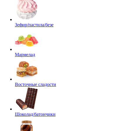
Зефир/пастила/безе
Мармелад
Восточные сладости
Шоколад/батончики