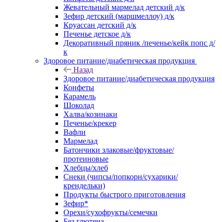
Жевательный мармелад детский д/к
Зефир детский (маршмеллоу) д/к
Круассан детский д/к
Печенье детское д/к
Декоративный пряник /печенье/кейк попс д/
к
Здоровое питание/диабетическая продукция
Назад
Здоровое питание/диабетическая продукция
Конфеты
Карамель
Шоколад
Халва/козинаки
Печенье/крекер
Вафли
Мармелад
Батончики злаковые/фруктовые/
протеиновые
Хлебцы/хлеб
Снеки (чипсы/попкорн/сухарики/
крендельки)
Продукты быстрого приготовления
Зефир*
Орехи/сухофрукты/семечки
Без глютена