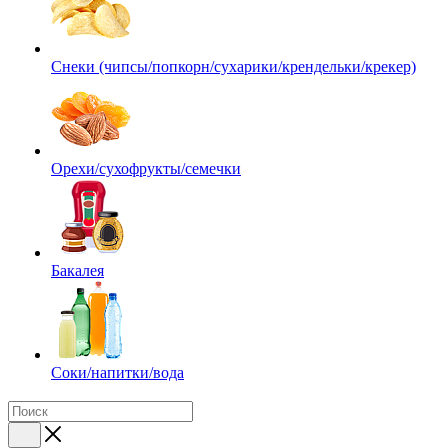
Снеки (чипсы/попкорн/сухарики/крендельки/крекер)
Орехи/сухофрукты/семечки
Бакалея
Соки/напитки/вода