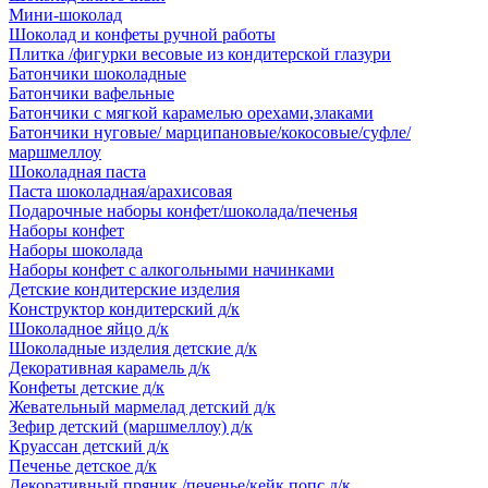
Мини-шоколад
Шоколад и конфеты ручной работы
Плитка /фигурки весовые из кондитерской глазури
Батончики шоколадные
Батончики вафельные
Батончики с мягкой карамелью орехами,злаками
Батончики нуговые/ марципановые/кокосовые/суфле/
маршмеллоу
Шоколадная паста
Паста шоколадная/арахисовая
Подарочные наборы конфет/шоколада/печенья
Наборы конфет
Наборы шоколада
Наборы конфет с алкогольными начинками
Детские кондитерские изделия
Конструктор кондитерский д/к
Шоколадное яйцо д/к
Шоколадные изделия детские д/к
Декоративная карамель д/к
Конфеты детские д/к
Жевательный мармелад детский д/к
Зефир детский (маршмеллоу) д/к
Круассан детский д/к
Печенье детское д/к
Декоративный пряник /печенье/кейк попс д/к