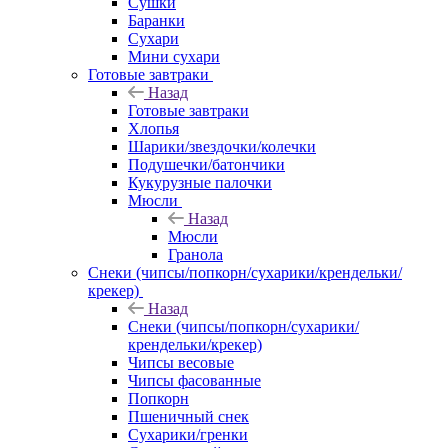
Сушки
Баранки
Сухари
Мини сухари
Готовые завтраки
Назад
Готовые завтраки
Хлопья
Шарики/звездочки/колечки
Подушечки/батончики
Кукурузные палочки
Мюсли
Назад
Мюсли
Гранола
Снеки (чипсы/попкорн/сухарики/крендельки/
крекер)
Назад
Снеки (чипсы/попкорн/сухарики/
крендельки/крекер)
Чипсы весовые
Чипсы фасованные
Попкорн
Пшеничный снек
Сухарики/гренки