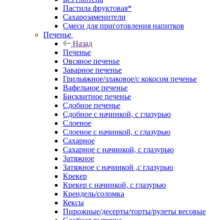
Пастила фруктовая*
Сахарозаменители
Смеси для приготовления напитков
Печенье
Назад
Печенье
Овсяное печенье
Заварное печенье
Грильяжное/злаковое/с кокосом печенье
Вафельное печенье
Бисквитное печенье
Сдобное печенье
Сдобное с начинкой, с глазурью
Слоеное
Слоеное с начинкой, с глазурью
Сахарное
Сахарное с начинкой, с глазурью
Затяжное
Затяжное с начинкой ,с глазурью
Крекер
Крекер с начинкой, с глазурью
Крендель/соломка
Кексы
Пирожные/десерты/торты/рулеты весовые