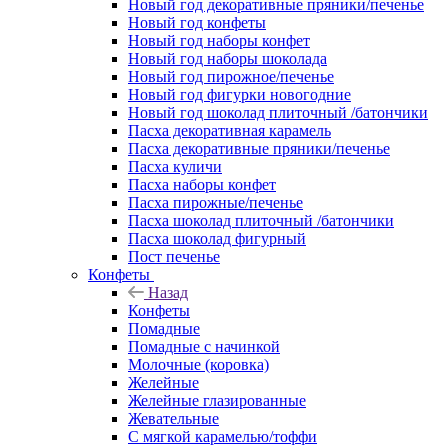
Новый год декоративные пряники/печенье
Новый год конфеты
Новый год наборы конфет
Новый год наборы шоколада
Новый год пирожное/печенье
Новый год фигурки новогодние
Новый год шоколад плиточный /батончики
Пасха декоративная карамель
Пасха декоративные пряники/печенье
Пасха куличи
Пасха наборы конфет
Пасха пирожные/печенье
Пасха шоколад плиточный /батончики
Пасха шоколад фигурный
Пост печенье
Конфеты
Назад
Конфеты
Помадные
Помадные с начинкой
Молочные (коровка)
Желейные
Желейные глазированные
Жевательные
С мягкой карамелью/тоффи