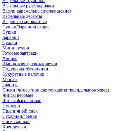
Вафельные трубочки
Вафельные рулеты/рожки
Вафли карамельные(голландские)
Вафельные десерты
Вафли глазированные
Сушки/баранки/сухари
Сушки
Баранки
Сухари
Мини сухари
Готовые завтраки
Хлопья
Шарики/звездочки/колечки
Подушечки/батончики
Кукурузные палочки
Мюсли
Гранола
Снеки (чипсы/попкорн/сухарики/крендельки/крекер)
Чипсы весовые
Чипсы фасованные
Попкорн
Пшеничный снек
Сухарики/гренки
Снек сырный
Крендельки