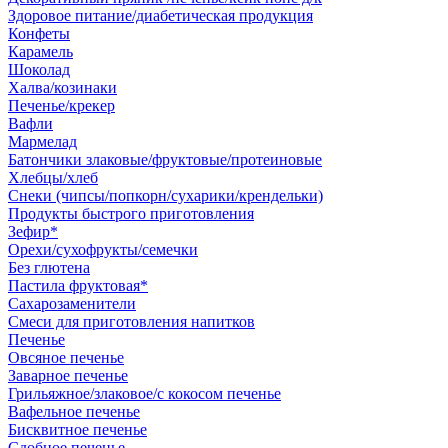
Здоровое питание/диабетическая продукция
Конфеты
Карамель
Шоколад
Халва/козинаки
Печенье/крекер
Вафли
Мармелад
Батончики злаковые/фруктовые/протеиновые
Хлебцы/хлеб
Снеки (чипсы/попкорн/сухарики/крендельки)
Продукты быстрого приготовления
Зефир*
Орехи/сухофрукты/семечки
Без глютена
Пастила фруктовая*
Сахарозаменители
Смеси для приготовления напитков
Печенье
Овсяное печенье
Заварное печенье
Грильяжное/злаковое/с кокосом печенье
Вафельное печенье
Бисквитное печенье
Сдобное печенье