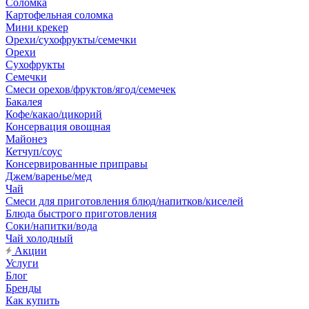
Соломка
Картофельная соломка
Мини крекер
Орехи/сухофрукты/семечки
Орехи
Сухофрукты
Семечки
Смеси орехов/фруктов/ягод/семечек
Бакалея
Кофе/какао/цикорий
Консервация овощная
Майонез
Кетчуп/соус
Консервированные приправы
Джем/варенье/мед
Чай
Смеси для приготовления блюд/напитков/киселей
Блюда быстрого приготовления
Соки/напитки/вода
Чай холодный
Акции
Услуги
Блог
Бренды
Как купить