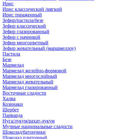
Ирис
Ирис классический /мягкий
Ирис тираженный
Зефир/пастила/безе
Зефир классический
Зефир глазированный
Зефир с начинкой
Зефир многоцветный
Зефир жевательный (маршмеллоу)
Пастила
Безе
Мармелад
Мармелад желейно-формовой
Мармелад многослойный
Мармелад жевательный
Мармелад глазированный
Восточные сладости
Халва
Козинаки
Щербет
Парварда
Нуга/лукум/рахат-лукум
Мучные национальные сладости
Шоколад/батончики
Шоколад плиточный