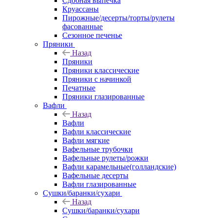
Сдобная выпечка
Круассаны
Пирожные/десерты/торты/рулеты
фасованные
Сезонное печенье
Пряники
Назад
Пряники
Пряники классические
Пряники с начинкой
Печатные
Пряники глазированные
Вафли
Назад
Вафли
Вафли классические
Вафли мягкие
Вафельные трубочки
Вафельные рулеты/рожки
Вафли карамельные(голландские)
Вафельные десерты
Вафли глазированные
Сушки/баранки/сухари
Назад
Сушки/баранки/сухари