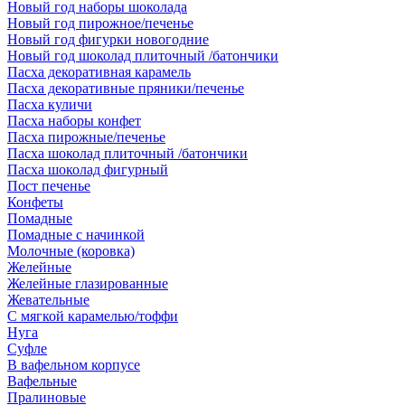
Новый год наборы шоколада
Новый год пирожное/печенье
Новый год фигурки новогодние
Новый год шоколад плиточный /батончики
Пасха декоративная карамель
Пасха декоративные пряники/печенье
Пасха куличи
Пасха наборы конфет
Пасха пирожные/печенье
Пасха шоколад плиточный /батончики
Пасха шоколад фигурный
Пост печенье
Конфеты
Помадные
Помадные с начинкой
Молочные (коровка)
Желейные
Желейные глазированные
Жевательные
С мягкой карамелью/тоффи
Нуга
Суфле
В вафельном корпусе
Вафельные
Пралиновые