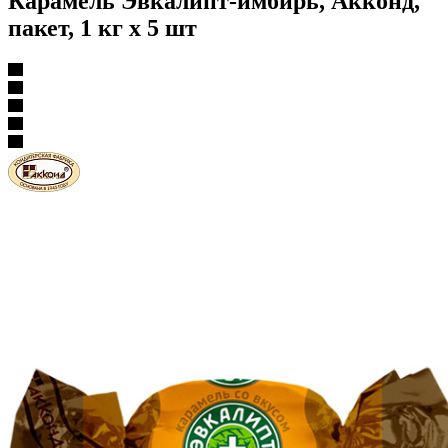
Карамель Эвкалипт-имбирь, Акконд,
пакет, 1 кг х 5 шт