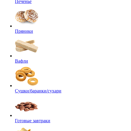
Печенье
Пряники
Вафли
Сушки/баранки/сухари
Готовые завтраки