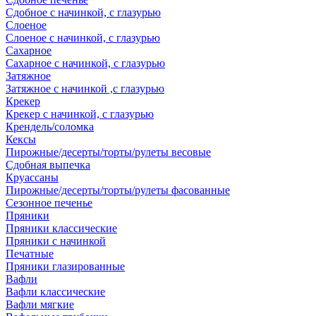
Сдобное с начинкой, с глазурью
Слоеное
Слоеное с начинкой, с глазурью
Сахарное
Сахарное с начинкой, с глазурью
Затяжное
Затяжное с начинкой ,с глазурью
Крекер
Крекер с начинкой, с глазурью
Крендель/соломка
Кексы
Пирожные/десерты/торты/рулеты весовые
Сдобная выпечка
Круассаны
Пирожные/десерты/торты/рулеты фасованные
Сезонное печенье
Пряники
Пряники классические
Пряники с начинкой
Печатные
Пряники глазированные
Вафли
Вафли классические
Вафли мягкие