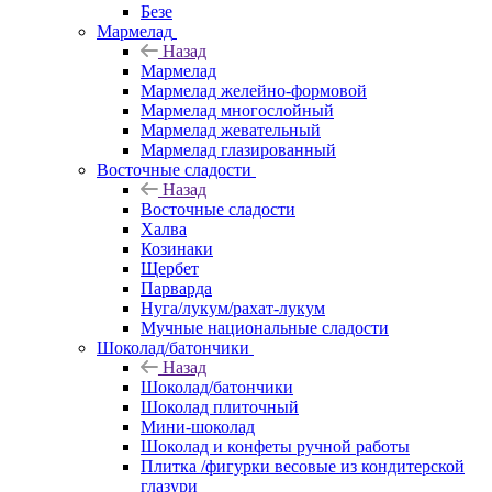
Безе
Мармелад
Назад
Мармелад
Мармелад желейно-формовой
Мармелад многослойный
Мармелад жевательный
Мармелад глазированный
Восточные сладости
Назад
Восточные сладости
Халва
Козинаки
Щербет
Парварда
Нуга/лукум/рахат-лукум
Мучные национальные сладости
Шоколад/батончики
Назад
Шоколад/батончики
Шоколад плиточный
Мини-шоколад
Шоколад и конфеты ручной работы
Плитка /фигурки весовые из кондитерской
глазури