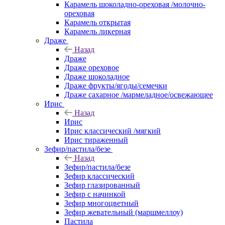
Карамель шоколадно-ореховая /молочно-
ореховая
Карамель открытая
Карамель ликерная
Драже
Назад
Драже
Драже ореховое
Драже шоколадное
Драже фрукты/ягоды/семечки
Драже сахарное /мармеладное/освежающее
Ирис
Назад
Ирис
Ирис классический /мягкий
Ирис тираженный
Зефир/пастила/безе
Назад
Зефир/пастила/безе
Зефир классический
Зефир глазированный
Зефир с начинкой
Зефир многоцветный
Зефир жевательный (маршмеллоу)
Пастила