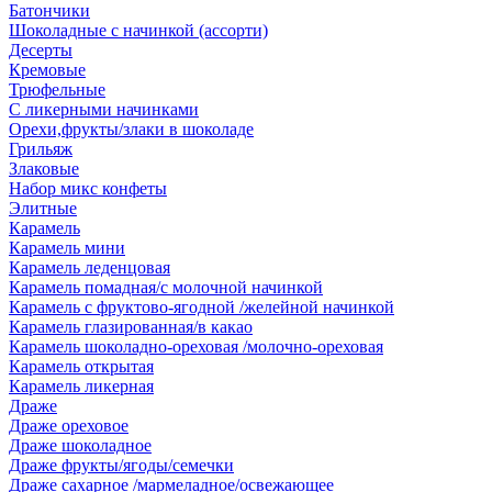
Батончики
Шоколадные с начинкой (ассорти)
Десерты
Кремовые
Трюфельные
С ликерными начинками
Орехи,фрукты/злаки в шоколаде
Грильяж
Злаковые
Набор микс конфеты
Элитные
Карамель
Карамель мини
Карамель леденцовая
Карамель помадная/с молочной начинкой
Карамель с фруктово-ягодной /желейной начинкой
Карамель глазированная/в какао
Карамель шоколадно-ореховая /молочно-ореховая
Карамель открытая
Карамель ликерная
Драже
Драже ореховое
Драже шоколадное
Драже фрукты/ягоды/семечки
Драже сахарное /мармеладное/освежающее