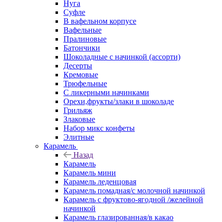
Нуга
Суфле
В вафельном корпусе
Вафельные
Пралиновые
Батончики
Шоколадные с начинкой (ассорти)
Десерты
Кремовые
Трюфельные
С ликерными начинками
Орехи,фрукты/злаки в шоколаде
Грильяж
Злаковые
Набор микс конфеты
Элитные
Карамель
Назад
Карамель
Карамель мини
Карамель леденцовая
Карамель помадная/с молочной начинкой
Карамель с фруктово-ягодной /желейной
начинкой
Карамель глазированная/в какао