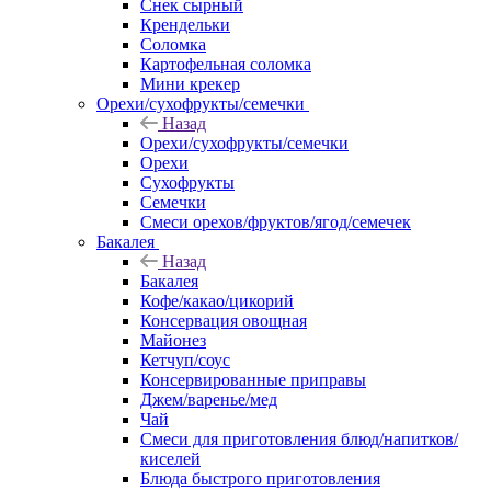
Снек сырный
Крендельки
Соломка
Картофельная соломка
Мини крекер
Орехи/сухофрукты/семечки
Назад
Орехи/сухофрукты/семечки
Орехи
Сухофрукты
Семечки
Смеси орехов/фруктов/ягод/семечек
Бакалея
Назад
Бакалея
Кофе/какао/цикорий
Консервация овощная
Майонез
Кетчуп/соус
Консервированные приправы
Джем/варенье/мед
Чай
Смеси для приготовления блюд/напитков/
киселей
Блюда быстрого приготовления