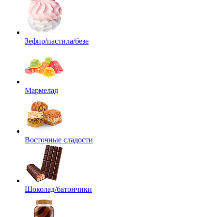
Зефир/пастила/безе
Мармелад
Восточные сладости
Шоколад/батончики