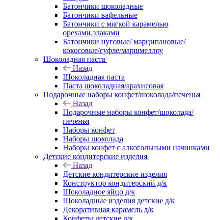
Батончики шоколадные
Батончики вафельные
Батончики с мягкой карамелью
орехами,злаками
Батончики нуговые/ марципановые/
кокосовые/суфле/маршмеллоу
Шоколадная паста
Назад
Шоколадная паста
Паста шоколадная/арахисовая
Подарочные наборы конфет/шоколада/печенья
Назад
Подарочные наборы конфет/шоколада/
печенья
Наборы конфет
Наборы шоколада
Наборы конфет с алкогольными начинками
Детские кондитерские изделия
Назад
Детские кондитерские изделия
Конструктор кондитерский д/к
Шоколадное яйцо д/к
Шоколадные изделия детские д/к
Декоративная карамель д/к
Конфеты детские д/к