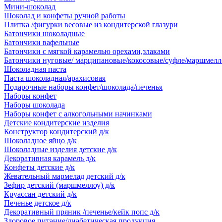
Мини-шоколад
Шоколад и конфеты ручной работы
Плитка /фигурки весовые из кондитерской глазури
Батончики шоколадные
Батончики вафельные
Батончики с мягкой карамелью орехами,злаками
Батончики нуговые/ марципановые/кокосовые/суфле/маршмелл
Шоколадная паста
Паста шоколадная/арахисовая
Подарочные наборы конфет/шоколада/печенья
Наборы конфет
Наборы шоколада
Наборы конфет с алкогольными начинками
Детские кондитерские изделия
Конструктор кондитерский д/к
Шоколадное яйцо д/к
Шоколадные изделия детские д/к
Декоративная карамель д/к
Конфеты детские д/к
Жевательный мармелад детский д/к
Зефир детский (маршмеллоу) д/к
Круассан детский д/к
Печенье детское д/к
Декоративный пряник /печенье/кейк попс д/к
Здоровое питание/диабетическая продукция