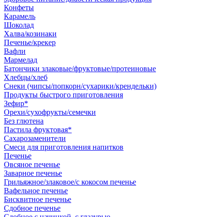
Конфеты
Карамель
Шоколад
Халва/козинаки
Печенье/крекер
Вафли
Мармелад
Батончики злаковые/фруктовые/протеиновые
Хлебцы/хлеб
Снеки (чипсы/попкорн/сухарики/крендельки)
Продукты быстрого приготовления
Зефир*
Орехи/сухофрукты/семечки
Без глютена
Пастила фруктовая*
Сахарозаменители
Смеси для приготовления напитков
Печенье
Овсяное печенье
Заварное печенье
Грильяжное/злаковое/с кокосом печенье
Вафельное печенье
Бисквитное печенье
Сдобное печенье
Сдобное с начинкой, с глазурью