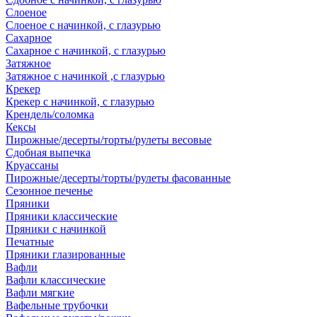
Слоеное
Слоеное с начинкой, с глазурью
Сахарное
Сахарное с начинкой, с глазурью
Затяжное
Затяжное с начинкой ,с глазурью
Крекер
Крекер с начинкой, с глазурью
Крендель/соломка
Кексы
Пирожные/десерты/торты/рулеты весовые
Сдобная выпечка
Круассаны
Пирожные/десерты/торты/рулеты фасованные
Сезонное печенье
Пряники
Пряники классические
Пряники с начинкой
Печатные
Пряники глазированные
Вафли
Вафли классические
Вафли мягкие
Вафельные трубочки