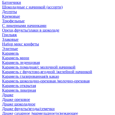
Батончики
Шоколадные с начинкой (ассорти)
Десерты
Кремовые
Трюфельные
С ликерными начинками
Орехи,фрукты/злаки в шоколаде
Грильяж
Злаковые
Набор микс конфеты
Элитные
Карамель
Карамель мини
Карамель леденцовая
Карамель помадная/с молочной начинкой
Карамель с фруктово-ягодной /желейной начинкой
Карамель глазированная/в какао
Карамель шоколадно-ореховая /молочно-ореховая
Карамель открытая
Карамель ликерная
Драже
Драже ореховое
Драже шоколадное
Драже фрукты/ягоды/семечки
Драже сахарное /мармеладное/освежающее