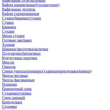
Вафельные рулеты/рожки
Вафли карамельные(голландские)
Вафельные десерты
Вафли глазированные
Сушки/баранки/сухари
Сушки
Баранки
Сухари
Мини сухари
Готовые завтраки
Хлопья
Шарики/звездочки/колечки
Подушечки/батончики
Кукурузные палочки
Мюсли
Гранола
Снеки (чипсы/попкорн/сухарики/крендельки/крекер)
Чипсы весовые
Чипсы фасованные
Попкорн
Пшеничный снек
Сухарики/гренки
Снек сырный
Крендельки
Соломка