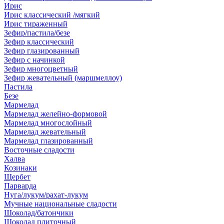
Ирис
Ирис классический /мягкий
Ирис тираженный
Зефир/пастила/безе
Зефир классический
Зефир глазированный
Зефир с начинкой
Зефир многоцветный
Зефир жевательный (маршмеллоу)
Пастила
Безе
Мармелад
Мармелад желейно-формовой
Мармелад многослойный
Мармелад жевательный
Мармелад глазированный
Восточные сладости
Халва
Козинаки
Щербет
Парварда
Нуга/лукум/рахат-лукум
Мучные национальные сладости
Шоколад/батончики
Шоколад плиточный