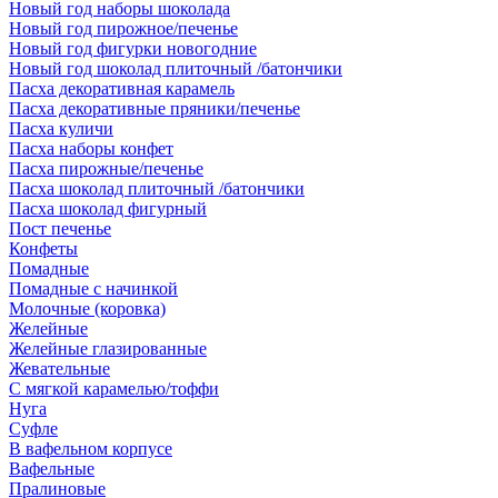
Новый год наборы шоколада
Новый год пирожное/печенье
Новый год фигурки новогодние
Новый год шоколад плиточный /батончики
Пасха декоративная карамель
Пасха декоративные пряники/печенье
Пасха куличи
Пасха наборы конфет
Пасха пирожные/печенье
Пасха шоколад плиточный /батончики
Пасха шоколад фигурный
Пост печенье
Конфеты
Помадные
Помадные с начинкой
Молочные (коровка)
Желейные
Желейные глазированные
Жевательные
С мягкой карамелью/тоффи
Нуга
Суфле
В вафельном корпусе
Вафельные
Пралиновые