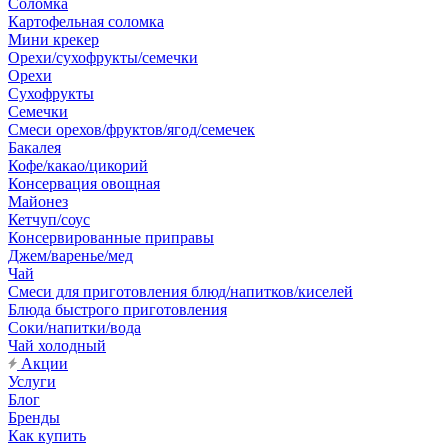
Соломка
Картофельная соломка
Мини крекер
Орехи/сухофрукты/семечки
Орехи
Сухофрукты
Семечки
Смеси орехов/фруктов/ягод/семечек
Бакалея
Кофе/какао/цикорий
Консервация овощная
Майонез
Кетчуп/соус
Консервированные приправы
Джем/варенье/мед
Чай
Смеси для приготовления блюд/напитков/киселей
Блюда быстрого приготовления
Соки/напитки/вода
Чай холодный
Акции
Услуги
Блог
Бренды
Как купить