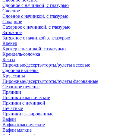
Сдобное с начинкой, с глазурью
Слоеное
Слоеное с начинкой, с глазурью
Сахарное
Сахарное с начинкой, с глазурью
Затяжное
Затяжное с начинкой ,с глазурью
Крекер
Крекер с начинкой, с глазурью
Крендель/соломка
Кексы
Пирожные/десерты/торты/рулеты весовые
Сдобная выпечка
Круассаны
Пирожные/десерты/торты/рулеты фасованные
Сезонное печенье
Пряники
Пряники классические
Пряники с начинкой
Печатные
Пряники глазированные
Вафли
Вафли классические
Вафли мягкие