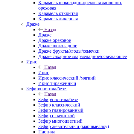
Карамель шоколадно-ореховая /молочно-
ореховая
Карамель открытая
Карамель ликерная
Драже
Назад
Драже
Драже ореховое
Драже шоколадное
Драже фрукты/ягоды/семечки
Драже сахарное /мармеладное/освежающее
Ирис
Назад
Ирис
Ирис классический /мягкий
Ирис тираженный
Зефир/пастила/безе
Назад
Зефир/пастила/безе
Зефир классический
Зефир глазированный
Зефир с начинкой
Зефир многоцветный
Зефир жевательный (маршмеллоу)
Пастила