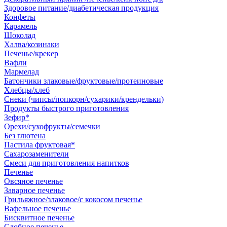
Здоровое питание/диабетическая продукция
Конфеты
Карамель
Шоколад
Халва/козинаки
Печенье/крекер
Вафли
Мармелад
Батончики злаковые/фруктовые/протеиновые
Хлебцы/хлеб
Снеки (чипсы/попкорн/сухарики/крендельки)
Продукты быстрого приготовления
Зефир*
Орехи/сухофрукты/семечки
Без глютена
Пастила фруктовая*
Сахарозаменители
Смеси для приготовления напитков
Печенье
Овсяное печенье
Заварное печенье
Грильяжное/злаковое/с кокосом печенье
Вафельное печенье
Бисквитное печенье
Сдобное печенье