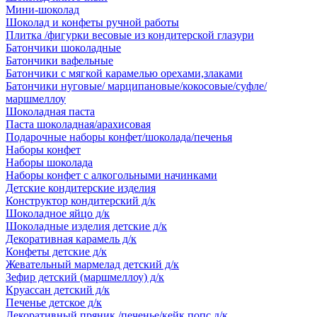
Мини-шоколад
Шоколад и конфеты ручной работы
Плитка /фигурки весовые из кондитерской глазури
Батончики шоколадные
Батончики вафельные
Батончики с мягкой карамелью орехами,злаками
Батончики нуговые/ марципановые/кокосовые/суфле/
маршмеллоу
Шоколадная паста
Паста шоколадная/арахисовая
Подарочные наборы конфет/шоколада/печенья
Наборы конфет
Наборы шоколада
Наборы конфет с алкогольными начинками
Детские кондитерские изделия
Конструктор кондитерский д/к
Шоколадное яйцо д/к
Шоколадные изделия детские д/к
Декоративная карамель д/к
Конфеты детские д/к
Жевательный мармелад детский д/к
Зефир детский (маршмеллоу) д/к
Круассан детский д/к
Печенье детское д/к
Декоративный пряник /печенье/кейк попс д/к