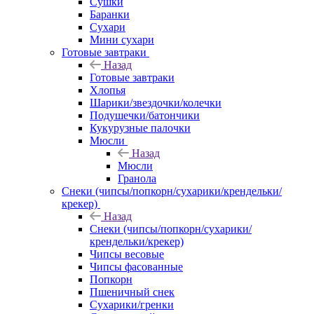
Сушки
Баранки
Сухари
Мини сухари
Готовые завтраки
Назад
Готовые завтраки
Хлопья
Шарики/звездочки/колечки
Подушечки/батончики
Кукурузные палочки
Мюсли
Назад
Мюсли
Гранола
Снеки (чипсы/попкорн/сухарики/крендельки/
крекер)
Назад
Снеки (чипсы/попкорн/сухарики/
крендельки/крекер)
Чипсы весовые
Чипсы фасованные
Попкорн
Пшеничный снек
Сухарики/гренки