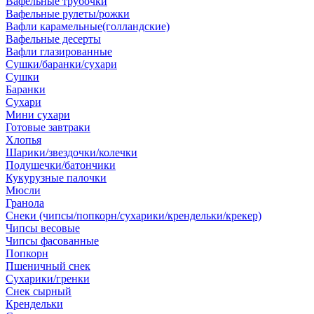
Вафельные трубочки
Вафельные рулеты/рожки
Вафли карамельные(голландские)
Вафельные десерты
Вафли глазированные
Сушки/баранки/сухари
Сушки
Баранки
Сухари
Мини сухари
Готовые завтраки
Хлопья
Шарики/звездочки/колечки
Подушечки/батончики
Кукурузные палочки
Мюсли
Гранола
Снеки (чипсы/попкорн/сухарики/крендельки/крекер)
Чипсы весовые
Чипсы фасованные
Попкорн
Пшеничный снек
Сухарики/гренки
Снек сырный
Крендельки