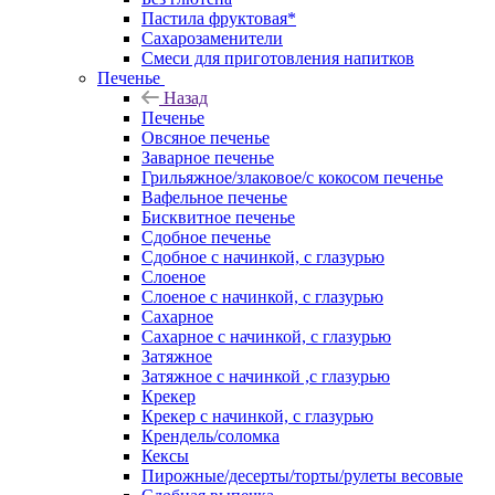
Пастила фруктовая*
Сахарозаменители
Смеси для приготовления напитков
Печенье
Назад
Печенье
Овсяное печенье
Заварное печенье
Грильяжное/злаковое/с кокосом печенье
Вафельное печенье
Бисквитное печенье
Сдобное печенье
Сдобное с начинкой, с глазурью
Слоеное
Слоеное с начинкой, с глазурью
Сахарное
Сахарное с начинкой, с глазурью
Затяжное
Затяжное с начинкой ,с глазурью
Крекер
Крекер с начинкой, с глазурью
Крендель/соломка
Кексы
Пирожные/десерты/торты/рулеты весовые