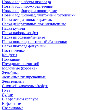
Новый год наборы шоколада
Новый год пирожное/печенье
Новый год фигурки новогодние
Новый год шоколад плиточный /батончики
Пасха декоративная карамель
Пасха декоративные пряники/печенье
Пасха куличи
Пасха наборы конфет
Пасха пирожные/печенье
Пасха шоколад плиточный /батончики
Пасха шоколад фигурный
Пост печенье
Конфеты
Помадные
Помадные с начинкой
Молочные (коровка)
Желейные
Желейные глазированные
Жевательные
С мягкой карамелью/тоффи
Нуга
Суфле
В вафельном корпусе
Вафельные
Пралиновые