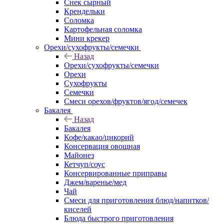
Снек сырный
Крендельки
Соломка
Картофельная соломка
Мини крекер
Орехи/сухофрукты/семечки
Назад
Орехи/сухофрукты/семечки
Орехи
Сухофрукты
Семечки
Смеси орехов/фруктов/ягод/семечек
Бакалея
Назад
Бакалея
Кофе/какао/цикорий
Консервация овощная
Майонез
Кетчуп/соус
Консервированные приправы
Джем/варенье/мед
Чай
Смеси для приготовления блюд/напитков/
киселей
Блюда быстрого приготовления