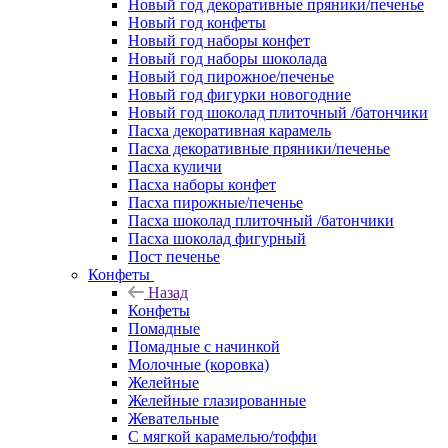
Новый год декоративные пряники/печенье
Новый год конфеты
Новый год наборы конфет
Новый год наборы шоколада
Новый год пирожное/печенье
Новый год фигурки новогодние
Новый год шоколад плиточный /батончики
Пасха декоративная карамель
Пасха декоративные пряники/печенье
Пасха куличи
Пасха наборы конфет
Пасха пирожные/печенье
Пасха шоколад плиточный /батончики
Пасха шоколад фигурный
Пост печенье
Конфеты
Назад
Конфеты
Помадные
Помадные с начинкой
Молочные (коровка)
Желейные
Желейные глазированные
Жевательные
С мягкой карамелью/тоффи