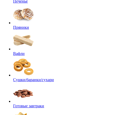
Печенье
Пряники
Вафли
Сушки/баранки/сухари
Готовые завтраки