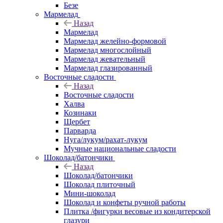
Безе
Мармелад
Назад
Мармелад
Мармелад желейно-формовой
Мармелад многослойный
Мармелад жевательный
Мармелад глазированный
Восточные сладости
Назад
Восточные сладости
Халва
Козинаки
Щербет
Парварда
Нуга/лукум/рахат-лукум
Мучные национальные сладости
Шоколад/батончики
Назад
Шоколад/батончики
Шоколад плиточный
Мини-шоколад
Шоколад и конфеты ручной работы
Плитка /фигурки весовые из кондитерской
глазури