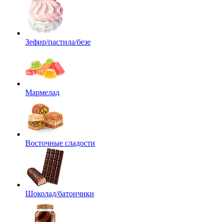
Зефир/пастила/безе
Мармелад
Восточные сладости
Шоколад/батончики