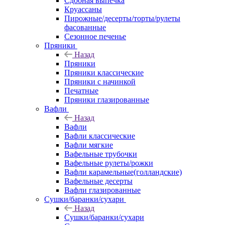
Сдобная выпечка
Круассаны
Пирожные/десерты/торты/рулеты
фасованные
Сезонное печенье
Пряники
Назад
Пряники
Пряники классические
Пряники с начинкой
Печатные
Пряники глазированные
Вафли
Назад
Вафли
Вафли классические
Вафли мягкие
Вафельные трубочки
Вафельные рулеты/рожки
Вафли карамельные(голландские)
Вафельные десерты
Вафли глазированные
Сушки/баранки/сухари
Назад
Сушки/баранки/сухари