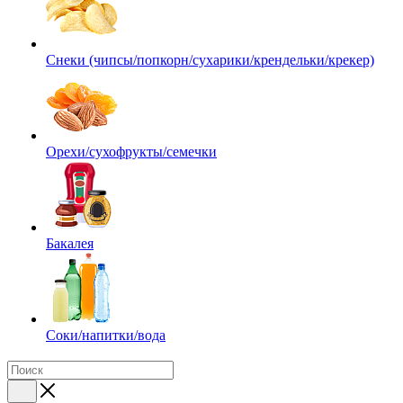
Снеки (чипсы/попкорн/сухарики/крендельки/крекер)
Орехи/сухофрукты/семечки
Бакалея
Соки/напитки/вода