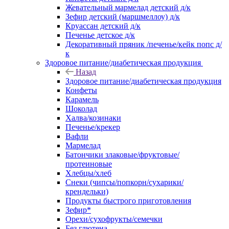
Жевательный мармелад детский д/к
Зефир детский (маршмеллоу) д/к
Круассан детский д/к
Печенье детское д/к
Декоративный пряник /печенье/кейк попс д/
к
Здоровое питание/диабетическая продукция
Назад
Здоровое питание/диабетическая продукция
Конфеты
Карамель
Шоколад
Халва/козинаки
Печенье/крекер
Вафли
Мармелад
Батончики злаковые/фруктовые/
протеиновые
Хлебцы/хлеб
Снеки (чипсы/попкорн/сухарики/
крендельки)
Продукты быстрого приготовления
Зефир*
Орехи/сухофрукты/семечки
Без глютена