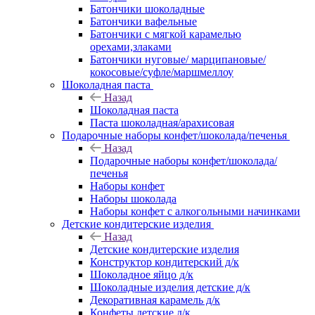
Батончики шоколадные
Батончики вафельные
Батончики с мягкой карамелью
орехами,злаками
Батончики нуговые/ марципановые/
кокосовые/суфле/маршмеллоу
Шоколадная паста
Назад
Шоколадная паста
Паста шоколадная/арахисовая
Подарочные наборы конфет/шоколада/печенья
Назад
Подарочные наборы конфет/шоколада/
печенья
Наборы конфет
Наборы шоколада
Наборы конфет с алкогольными начинками
Детские кондитерские изделия
Назад
Детские кондитерские изделия
Конструктор кондитерский д/к
Шоколадное яйцо д/к
Шоколадные изделия детские д/к
Декоративная карамель д/к
Конфеты детские д/к