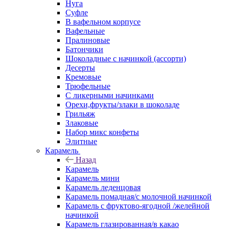
Нуга
Суфле
В вафельном корпусе
Вафельные
Пралиновые
Батончики
Шоколадные с начинкой (ассорти)
Десерты
Кремовые
Трюфельные
С ликерными начинками
Орехи,фрукты/злаки в шоколаде
Грильяж
Злаковые
Набор микс конфеты
Элитные
Карамель
Назад
Карамель
Карамель мини
Карамель леденцовая
Карамель помадная/с молочной начинкой
Карамель с фруктово-ягодной /желейной
начинкой
Карамель глазированная/в какао