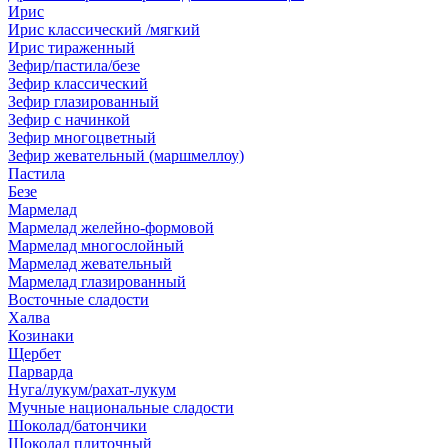
Ирис
Ирис классический /мягкий
Ирис тираженный
Зефир/пастила/безе
Зефир классический
Зефир глазированный
Зефир с начинкой
Зефир многоцветный
Зефир жевательный (маршмеллоу)
Пастила
Безе
Мармелад
Мармелад желейно-формовой
Мармелад многослойный
Мармелад жевательный
Мармелад глазированный
Восточные сладости
Халва
Козинаки
Щербет
Парварда
Нуга/лукум/рахат-лукум
Мучные национальные сладости
Шоколад/батончики
Шоколад плиточный