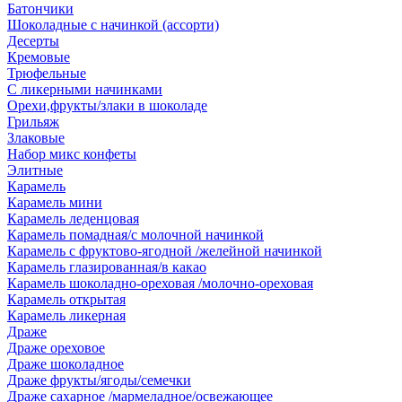
Батончики
Шоколадные с начинкой (ассорти)
Десерты
Кремовые
Трюфельные
С ликерными начинками
Орехи,фрукты/злаки в шоколаде
Грильяж
Злаковые
Набор микс конфеты
Элитные
Карамель
Карамель мини
Карамель леденцовая
Карамель помадная/с молочной начинкой
Карамель с фруктово-ягодной /желейной начинкой
Карамель глазированная/в какао
Карамель шоколадно-ореховая /молочно-ореховая
Карамель открытая
Карамель ликерная
Драже
Драже ореховое
Драже шоколадное
Драже фрукты/ягоды/семечки
Драже сахарное /мармеладное/освежающее