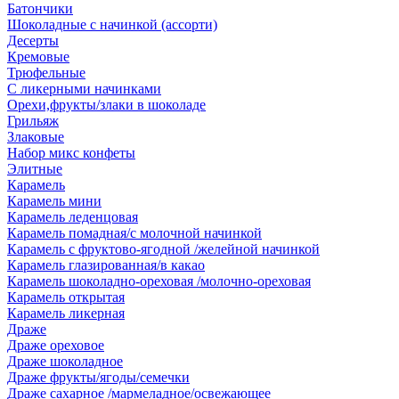
Батончики
Шоколадные с начинкой (ассорти)
Десерты
Кремовые
Трюфельные
С ликерными начинками
Орехи,фрукты/злаки в шоколаде
Грильяж
Злаковые
Набор микс конфеты
Элитные
Карамель
Карамель мини
Карамель леденцовая
Карамель помадная/с молочной начинкой
Карамель с фруктово-ягодной /желейной начинкой
Карамель глазированная/в какао
Карамель шоколадно-ореховая /молочно-ореховая
Карамель открытая
Карамель ликерная
Драже
Драже ореховое
Драже шоколадное
Драже фрукты/ягоды/семечки
Драже сахарное /мармеладное/освежающее