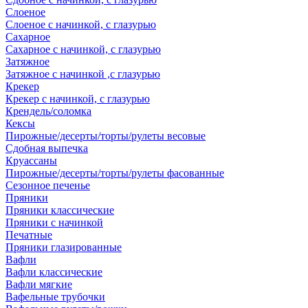
Слоеное
Слоеное с начинкой, с глазурью
Сахарное
Сахарное с начинкой, с глазурью
Затяжное
Затяжное с начинкой ,с глазурью
Крекер
Крекер с начинкой, с глазурью
Крендель/соломка
Кексы
Пирожные/десерты/торты/рулеты весовые
Сдобная выпечка
Круассаны
Пирожные/десерты/торты/рулеты фасованные
Сезонное печенье
Пряники
Пряники классические
Пряники с начинкой
Печатные
Пряники глазированные
Вафли
Вафли классические
Вафли мягкие
Вафельные трубочки