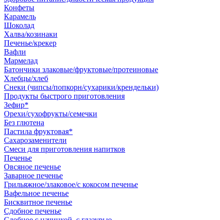
Конфеты
Карамель
Шоколад
Халва/козинаки
Печенье/крекер
Вафли
Мармелад
Батончики злаковые/фруктовые/протеиновые
Хлебцы/хлеб
Снеки (чипсы/попкорн/сухарики/крендельки)
Продукты быстрого приготовления
Зефир*
Орехи/сухофрукты/семечки
Без глютена
Пастила фруктовая*
Сахарозаменители
Смеси для приготовления напитков
Печенье
Овсяное печенье
Заварное печенье
Грильяжное/злаковое/с кокосом печенье
Вафельное печенье
Бисквитное печенье
Сдобное печенье
Сдобное с начинкой, с глазурью