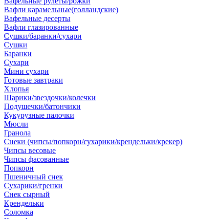
Вафельные рулеты/рожки
Вафли карамельные(голландские)
Вафельные десерты
Вафли глазированные
Сушки/баранки/сухари
Сушки
Баранки
Сухари
Мини сухари
Готовые завтраки
Хлопья
Шарики/звездочки/колечки
Подушечки/батончики
Кукурузные палочки
Мюсли
Гранола
Снеки (чипсы/попкорн/сухарики/крендельки/крекер)
Чипсы весовые
Чипсы фасованные
Попкорн
Пшеничный снек
Сухарики/гренки
Снек сырный
Крендельки
Соломка