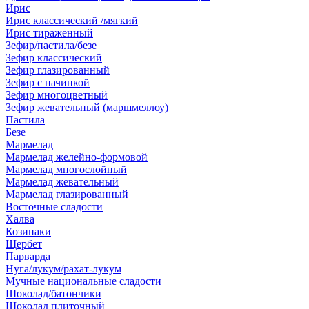
Ирис
Ирис классический /мягкий
Ирис тираженный
Зефир/пастила/безе
Зефир классический
Зефир глазированный
Зефир с начинкой
Зефир многоцветный
Зефир жевательный (маршмеллоу)
Пастила
Безе
Мармелад
Мармелад желейно-формовой
Мармелад многослойный
Мармелад жевательный
Мармелад глазированный
Восточные сладости
Халва
Козинаки
Щербет
Парварда
Нуга/лукум/рахат-лукум
Мучные национальные сладости
Шоколад/батончики
Шоколад плиточный