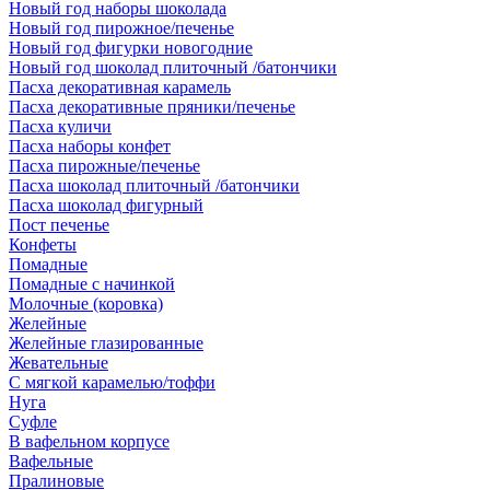
Новый год наборы шоколада
Новый год пирожное/печенье
Новый год фигурки новогодние
Новый год шоколад плиточный /батончики
Пасха декоративная карамель
Пасха декоративные пряники/печенье
Пасха куличи
Пасха наборы конфет
Пасха пирожные/печенье
Пасха шоколад плиточный /батончики
Пасха шоколад фигурный
Пост печенье
Конфеты
Помадные
Помадные с начинкой
Молочные (коровка)
Желейные
Желейные глазированные
Жевательные
С мягкой карамелью/тоффи
Нуга
Суфле
В вафельном корпусе
Вафельные
Пралиновые