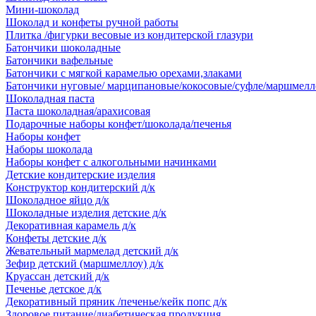
Мини-шоколад
Шоколад и конфеты ручной работы
Плитка /фигурки весовые из кондитерской глазури
Батончики шоколадные
Батончики вафельные
Батончики с мягкой карамелью орехами,злаками
Батончики нуговые/ марципановые/кокосовые/суфле/маршмелл
Шоколадная паста
Паста шоколадная/арахисовая
Подарочные наборы конфет/шоколада/печенья
Наборы конфет
Наборы шоколада
Наборы конфет с алкогольными начинками
Детские кондитерские изделия
Конструктор кондитерский д/к
Шоколадное яйцо д/к
Шоколадные изделия детские д/к
Декоративная карамель д/к
Конфеты детские д/к
Жевательный мармелад детский д/к
Зефир детский (маршмеллоу) д/к
Круассан детский д/к
Печенье детское д/к
Декоративный пряник /печенье/кейк попс д/к
Здоровое питание/диабетическая продукция