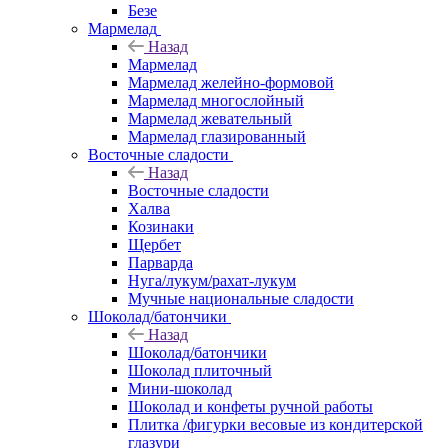
Безе
Мармелад
Назад
Мармелад
Мармелад желейно-формовой
Мармелад многослойный
Мармелад жевательный
Мармелад глазированный
Восточные сладости
Назад
Восточные сладости
Халва
Козинаки
Щербет
Парварда
Нуга/лукум/рахат-лукум
Мучные национальные сладости
Шоколад/батончики
Назад
Шоколад/батончики
Шоколад плиточный
Мини-шоколад
Шоколад и конфеты ручной работы
Плитка /фигурки весовые из кондитерской
глазури