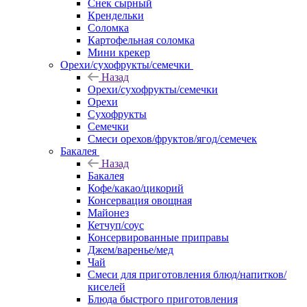
Снек сырный
Крендельки
Соломка
Картофельная соломка
Мини крекер
Орехи/сухофрукты/семечки
Назад
Орехи/сухофрукты/семечки
Орехи
Сухофрукты
Семечки
Смеси орехов/фруктов/ягод/семечек
Бакалея
Назад
Бакалея
Кофе/какао/цикорий
Консервация овощная
Майонез
Кетчуп/соус
Консервированные приправы
Джем/варенье/мед
Чай
Смеси для приготовления блюд/напитков/
киселей
Блюда быстрого приготовления