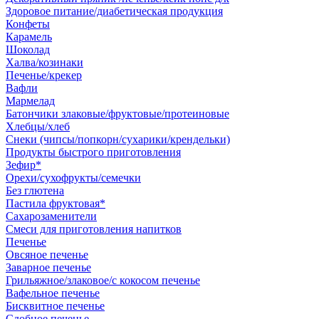
Здоровое питание/диабетическая продукция
Конфеты
Карамель
Шоколад
Халва/козинаки
Печенье/крекер
Вафли
Мармелад
Батончики злаковые/фруктовые/протеиновые
Хлебцы/хлеб
Снеки (чипсы/попкорн/сухарики/крендельки)
Продукты быстрого приготовления
Зефир*
Орехи/сухофрукты/семечки
Без глютена
Пастила фруктовая*
Сахарозаменители
Смеси для приготовления напитков
Печенье
Овсяное печенье
Заварное печенье
Грильяжное/злаковое/с кокосом печенье
Вафельное печенье
Бисквитное печенье
Сдобное печенье