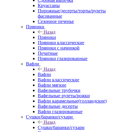
Сдобная выпечка
Круассаны
Пирожные/десерты/торты/рулеты
фасованные
Сезонное печенье
Пряники
Назад
Пряники
Пряники классические
Пряники с начинкой
Печатные
Пряники глазированные
Вафли
Назад
Вафли
Вафли классические
Вафли мягкие
Вафельные трубочки
Вафельные рулеты/рожки
Вафли карамельные(голландские)
Вафельные десерты
Вафли глазированные
Сушки/баранки/сухари
Назад
Сушки/баранки/сухари