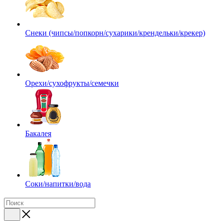
Снеки (чипсы/попкорн/сухарики/крендельки/крекер)
Орехи/сухофрукты/семечки
Бакалея
Соки/напитки/вода