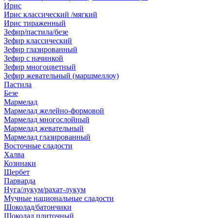
Ирис
Ирис классический /мягкий
Ирис тираженный
Зефир/пастила/безе
Зефир классический
Зефир глазированный
Зефир с начинкой
Зефир многоцветный
Зефир жевательный (маршмеллоу)
Пастила
Безе
Мармелад
Мармелад желейно-формовой
Мармелад многослойный
Мармелад жевательный
Мармелад глазированный
Восточные сладости
Халва
Козинаки
Щербет
Парварда
Нуга/лукум/рахат-лукум
Мучные национальные сладости
Шоколад/батончики
Шоколад плиточный