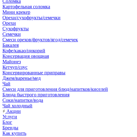
Соломка
Картофельная соломка
Мини крекер
Орехи/сухофрукты/семечки
Орехи
Сухофрукты
Семечки
Смеси орехов/фруктов/ягод/семечек
Бакалея
Кофе/какао/цикорий
Консервация овощная
Майонез
Кетчуп/соус
Консервированные приправы
Джем/варенье/мед
Чай
Смеси для приготовления блюд/напитков/киселей
Блюда быстрого приготовления
Соки/напитки/вода
Чай холодный
Акции
Услуги
Блог
Бренды
Как купить