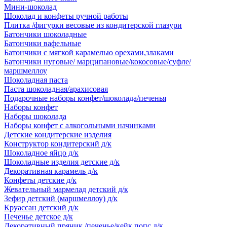
Мини-шоколад
Шоколад и конфеты ручной работы
Плитка /фигурки весовые из кондитерской глазури
Батончики шоколадные
Батончики вафельные
Батончики с мягкой карамелью орехами,злаками
Батончики нуговые/ марципановые/кокосовые/суфле/
маршмеллоу
Шоколадная паста
Паста шоколадная/арахисовая
Подарочные наборы конфет/шоколада/печенья
Наборы конфет
Наборы шоколада
Наборы конфет с алкогольными начинками
Детские кондитерские изделия
Конструктор кондитерский д/к
Шоколадное яйцо д/к
Шоколадные изделия детские д/к
Декоративная карамель д/к
Конфеты детские д/к
Жевательный мармелад детский д/к
Зефир детский (маршмеллоу) д/к
Круассан детский д/к
Печенье детское д/к
Декоративный пряник /печенье/кейк попс д/к