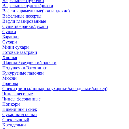
Вафельные трубочки
Вафельные рулеты/рожки
Вафли карамельные(голландские)
Вафельные десерты
Вафли глазированные
Сушки/баранки/сухари
Сушки
Баранки
Сухари
Мини сухари
Готовые завтраки
Хлопья
Шарики/звездочки/колечки
Подушечки/батончики
Кукурузные палочки
Мюсли
Гранола
Снеки (чипсы/попкорн/сухарики/крендельки/крекер)
Чипсы весовые
Чипсы фасованные
Попкорн
Пшеничный снек
Сухарики/гренки
Снек сырный
Крендельки