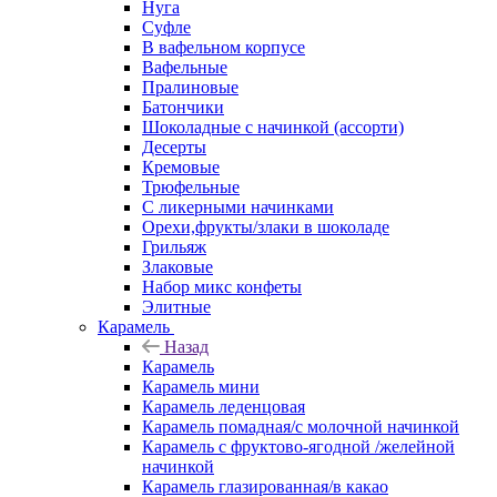
Нуга
Суфле
В вафельном корпусе
Вафельные
Пралиновые
Батончики
Шоколадные с начинкой (ассорти)
Десерты
Кремовые
Трюфельные
С ликерными начинками
Орехи,фрукты/злаки в шоколаде
Грильяж
Злаковые
Набор микс конфеты
Элитные
Карамель
Назад
Карамель
Карамель мини
Карамель леденцовая
Карамель помадная/с молочной начинкой
Карамель с фруктово-ягодной /желейной
начинкой
Карамель глазированная/в какао