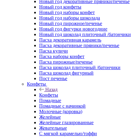
Новый год декоративные пряники/печенье
Новый год конфеты
Новый год наборы конфет
Новый год наборы шоколада
Новый год пирожное/печенье
Новый год фигурки новогодние
Новый год шоколад плиточный /батончики
Пасха декоративная карамель
Пасха декоративные пряники/печенье
Пасха куличи
Пасха наборы конфет
Пасха пирожные/печенье
Пасха шоколад плиточный /батончики
Пасха шоколад фигурный
Пост печенье
Конфеты
Назад
Конфеты
Помадные
Помадные с начинкой
Молочные (коровка)
Желейные
Желейные глазированные
Жевательные
С мягкой карамелью/тоффи