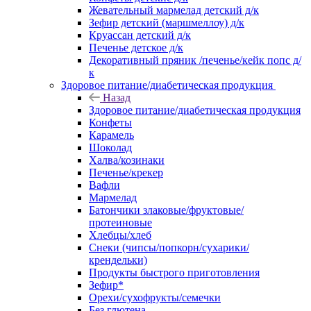
Жевательный мармелад детский д/к
Зефир детский (маршмеллоу) д/к
Круассан детский д/к
Печенье детское д/к
Декоративный пряник /печенье/кейк попс д/
к
Здоровое питание/диабетическая продукция
Назад
Здоровое питание/диабетическая продукция
Конфеты
Карамель
Шоколад
Халва/козинаки
Печенье/крекер
Вафли
Мармелад
Батончики злаковые/фруктовые/
протеиновые
Хлебцы/хлеб
Снеки (чипсы/попкорн/сухарики/
крендельки)
Продукты быстрого приготовления
Зефир*
Орехи/сухофрукты/семечки
Без глютена