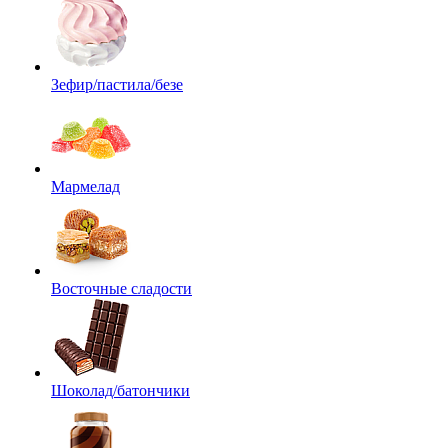
Зефир/пастила/безе
Мармелад
Восточные сладости
Шоколад/батончики