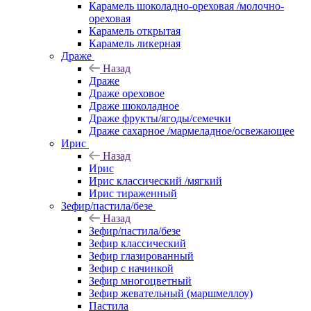
Карамель шоколадно-ореховая /молочно-
ореховая
Карамель открытая
Карамель ликерная
Драже
Назад
Драже
Драже ореховое
Драже шоколадное
Драже фрукты/ягоды/семечки
Драже сахарное /мармеладное/освежающее
Ирис
Назад
Ирис
Ирис классический /мягкий
Ирис тираженный
Зефир/пастила/безе
Назад
Зефир/пастила/безе
Зефир классический
Зефир глазированный
Зефир с начинкой
Зефир многоцветный
Зефир жевательный (маршмеллоу)
Пастила