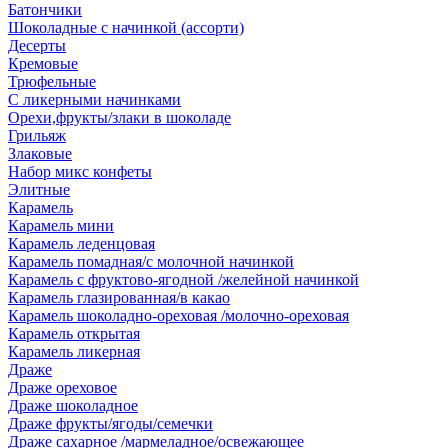
Батончики
Шоколадные с начинкой (ассорти)
Десерты
Кремовые
Трюфельные
С ликерными начинками
Орехи,фрукты/злаки в шоколаде
Грильяж
Злаковые
Набор микс конфеты
Элитные
Карамель
Карамель мини
Карамель леденцовая
Карамель помадная/с молочной начинкой
Карамель с фруктово-ягодной /желейной начинкой
Карамель глазированная/в какао
Карамель шоколадно-ореховая /молочно-ореховая
Карамель открытая
Карамель ликерная
Драже
Драже ореховое
Драже шоколадное
Драже фрукты/ягоды/семечки
Драже сахарное /мармеладное/освежающее