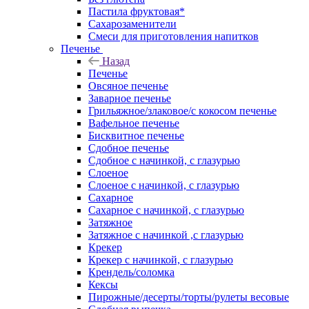
Пастила фруктовая*
Сахарозаменители
Смеси для приготовления напитков
Печенье
Назад
Печенье
Овсяное печенье
Заварное печенье
Грильяжное/злаковое/с кокосом печенье
Вафельное печенье
Бисквитное печенье
Сдобное печенье
Сдобное с начинкой, с глазурью
Слоеное
Слоеное с начинкой, с глазурью
Сахарное
Сахарное с начинкой, с глазурью
Затяжное
Затяжное с начинкой ,с глазурью
Крекер
Крекер с начинкой, с глазурью
Крендель/соломка
Кексы
Пирожные/десерты/торты/рулеты весовые