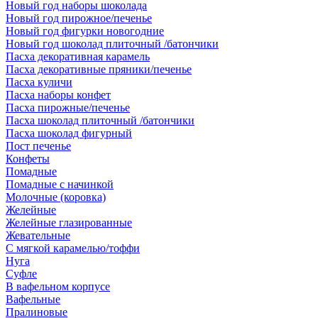
Новый год наборы шоколада
Новый год пирожное/печенье
Новый год фигурки новогодние
Новый год шоколад плиточный /батончики
Пасха декоративная карамель
Пасха декоративные пряники/печенье
Пасха куличи
Пасха наборы конфет
Пасха пирожные/печенье
Пасха шоколад плиточный /батончики
Пасха шоколад фигурный
Пост печенье
Конфеты
Помадные
Помадные с начинкой
Молочные (коровка)
Желейные
Желейные глазированные
Жевательные
С мягкой карамелью/тоффи
Нуга
Суфле
В вафельном корпусе
Вафельные
Пралиновые