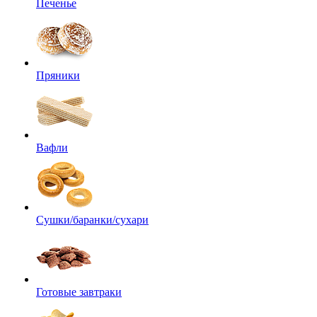
Печенье
Пряники
Вафли
Сушки/баранки/сухари
Готовые завтраки