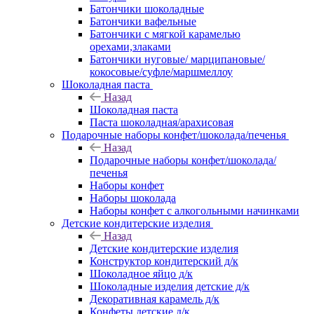
Батончики шоколадные
Батончики вафельные
Батончики с мягкой карамелью
орехами,злаками
Батончики нуговые/ марципановые/
кокосовые/суфле/маршмеллоу
Шоколадная паста
Назад
Шоколадная паста
Паста шоколадная/арахисовая
Подарочные наборы конфет/шоколада/печенья
Назад
Подарочные наборы конфет/шоколада/
печенья
Наборы конфет
Наборы шоколада
Наборы конфет с алкогольными начинками
Детские кондитерские изделия
Назад
Детские кондитерские изделия
Конструктор кондитерский д/к
Шоколадное яйцо д/к
Шоколадные изделия детские д/к
Декоративная карамель д/к
Конфеты детские д/к