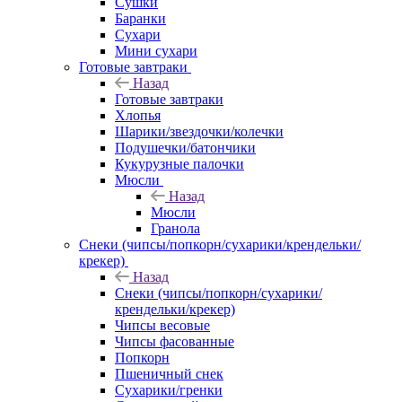
Сушки
Баранки
Сухари
Мини сухари
Готовые завтраки
Назад
Готовые завтраки
Хлопья
Шарики/звездочки/колечки
Подушечки/батончики
Кукурузные палочки
Мюсли
Назад
Мюсли
Гранола
Снеки (чипсы/попкорн/сухарики/крендельки/
крекер)
Назад
Снеки (чипсы/попкорн/сухарики/
крендельки/крекер)
Чипсы весовые
Чипсы фасованные
Попкорн
Пшеничный снек
Сухарики/гренки