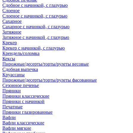
Сдобное с начинкой, с глазурью
Слоеное
Слоеное с начинкой, с глазурью
Сахарное
Сахарное с начинкой, с глазурью
Затяжное
Затяжное с начинкой ,с глазурью
Крекер
Крекер с начинкой, с глазурью
Крендель/соломка
Кексы
Пирожные/десерты/торты/рулеты весовые
Сдобная выпечка
Круассаны
Пирожные/десерты/торты/рулеты фасованные
Сезонное печенье
Пряники
Пряники классические
Пряники с начинкой
Печатные
Пряники глазированные
Вафли
Вафли классические
Вафли мягкие