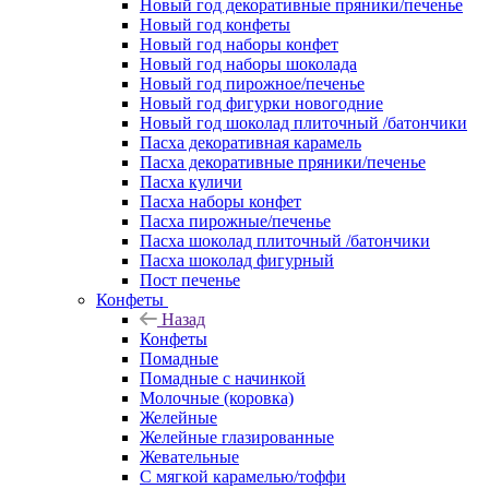
Новый год декоративные пряники/печенье
Новый год конфеты
Новый год наборы конфет
Новый год наборы шоколада
Новый год пирожное/печенье
Новый год фигурки новогодние
Новый год шоколад плиточный /батончики
Пасха декоративная карамель
Пасха декоративные пряники/печенье
Пасха куличи
Пасха наборы конфет
Пасха пирожные/печенье
Пасха шоколад плиточный /батончики
Пасха шоколад фигурный
Пост печенье
Конфеты
Назад
Конфеты
Помадные
Помадные с начинкой
Молочные (коровка)
Желейные
Желейные глазированные
Жевательные
С мягкой карамелью/тоффи