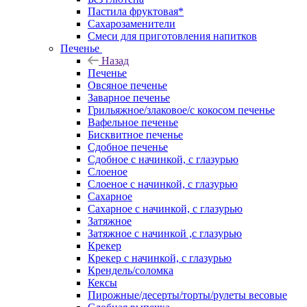
Пастила фруктовая*
Сахарозаменители
Смеси для приготовления напитков
Печенье
Назад
Печенье
Овсяное печенье
Заварное печенье
Грильяжное/злаковое/с кокосом печенье
Вафельное печенье
Бисквитное печенье
Сдобное печенье
Сдобное с начинкой, с глазурью
Слоеное
Слоеное с начинкой, с глазурью
Сахарное
Сахарное с начинкой, с глазурью
Затяжное
Затяжное с начинкой ,с глазурью
Крекер
Крекер с начинкой, с глазурью
Крендель/соломка
Кексы
Пирожные/десерты/торты/рулеты весовые