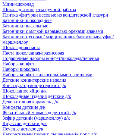
Мини-шоколад
Шоколад и конфеты ручной работы
Плитка /фигурки весовые из кондитерской глазури
Батончики шоколадные
Батончики вафельные
Батончики с мягкой карамелью орехами,злаками
Батончики нуговые/ марципановые/кокосовые/суфле/
маршмеллоу
Шоколадная паста
Паста шоколадная/арахисовая
Подарочные наборы конфет/шоколада/печенья
Наборы конфет
Наборы шоколада
Наборы конфет с алкогольными начинками
Детские кондитерские изделия
Конструктор кондитерский д/к
Шоколадное яйцо д/к
Шоколадные изделия детские д/к
Декоративная карамель д/к
Конфеты детские д/к
Жевательный мармелад детский д/к
Зефир детский (маршмеллоу) д/к
Круассан детский д/к
Печенье детское д/к
Декоративный пряник /печенье/кейк попс д/к