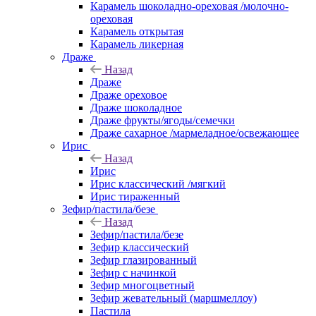
Карамель шоколадно-ореховая /молочно-
ореховая
Карамель открытая
Карамель ликерная
Драже
Назад
Драже
Драже ореховое
Драже шоколадное
Драже фрукты/ягоды/семечки
Драже сахарное /мармеладное/освежающее
Ирис
Назад
Ирис
Ирис классический /мягкий
Ирис тираженный
Зефир/пастила/безе
Назад
Зефир/пастила/безе
Зефир классический
Зефир глазированный
Зефир с начинкой
Зефир многоцветный
Зефир жевательный (маршмеллоу)
Пастила