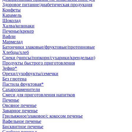
Здоровое питание/диабетическая продукция
Конфеты
Карамель
Шоколад
Халва/козинаки
Печенье/крекер
Вафли
Мармелад
Батончики злаковые/фруктовые/протеиновые
Хлебцы/хлеб
Снеки (чипсы/попкорн/сухарики/крендельки)
Продукты быстрого приготовления
Зефир*
Орехи/сухофрукты/семечки
Без глютена
Пастила фруктовая*
Сахарозаменители
Смеси для приготовления напитков
Печенье
Овсяное печенье
Заварное печенье
Грильяжное/злаковое/с кокосом печенье
Вафельное печенье
Бисквитное печенье
Сдобное печенье