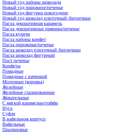
Новый год наборы шоколада
Новый год пирожное/печенье
Новый год фигурки новогодние
Новый год шоколад плиточный /батончики
Пасха декоративная карамель
Пасха декоративные пряники/печенье
Пасха куличи
Пасха наборы конфет
Пасха пирожные/печенье
Пасха шоколад плиточный /батончики
Пасха шоколад фигурный
Пост печенье
Конфеты
Помадные
Помадные с начинкой
Молочные (коровка)
Желейные
Желейные глазированные
Жевательные
С мягкой карамелью/тоффи
Нуга
Суфле
В вафельном корпусе
Вафельные
Пралиновые