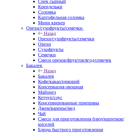
Снек сырный
Крендельки
Соломка
Картофельная соломка
Мини крекер
Орехи/сухофрукты/семечки
Назад
Орехи/сухофрукты/семечки
Орехи
Сухофрукты
Семечки
Смеси орехов/фруктов/ягод/семечек
Бакалея
Назад
Бакалея
Кофе/какао/цикорий
Консервация овощная
Майонез
Кетчуп/соус
Консервированные приправы
Джем/варенье/мед
Чай
Смеси для приготовления блюд/напитков/
киселей
Блюда быстрого приготовления