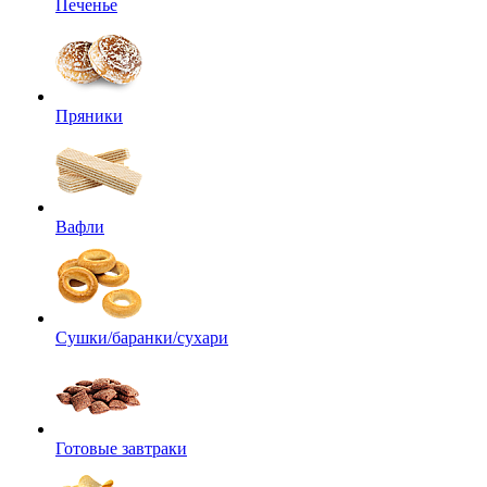
Печенье
Пряники
Вафли
Сушки/баранки/сухари
Готовые завтраки