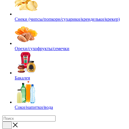
Снеки (чипсы/попкорн/сухарики/крендельки/крекер)
Орехи/сухофрукты/семечки
Бакалея
Соки/напитки/вода