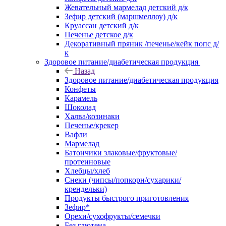
Жевательный мармелад детский д/к
Зефир детский (маршмеллоу) д/к
Круассан детский д/к
Печенье детское д/к
Декоративный пряник /печенье/кейк попс д/
к
Здоровое питание/диабетическая продукция
Назад
Здоровое питание/диабетическая продукция
Конфеты
Карамель
Шоколад
Халва/козинаки
Печенье/крекер
Вафли
Мармелад
Батончики злаковые/фруктовые/
протеиновые
Хлебцы/хлеб
Снеки (чипсы/попкорн/сухарики/
крендельки)
Продукты быстрого приготовления
Зефир*
Орехи/сухофрукты/семечки
Без глютена