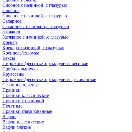
Сдобное с начинкой, с глазурью
Слоеное
Слоеное с начинкой, с глазурью
Сахарное
Сахарное с начинкой, с глазурью
Затяжное
Затяжное с начинкой ,с глазурью
Крекер
Крекер с начинкой, с глазурью
Крендель/соломка
Кексы
Пирожные/десерты/торты/рулеты весовые
Сдобная выпечка
Круассаны
Пирожные/десерты/торты/рулеты фасованные
Сезонное печенье
Пряники
Пряники классические
Пряники с начинкой
Печатные
Пряники глазированные
Вафли
Вафли классические
Вафли мягкие