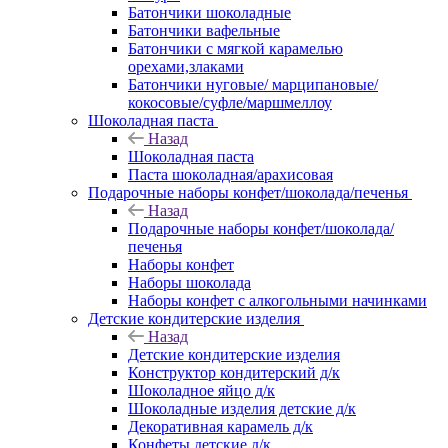
Батончики шоколадные
Батончики вафельные
Батончики с мягкой карамелью
орехами,злаками
Батончики нуговые/ марципановые/
кокосовые/суфле/маршмеллоу
Шоколадная паста
Назад
Шоколадная паста
Паста шоколадная/арахисовая
Подарочные наборы конфет/шоколада/печенья
Назад
Подарочные наборы конфет/шоколада/
печенья
Наборы конфет
Наборы шоколада
Наборы конфет с алкогольными начинками
Детские кондитерские изделия
Назад
Детские кондитерские изделия
Конструктор кондитерский д/к
Шоколадное яйцо д/к
Шоколадные изделия детские д/к
Декоративная карамель д/к
Конфеты детские д/к