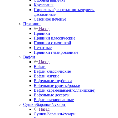
Сдобная выпечка
Круассаны
Пирожные/десерты/торты/рулеты
фасованные
Сезонное печенье
Пряники
Назад
Пряники
Пряники классические
Пряники с начинкой
Печатные
Пряники глазированные
Вафли
Назад
Вафли
Вафли классические
Вафли мягкие
Вафельные трубочки
Вафельные рулеты/рожки
Вафли карамельные(голландские)
Вафельные десерты
Вафли глазированные
Сушки/баранки/сухари
Назад
Сушки/баранки/сухари