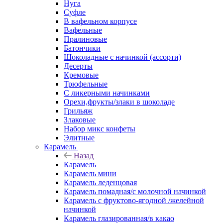
Нуга
Суфле
В вафельном корпусе
Вафельные
Пралиновые
Батончики
Шоколадные с начинкой (ассорти)
Десерты
Кремовые
Трюфельные
С ликерными начинками
Орехи,фрукты/злаки в шоколаде
Грильяж
Злаковые
Набор микс конфеты
Элитные
Карамель
Назад
Карамель
Карамель мини
Карамель леденцовая
Карамель помадная/с молочной начинкой
Карамель с фруктово-ягодной /желейной
начинкой
Карамель глазированная/в какао