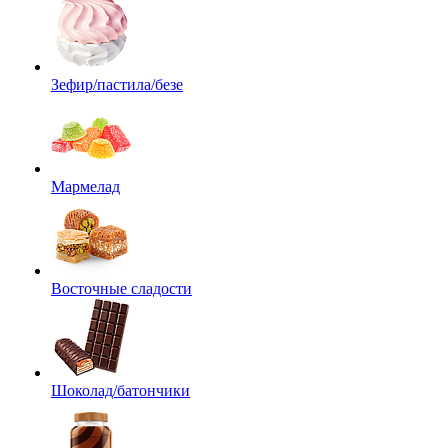
Зефир/пастила/безе
Мармелад
Восточные сладости
Шоколад/батончики