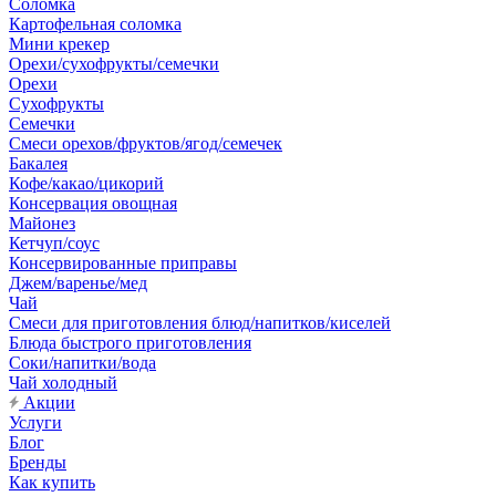
Соломка
Картофельная соломка
Мини крекер
Орехи/сухофрукты/семечки
Орехи
Сухофрукты
Семечки
Смеси орехов/фруктов/ягод/семечек
Бакалея
Кофе/какао/цикорий
Консервация овощная
Майонез
Кетчуп/соус
Консервированные приправы
Джем/варенье/мед
Чай
Смеси для приготовления блюд/напитков/киселей
Блюда быстрого приготовления
Соки/напитки/вода
Чай холодный
Акции
Услуги
Блог
Бренды
Как купить