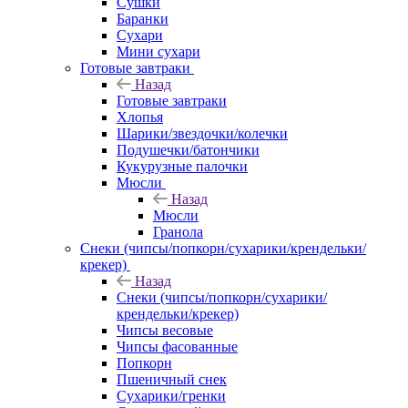
Сушки
Баранки
Сухари
Мини сухари
Готовые завтраки
Назад
Готовые завтраки
Хлопья
Шарики/звездочки/колечки
Подушечки/батончики
Кукурузные палочки
Мюсли
Назад
Мюсли
Гранола
Снеки (чипсы/попкорн/сухарики/крендельки/
крекер)
Назад
Снеки (чипсы/попкорн/сухарики/
крендельки/крекер)
Чипсы весовые
Чипсы фасованные
Попкорн
Пшеничный снек
Сухарики/гренки