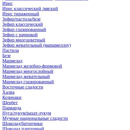
Ирис
Ирис классический /мягкий
Ирис тираженный
Зефир/пастила/безе
Зефир классический
Зефир глазированный
Зефир с начинкой
Зефир многоцветный
Зефир жевательный (маршмеллоу)
Пастила
Безе
Мармелад
Мармелад желейно-формовой
Мармелад многослойный
Мармелад жевательный
Мармелад глазированный
Восточные сладости
Халва
Козинаки
Щербет
Парварда
Нуга/лукум/рахат-лукум
Мучные национальные сладости
Шоколад/батончики
Шоколад плиточный