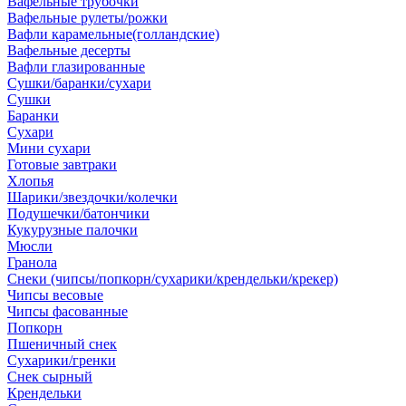
Вафельные трубочки
Вафельные рулеты/рожки
Вафли карамельные(голландские)
Вафельные десерты
Вафли глазированные
Сушки/баранки/сухари
Сушки
Баранки
Сухари
Мини сухари
Готовые завтраки
Хлопья
Шарики/звездочки/колечки
Подушечки/батончики
Кукурузные палочки
Мюсли
Гранола
Снеки (чипсы/попкорн/сухарики/крендельки/крекер)
Чипсы весовые
Чипсы фасованные
Попкорн
Пшеничный снек
Сухарики/гренки
Снек сырный
Крендельки