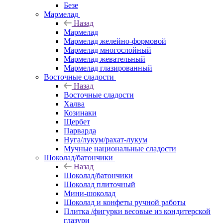
Безе
Мармелад
Назад
Мармелад
Мармелад желейно-формовой
Мармелад многослойный
Мармелад жевательный
Мармелад глазированный
Восточные сладости
Назад
Восточные сладости
Халва
Козинаки
Щербет
Парварда
Нуга/лукум/рахат-лукум
Мучные национальные сладости
Шоколад/батончики
Назад
Шоколад/батончики
Шоколад плиточный
Мини-шоколад
Шоколад и конфеты ручной работы
Плитка /фигурки весовые из кондитерской
глазури