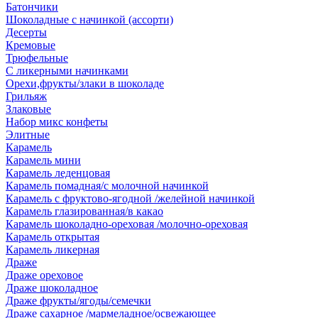
Батончики
Шоколадные с начинкой (ассорти)
Десерты
Кремовые
Трюфельные
С ликерными начинками
Орехи,фрукты/злаки в шоколаде
Грильяж
Злаковые
Набор микс конфеты
Элитные
Карамель
Карамель мини
Карамель леденцовая
Карамель помадная/с молочной начинкой
Карамель с фруктово-ягодной /желейной начинкой
Карамель глазированная/в какао
Карамель шоколадно-ореховая /молочно-ореховая
Карамель открытая
Карамель ликерная
Драже
Драже ореховое
Драже шоколадное
Драже фрукты/ягоды/семечки
Драже сахарное /мармеладное/освежающее