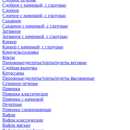
Сдобное с начинкой, с глазурью
Слоеное
Слоеное с начинкой, с глазурью
Сахарное
Сахарное с начинкой, с глазурью
Затяжное
Затяжное с начинкой ,с глазурью
Крекер
Крекер с начинкой, с глазурью
Крендель/соломка
Кексы
Пирожные/десерты/торты/рулеты весовые
Сдобная выпечка
Круассаны
Пирожные/десерты/торты/рулеты фасованные
Сезонное печенье
Пряники
Пряники классические
Пряники с начинкой
Печатные
Пряники глазированные
Вафли
Вафли классические
Вафли мягкие