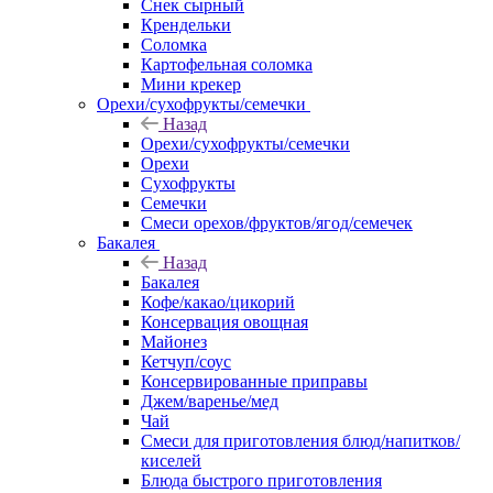
Снек сырный
Крендельки
Соломка
Картофельная соломка
Мини крекер
Орехи/сухофрукты/семечки
Назад
Орехи/сухофрукты/семечки
Орехи
Сухофрукты
Семечки
Смеси орехов/фруктов/ягод/семечек
Бакалея
Назад
Бакалея
Кофе/какао/цикорий
Консервация овощная
Майонез
Кетчуп/соус
Консервированные приправы
Джем/варенье/мед
Чай
Смеси для приготовления блюд/напитков/
киселей
Блюда быстрого приготовления