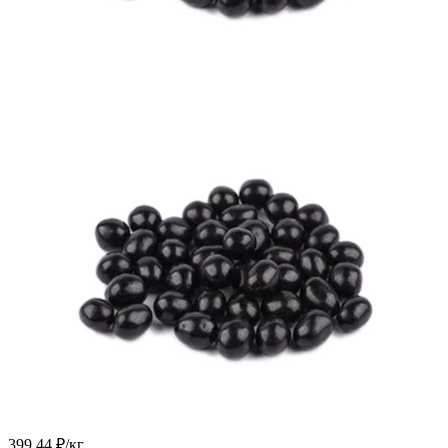
399.44
₽
/кг