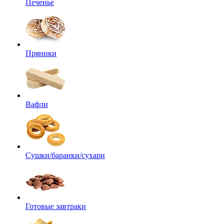
Печенье
Пряники
Вафли
Сушки/баранки/сухари
Готовые завтраки