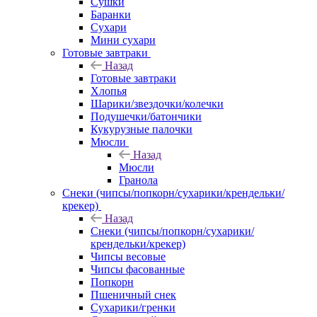
Сушки
Баранки
Сухари
Мини сухари
Готовые завтраки
Назад
Готовые завтраки
Хлопья
Шарики/звездочки/колечки
Подушечки/батончики
Кукурузные палочки
Мюсли
Назад
Мюсли
Гранола
Снеки (чипсы/попкорн/сухарики/крендельки/
крекер)
Назад
Снеки (чипсы/попкорн/сухарики/
крендельки/крекер)
Чипсы весовые
Чипсы фасованные
Попкорн
Пшеничный снек
Сухарики/гренки