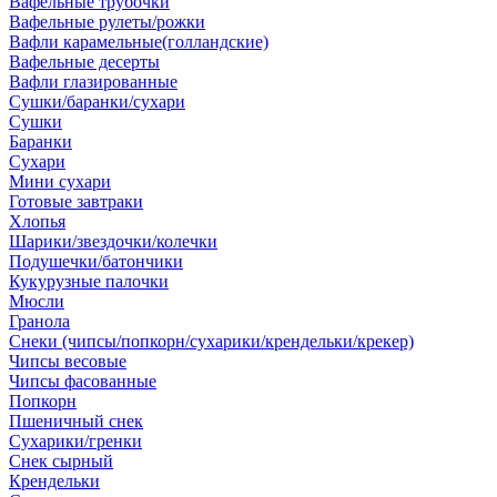
Вафельные трубочки
Вафельные рулеты/рожки
Вафли карамельные(голландские)
Вафельные десерты
Вафли глазированные
Сушки/баранки/сухари
Сушки
Баранки
Сухари
Мини сухари
Готовые завтраки
Хлопья
Шарики/звездочки/колечки
Подушечки/батончики
Кукурузные палочки
Мюсли
Гранола
Снеки (чипсы/попкорн/сухарики/крендельки/крекер)
Чипсы весовые
Чипсы фасованные
Попкорн
Пшеничный снек
Сухарики/гренки
Снек сырный
Крендельки