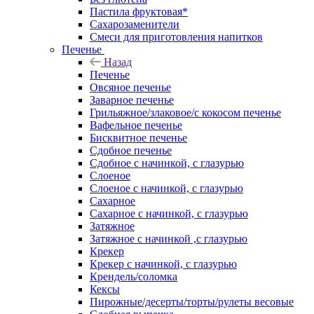
Пастила фруктовая*
Сахарозаменители
Смеси для приготовления напитков
Печенье
Назад
Печенье
Овсяное печенье
Заварное печенье
Грильяжное/злаковое/с кокосом печенье
Вафельное печенье
Бисквитное печенье
Сдобное печенье
Сдобное с начинкой, с глазурью
Слоеное
Слоеное с начинкой, с глазурью
Сахарное
Сахарное с начинкой, с глазурью
Затяжное
Затяжное с начинкой ,с глазурью
Крекер
Крекер с начинкой, с глазурью
Крендель/соломка
Кексы
Пирожные/десерты/торты/рулеты весовые