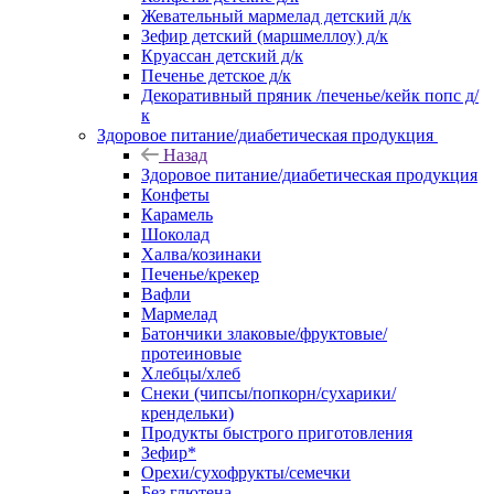
Жевательный мармелад детский д/к
Зефир детский (маршмеллоу) д/к
Круассан детский д/к
Печенье детское д/к
Декоративный пряник /печенье/кейк попс д/
к
Здоровое питание/диабетическая продукция
Назад
Здоровое питание/диабетическая продукция
Конфеты
Карамель
Шоколад
Халва/козинаки
Печенье/крекер
Вафли
Мармелад
Батончики злаковые/фруктовые/
протеиновые
Хлебцы/хлеб
Снеки (чипсы/попкорн/сухарики/
крендельки)
Продукты быстрого приготовления
Зефир*
Орехи/сухофрукты/семечки
Без глютена