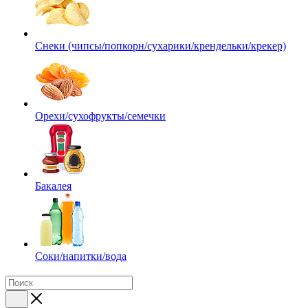
Снеки (чипсы/попкорн/сухарики/крендельки/крекер)
Орехи/сухофрукты/семечки
Бакалея
Соки/напитки/вода