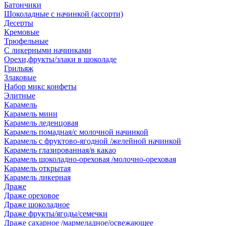
Батончики
Шоколадные с начинкой (ассорти)
Десерты
Кремовые
Трюфельные
С ликерными начинками
Орехи,фрукты/злаки в шоколаде
Грильяж
Злаковые
Набор микс конфеты
Элитные
Карамель
Карамель мини
Карамель леденцовая
Карамель помадная/с молочной начинкой
Карамель с фруктово-ягодной /желейной начинкой
Карамель глазированная/в какао
Карамель шоколадно-ореховая /молочно-ореховая
Карамель открытая
Карамель ликерная
Драже
Драже ореховое
Драже шоколадное
Драже фрукты/ягоды/семечки
Драже сахарное /мармеладное/освежающее