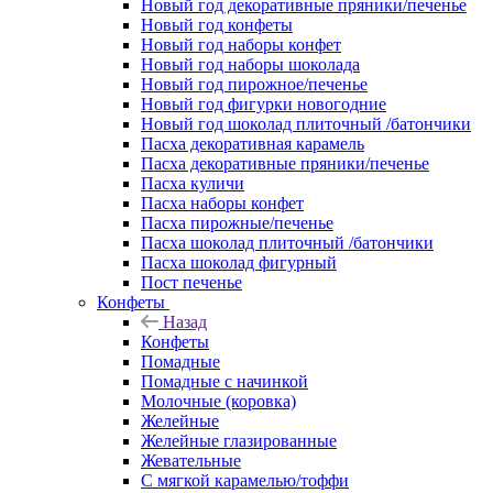
Новый год декоративные пряники/печенье
Новый год конфеты
Новый год наборы конфет
Новый год наборы шоколада
Новый год пирожное/печенье
Новый год фигурки новогодние
Новый год шоколад плиточный /батончики
Пасха декоративная карамель
Пасха декоративные пряники/печенье
Пасха куличи
Пасха наборы конфет
Пасха пирожные/печенье
Пасха шоколад плиточный /батончики
Пасха шоколад фигурный
Пост печенье
Конфеты
Назад
Конфеты
Помадные
Помадные с начинкой
Молочные (коровка)
Желейные
Желейные глазированные
Жевательные
С мягкой карамелью/тоффи