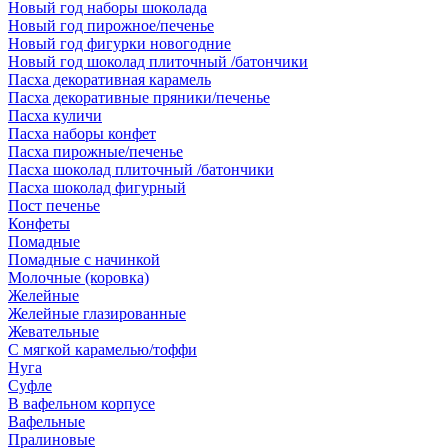
Новый год наборы шоколада
Новый год пирожное/печенье
Новый год фигурки новогодние
Новый год шоколад плиточный /батончики
Пасха декоративная карамель
Пасха декоративные пряники/печенье
Пасха куличи
Пасха наборы конфет
Пасха пирожные/печенье
Пасха шоколад плиточный /батончики
Пасха шоколад фигурный
Пост печенье
Конфеты
Помадные
Помадные с начинкой
Молочные (коровка)
Желейные
Желейные глазированные
Жевательные
С мягкой карамелью/тоффи
Нуга
Суфле
В вафельном корпусе
Вафельные
Пралиновые