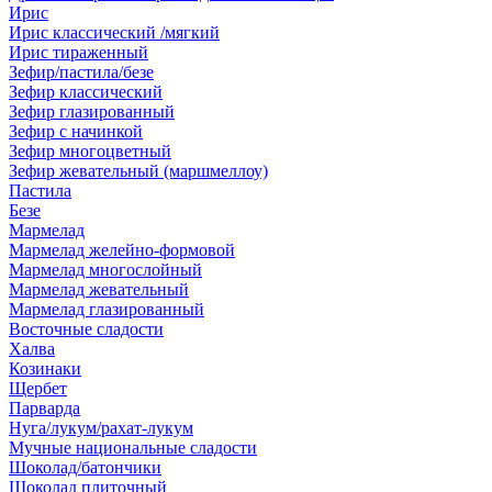
Ирис
Ирис классический /мягкий
Ирис тираженный
Зефир/пастила/безе
Зефир классический
Зефир глазированный
Зефир с начинкой
Зефир многоцветный
Зефир жевательный (маршмеллоу)
Пастила
Безе
Мармелад
Мармелад желейно-формовой
Мармелад многослойный
Мармелад жевательный
Мармелад глазированный
Восточные сладости
Халва
Козинаки
Щербет
Парварда
Нуга/лукум/рахат-лукум
Мучные национальные сладости
Шоколад/батончики
Шоколад плиточный