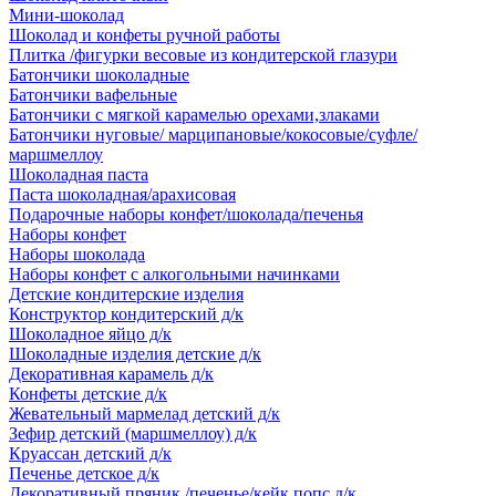
Мини-шоколад
Шоколад и конфеты ручной работы
Плитка /фигурки весовые из кондитерской глазури
Батончики шоколадные
Батончики вафельные
Батончики с мягкой карамелью орехами,злаками
Батончики нуговые/ марципановые/кокосовые/суфле/
маршмеллоу
Шоколадная паста
Паста шоколадная/арахисовая
Подарочные наборы конфет/шоколада/печенья
Наборы конфет
Наборы шоколада
Наборы конфет с алкогольными начинками
Детские кондитерские изделия
Конструктор кондитерский д/к
Шоколадное яйцо д/к
Шоколадные изделия детские д/к
Декоративная карамель д/к
Конфеты детские д/к
Жевательный мармелад детский д/к
Зефир детский (маршмеллоу) д/к
Круассан детский д/к
Печенье детское д/к
Декоративный пряник /печенье/кейк попс д/к