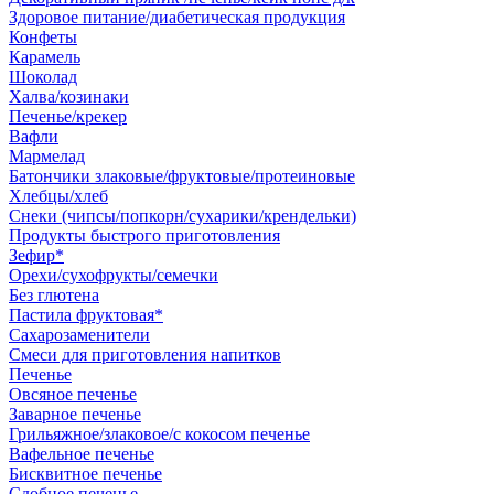
Здоровое питание/диабетическая продукция
Конфеты
Карамель
Шоколад
Халва/козинаки
Печенье/крекер
Вафли
Мармелад
Батончики злаковые/фруктовые/протеиновые
Хлебцы/хлеб
Снеки (чипсы/попкорн/сухарики/крендельки)
Продукты быстрого приготовления
Зефир*
Орехи/сухофрукты/семечки
Без глютена
Пастила фруктовая*
Сахарозаменители
Смеси для приготовления напитков
Печенье
Овсяное печенье
Заварное печенье
Грильяжное/злаковое/с кокосом печенье
Вафельное печенье
Бисквитное печенье
Сдобное печенье