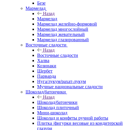
Безе
Мармелад
Назад
Мармелад
Мармелад желейно-формовой
Мармелад многослойный
Мармелад жевательный
Мармелад глазированный
Восточные сладости
Назад
Восточные сладости
Халва
Козинаки
Щербет
Парварда
Нуга/лукум/рахат-лукум
Мучные национальные сладости
Шоколад/батончики
Назад
Шоколад/батончики
Шоколад плиточный
Мини-шоколад
Шоколад и конфеты ручной работы
Плитка /фигурки весовые из кондитерской
глазури