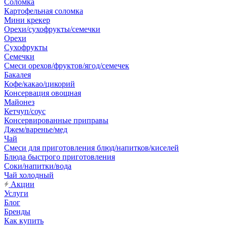
Соломка
Картофельная соломка
Мини крекер
Орехи/сухофрукты/семечки
Орехи
Сухофрукты
Семечки
Смеси орехов/фруктов/ягод/семечек
Бакалея
Кофе/какао/цикорий
Консервация овощная
Майонез
Кетчуп/соус
Консервированные приправы
Джем/варенье/мед
Чай
Смеси для приготовления блюд/напитков/киселей
Блюда быстрого приготовления
Соки/напитки/вода
Чай холодный
Акции
Услуги
Блог
Бренды
Как купить