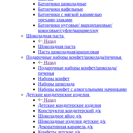
Батончики шоколадные
Батончики вафельные
Батончики с мягкой карамелью
орехами,злаками
Батончики нуговые/ марципановые/
кокосовые/суфле/маршмеллоу
Шоколадная паста
Назад
Шоколадная паста
Паста шоколадная/арахисовая
Подарочные наборы конфет/шоколада/печенья
Назад
Подарочные наборы конфет/шоколада/
печенья
Наборы конфет
Наборы шоколада
Наборы конфет с алкогольными начинками
Детские кондитерские изделия
Назад
Детские кондитерские изделия
Конструктор кондитерский д/к
Шоколадное яйцо д/к
Шоколадные изделия детские д/к
Декоративная карамель д/к
Конфеты детские д/к