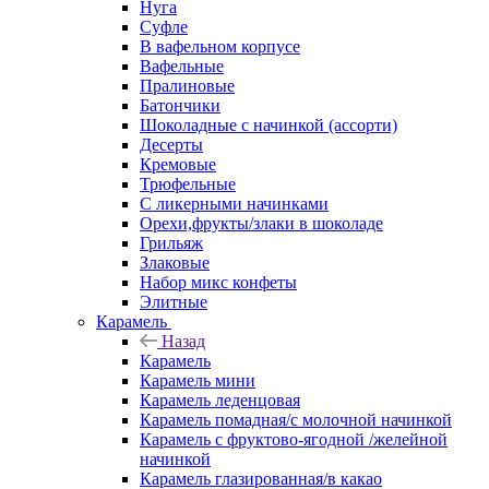
Нуга
Суфле
В вафельном корпусе
Вафельные
Пралиновые
Батончики
Шоколадные с начинкой (ассорти)
Десерты
Кремовые
Трюфельные
С ликерными начинками
Орехи,фрукты/злаки в шоколаде
Грильяж
Злаковые
Набор микс конфеты
Элитные
Карамель
Назад
Карамель
Карамель мини
Карамель леденцовая
Карамель помадная/с молочной начинкой
Карамель с фруктово-ягодной /желейной
начинкой
Карамель глазированная/в какао