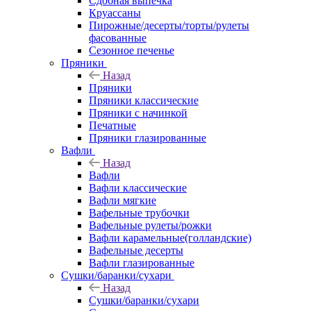
Сдобная выпечка
Круассаны
Пирожные/десерты/торты/рулеты
фасованные
Сезонное печенье
Пряники
Назад
Пряники
Пряники классические
Пряники с начинкой
Печатные
Пряники глазированные
Вафли
Назад
Вафли
Вафли классические
Вафли мягкие
Вафельные трубочки
Вафельные рулеты/рожки
Вафли карамельные(голландские)
Вафельные десерты
Вафли глазированные
Сушки/баранки/сухари
Назад
Сушки/баранки/сухари