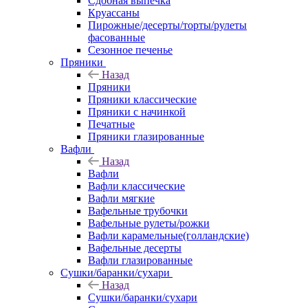
Сдобная выпечка
Круассаны
Пирожные/десерты/торты/рулеты
фасованные
Сезонное печенье
Пряники
Назад
Пряники
Пряники классические
Пряники с начинкой
Печатные
Пряники глазированные
Вафли
Назад
Вафли
Вафли классические
Вафли мягкие
Вафельные трубочки
Вафельные рулеты/рожки
Вафли карамельные(голландские)
Вафельные десерты
Вафли глазированные
Сушки/баранки/сухари
Назад
Сушки/баранки/сухари