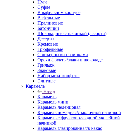
Нуга
Суфле
В вафельном корпусе
Вафельные
Пралиновые
Батончики
Шоколадные с начинкой (ассорти)
Десерты
Кремовые
Трюфельные
С ликерными начинками
Орехи,фрукты/злаки в шоколаде
Грильяж
Злаковые
Набор микс конфеты
Элитные
Карамель
Назад
Карамель
Карамель мини
Карамель леденцовая
Карамель помадная/с молочной начинкой
Карамель с фруктово-ягодной /желейной
начинкой
Карамель глазированная/в какао