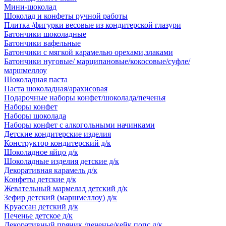
Мини-шоколад
Шоколад и конфеты ручной работы
Плитка /фигурки весовые из кондитерской глазури
Батончики шоколадные
Батончики вафельные
Батончики с мягкой карамелью орехами,злаками
Батончики нуговые/ марципановые/кокосовые/суфле/
маршмеллоу
Шоколадная паста
Паста шоколадная/арахисовая
Подарочные наборы конфет/шоколада/печенья
Наборы конфет
Наборы шоколада
Наборы конфет с алкогольными начинками
Детские кондитерские изделия
Конструктор кондитерский д/к
Шоколадное яйцо д/к
Шоколадные изделия детские д/к
Декоративная карамель д/к
Конфеты детские д/к
Жевательный мармелад детский д/к
Зефир детский (маршмеллоу) д/к
Круассан детский д/к
Печенье детское д/к
Декоративный пряник /печенье/кейк попс д/к