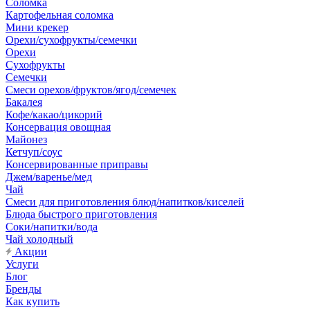
Соломка
Картофельная соломка
Мини крекер
Орехи/сухофрукты/семечки
Орехи
Сухофрукты
Семечки
Смеси орехов/фруктов/ягод/семечек
Бакалея
Кофе/какао/цикорий
Консервация овощная
Майонез
Кетчуп/соус
Консервированные приправы
Джем/варенье/мед
Чай
Смеси для приготовления блюд/напитков/киселей
Блюда быстрого приготовления
Соки/напитки/вода
Чай холодный
Акции
Услуги
Блог
Бренды
Как купить