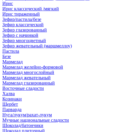
Ирис
Ирис классический /мягкий
Ирис тираженный
Зефир/пастила/безе
Зефир классический
Зефир глазированный
Зефир с начинкой
Зефир многоцветный
Зефир жевательный (маршмеллоу)
Пастила
Безе
Мармелад
Мармелад желейно-формовой
Мармелад многослойный
Мармелад жевательный
Мармелад глазированный
Восточные сладости
Халва
Козинаки
Щербет
Парварда
Нуга/лукум/рахат-лукум
Мучные национальные сладости
Шоколад/батончики
Шоколад плиточный