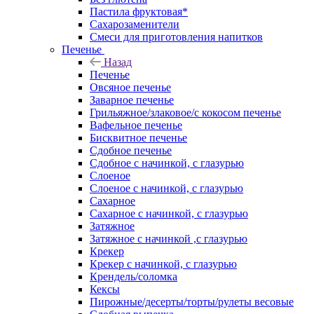
Пастила фруктовая*
Сахарозаменители
Смеси для приготовления напитков
Печенье
Назад
Печенье
Овсяное печенье
Заварное печенье
Грильяжное/злаковое/с кокосом печенье
Вафельное печенье
Бисквитное печенье
Сдобное печенье
Сдобное с начинкой, с глазурью
Слоеное
Слоеное с начинкой, с глазурью
Сахарное
Сахарное с начинкой, с глазурью
Затяжное
Затяжное с начинкой ,с глазурью
Крекер
Крекер с начинкой, с глазурью
Крендель/соломка
Кексы
Пирожные/десерты/торты/рулеты весовые