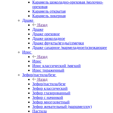
Карамель шоколадно-ореховая /молочно-
ореховая
Карамель открытая
Карамель ликерная
Драже
Назад
Драже
Драже ореховое
Драже шоколадное
Драже фрукты/ягоды/семечки
Драже сахарное /мармеладное/освежающее
Ирис
Назад
Ирис
Ирис классический /мягкий
Ирис тираженный
Зефир/пастила/безе
Назад
Зефир/пастила/безе
Зефир классический
Зефир глазированный
Зефир с начинкой
Зефир многоцветный
Зефир жевательный (маршмеллоу)
Пастила