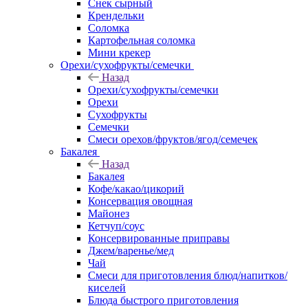
Снек сырный
Крендельки
Соломка
Картофельная соломка
Мини крекер
Орехи/сухофрукты/семечки
Назад
Орехи/сухофрукты/семечки
Орехи
Сухофрукты
Семечки
Смеси орехов/фруктов/ягод/семечек
Бакалея
Назад
Бакалея
Кофе/какао/цикорий
Консервация овощная
Майонез
Кетчуп/соус
Консервированные приправы
Джем/варенье/мед
Чай
Смеси для приготовления блюд/напитков/
киселей
Блюда быстрого приготовления