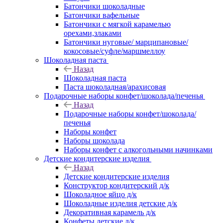
Батончики шоколадные
Батончики вафельные
Батончики с мягкой карамелью
орехами,злаками
Батончики нуговые/ марципановые/
кокосовые/суфле/маршмеллоу
Шоколадная паста
Назад
Шоколадная паста
Паста шоколадная/арахисовая
Подарочные наборы конфет/шоколада/печенья
Назад
Подарочные наборы конфет/шоколада/
печенья
Наборы конфет
Наборы шоколада
Наборы конфет с алкогольными начинками
Детские кондитерские изделия
Назад
Детские кондитерские изделия
Конструктор кондитерский д/к
Шоколадное яйцо д/к
Шоколадные изделия детские д/к
Декоративная карамель д/к
Конфеты детские д/к