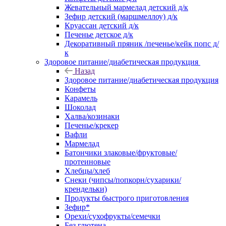
Жевательный мармелад детский д/к
Зефир детский (маршмеллоу) д/к
Круассан детский д/к
Печенье детское д/к
Декоративный пряник /печенье/кейк попс д/
к
Здоровое питание/диабетическая продукция
Назад
Здоровое питание/диабетическая продукция
Конфеты
Карамель
Шоколад
Халва/козинаки
Печенье/крекер
Вафли
Мармелад
Батончики злаковые/фруктовые/
протеиновые
Хлебцы/хлеб
Снеки (чипсы/попкорн/сухарики/
крендельки)
Продукты быстрого приготовления
Зефир*
Орехи/сухофрукты/семечки
Без глютена