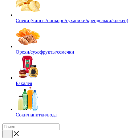
Снеки (чипсы/попкорн/сухарики/крендельки/крекер)
Орехи/сухофрукты/семечки
Бакалея
Соки/напитки/вода