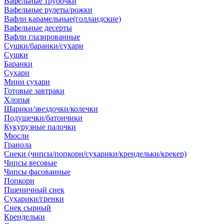
Вафельные трубочки
Вафельные рулеты/рожки
Вафли карамельные(голландские)
Вафельные десерты
Вафли глазированные
Сушки/баранки/сухари
Сушки
Баранки
Сухари
Мини сухари
Готовые завтраки
Хлопья
Шарики/звездочки/колечки
Подушечки/батончики
Кукурузные палочки
Мюсли
Гранола
Снеки (чипсы/попкорн/сухарики/крендельки/крекер)
Чипсы весовые
Чипсы фасованные
Попкорн
Пшеничный снек
Сухарики/гренки
Снек сырный
Крендельки