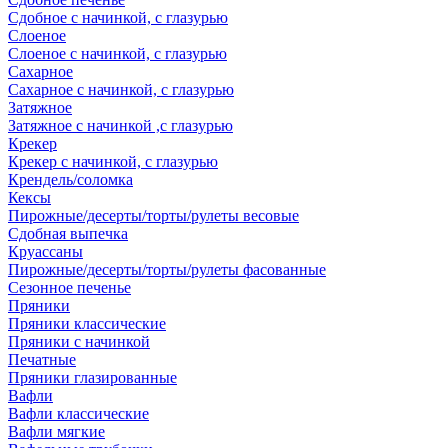
Сдобное с начинкой, с глазурью
Слоеное
Слоеное с начинкой, с глазурью
Сахарное
Сахарное с начинкой, с глазурью
Затяжное
Затяжное с начинкой ,с глазурью
Крекер
Крекер с начинкой, с глазурью
Крендель/соломка
Кексы
Пирожные/десерты/торты/рулеты весовые
Сдобная выпечка
Круассаны
Пирожные/десерты/торты/рулеты фасованные
Сезонное печенье
Пряники
Пряники классические
Пряники с начинкой
Печатные
Пряники глазированные
Вафли
Вафли классические
Вафли мягкие