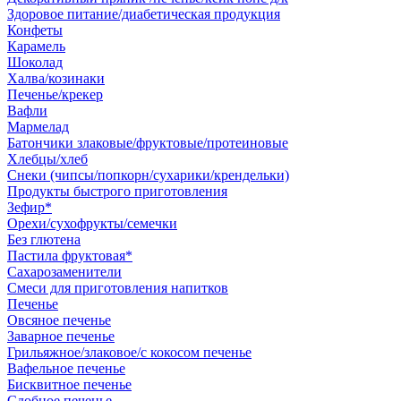
Здоровое питание/диабетическая продукция
Конфеты
Карамель
Шоколад
Халва/козинаки
Печенье/крекер
Вафли
Мармелад
Батончики злаковые/фруктовые/протеиновые
Хлебцы/хлеб
Снеки (чипсы/попкорн/сухарики/крендельки)
Продукты быстрого приготовления
Зефир*
Орехи/сухофрукты/семечки
Без глютена
Пастила фруктовая*
Сахарозаменители
Смеси для приготовления напитков
Печенье
Овсяное печенье
Заварное печенье
Грильяжное/злаковое/с кокосом печенье
Вафельное печенье
Бисквитное печенье
Сдобное печенье