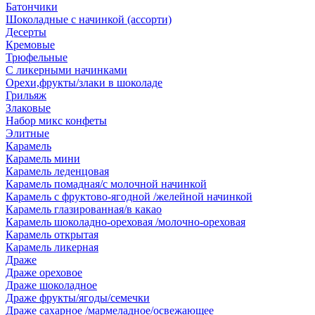
Батончики
Шоколадные с начинкой (ассорти)
Десерты
Кремовые
Трюфельные
С ликерными начинками
Орехи,фрукты/злаки в шоколаде
Грильяж
Злаковые
Набор микс конфеты
Элитные
Карамель
Карамель мини
Карамель леденцовая
Карамель помадная/с молочной начинкой
Карамель с фруктово-ягодной /желейной начинкой
Карамель глазированная/в какао
Карамель шоколадно-ореховая /молочно-ореховая
Карамель открытая
Карамель ликерная
Драже
Драже ореховое
Драже шоколадное
Драже фрукты/ягоды/семечки
Драже сахарное /мармеладное/освежающее