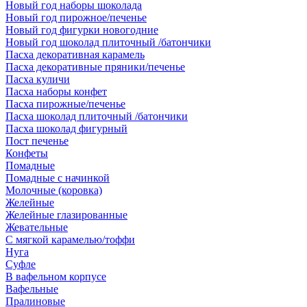
Новый год наборы шоколада
Новый год пирожное/печенье
Новый год фигурки новогодние
Новый год шоколад плиточный /батончики
Пасха декоративная карамель
Пасха декоративные пряники/печенье
Пасха куличи
Пасха наборы конфет
Пасха пирожные/печенье
Пасха шоколад плиточный /батончики
Пасха шоколад фигурный
Пост печенье
Конфеты
Помадные
Помадные с начинкой
Молочные (коровка)
Желейные
Желейные глазированные
Жевательные
С мягкой карамелью/тоффи
Нуга
Суфле
В вафельном корпусе
Вафельные
Пралиновые