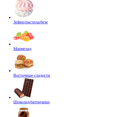
Зефир/пастила/безе
Мармелад
Восточные сладости
Шоколад/батончики