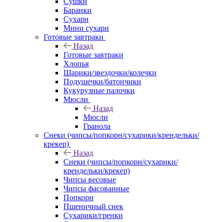
Сушки
Баранки
Сухари
Мини сухари
Готовые завтраки
Назад
Готовые завтраки
Хлопья
Шарики/звездочки/колечки
Подушечки/батончики
Кукурузные палочки
Мюсли
Назад
Мюсли
Гранола
Снеки (чипсы/попкорн/сухарики/крендельки/
крекер)
Назад
Снеки (чипсы/попкорн/сухарики/
крендельки/крекер)
Чипсы весовые
Чипсы фасованные
Попкорн
Пшеничный снек
Сухарики/гренки