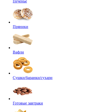
Печенье
Пряники
Вафли
Сушки/баранки/сухари
Готовые завтраки