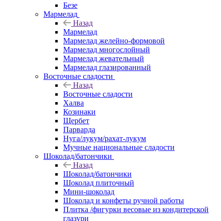
Безе
Мармелад
Назад
Мармелад
Мармелад желейно-формовой
Мармелад многослойный
Мармелад жевательный
Мармелад глазированный
Восточные сладости
Назад
Восточные сладости
Халва
Козинаки
Щербет
Парварда
Нуга/лукум/рахат-лукум
Мучные национальные сладости
Шоколад/батончики
Назад
Шоколад/батончики
Шоколад плиточный
Мини-шоколад
Шоколад и конфеты ручной работы
Плитка /фигурки весовые из кондитерской
глазури