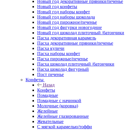
Новый год декоративные пряники/печенье
Новый год конфеты
Новый год наборы конфет
Новый год наборы шоколада
Новый год пирожное/печенье
Новый год фигурки новогодние
Новый год шоколад плиточный /батончики
Пасха декоративная карамель
Пасха декоративные пряники/печенье
Пасха куличи
Пасха наборы конфет
Пасха пирожные/печенье
Пасха шоколад плиточный /батончики
Пасха шоколад фигурный
Пост печенье
Конфеты
Назад
Конфеты
Помадные
Помадные с начинкой
Молочные (коровка)
Желейные
Желейные глазированные
Жевательные
С мягкой карамелью/тоффи