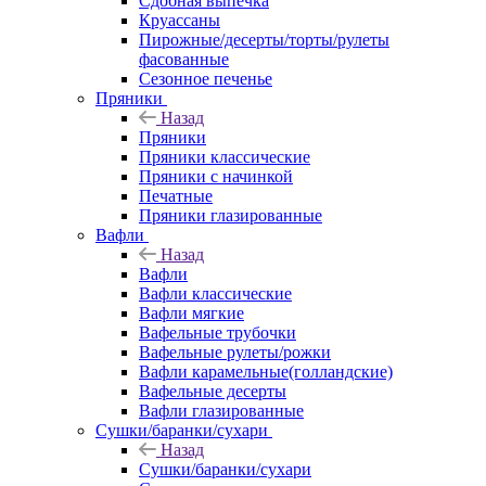
Сдобная выпечка
Круассаны
Пирожные/десерты/торты/рулеты
фасованные
Сезонное печенье
Пряники
Назад
Пряники
Пряники классические
Пряники с начинкой
Печатные
Пряники глазированные
Вафли
Назад
Вафли
Вафли классические
Вафли мягкие
Вафельные трубочки
Вафельные рулеты/рожки
Вафли карамельные(голландские)
Вафельные десерты
Вафли глазированные
Сушки/баранки/сухари
Назад
Сушки/баранки/сухари