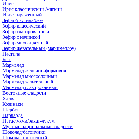
Ирис
Ирис классический /мягкий
Ирис тираженный
Зефир/пастила/безе
Зефир классический
Зефир глазированный
Зефир с начинкой
Зефир многоцветный
Зефир жевательный (маршмеллоу)
Пастила
Безе
Мармелад
Мармелад желейно-формовой
Мармелад многослойный
Мармелад жевательный
Мармелад глазированный
Восточные сладости
Халва
Козинаки
Щербет
Парварда
Нуга/лукум/рахат-лукум
Мучные национальные сладости
Шоколад/батончики
Шоколад плиточный