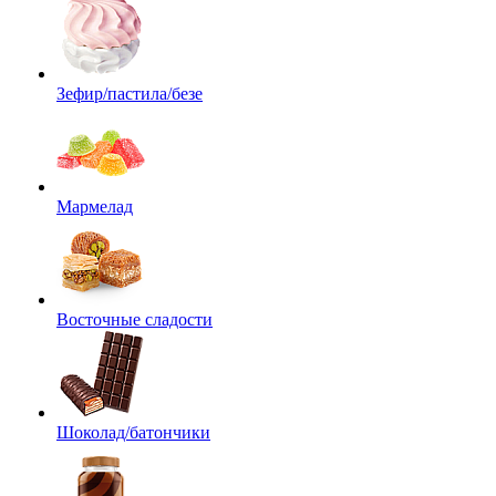
Зефир/пастила/безе
Мармелад
Восточные сладости
Шоколад/батончики