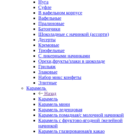
Нуга
Суфле
В вафельном корпусе
Вафельные
Пралиновые
Батончики
Шоколадные с начинкой (ассорти)
Десерты
Кремовые
Трюфельные
С ликерными начинками
Орехи,фрукты/злаки в шоколаде
Грильяж
Злаковые
Набор микс конфеты
Элитные
Карамель
Назад
Карамель
Карамель мини
Карамель леденцовая
Карамель помадная/с молочной начинкой
Карамель с фруктово-ягодной /желейной
начинкой
Карамель глазированная/в какао