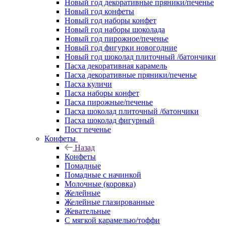
Новый год декоративные пряники/печенье
Новый год конфеты
Новый год наборы конфет
Новый год наборы шоколада
Новый год пирожное/печенье
Новый год фигурки новогодние
Новый год шоколад плиточный /батончики
Пасха декоративная карамель
Пасха декоративные пряники/печенье
Пасха куличи
Пасха наборы конфет
Пасха пирожные/печенье
Пасха шоколад плиточный /батончики
Пасха шоколад фигурный
Пост печенье
Конфеты
Назад
Конфеты
Помадные
Помадные с начинкой
Молочные (коровка)
Желейные
Желейные глазированные
Жевательные
С мягкой карамелью/тоффи