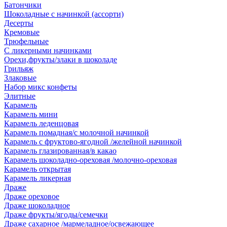
Батончики
Шоколадные с начинкой (ассорти)
Десерты
Кремовые
Трюфельные
С ликерными начинками
Орехи,фрукты/злаки в шоколаде
Грильяж
Злаковые
Набор микс конфеты
Элитные
Карамель
Карамель мини
Карамель леденцовая
Карамель помадная/с молочной начинкой
Карамель с фруктово-ягодной /желейной начинкой
Карамель глазированная/в какао
Карамель шоколадно-ореховая /молочно-ореховая
Карамель открытая
Карамель ликерная
Драже
Драже ореховое
Драже шоколадное
Драже фрукты/ягоды/семечки
Драже сахарное /мармеладное/освежающее