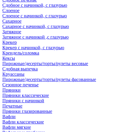
Сдобное с начинкой, с глазурью
Слоеное
Слоеное с начинкой, с глазурью
Сахарное
Сахарное с начинкой, с глазурью
Затяжное
Затяжное с начинкой ,с глазурью
Крекер
Крекер с начинкой, с глазурью
Крендель/соломка
Кексы
Пирожные/десерты/торты/рулеты весовые
Сдобная выпечка
Круассаны
Пирожные/десерты/торты/рулеты фасованные
Сезонное печенье
Пряники
Пряники классические
Пряники с начинкой
Печатные
Пряники глазированные
Вафли
Вафли классические
Вафли мягкие