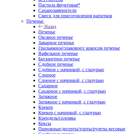
Пастила фруктовая*
Сахарозаменители
Смеси для приготовления напитков
Печенье
Назад
Печенье
Овсяное печенье
Заварное печенье
Грильяжное/злаковое/с кокосом печенье
Вафельное печенье
Бисквитное печенье
Сдобное печенье
Сдобное с начинкой, с глазурью
Слоеное
Слоеное с начинкой, с глазурью
Сахарное
Сахарное с начинкой, с глазурью
Затяжное
Затяжное с начинкой ,с глазурью
Крекер
Крекер с начинкой, с глазурью
Крендель/соломка
Кексы
Пирожные/десерты/торты/рулеты весовые