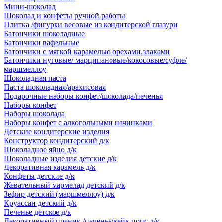
Мини-шоколад
Шоколад и конфеты ручной работы
Плитка /фигурки весовые из кондитерской глазури
Батончики шоколадные
Батончики вафельные
Батончики с мягкой карамелью орехами,злаками
Батончики нуговые/ марципановые/кокосовые/суфле/
маршмеллоу
Шоколадная паста
Паста шоколадная/арахисовая
Подарочные наборы конфет/шоколада/печенья
Наборы конфет
Наборы шоколада
Наборы конфет с алкогольными начинками
Детские кондитерские изделия
Конструктор кондитерский д/к
Шоколадное яйцо д/к
Шоколадные изделия детские д/к
Декоративная карамель д/к
Конфеты детские д/к
Жевательный мармелад детский д/к
Зефир детский (маршмеллоу) д/к
Круассан детский д/к
Печенье детское д/к
Декоративный пряник /печенье/кейк попс д/к