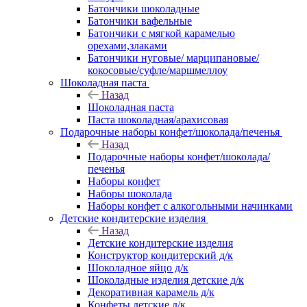
Батончики шоколадные
Батончики вафельные
Батончики с мягкой карамелью
орехами,злаками
Батончики нуговые/ марципановые/
кокосовые/суфле/маршмеллоу
Шоколадная паста
Назад
Шоколадная паста
Паста шоколадная/арахисовая
Подарочные наборы конфет/шоколада/печенья
Назад
Подарочные наборы конфет/шоколада/
печенья
Наборы конфет
Наборы шоколада
Наборы конфет с алкогольными начинками
Детские кондитерские изделия
Назад
Детские кондитерские изделия
Конструктор кондитерский д/к
Шоколадное яйцо д/к
Шоколадные изделия детские д/к
Декоративная карамель д/к
Конфеты детские д/к