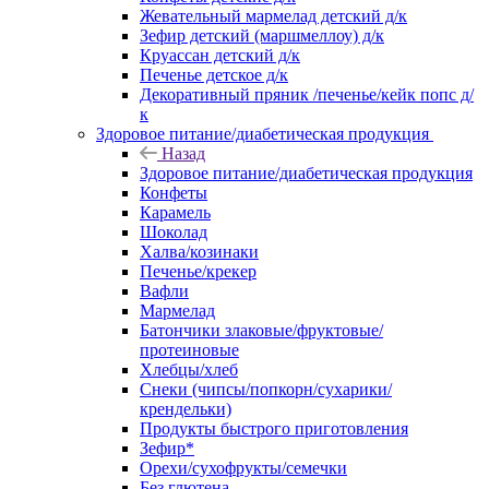
Жевательный мармелад детский д/к
Зефир детский (маршмеллоу) д/к
Круассан детский д/к
Печенье детское д/к
Декоративный пряник /печенье/кейк попс д/
к
Здоровое питание/диабетическая продукция
Назад
Здоровое питание/диабетическая продукция
Конфеты
Карамель
Шоколад
Халва/козинаки
Печенье/крекер
Вафли
Мармелад
Батончики злаковые/фруктовые/
протеиновые
Хлебцы/хлеб
Снеки (чипсы/попкорн/сухарики/
крендельки)
Продукты быстрого приготовления
Зефир*
Орехи/сухофрукты/семечки
Без глютена