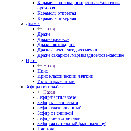
Карамель шоколадно-ореховая /молочно-
ореховая
Карамель открытая
Карамель ликерная
Драже
Назад
Драже
Драже ореховое
Драже шоколадное
Драже фрукты/ягоды/семечки
Драже сахарное /мармеладное/освежающее
Ирис
Назад
Ирис
Ирис классический /мягкий
Ирис тираженный
Зефир/пастила/безе
Назад
Зефир/пастила/безе
Зефир классический
Зефир глазированный
Зефир с начинкой
Зефир многоцветный
Зефир жевательный (маршмеллоу)
Пастила