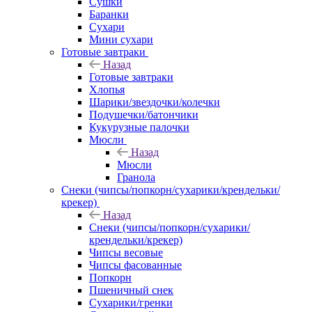
Сушки
Баранки
Сухари
Мини сухари
Готовые завтраки
Назад
Готовые завтраки
Хлопья
Шарики/звездочки/колечки
Подушечки/батончики
Кукурузные палочки
Мюсли
Назад
Мюсли
Гранола
Снеки (чипсы/попкорн/сухарики/крендельки/
крекер)
Назад
Снеки (чипсы/попкорн/сухарики/
крендельки/крекер)
Чипсы весовые
Чипсы фасованные
Попкорн
Пшеничный снек
Сухарики/гренки