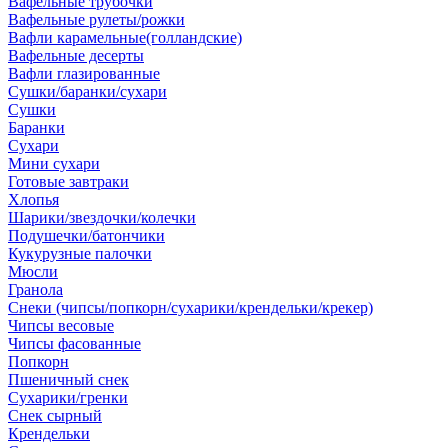
Вафельные трубочки
Вафельные рулеты/рожки
Вафли карамельные(голландские)
Вафельные десерты
Вафли глазированные
Сушки/баранки/сухари
Сушки
Баранки
Сухари
Мини сухари
Готовые завтраки
Хлопья
Шарики/звездочки/колечки
Подушечки/батончики
Кукурузные палочки
Мюсли
Гранола
Снеки (чипсы/попкорн/сухарики/крендельки/крекер)
Чипсы весовые
Чипсы фасованные
Попкорн
Пшеничный снек
Сухарики/гренки
Снек сырный
Крендельки