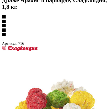
Драже Арахис в парварде, Сладкондия,
1,8 кг.
1
Артикул:
716