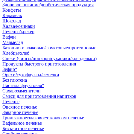
Здоровое питание/диабетическая продукция
Конфеты
Карамель
Шоколад
Халва/козинаки
Печенье/крекер
Вафли
Мармелад
Батончики злаковые/фруктовые/протеиновые
Хлебцы/хлеб
Снеки (чипсы/попкорн/сухарики/крендельки)
Продукты быстрого приготовления
Зефир*
Орехи/сухофрукты/семечки
Без глютена
Пастила фруктовая*
Сахарозаменители
Смеси для приготовления напитков
Печенье
Овсяное печенье
Заварное печенье
Грильяжное/злаковое/с кокосом печенье
Вафельное печенье
Бисквитное печенье
Сдобное печенье