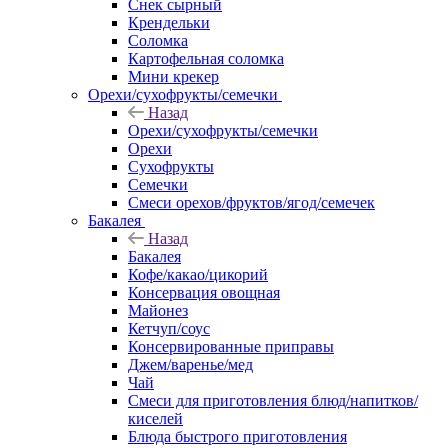
Снек сырный
Крендельки
Соломка
Картофельная соломка
Мини крекер
Орехи/сухофрукты/семечки
Назад
Орехи/сухофрукты/семечки
Орехи
Сухофрукты
Семечки
Смеси орехов/фруктов/ягод/семечек
Бакалея
Назад
Бакалея
Кофе/какао/цикорий
Консервация овощная
Майонез
Кетчуп/соус
Консервированные приправы
Джем/варенье/мед
Чай
Смеси для приготовления блюд/напитков/
киселей
Блюда быстрого приготовления