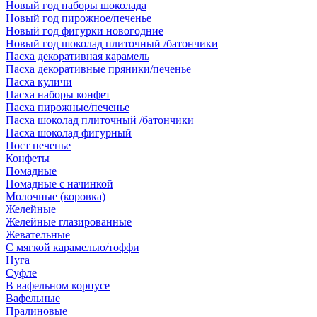
Новый год наборы шоколада
Новый год пирожное/печенье
Новый год фигурки новогодние
Новый год шоколад плиточный /батончики
Пасха декоративная карамель
Пасха декоративные пряники/печенье
Пасха куличи
Пасха наборы конфет
Пасха пирожные/печенье
Пасха шоколад плиточный /батончики
Пасха шоколад фигурный
Пост печенье
Конфеты
Помадные
Помадные с начинкой
Молочные (коровка)
Желейные
Желейные глазированные
Жевательные
С мягкой карамелью/тоффи
Нуга
Суфле
В вафельном корпусе
Вафельные
Пралиновые