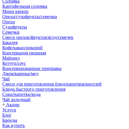
Соломка
Картофельная соломка
Мини крекер
Орехи/сухофрукты/семечки
Орехи
Сухофрукты
Семечки
Смеси орехов/фруктов/ягод/семечек
Бакалея
Кофе/какао/цикорий
Консервация овощная
Майонез
Кетчуп/соус
Консервированные приправы
Джем/варенье/мед
Чай
Смеси для приготовления блюд/напитков/киселей
Блюда быстрого приготовления
Соки/напитки/вода
Чай холодный
Акции
Услуги
Блог
Бренды
Как купить