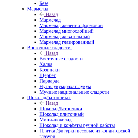
Безе
Мармелад
Назад
Мармелад
Мармелад желейно-формовой
Мармелад многослойный
Мармелад жевательный
Мармелад глазированный
Восточные сладости
Назад
Восточные сладости
Халва
Козинаки
Щербет
Парварда
Нуга/лукум/рахат-лукум
Мучные национальные сладости
Шоколад/батончики
Назад
Шоколад/батончики
Шоколад плиточный
Мини-шоколад
Шоколад и конфеты ручной работы
Плитка /фигурки весовые из кондитерской
глазури