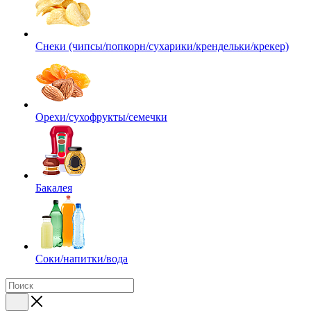
Снеки (чипсы/попкорн/сухарики/крендельки/крекер)
Орехи/сухофрукты/семечки
Бакалея
Соки/напитки/вода