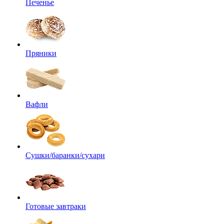
Печенье
Пряники
Вафли
Сушки/баранки/сухари
Готовые завтраки