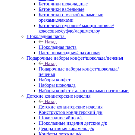
Батончики шоколадные
Батончики вафельные
Батончики с мягкой карамелью
орехами,злаками
Батончики нуговые/ марципановые/
кокосовые/суфле/маршмеллоу
Шоколадная паста
Назад
Шоколадная паста
Паста шоколадная/арахисовая
Подарочные наборы конфет/шоколада/печенья
Назад
Подарочные наборы конфет/шоколада/
печенья
Наборы конфет
Наборы шоколада
Наборы конфет с алкогольными начинками
Детские кондитерские изделия
Назад
Детские кондитерские изделия
Конструктор кондитерский д/к
Шоколадное яйцо д/к
Шоколадные изделия детские д/к
Декоративная карамель д/к
Конфеты детские д/к