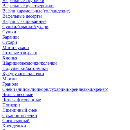
Вафельные трубочки
Вафельные рулеты/рожки
Вафли карамельные(голландские)
Вафельные десерты
Вафли глазированные
Сушки/баранки/сухари
Сушки
Баранки
Сухари
Мини сухари
Готовые завтраки
Хлопья
Шарики/звездочки/колечки
Подушечки/батончики
Кукурузные палочки
Мюсли
Гранола
Снеки (чипсы/попкорн/сухарики/крендельки/крекер)
Чипсы весовые
Чипсы фасованные
Попкорн
Пшеничный снек
Сухарики/гренки
Снек сырный
Крендельки