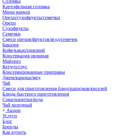
Соломка
Картофельная соломка
Мини крекер
Орехи/сухофрукты/семечки
Орехи
Сухофрукты
Семечки
Смеси орехов/фруктов/ягод/семечек
Бакалея
Кофе/какао/цикорий
Консервация овощная
Майонез
Кетчуп/соус
Консервированные приправы
Джем/варенье/мед
Чай
Смеси для приготовления блюд/напитков/киселей
Блюда быстрого приготовления
Соки/напитки/вода
Чай холодный
Акции
Услуги
Блог
Бренды
Как купить