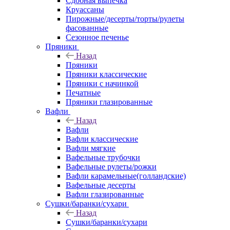
Сдобная выпечка
Круассаны
Пирожные/десерты/торты/рулеты
фасованные
Сезонное печенье
Пряники
Назад
Пряники
Пряники классические
Пряники с начинкой
Печатные
Пряники глазированные
Вафли
Назад
Вафли
Вафли классические
Вафли мягкие
Вафельные трубочки
Вафельные рулеты/рожки
Вафли карамельные(голландские)
Вафельные десерты
Вафли глазированные
Сушки/баранки/сухари
Назад
Сушки/баранки/сухари