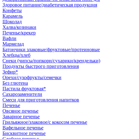
Здоровое питание/диабетическая продукция
Конфеты
Карамель
Шоколад
Халва/козинаки
Печенье/крекер
Вафли
Мармелад
Батончики злаковые/фруктовые/протеиновые
Хлебцы/хлеб
Снеки (чипсы/попкорн/сухарики/крендельки)
Продукты быстрого приготовления
Зефир*
Орехи/сухофрукты/семечки
Без глютена
Пастила фруктовая*
Сахарозаменители
Смеси для приготовления напитков
Печенье
Овсяное печенье
Заварное печенье
Грильяжное/злаковое/с кокосом печенье
Вафельное печенье
Бисквитное печенье
Сдобное печенье