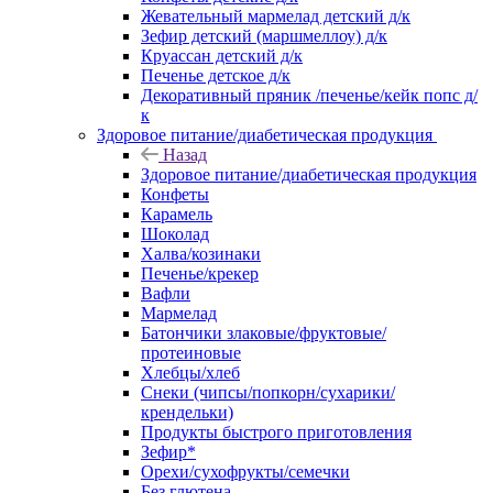
Жевательный мармелад детский д/к
Зефир детский (маршмеллоу) д/к
Круассан детский д/к
Печенье детское д/к
Декоративный пряник /печенье/кейк попс д/
к
Здоровое питание/диабетическая продукция
Назад
Здоровое питание/диабетическая продукция
Конфеты
Карамель
Шоколад
Халва/козинаки
Печенье/крекер
Вафли
Мармелад
Батончики злаковые/фруктовые/
протеиновые
Хлебцы/хлеб
Снеки (чипсы/попкорн/сухарики/
крендельки)
Продукты быстрого приготовления
Зефир*
Орехи/сухофрукты/семечки
Без глютена