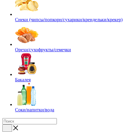
Снеки (чипсы/попкорн/сухарики/крендельки/крекер)
Орехи/сухофрукты/семечки
Бакалея
Соки/напитки/вода