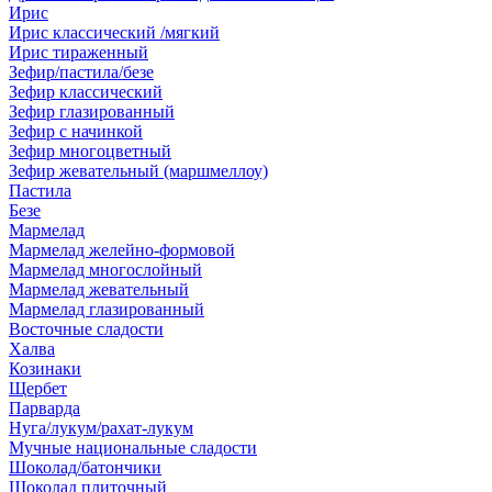
Ирис
Ирис классический /мягкий
Ирис тираженный
Зефир/пастила/безе
Зефир классический
Зефир глазированный
Зефир с начинкой
Зефир многоцветный
Зефир жевательный (маршмеллоу)
Пастила
Безе
Мармелад
Мармелад желейно-формовой
Мармелад многослойный
Мармелад жевательный
Мармелад глазированный
Восточные сладости
Халва
Козинаки
Щербет
Парварда
Нуга/лукум/рахат-лукум
Мучные национальные сладости
Шоколад/батончики
Шоколад плиточный