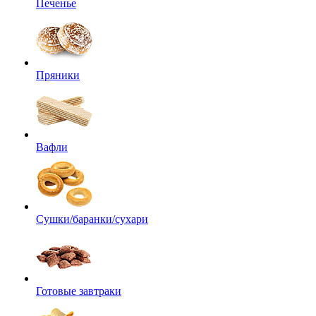
Печенье
Пряники
Вафли
Сушки/баранки/сухари
Готовые завтраки