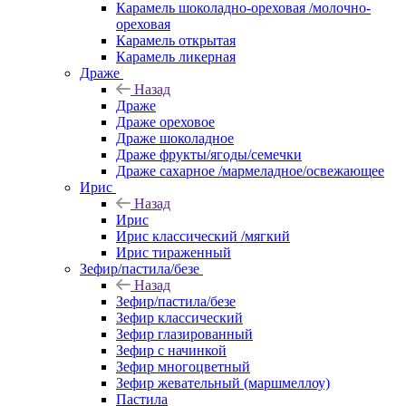
Карамель шоколадно-ореховая /молочно-
ореховая
Карамель открытая
Карамель ликерная
Драже
Назад
Драже
Драже ореховое
Драже шоколадное
Драже фрукты/ягоды/семечки
Драже сахарное /мармеладное/освежающее
Ирис
Назад
Ирис
Ирис классический /мягкий
Ирис тираженный
Зефир/пастила/безе
Назад
Зефир/пастила/безе
Зефир классический
Зефир глазированный
Зефир с начинкой
Зефир многоцветный
Зефир жевательный (маршмеллоу)
Пастила