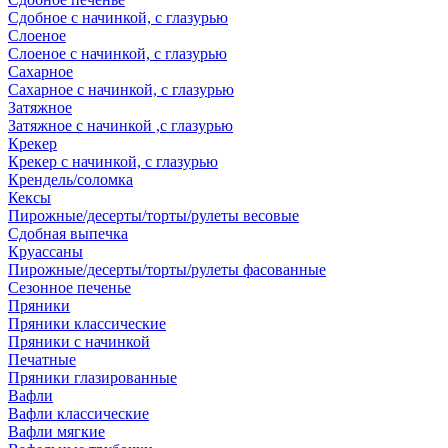
Сдобное с начинкой, с глазурью
Слоеное
Слоеное с начинкой, с глазурью
Сахарное
Сахарное с начинкой, с глазурью
Затяжное
Затяжное с начинкой ,с глазурью
Крекер
Крекер с начинкой, с глазурью
Крендель/соломка
Кексы
Пирожные/десерты/торты/рулеты весовые
Сдобная выпечка
Круассаны
Пирожные/десерты/торты/рулеты фасованные
Сезонное печенье
Пряники
Пряники классические
Пряники с начинкой
Печатные
Пряники глазированные
Вафли
Вафли классические
Вафли мягкие