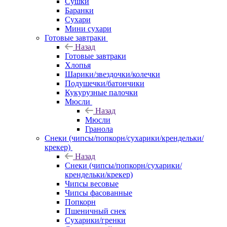
Сушки
Баранки
Сухари
Мини сухари
Готовые завтраки
Назад
Готовые завтраки
Хлопья
Шарики/звездочки/колечки
Подушечки/батончики
Кукурузные палочки
Мюсли
Назад
Мюсли
Гранола
Снеки (чипсы/попкорн/сухарики/крендельки/
крекер)
Назад
Снеки (чипсы/попкорн/сухарики/
крендельки/крекер)
Чипсы весовые
Чипсы фасованные
Попкорн
Пшеничный снек
Сухарики/гренки