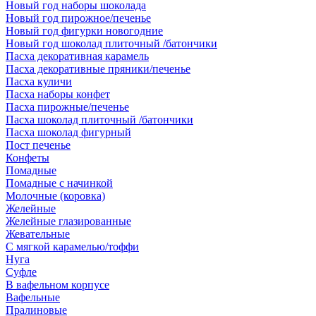
Новый год наборы шоколада
Новый год пирожное/печенье
Новый год фигурки новогодние
Новый год шоколад плиточный /батончики
Пасха декоративная карамель
Пасха декоративные пряники/печенье
Пасха куличи
Пасха наборы конфет
Пасха пирожные/печенье
Пасха шоколад плиточный /батончики
Пасха шоколад фигурный
Пост печенье
Конфеты
Помадные
Помадные с начинкой
Молочные (коровка)
Желейные
Желейные глазированные
Жевательные
С мягкой карамелью/тоффи
Нуга
Суфле
В вафельном корпусе
Вафельные
Пралиновые