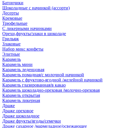
Батончики
Шоколадные с начинкой (ассорти)
Десерты
Кремовые
Трюфельные
С ликерными начинками
Орехи,фрукты/злаки в шоколаде
Грильяж
Злаковые
Набор микс конфеты
Элитные
Карамель
Карамель мини
Карамель леденцовая
Карамель помадная/с молочной начинкой
Карамель с фруктово-ягодной /желейной начинкой
Карамель глазированная/в какао
Карамель шоколадно-ореховая /молочно-ореховая
Карамель открытая
Карамель ликерная
Драже
Драже ореховое
Драже шоколадное
Драже фрукты/ягоды/семечки
Драже сахарное /мармеладное/освежающее