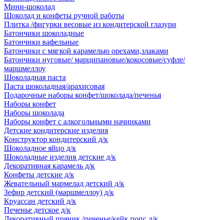
Мини-шоколад
Шоколад и конфеты ручной работы
Плитка /фигурки весовые из кондитерской глазури
Батончики шоколадные
Батончики вафельные
Батончики с мягкой карамелью орехами,злаками
Батончики нуговые/ марципановые/кокосовые/суфле/
маршмеллоу
Шоколадная паста
Паста шоколадная/арахисовая
Подарочные наборы конфет/шоколада/печенья
Наборы конфет
Наборы шоколада
Наборы конфет с алкогольными начинками
Детские кондитерские изделия
Конструктор кондитерский д/к
Шоколадное яйцо д/к
Шоколадные изделия детские д/к
Декоративная карамель д/к
Конфеты детские д/к
Жевательный мармелад детский д/к
Зефир детский (маршмеллоу) д/к
Круассан детский д/к
Печенье детское д/к
Декоративный пряник /печенье/кейк попс д/к