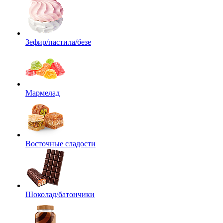
Зефир/пастила/безе
Мармелад
Восточные сладости
Шоколад/батончики