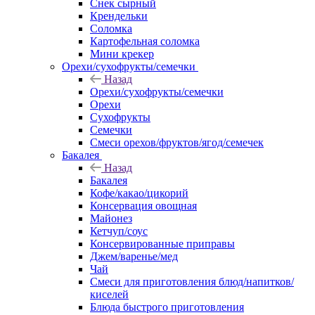
Снек сырный
Крендельки
Соломка
Картофельная соломка
Мини крекер
Орехи/сухофрукты/семечки
Назад
Орехи/сухофрукты/семечки
Орехи
Сухофрукты
Семечки
Смеси орехов/фруктов/ягод/семечек
Бакалея
Назад
Бакалея
Кофе/какао/цикорий
Консервация овощная
Майонез
Кетчуп/соус
Консервированные приправы
Джем/варенье/мед
Чай
Смеси для приготовления блюд/напитков/
киселей
Блюда быстрого приготовления