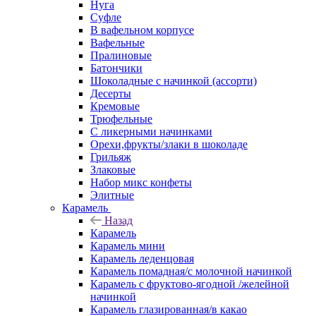
Нуга
Суфле
В вафельном корпусе
Вафельные
Пралиновые
Батончики
Шоколадные с начинкой (ассорти)
Десерты
Кремовые
Трюфельные
С ликерными начинками
Орехи,фрукты/злаки в шоколаде
Грильяж
Злаковые
Набор микс конфеты
Элитные
Карамель
Назад
Карамель
Карамель мини
Карамель леденцовая
Карамель помадная/с молочной начинкой
Карамель с фруктово-ягодной /желейной
начинкой
Карамель глазированная/в какао