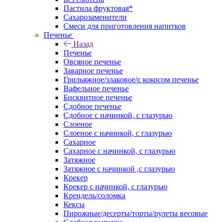
Пастила фруктовая*
Сахарозаменители
Смеси для приготовления напитков
Печенье
Назад
Печенье
Овсяное печенье
Заварное печенье
Грильяжное/злаковое/с кокосом печенье
Вафельное печенье
Бисквитное печенье
Сдобное печенье
Сдобное с начинкой, с глазурью
Слоеное
Слоеное с начинкой, с глазурью
Сахарное
Сахарное с начинкой, с глазурью
Затяжное
Затяжное с начинкой ,с глазурью
Крекер
Крекер с начинкой, с глазурью
Крендель/соломка
Кексы
Пирожные/десерты/торты/рулеты весовые