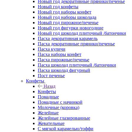
Новый год декоративные пряники/печенье
Новый год конфеты
Новый год наборы конфет
Новый год наборы шоколада
Новый год пирожное/печенье
Новый год фигурки новогодние
Новый год шоколад плиточный /батончики
Пасха декоративная карамель
Пасха декоративные пряники/печенье
Пасха куличи
Пасха наборы конфет
Пасха пирожные/печенье
Пасха шоколад плиточный /батончики
Пасха шоколад фигурный
Пост печенье
Конфеты
Назад
Конфеты
Помадные
Помадные с начинкой
Молочные (коровка)
Желейные
Желейные глазированные
Жевательные
С мягкой карамелью/тоффи