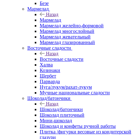
Безе
Мармелад
Назад
Мармелад
Мармелад желейно-формовой
Мармелад многослойный
Мармелад жевательный
Мармелад глазированный
Восточные сладости
Назад
Восточные сладости
Халва
Козинаки
Щербет
Парварда
Нуга/лукум/рахат-лукум
Мучные национальные сладости
Шоколад/батончики
Назад
Шоколад/батончики
Шоколад плиточный
Мини-шоколад
Шоколад и конфеты ручной работы
Плитка /фигурки весовые из кондитерской
глазури