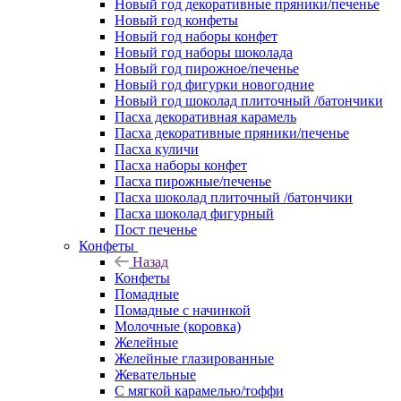
Новый год декоративные пряники/печенье
Новый год конфеты
Новый год наборы конфет
Новый год наборы шоколада
Новый год пирожное/печенье
Новый год фигурки новогодние
Новый год шоколад плиточный /батончики
Пасха декоративная карамель
Пасха декоративные пряники/печенье
Пасха куличи
Пасха наборы конфет
Пасха пирожные/печенье
Пасха шоколад плиточный /батончики
Пасха шоколад фигурный
Пост печенье
Конфеты
Назад
Конфеты
Помадные
Помадные с начинкой
Молочные (коровка)
Желейные
Желейные глазированные
Жевательные
С мягкой карамелью/тоффи