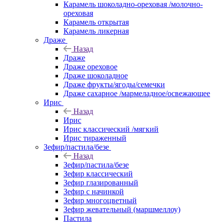
Карамель шоколадно-ореховая /молочно-
ореховая
Карамель открытая
Карамель ликерная
Драже
Назад
Драже
Драже ореховое
Драже шоколадное
Драже фрукты/ягоды/семечки
Драже сахарное /мармеладное/освежающее
Ирис
Назад
Ирис
Ирис классический /мягкий
Ирис тираженный
Зефир/пастила/безе
Назад
Зефир/пастила/безе
Зефир классический
Зефир глазированный
Зефир с начинкой
Зефир многоцветный
Зефир жевательный (маршмеллоу)
Пастила