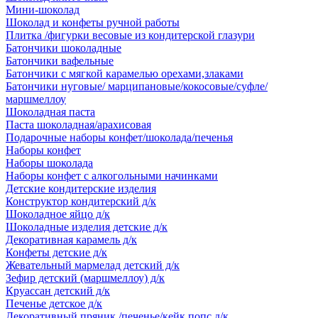
Мини-шоколад
Шоколад и конфеты ручной работы
Плитка /фигурки весовые из кондитерской глазури
Батончики шоколадные
Батончики вафельные
Батончики с мягкой карамелью орехами,злаками
Батончики нуговые/ марципановые/кокосовые/суфле/
маршмеллоу
Шоколадная паста
Паста шоколадная/арахисовая
Подарочные наборы конфет/шоколада/печенья
Наборы конфет
Наборы шоколада
Наборы конфет с алкогольными начинками
Детские кондитерские изделия
Конструктор кондитерский д/к
Шоколадное яйцо д/к
Шоколадные изделия детские д/к
Декоративная карамель д/к
Конфеты детские д/к
Жевательный мармелад детский д/к
Зефир детский (маршмеллоу) д/к
Круассан детский д/к
Печенье детское д/к
Декоративный пряник /печенье/кейк попс д/к