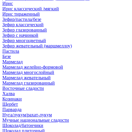
Ирис
Ирис классический /мягкий
Ирис тираженный
Зефир/пастила/безе
Зефир классический
Зефир глазированный
Зефир с начинкой
Зефир многоцветный
Зефир жевательный (маршмеллоу)
Пастила
Безе
Мармелад
Мармелад желейно-формовой
Мармелад многослойный
Мармелад жевательный
Мармелад глазированный
Восточные сладости
Халва
Козинаки
Щербет
Парварда
Нуга/лукум/рахат-лукум
Мучные национальные сладости
Шоколад/батончики
Шоколад плиточный