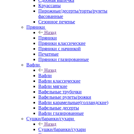
Сдобная выпечка
Круассаны
Пирожные/десерты/торты/рулеты
фасованные
Сезонное печенье
Пряники
Назад
Пряники
Пряники классические
Пряники с начинкой
Печатные
Пряники глазированные
Вафли
Назад
Вафли
Вафли классические
Вафли мягкие
Вафельные трубочки
Вафельные рулеты/рожки
Вафли карамельные(голландские)
Вафельные десерты
Вафли глазированные
Сушки/баранки/сухари
Назад
Сушки/баранки/сухари