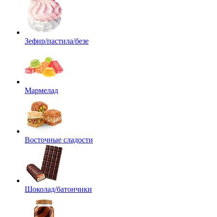
Зефир/пастила/безе
Мармелад
Восточные сладости
Шоколад/батончики