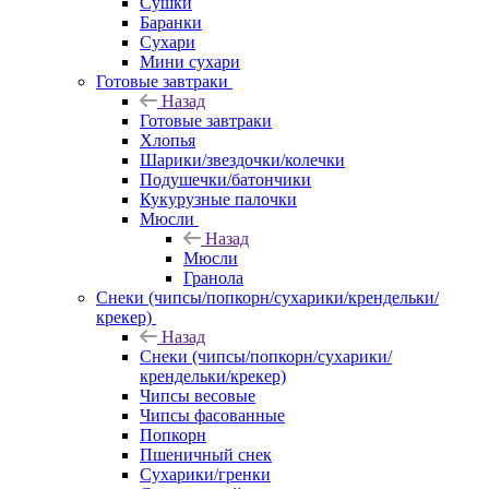
Сушки
Баранки
Сухари
Мини сухари
Готовые завтраки
Назад
Готовые завтраки
Хлопья
Шарики/звездочки/колечки
Подушечки/батончики
Кукурузные палочки
Мюсли
Назад
Мюсли
Гранола
Снеки (чипсы/попкорн/сухарики/крендельки/
крекер)
Назад
Снеки (чипсы/попкорн/сухарики/
крендельки/крекер)
Чипсы весовые
Чипсы фасованные
Попкорн
Пшеничный снек
Сухарики/гренки