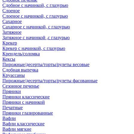
Сдобное с начинкой, с глазурью
Слоеное
Слоеное с начинкой, с глазурью
Сахарное
Сахарное с начинкой, с глазурью
Затяжное
Затяжное с начинкой ,с глазурью
Крекер
Крекер с начинкой, с глазурью
Крендель/соломка
Кексы
Пирожные/десерты/торты/рулеты весовые
Сдобная выпечка
Круассаны
Пирожные/десерты/торты/рулеты фасованные
Сезонное печенье
Пряники
Пряники классические
Пряники с начинкой
Печатные
Пряники глазированные
Вафли
Вафли классические
Вафли мягкие