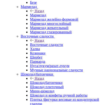
Безе
Мармелад
Назад
Мармелад
Мармелад желейно-формовой
Мармелад многослойный
Мармелад жевательный
Мармелад глазированный
Восточные сладости
Назад
Восточные сладости
Халва
Козинаки
Щербет
Парварда
Нуга/лукум/рахат-лукум
Мучные национальные сладости
Шоколад/батончики
Назад
Шоколад/батончики
Шоколад плиточный
Мини-шоколад
Шоколад и конфеты ручной работы
Плитка /фигурки весовые из кондитерской
глазури