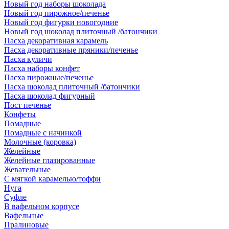
Новый год наборы шоколада
Новый год пирожное/печенье
Новый год фигурки новогодние
Новый год шоколад плиточный /батончики
Пасха декоративная карамель
Пасха декоративные пряники/печенье
Пасха куличи
Пасха наборы конфет
Пасха пирожные/печенье
Пасха шоколад плиточный /батончики
Пасха шоколад фигурный
Пост печенье
Конфеты
Помадные
Помадные с начинкой
Молочные (коровка)
Желейные
Желейные глазированные
Жевательные
С мягкой карамелью/тоффи
Нуга
Суфле
В вафельном корпусе
Вафельные
Пралиновые