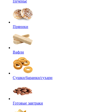
Печенье
Пряники
Вафли
Сушки/баранки/сухари
Готовые завтраки