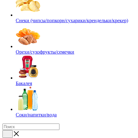
Снеки (чипсы/попкорн/сухарики/крендельки/крекер)
Орехи/сухофрукты/семечки
Бакалея
Соки/напитки/вода