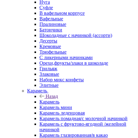
Нуга
Суфле
В вафельном корпусе
Вафельные
Пралиновые
Батончики
Шоколадные с начинкой (ассорти)
Десерты
Кремовые
Трюфельные
С ликерными начинками
Орехи,фрукты/злаки в шоколаде
Грильяж
Злаковые
Набор микс конфеты
Элитные
Карамель
Назад
Карамель
Карамель мини
Карамель леденцовая
Карамель помадная/с молочной начинкой
Карамель с фруктово-ягодной /желейной
начинкой
Карамель глазированная/в какао