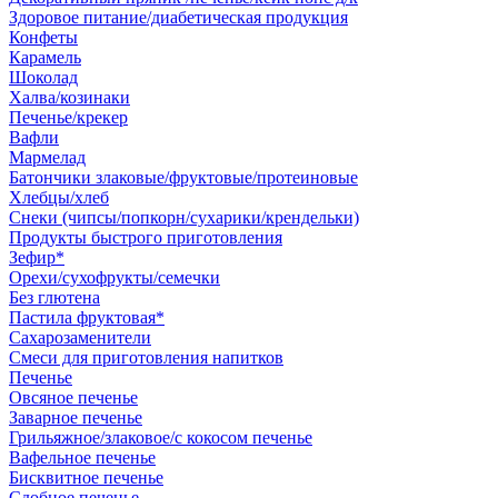
Здоровое питание/диабетическая продукция
Конфеты
Карамель
Шоколад
Халва/козинаки
Печенье/крекер
Вафли
Мармелад
Батончики злаковые/фруктовые/протеиновые
Хлебцы/хлеб
Снеки (чипсы/попкорн/сухарики/крендельки)
Продукты быстрого приготовления
Зефир*
Орехи/сухофрукты/семечки
Без глютена
Пастила фруктовая*
Сахарозаменители
Смеси для приготовления напитков
Печенье
Овсяное печенье
Заварное печенье
Грильяжное/злаковое/с кокосом печенье
Вафельное печенье
Бисквитное печенье
Сдобное печенье