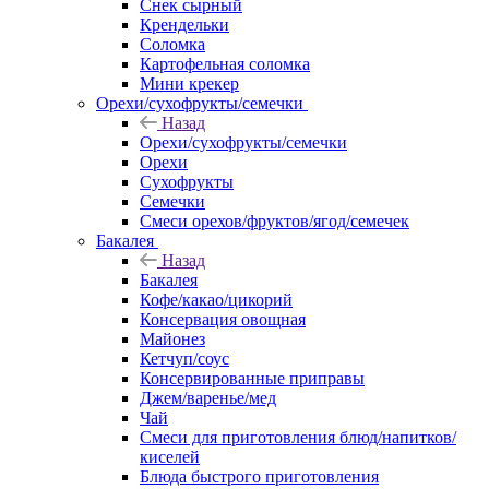
Снек сырный
Крендельки
Соломка
Картофельная соломка
Мини крекер
Орехи/сухофрукты/семечки
Назад
Орехи/сухофрукты/семечки
Орехи
Сухофрукты
Семечки
Смеси орехов/фруктов/ягод/семечек
Бакалея
Назад
Бакалея
Кофе/какао/цикорий
Консервация овощная
Майонез
Кетчуп/соус
Консервированные приправы
Джем/варенье/мед
Чай
Смеси для приготовления блюд/напитков/
киселей
Блюда быстрого приготовления