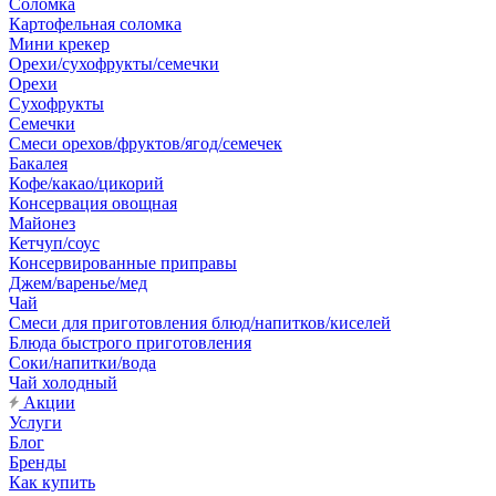
Соломка
Картофельная соломка
Мини крекер
Орехи/сухофрукты/семечки
Орехи
Сухофрукты
Семечки
Смеси орехов/фруктов/ягод/семечек
Бакалея
Кофе/какао/цикорий
Консервация овощная
Майонез
Кетчуп/соус
Консервированные приправы
Джем/варенье/мед
Чай
Смеси для приготовления блюд/напитков/киселей
Блюда быстрого приготовления
Соки/напитки/вода
Чай холодный
Акции
Услуги
Блог
Бренды
Как купить