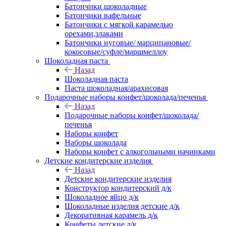
Батончики шоколадные
Батончики вафельные
Батончики с мягкой карамелью
орехами,злаками
Батончики нуговые/ марципановые/
кокосовые/суфле/маршмеллоу
Шоколадная паста
Назад
Шоколадная паста
Паста шоколадная/арахисовая
Подарочные наборы конфет/шоколада/печенья
Назад
Подарочные наборы конфет/шоколада/
печенья
Наборы конфет
Наборы шоколада
Наборы конфет с алкогольными начинками
Детские кондитерские изделия
Назад
Детские кондитерские изделия
Конструктор кондитерский д/к
Шоколадное яйцо д/к
Шоколадные изделия детские д/к
Декоративная карамель д/к
Конфеты детские д/к