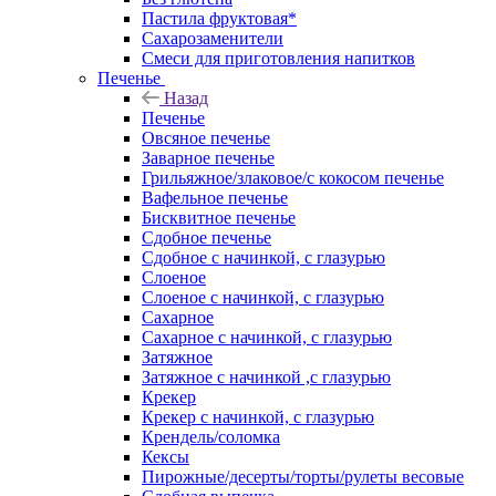
Пастила фруктовая*
Сахарозаменители
Смеси для приготовления напитков
Печенье
Назад
Печенье
Овсяное печенье
Заварное печенье
Грильяжное/злаковое/с кокосом печенье
Вафельное печенье
Бисквитное печенье
Сдобное печенье
Сдобное с начинкой, с глазурью
Слоеное
Слоеное с начинкой, с глазурью
Сахарное
Сахарное с начинкой, с глазурью
Затяжное
Затяжное с начинкой ,с глазурью
Крекер
Крекер с начинкой, с глазурью
Крендель/соломка
Кексы
Пирожные/десерты/торты/рулеты весовые