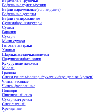
Вафельные трубочки
Вафельные рулеты/рожки
Вафли карамельные(голландские)
Вафельные десерты
Вафли глазированные
Сушки/баранки/сухари
Сушки
Баранки
Сухари
Мини сухари
Готовые завтраки
Хлопья
Шарики/звездочки/колечки
Подушечки/батончики
Кукурузные палочки
Мюсли
Гранола
Снеки (чипсы/попкорн/сухарики/крендельки/крекер)
Чипсы весовые
Чипсы фасованные
Попкорн
Пшеничный снек
Сухарики/гренки
Снек сырный
Крендельки