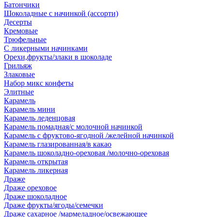
Батончики
Шоколадные с начинкой (ассорти)
Десерты
Кремовые
Трюфельные
С ликерными начинками
Орехи,фрукты/злаки в шоколаде
Грильяж
Злаковые
Набор микс конфеты
Элитные
Карамель
Карамель мини
Карамель леденцовая
Карамель помадная/с молочной начинкой
Карамель с фруктово-ягодной /желейной начинкой
Карамель глазированная/в какао
Карамель шоколадно-ореховая /молочно-ореховая
Карамель открытая
Карамель ликерная
Драже
Драже ореховое
Драже шоколадное
Драже фрукты/ягоды/семечки
Драже сахарное /мармеладное/освежающее