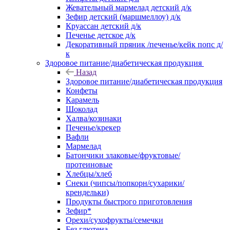
Жевательный мармелад детский д/к
Зефир детский (маршмеллоу) д/к
Круассан детский д/к
Печенье детское д/к
Декоративный пряник /печенье/кейк попс д/
к
Здоровое питание/диабетическая продукция
Назад
Здоровое питание/диабетическая продукция
Конфеты
Карамель
Шоколад
Халва/козинаки
Печенье/крекер
Вафли
Мармелад
Батончики злаковые/фруктовые/
протеиновые
Хлебцы/хлеб
Снеки (чипсы/попкорн/сухарики/
крендельки)
Продукты быстрого приготовления
Зефир*
Орехи/сухофрукты/семечки
Без глютена