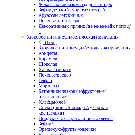
Жевательный мармелад детский д/к
Зефир детский (маршмеллоу) д/к
Круассан детский д/к
Печенье детское д/к
Декоративный пряник /печенье/кейк попс д/
к
Здоровое питание/диабетическая продукция
Назад
Здоровое питание/диабетическая продукция
Конфеты
Карамель
Шоколад
Халва/козинаки
Печенье/крекер
Вафли
Мармелад
Батончики злаковые/фруктовые/
протеиновые
Хлебцы/хлеб
Снеки (чипсы/попкорн/сухарики/
крендельки)
Продукты быстрого приготовления
Зефир*
Орехи/сухофрукты/семечки
Без глютена