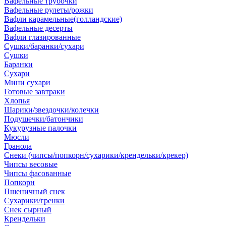
Вафельные трубочки
Вафельные рулеты/рожки
Вафли карамельные(голландские)
Вафельные десерты
Вафли глазированные
Сушки/баранки/сухари
Сушки
Баранки
Сухари
Мини сухари
Готовые завтраки
Хлопья
Шарики/звездочки/колечки
Подушечки/батончики
Кукурузные палочки
Мюсли
Гранола
Снеки (чипсы/попкорн/сухарики/крендельки/крекер)
Чипсы весовые
Чипсы фасованные
Попкорн
Пшеничный снек
Сухарики/гренки
Снек сырный
Крендельки