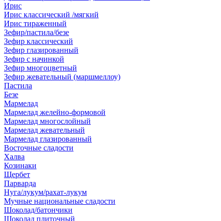
Ирис
Ирис классический /мягкий
Ирис тираженный
Зефир/пастила/безе
Зефир классический
Зефир глазированный
Зефир с начинкой
Зефир многоцветный
Зефир жевательный (маршмеллоу)
Пастила
Безе
Мармелад
Мармелад желейно-формовой
Мармелад многослойный
Мармелад жевательный
Мармелад глазированный
Восточные сладости
Халва
Козинаки
Щербет
Парварда
Нуга/лукум/рахат-лукум
Мучные национальные сладости
Шоколад/батончики
Шоколад плиточный