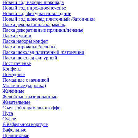
Новый год наборы шоколада
Новый год пирожное/печенье
Новый год фигурки новогодние
Новый год шоколад плиточный /батончики
Пасха декоративная карамель
Пасха декоративные пряники/печенье
Пасха куличи
Пасха наборы конфет
Пасха пирожные/печенье
Пасха шоколад плиточный /батончики
Пасха шоколад фигурный
Пост печенье
Конфеты
Помадные
Помадные с начинкой
Молочные (коровка)
Желейные
Желейные глазированные
Жевательные
С мягкой карамелью/тоффи
Нуга
Суфле
В вафельном корпусе
Вафельные
Пралиновые