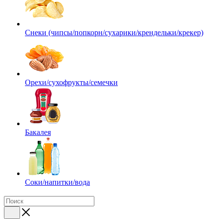
Снеки (чипсы/попкорн/сухарики/крендельки/крекер)
Орехи/сухофрукты/семечки
Бакалея
Соки/напитки/вода