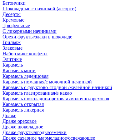
Батончики
Шоколадные с начинкой (ассорти)
Десерты
Кремовые
Трюфельные
С ликерными начинками
Орехи,фрукты/злаки в шоколаде
Грильяж
Злаковые
Набор микс конфеты
Элитные
Карамель
Карамель мини
Карамель леденцовая
Карамель помадная/с молочной начинкой
Карамель с фруктово-ягодной /желейной начинкой
Карамель глазированная/в какао
Карамель шоколадно-ореховая /молочно-ореховая
Карамель открытая
Карамель ликерная
Драже
Драже ореховое
Драже шоколадное
Драже фрукты/ягоды/семечки
Драже сахарное /мармеладное/освежающее