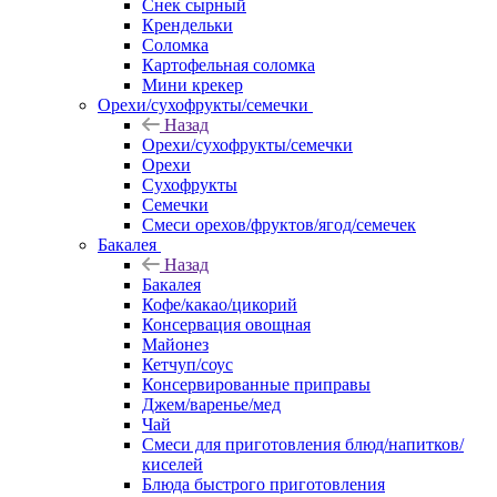
Снек сырный
Крендельки
Соломка
Картофельная соломка
Мини крекер
Орехи/сухофрукты/семечки
Назад
Орехи/сухофрукты/семечки
Орехи
Сухофрукты
Семечки
Смеси орехов/фруктов/ягод/семечек
Бакалея
Назад
Бакалея
Кофе/какао/цикорий
Консервация овощная
Майонез
Кетчуп/соус
Консервированные приправы
Джем/варенье/мед
Чай
Смеси для приготовления блюд/напитков/
киселей
Блюда быстрого приготовления