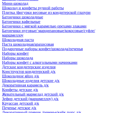
Мини-шоколад
Шоколад и конфеты ручной работы
Плитка /фигурки весовые из кондитерской глазури
Батончики шоколадные
Батончики вафельные
Батончики с мягкой карамелью орехами,злаками
Батончики нуговые/ марципановые/кокосовые/суфле/
маршмеллоу
Шоколадная паста
Паста шоколадная/арахисовая
Подарочные наборы конфет/шоколада/печенья
Наборы конфет
Наборы шоколада
Наборы конфет с алкогольными начинками
Детские кондитерские изделия
Конструктор кондитерский д/к
Шоколадное яйцо д/к
Шоколадные изделия детские д/к
Декоративная карамель д/к
Конфеты детские д/к
Жевательный мармелад детский д/к
Зефир детский (маршмеллоу) д/к
Круассан детский д/к
Печенье детское д/к
Декоративный пряник /печенье/кейк попс д/к