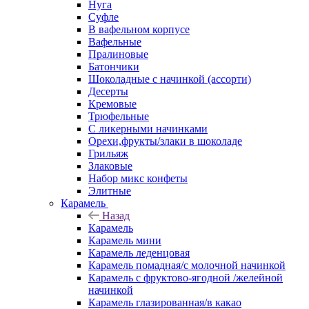
Нуга
Суфле
В вафельном корпусе
Вафельные
Пралиновые
Батончики
Шоколадные с начинкой (ассорти)
Десерты
Кремовые
Трюфельные
С ликерными начинками
Орехи,фрукты/злаки в шоколаде
Грильяж
Злаковые
Набор микс конфеты
Элитные
Карамель
Назад
Карамель
Карамель мини
Карамель леденцовая
Карамель помадная/с молочной начинкой
Карамель с фруктово-ягодной /желейной
начинкой
Карамель глазированная/в какао