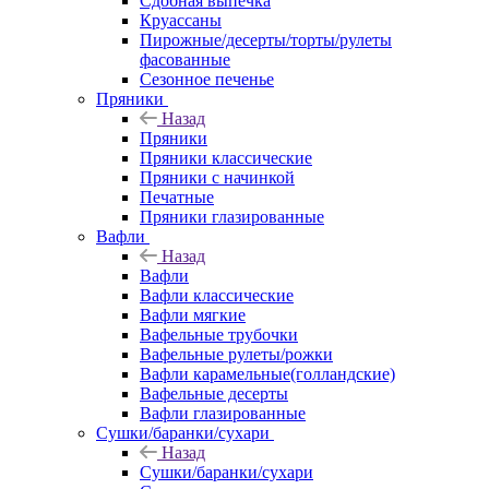
Сдобная выпечка
Круассаны
Пирожные/десерты/торты/рулеты
фасованные
Сезонное печенье
Пряники
Назад
Пряники
Пряники классические
Пряники с начинкой
Печатные
Пряники глазированные
Вафли
Назад
Вафли
Вафли классические
Вафли мягкие
Вафельные трубочки
Вафельные рулеты/рожки
Вафли карамельные(голландские)
Вафельные десерты
Вафли глазированные
Сушки/баранки/сухари
Назад
Сушки/баранки/сухари