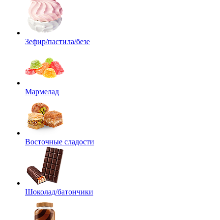
Зефир/пастила/безе
Мармелад
Восточные сладости
Шоколад/батончики