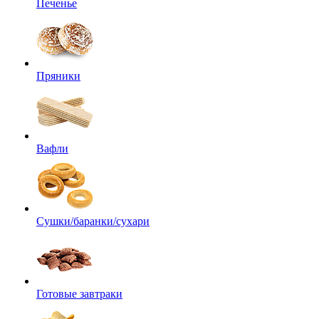
Печенье
Пряники
Вафли
Сушки/баранки/сухари
Готовые завтраки