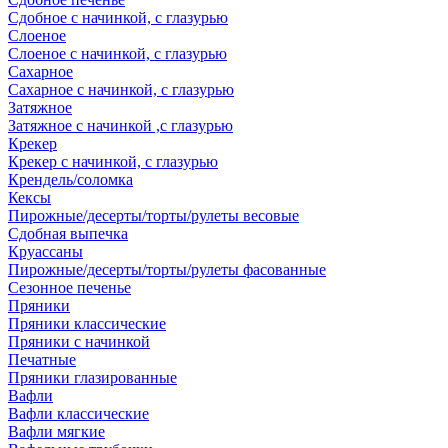
Сдобное с начинкой, с глазурью
Слоеное
Слоеное с начинкой, с глазурью
Сахарное
Сахарное с начинкой, с глазурью
Затяжное
Затяжное с начинкой ,с глазурью
Крекер
Крекер с начинкой, с глазурью
Крендель/соломка
Кексы
Пирожные/десерты/торты/рулеты весовые
Сдобная выпечка
Круассаны
Пирожные/десерты/торты/рулеты фасованные
Сезонное печенье
Пряники
Пряники классические
Пряники с начинкой
Печатные
Пряники глазированные
Вафли
Вафли классические
Вафли мягкие