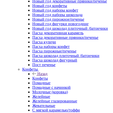
Новый год декоративные пряники/печенье
Новый год конфеты
Новый год наборы конфет
Новый год наборы шоколада
Новый год пирожное/печенье
Новый год фигурки новогодние
Новый год шоколад плиточный /батончики
Пасха декоративная карамель
Пасха декоративные пряники/печенье
Пасха куличи
Пасха наборы конфет
Пасха пирожные/печенье
Пасха шоколад плиточный /батончики
Пасха шоколад фигурный
Пост печенье
Конфеты
Назад
Конфеты
Помадные
Помадные с начинкой
Молочные (коровка)
Желейные
Желейные глазированные
Жевательные
С мягкой карамелью/тоффи