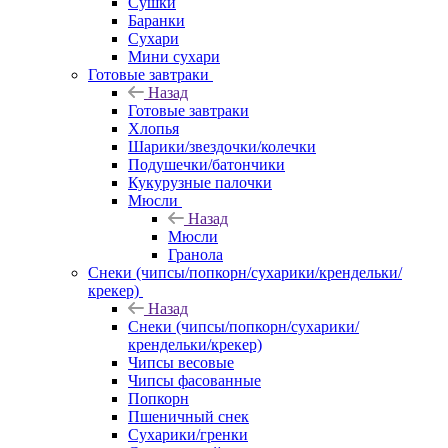
Сушки
Баранки
Сухари
Мини сухари
Готовые завтраки
Назад
Готовые завтраки
Хлопья
Шарики/звездочки/колечки
Подушечки/батончики
Кукурузные палочки
Мюсли
Назад
Мюсли
Гранола
Снеки (чипсы/попкорн/сухарики/крендельки/
крекер)
Назад
Снеки (чипсы/попкорн/сухарики/
крендельки/крекер)
Чипсы весовые
Чипсы фасованные
Попкорн
Пшеничный снек
Сухарики/гренки