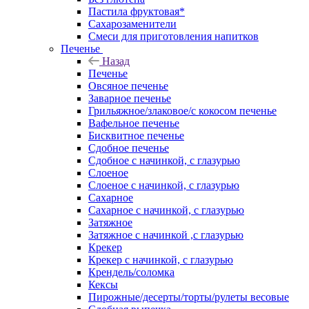
Пастила фруктовая*
Сахарозаменители
Смеси для приготовления напитков
Печенье
Назад
Печенье
Овсяное печенье
Заварное печенье
Грильяжное/злаковое/с кокосом печенье
Вафельное печенье
Бисквитное печенье
Сдобное печенье
Сдобное с начинкой, с глазурью
Слоеное
Слоеное с начинкой, с глазурью
Сахарное
Сахарное с начинкой, с глазурью
Затяжное
Затяжное с начинкой ,с глазурью
Крекер
Крекер с начинкой, с глазурью
Крендель/соломка
Кексы
Пирожные/десерты/торты/рулеты весовые