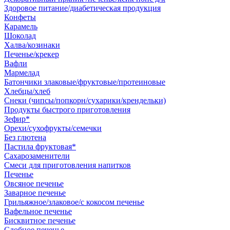
Здоровое питание/диабетическая продукция
Конфеты
Карамель
Шоколад
Халва/козинаки
Печенье/крекер
Вафли
Мармелад
Батончики злаковые/фруктовые/протеиновые
Хлебцы/хлеб
Снеки (чипсы/попкорн/сухарики/крендельки)
Продукты быстрого приготовления
Зефир*
Орехи/сухофрукты/семечки
Без глютена
Пастила фруктовая*
Сахарозаменители
Смеси для приготовления напитков
Печенье
Овсяное печенье
Заварное печенье
Грильяжное/злаковое/с кокосом печенье
Вафельное печенье
Бисквитное печенье
Сдобное печенье