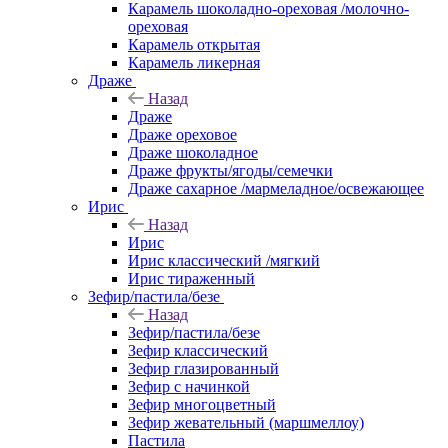
Карамель шоколадно-ореховая /молочно-
ореховая
Карамель открытая
Карамель ликерная
Драже
Назад
Драже
Драже ореховое
Драже шоколадное
Драже фрукты/ягоды/семечки
Драже сахарное /мармеладное/освежающее
Ирис
Назад
Ирис
Ирис классический /мягкий
Ирис тираженный
Зефир/пастила/безе
Назад
Зефир/пастила/безе
Зефир классический
Зефир глазированный
Зефир с начинкой
Зефир многоцветный
Зефир жевательный (маршмеллоу)
Пастила