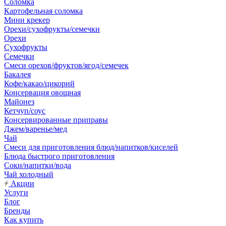
Соломка
Картофельная соломка
Мини крекер
Орехи/сухофрукты/семечки
Орехи
Сухофрукты
Семечки
Смеси орехов/фруктов/ягод/семечек
Бакалея
Кофе/какао/цикорий
Консервация овощная
Майонез
Кетчуп/соус
Консервированные приправы
Джем/варенье/мед
Чай
Смеси для приготовления блюд/напитков/киселей
Блюда быстрого приготовления
Соки/напитки/вода
Чай холодный
Акции
Услуги
Блог
Бренды
Как купить