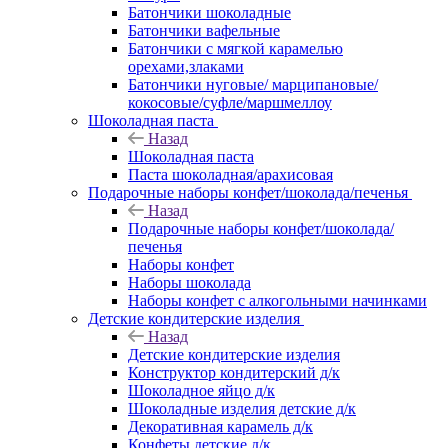
Батончики шоколадные
Батончики вафельные
Батончики с мягкой карамелью
орехами,злаками
Батончики нуговые/ марципановые/
кокосовые/суфле/маршмеллоу
Шоколадная паста
Назад
Шоколадная паста
Паста шоколадная/арахисовая
Подарочные наборы конфет/шоколада/печенья
Назад
Подарочные наборы конфет/шоколада/
печенья
Наборы конфет
Наборы шоколада
Наборы конфет с алкогольными начинками
Детские кондитерские изделия
Назад
Детские кондитерские изделия
Конструктор кондитерский д/к
Шоколадное яйцо д/к
Шоколадные изделия детские д/к
Декоративная карамель д/к
Конфеты детские д/к