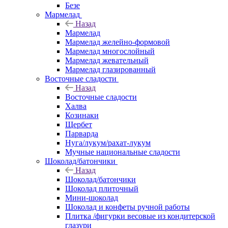
Безе
Мармелад
Назад
Мармелад
Мармелад желейно-формовой
Мармелад многослойный
Мармелад жевательный
Мармелад глазированный
Восточные сладости
Назад
Восточные сладости
Халва
Козинаки
Щербет
Парварда
Нуга/лукум/рахат-лукум
Мучные национальные сладости
Шоколад/батончики
Назад
Шоколад/батончики
Шоколад плиточный
Мини-шоколад
Шоколад и конфеты ручной работы
Плитка /фигурки весовые из кондитерской
глазури