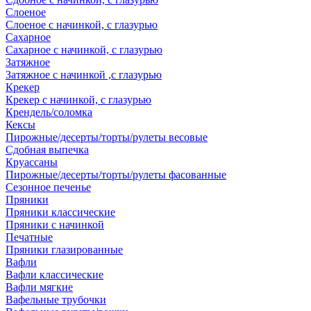
Слоеное
Слоеное с начинкой, с глазурью
Сахарное
Сахарное с начинкой, с глазурью
Затяжное
Затяжное с начинкой ,с глазурью
Крекер
Крекер с начинкой, с глазурью
Крендель/соломка
Кексы
Пирожные/десерты/торты/рулеты весовые
Сдобная выпечка
Круассаны
Пирожные/десерты/торты/рулеты фасованные
Сезонное печенье
Пряники
Пряники классические
Пряники с начинкой
Печатные
Пряники глазированные
Вафли
Вафли классические
Вафли мягкие
Вафельные трубочки