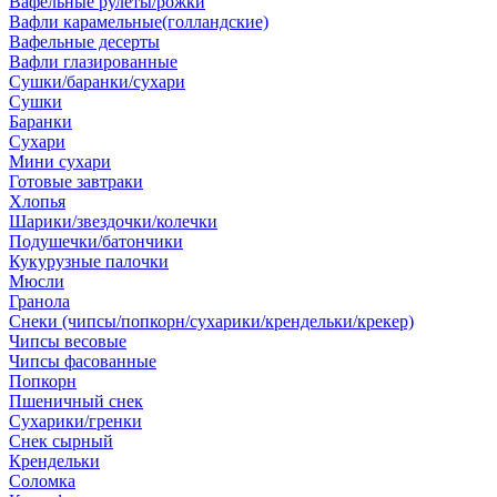
Вафельные рулеты/рожки
Вафли карамельные(голландские)
Вафельные десерты
Вафли глазированные
Сушки/баранки/сухари
Сушки
Баранки
Сухари
Мини сухари
Готовые завтраки
Хлопья
Шарики/звездочки/колечки
Подушечки/батончики
Кукурузные палочки
Мюсли
Гранола
Снеки (чипсы/попкорн/сухарики/крендельки/крекер)
Чипсы весовые
Чипсы фасованные
Попкорн
Пшеничный снек
Сухарики/гренки
Снек сырный
Крендельки
Соломка