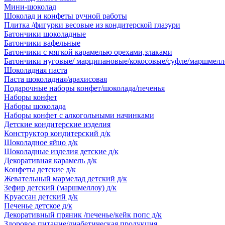
Мини-шоколад
Шоколад и конфеты ручной работы
Плитка /фигурки весовые из кондитерской глазури
Батончики шоколадные
Батончики вафельные
Батончики с мягкой карамелью орехами,злаками
Батончики нуговые/ марципановые/кокосовые/суфле/маршмелл
Шоколадная паста
Паста шоколадная/арахисовая
Подарочные наборы конфет/шоколада/печенья
Наборы конфет
Наборы шоколада
Наборы конфет с алкогольными начинками
Детские кондитерские изделия
Конструктор кондитерский д/к
Шоколадное яйцо д/к
Шоколадные изделия детские д/к
Декоративная карамель д/к
Конфеты детские д/к
Жевательный мармелад детский д/к
Зефир детский (маршмеллоу) д/к
Круассан детский д/к
Печенье детское д/к
Декоративный пряник /печенье/кейк попс д/к
Здоровое питание/диабетическая продукция