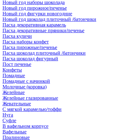
Новый год наборы шоколада
Новый год пирожное/печенье
Новый год фигурки новогодние
Новый год шоколад плиточный /батончики
Пасха декоративная карамель
Пасха декоративные пряники/печенье
Пасха куличи
Пасха наборы конфет
Пасха пирожные/печенье
Пасха шоколад плиточный /батончики
Пасха шоколад фигурный
Пост печенье
Конфеты
Помадные
Помадные с начинкой
Молочные (коровка)
Желейные
Желейные глазированные
Жевательные
С мягкой карамелью/тоффи
Нуга
Суфле
В вафельном корпусе
Вафельные
Пралиновые