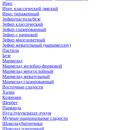
Ирис
Ирис классический /мягкий
Ирис тираженный
Зефир/пастила/безе
Зефир классический
Зефир глазированный
Зефир с начинкой
Зефир многоцветный
Зефир жевательный (маршмеллоу)
Пастила
Безе
Мармелад
Мармелад желейно-формовой
Мармелад многослойный
Мармелад жевательный
Мармелад глазированный
Восточные сладости
Халва
Козинаки
Щербет
Парварда
Нуга/лукум/рахат-лукум
Мучные национальные сладости
Шоколад/батончики
Шоколад плиточный