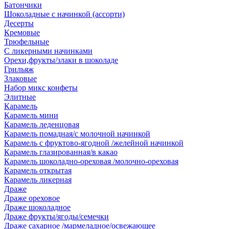
Батончики
Шоколадные с начинкой (ассорти)
Десерты
Кремовые
Трюфельные
С ликерными начинками
Орехи,фрукты/злаки в шоколаде
Грильяж
Злаковые
Набор микс конфеты
Элитные
Карамель
Карамель мини
Карамель леденцовая
Карамель помадная/с молочной начинкой
Карамель с фруктово-ягодной /желейной начинкой
Карамель глазированная/в какао
Карамель шоколадно-ореховая /молочно-ореховая
Карамель открытая
Карамель ликерная
Драже
Драже ореховое
Драже шоколадное
Драже фрукты/ягоды/семечки
Драже сахарное /мармеладное/освежающее