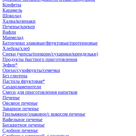
Конфеты
Карамель
Шоколад
Халва/козинаки
Печенье/крекер
Вафли
Мармелад
Батончики злаковые/фруктовые/протеиновые
Хлебцы/хлеб
Снеки (чипсы/попкорн/сухарики/крендельки)
Продукты быстрого приготовления
Зефир*
Орехи/сухофрукты/семечки
Без глютена
Пастила фруктовая*
Сахарозаменители
Смеси для приготовления напитков
Печенье
Овсяное печенье
Заварное печенье
Грильяжное/злаковое/с кокосом печенье
Вафельное печенье
Бисквитное печенье
Сдобное печенье
Сдобное с начинкой, с глазурью