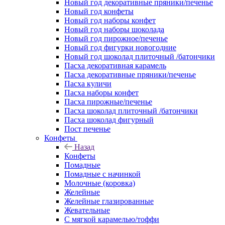
Новый год декоративные пряники/печенье
Новый год конфеты
Новый год наборы конфет
Новый год наборы шоколада
Новый год пирожное/печенье
Новый год фигурки новогодние
Новый год шоколад плиточный /батончики
Пасха декоративная карамель
Пасха декоративные пряники/печенье
Пасха куличи
Пасха наборы конфет
Пасха пирожные/печенье
Пасха шоколад плиточный /батончики
Пасха шоколад фигурный
Пост печенье
Конфеты
Назад
Конфеты
Помадные
Помадные с начинкой
Молочные (коровка)
Желейные
Желейные глазированные
Жевательные
С мягкой карамелью/тоффи