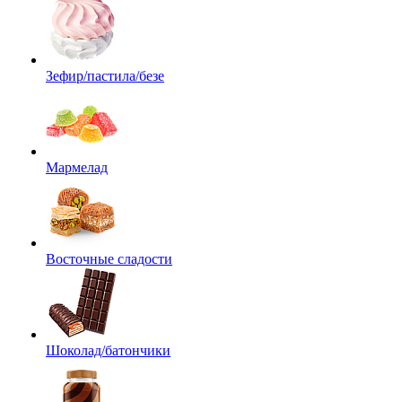
Зефир/пастила/безе
Мармелад
Восточные сладости
Шоколад/батончики