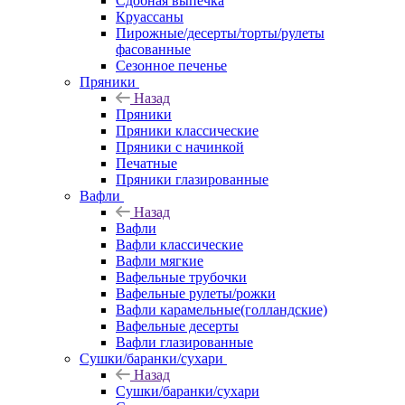
Сдобная выпечка
Круассаны
Пирожные/десерты/торты/рулеты
фасованные
Сезонное печенье
Пряники
Назад
Пряники
Пряники классические
Пряники с начинкой
Печатные
Пряники глазированные
Вафли
Назад
Вафли
Вафли классические
Вафли мягкие
Вафельные трубочки
Вафельные рулеты/рожки
Вафли карамельные(голландские)
Вафельные десерты
Вафли глазированные
Сушки/баранки/сухари
Назад
Сушки/баранки/сухари