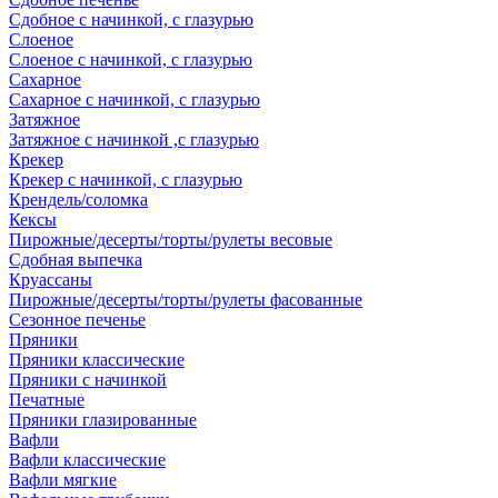
Сдобное с начинкой, с глазурью
Слоеное
Слоеное с начинкой, с глазурью
Сахарное
Сахарное с начинкой, с глазурью
Затяжное
Затяжное с начинкой ,с глазурью
Крекер
Крекер с начинкой, с глазурью
Крендель/соломка
Кексы
Пирожные/десерты/торты/рулеты весовые
Сдобная выпечка
Круассаны
Пирожные/десерты/торты/рулеты фасованные
Сезонное печенье
Пряники
Пряники классические
Пряники с начинкой
Печатные
Пряники глазированные
Вафли
Вафли классические
Вафли мягкие