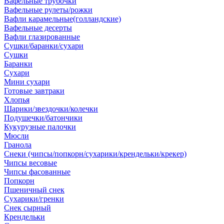
Вафельные трубочки
Вафельные рулеты/рожки
Вафли карамельные(голландские)
Вафельные десерты
Вафли глазированные
Сушки/баранки/сухари
Сушки
Баранки
Сухари
Мини сухари
Готовые завтраки
Хлопья
Шарики/звездочки/колечки
Подушечки/батончики
Кукурузные палочки
Мюсли
Гранола
Снеки (чипсы/попкорн/сухарики/крендельки/крекер)
Чипсы весовые
Чипсы фасованные
Попкорн
Пшеничный снек
Сухарики/гренки
Снек сырный
Крендельки