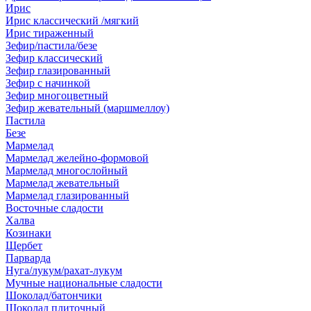
Ирис
Ирис классический /мягкий
Ирис тираженный
Зефир/пастила/безе
Зефир классический
Зефир глазированный
Зефир с начинкой
Зефир многоцветный
Зефир жевательный (маршмеллоу)
Пастила
Безе
Мармелад
Мармелад желейно-формовой
Мармелад многослойный
Мармелад жевательный
Мармелад глазированный
Восточные сладости
Халва
Козинаки
Щербет
Парварда
Нуга/лукум/рахат-лукум
Мучные национальные сладости
Шоколад/батончики
Шоколад плиточный