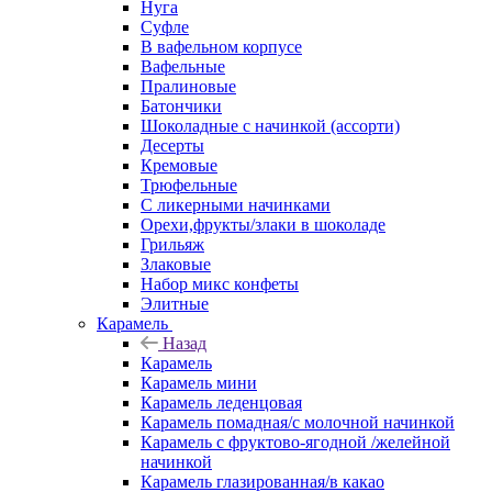
Нуга
Суфле
В вафельном корпусе
Вафельные
Пралиновые
Батончики
Шоколадные с начинкой (ассорти)
Десерты
Кремовые
Трюфельные
С ликерными начинками
Орехи,фрукты/злаки в шоколаде
Грильяж
Злаковые
Набор микс конфеты
Элитные
Карамель
Назад
Карамель
Карамель мини
Карамель леденцовая
Карамель помадная/с молочной начинкой
Карамель с фруктово-ягодной /желейной
начинкой
Карамель глазированная/в какао