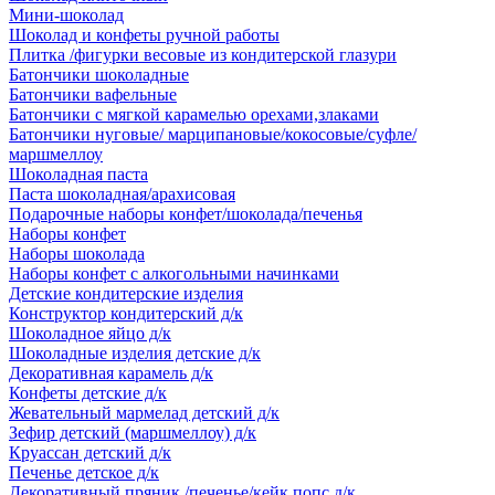
Мини-шоколад
Шоколад и конфеты ручной работы
Плитка /фигурки весовые из кондитерской глазури
Батончики шоколадные
Батончики вафельные
Батончики с мягкой карамелью орехами,злаками
Батончики нуговые/ марципановые/кокосовые/суфле/
маршмеллоу
Шоколадная паста
Паста шоколадная/арахисовая
Подарочные наборы конфет/шоколада/печенья
Наборы конфет
Наборы шоколада
Наборы конфет с алкогольными начинками
Детские кондитерские изделия
Конструктор кондитерский д/к
Шоколадное яйцо д/к
Шоколадные изделия детские д/к
Декоративная карамель д/к
Конфеты детские д/к
Жевательный мармелад детский д/к
Зефир детский (маршмеллоу) д/к
Круассан детский д/к
Печенье детское д/к
Декоративный пряник /печенье/кейк попс д/к