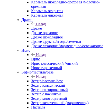
Карамель шоколадно-ореховая /молочно-
ореховая
Карамель открытая
Карамель ликерная
Драже
Назад
Драже
Драже ореховое
Драже шоколадное
Драже фрукты/ягоды/семечки
Драже сахарное /мармеладное/освежающее
Ирис
Назад
Ирис
Ирис классический /мягкий
Ирис тираженный
Зефир/пастила/безе
Назад
Зефир/пастила/безе
Зефир классический
Зефир глазированный
Зефир с начинкой
Зефир многоцветный
Зефир жевательный (маршмеллоу)
Пастила