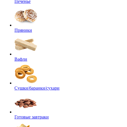
Печенье
Пряники
Вафли
Сушки/баранки/сухари
Готовые завтраки