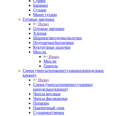
Сушки
Баранки
Сухари
Мини сухари
Готовые завтраки
Назад
Готовые завтраки
Хлопья
Шарики/звездочки/колечки
Подушечки/батончики
Кукурузные палочки
Мюсли
Назад
Мюсли
Гранола
Снеки (чипсы/попкорн/сухарики/крендельки/
крекер)
Назад
Снеки (чипсы/попкорн/сухарики/
крендельки/крекер)
Чипсы весовые
Чипсы фасованные
Попкорн
Пшеничный снек
Сухарики/гренки