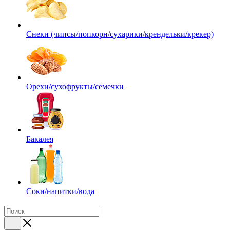
Снеки (чипсы/попкорн/сухарики/крендельки/крекер)
Орехи/сухофрукты/семечки
Бакалея
Соки/напитки/вода