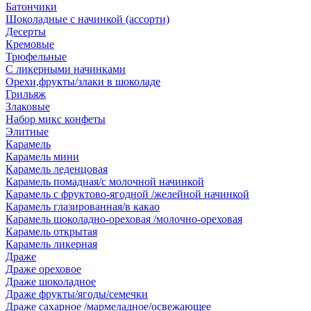
Батончики
Шоколадные с начинкой (ассорти)
Десерты
Кремовые
Трюфельные
С ликерными начинками
Орехи,фрукты/злаки в шоколаде
Грильяж
Злаковые
Набор микс конфеты
Элитные
Карамель
Карамель мини
Карамель леденцовая
Карамель помадная/с молочной начинкой
Карамель с фруктово-ягодной /желейной начинкой
Карамель глазированная/в какао
Карамель шоколадно-ореховая /молочно-ореховая
Карамель открытая
Карамель ликерная
Драже
Драже ореховое
Драже шоколадное
Драже фрукты/ягоды/семечки
Драже сахарное /мармеладное/освежающее