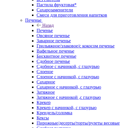
Пастила фруктовая*
Сахарозаменители
Смеси для приготовления напитков
Печенье
Назад
Печенье
Овсяное печенье
Заварное печенье
Грильяжное/злаковое/с кокосом печенье
Вафельное печенье
Бисквитное печенье
Сдобное печенье
Сдобное с начинкой, с глазурью
Слоеное
Слоеное с начинкой, с глазурью
Сахарное
Сахарное с начинкой, с глазурью
Затяжное
Затяжное с начинкой ,с глазурью
Крекер
Крекер с начинкой, с глазурью
Крендель/соломка
Кексы
Пирожные/десерты/торты/рулеты весовые