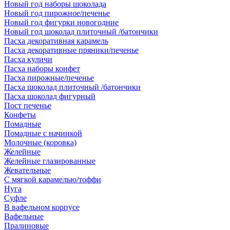
Новый год наборы шоколада
Новый год пирожное/печенье
Новый год фигурки новогодние
Новый год шоколад плиточный /батончики
Пасха декоративная карамель
Пасха декоративные пряники/печенье
Пасха куличи
Пасха наборы конфет
Пасха пирожные/печенье
Пасха шоколад плиточный /батончики
Пасха шоколад фигурный
Пост печенье
Конфеты
Помадные
Помадные с начинкой
Молочные (коровка)
Желейные
Желейные глазированные
Жевательные
С мягкой карамелью/тоффи
Нуга
Суфле
В вафельном корпусе
Вафельные
Пралиновые