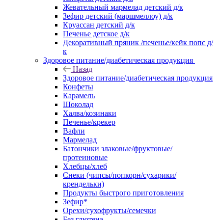
Жевательный мармелад детский д/к
Зефир детский (маршмеллоу) д/к
Круассан детский д/к
Печенье детское д/к
Декоративный пряник /печенье/кейк попс д/
к
Здоровое питание/диабетическая продукция
Назад
Здоровое питание/диабетическая продукция
Конфеты
Карамель
Шоколад
Халва/козинаки
Печенье/крекер
Вафли
Мармелад
Батончики злаковые/фруктовые/
протеиновые
Хлебцы/хлеб
Снеки (чипсы/попкорн/сухарики/
крендельки)
Продукты быстрого приготовления
Зефир*
Орехи/сухофрукты/семечки
Без глютена