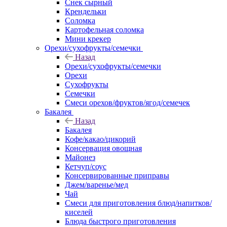
Снек сырный
Крендельки
Соломка
Картофельная соломка
Мини крекер
Орехи/сухофрукты/семечки
Назад
Орехи/сухофрукты/семечки
Орехи
Сухофрукты
Семечки
Смеси орехов/фруктов/ягод/семечек
Бакалея
Назад
Бакалея
Кофе/какао/цикорий
Консервация овощная
Майонез
Кетчуп/соус
Консервированные приправы
Джем/варенье/мед
Чай
Смеси для приготовления блюд/напитков/
киселей
Блюда быстрого приготовления