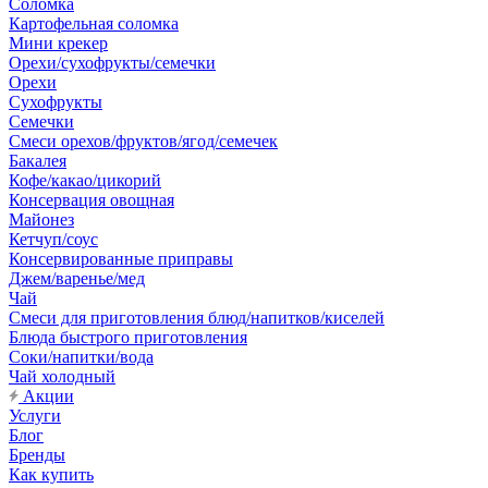
Соломка
Картофельная соломка
Мини крекер
Орехи/сухофрукты/семечки
Орехи
Сухофрукты
Семечки
Смеси орехов/фруктов/ягод/семечек
Бакалея
Кофе/какао/цикорий
Консервация овощная
Майонез
Кетчуп/соус
Консервированные приправы
Джем/варенье/мед
Чай
Смеси для приготовления блюд/напитков/киселей
Блюда быстрого приготовления
Соки/напитки/вода
Чай холодный
Акции
Услуги
Блог
Бренды
Как купить