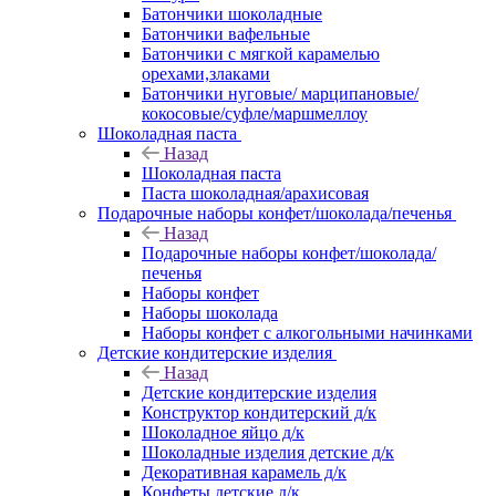
Батончики шоколадные
Батончики вафельные
Батончики с мягкой карамелью
орехами,злаками
Батончики нуговые/ марципановые/
кокосовые/суфле/маршмеллоу
Шоколадная паста
Назад
Шоколадная паста
Паста шоколадная/арахисовая
Подарочные наборы конфет/шоколада/печенья
Назад
Подарочные наборы конфет/шоколада/
печенья
Наборы конфет
Наборы шоколада
Наборы конфет с алкогольными начинками
Детские кондитерские изделия
Назад
Детские кондитерские изделия
Конструктор кондитерский д/к
Шоколадное яйцо д/к
Шоколадные изделия детские д/к
Декоративная карамель д/к
Конфеты детские д/к