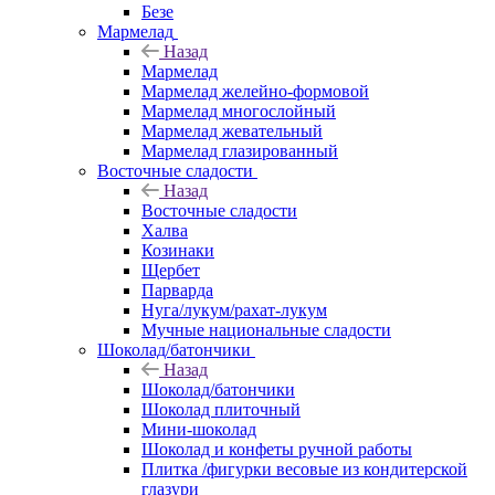
Безе
Мармелад
Назад
Мармелад
Мармелад желейно-формовой
Мармелад многослойный
Мармелад жевательный
Мармелад глазированный
Восточные сладости
Назад
Восточные сладости
Халва
Козинаки
Щербет
Парварда
Нуга/лукум/рахат-лукум
Мучные национальные сладости
Шоколад/батончики
Назад
Шоколад/батончики
Шоколад плиточный
Мини-шоколад
Шоколад и конфеты ручной работы
Плитка /фигурки весовые из кондитерской
глазури