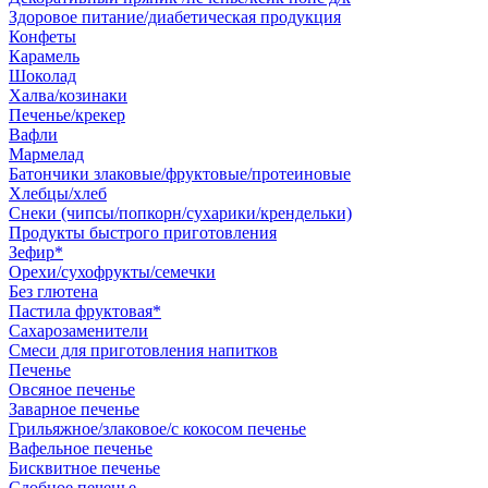
Здоровое питание/диабетическая продукция
Конфеты
Карамель
Шоколад
Халва/козинаки
Печенье/крекер
Вафли
Мармелад
Батончики злаковые/фруктовые/протеиновые
Хлебцы/хлеб
Снеки (чипсы/попкорн/сухарики/крендельки)
Продукты быстрого приготовления
Зефир*
Орехи/сухофрукты/семечки
Без глютена
Пастила фруктовая*
Сахарозаменители
Смеси для приготовления напитков
Печенье
Овсяное печенье
Заварное печенье
Грильяжное/злаковое/с кокосом печенье
Вафельное печенье
Бисквитное печенье
Сдобное печенье