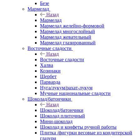
Безе
Мармелад
Назад
Мармелад
Мармелад желейно-формовой
Мармелад многослойный
Мармелад жевательный
Мармелад глазированный
Восточные сладости
Назад
Восточные сладости
Халва
Козинаки
Щербет
Парварда
Нуга/лукум/рахат-лукум
Мучные национальные сладости
Шоколад/батончики
Назад
Шоколад/батончики
Шоколад плиточный
Мини-шоколад
Шоколад и конфеты ручной работы
Плитка /фигурки весовые из кондитерской
глазури