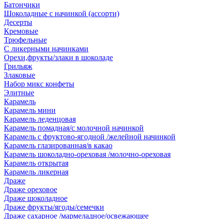
Батончики
Шоколадные с начинкой (ассорти)
Десерты
Кремовые
Трюфельные
С ликерными начинками
Орехи,фрукты/злаки в шоколаде
Грильяж
Злаковые
Набор микс конфеты
Элитные
Карамель
Карамель мини
Карамель леденцовая
Карамель помадная/с молочной начинкой
Карамель с фруктово-ягодной /желейной начинкой
Карамель глазированная/в какао
Карамель шоколадно-ореховая /молочно-ореховая
Карамель открытая
Карамель ликерная
Драже
Драже ореховое
Драже шоколадное
Драже фрукты/ягоды/семечки
Драже сахарное /мармеладное/освежающее