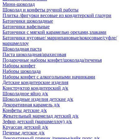
Мини-шоколад
Шоколад и конфеты ручной работы
Плитка /фигурки весовые из кондитерской глазури
Батончики шоколадные
Батончики вафельные
Батончики с мягкой карамелью орехами,злаками
Батончики нуговые/ марципановые/кокосовые/суфле/
маршмеллоу
Шоколадная паста
Паста шоколадная/арахисовая
Подарочные наборы конфет/шоколада/печенья
Наборы конфет
Наборы шоколада
Наборы конфет с алкогольными начинками
Детские кондитерские изделия
Конструктор кондитерский д/к
Шоколадное яйцо д/к
Шоколадные изделия детские д/к
Декоративная карамель д/к
Конфеты детские д/к
Жевательный мармелад детский д/к
Зефир детский (маршмеллоу) д/к
Круассан детский д/к
Печенье детское д/к
Декоративный пряник /печенье/кейк попс д/к