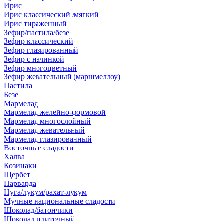
Ирис
Ирис классический /мягкий
Ирис тираженный
Зефир/пастила/безе
Зефир классический
Зефир глазированный
Зефир с начинкой
Зефир многоцветный
Зефир жевательный (маршмеллоу)
Пастила
Безе
Мармелад
Мармелад желейно-формовой
Мармелад многослойный
Мармелад жевательный
Мармелад глазированный
Восточные сладости
Халва
Козинаки
Щербет
Парварда
Нуга/лукум/рахат-лукум
Мучные национальные сладости
Шоколад/батончики
Шоколад плиточный