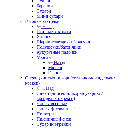
Сушки
Баранки
Сухари
Мини сухари
Готовые завтраки
Назад
Готовые завтраки
Хлопья
Шарики/звездочки/колечки
Подушечки/батончики
Кукурузные палочки
Мюсли
Назад
Мюсли
Гранола
Снеки (чипсы/попкорн/сухарики/крендельки/
крекер)
Назад
Снеки (чипсы/попкорн/сухарики/
крендельки/крекер)
Чипсы весовые
Чипсы фасованные
Попкорн
Пшеничный снек
Сухарики/гренки