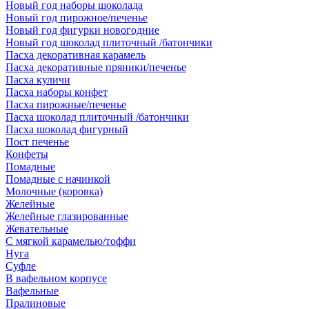
Новый год наборы шоколада
Новый год пирожное/печенье
Новый год фигурки новогодние
Новый год шоколад плиточный /батончики
Пасха декоративная карамель
Пасха декоративные пряники/печенье
Пасха куличи
Пасха наборы конфет
Пасха пирожные/печенье
Пасха шоколад плиточный /батончики
Пасха шоколад фигурный
Пост печенье
Конфеты
Помадные
Помадные с начинкой
Молочные (коровка)
Желейные
Желейные глазированные
Жевательные
С мягкой карамелью/тоффи
Нуга
Суфле
В вафельном корпусе
Вафельные
Пралиновые