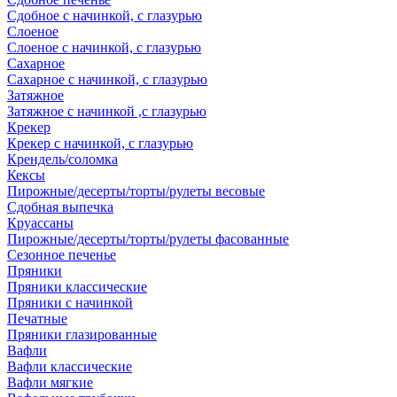
Сдобное с начинкой, с глазурью
Слоеное
Слоеное с начинкой, с глазурью
Сахарное
Сахарное с начинкой, с глазурью
Затяжное
Затяжное с начинкой ,с глазурью
Крекер
Крекер с начинкой, с глазурью
Крендель/соломка
Кексы
Пирожные/десерты/торты/рулеты весовые
Сдобная выпечка
Круассаны
Пирожные/десерты/торты/рулеты фасованные
Сезонное печенье
Пряники
Пряники классические
Пряники с начинкой
Печатные
Пряники глазированные
Вафли
Вафли классические
Вафли мягкие