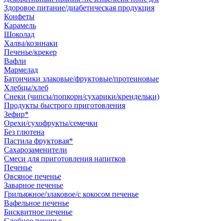
Здоровое питание/диабетическая продукция
Конфеты
Карамель
Шоколад
Халва/козинаки
Печенье/крекер
Вафли
Мармелад
Батончики злаковые/фруктовые/протеиновые
Хлебцы/хлеб
Снеки (чипсы/попкорн/сухарики/крендельки)
Продукты быстрого приготовления
Зефир*
Орехи/сухофрукты/семечки
Без глютена
Пастила фруктовая*
Сахарозаменители
Смеси для приготовления напитков
Печенье
Овсяное печенье
Заварное печенье
Грильяжное/злаковое/с кокосом печенье
Вафельное печенье
Бисквитное печенье
Сдобное печенье