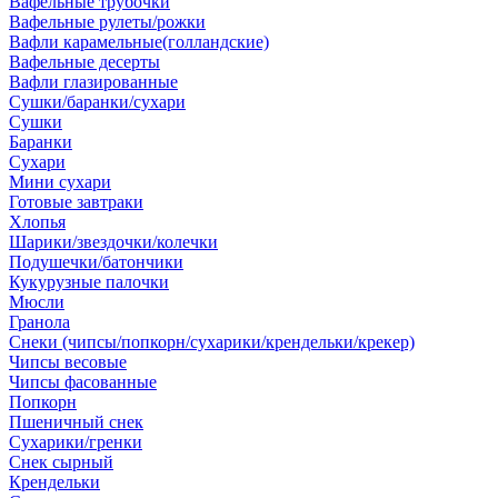
Вафельные трубочки
Вафельные рулеты/рожки
Вафли карамельные(голландские)
Вафельные десерты
Вафли глазированные
Сушки/баранки/сухари
Сушки
Баранки
Сухари
Мини сухари
Готовые завтраки
Хлопья
Шарики/звездочки/колечки
Подушечки/батончики
Кукурузные палочки
Мюсли
Гранола
Снеки (чипсы/попкорн/сухарики/крендельки/крекер)
Чипсы весовые
Чипсы фасованные
Попкорн
Пшеничный снек
Сухарики/гренки
Снек сырный
Крендельки