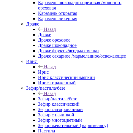
Карамель шоколадно-ореховая /молочно-
ореховая
Карамель открытая
Карамель ликерная
Драже
Назад
Драже
Драже ореховое
Драже шоколадное
Драже фрукты/ягоды/семечки
Драже сахарное /мармеладное/освежающее
Ирис
Назад
Ирис
Ирис классический /мягкий
Ирис тираженный
Зефир/пастила/безе
Назад
Зефир/пастила/безе
Зефир классический
Зефир глазированный
Зефир с начинкой
Зефир многоцветный
Зефир жевательный (маршмеллоу)
Пастила