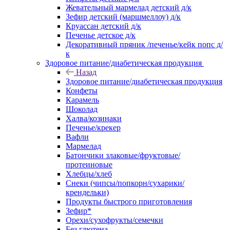
Жевательный мармелад детский д/к
Зефир детский (маршмеллоу) д/к
Круассан детский д/к
Печенье детское д/к
Декоративный пряник /печенье/кейк попс д/
к
Здоровое питание/диабетическая продукция
Назад
Здоровое питание/диабетическая продукция
Конфеты
Карамель
Шоколад
Халва/козинаки
Печенье/крекер
Вафли
Мармелад
Батончики злаковые/фруктовые/
протеиновые
Хлебцы/хлеб
Снеки (чипсы/попкорн/сухарики/
крендельки)
Продукты быстрого приготовления
Зефир*
Орехи/сухофрукты/семечки
Без глютена