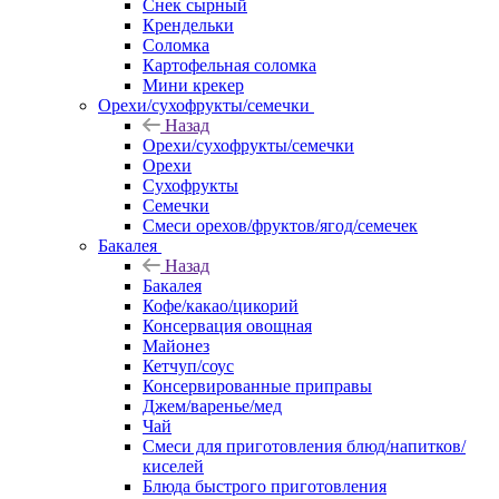
Снек сырный
Крендельки
Соломка
Картофельная соломка
Мини крекер
Орехи/сухофрукты/семечки
Назад
Орехи/сухофрукты/семечки
Орехи
Сухофрукты
Семечки
Смеси орехов/фруктов/ягод/семечек
Бакалея
Назад
Бакалея
Кофе/какао/цикорий
Консервация овощная
Майонез
Кетчуп/соус
Консервированные приправы
Джем/варенье/мед
Чай
Смеси для приготовления блюд/напитков/
киселей
Блюда быстрого приготовления