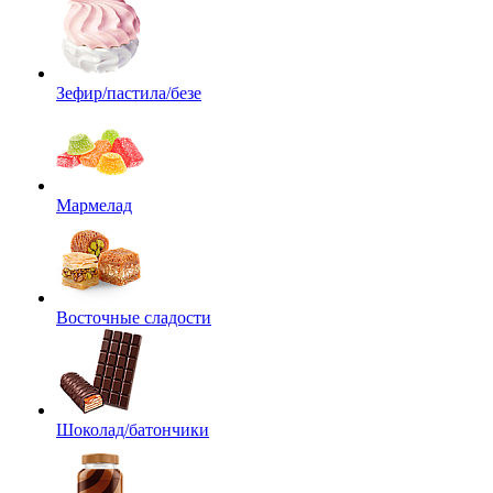
Зефир/пастила/безе
Мармелад
Восточные сладости
Шоколад/батончики