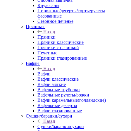
Сдобная выпечка
Круассаны
Пирожные/десерты/торты/рулеты
фасованные
Сезонное печенье
Пряники
Назад
Пряники
Пряники классические
Пряники с начинкой
Печатные
Пряники глазированные
Вафли
Назад
Вафли
Вафли классические
Вафли мягкие
Вафельные трубочки
Вафельные рулеты/рожки
Вафли карамельные(голландские)
Вафельные десерты
Вафли глазированные
Сушки/баранки/сухари
Назад
Сушки/баранки/сухари