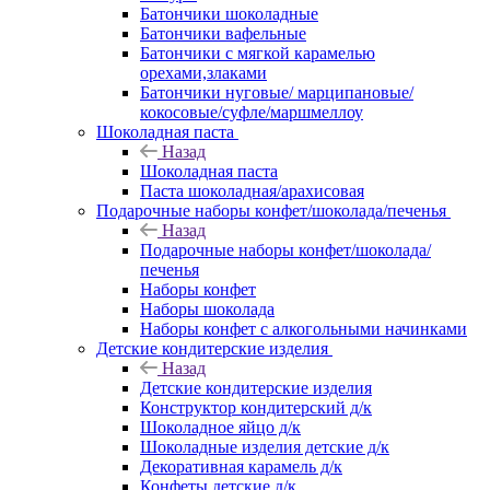
Батончики шоколадные
Батончики вафельные
Батончики с мягкой карамелью
орехами,злаками
Батончики нуговые/ марципановые/
кокосовые/суфле/маршмеллоу
Шоколадная паста
Назад
Шоколадная паста
Паста шоколадная/арахисовая
Подарочные наборы конфет/шоколада/печенья
Назад
Подарочные наборы конфет/шоколада/
печенья
Наборы конфет
Наборы шоколада
Наборы конфет с алкогольными начинками
Детские кондитерские изделия
Назад
Детские кондитерские изделия
Конструктор кондитерский д/к
Шоколадное яйцо д/к
Шоколадные изделия детские д/к
Декоративная карамель д/к
Конфеты детские д/к