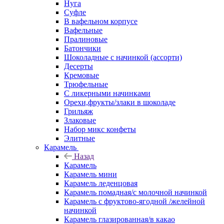
Нуга
Суфле
В вафельном корпусе
Вафельные
Пралиновые
Батончики
Шоколадные с начинкой (ассорти)
Десерты
Кремовые
Трюфельные
С ликерными начинками
Орехи,фрукты/злаки в шоколаде
Грильяж
Злаковые
Набор микс конфеты
Элитные
Карамель
Назад
Карамель
Карамель мини
Карамель леденцовая
Карамель помадная/с молочной начинкой
Карамель с фруктово-ягодной /желейной
начинкой
Карамель глазированная/в какао