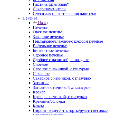
Пастила фруктовая*
Сахарозаменители
Смеси для приготовления напитков
Печенье
Назад
Печенье
Овсяное печенье
Заварное печенье
Грильяжное/злаковое/с кокосом печенье
Вафельное печенье
Бисквитное печенье
Сдобное печенье
Сдобное с начинкой, с глазурью
Слоеное
Слоеное с начинкой, с глазурью
Сахарное
Сахарное с начинкой, с глазурью
Затяжное
Затяжное с начинкой ,с глазурью
Крекер
Крекер с начинкой, с глазурью
Крендель/соломка
Кексы
Пирожные/десерты/торты/рулеты весовые