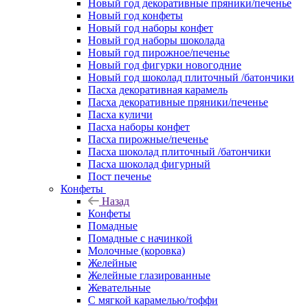
Новый год декоративные пряники/печенье
Новый год конфеты
Новый год наборы конфет
Новый год наборы шоколада
Новый год пирожное/печенье
Новый год фигурки новогодние
Новый год шоколад плиточный /батончики
Пасха декоративная карамель
Пасха декоративные пряники/печенье
Пасха куличи
Пасха наборы конфет
Пасха пирожные/печенье
Пасха шоколад плиточный /батончики
Пасха шоколад фигурный
Пост печенье
Конфеты
Назад
Конфеты
Помадные
Помадные с начинкой
Молочные (коровка)
Желейные
Желейные глазированные
Жевательные
С мягкой карамелью/тоффи