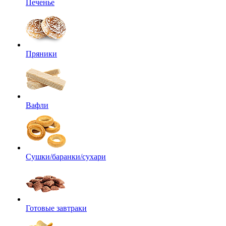
Печенье
Пряники
Вафли
Сушки/баранки/сухари
Готовые завтраки