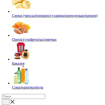
Снеки (чипсы/попкорн/сухарики/крендельки/крекер)
Орехи/сухофрукты/семечки
Бакалея
Соки/напитки/вода