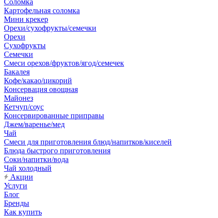
Соломка
Картофельная соломка
Мини крекер
Орехи/сухофрукты/семечки
Орехи
Сухофрукты
Семечки
Смеси орехов/фруктов/ягод/семечек
Бакалея
Кофе/какао/цикорий
Консервация овощная
Майонез
Кетчуп/соус
Консервированные приправы
Джем/варенье/мед
Чай
Смеси для приготовления блюд/напитков/киселей
Блюда быстрого приготовления
Соки/напитки/вода
Чай холодный
Акции
Услуги
Блог
Бренды
Как купить