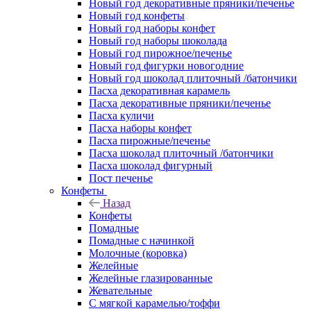
Новый год декоративные пряники/печенье
Новый год конфеты
Новый год наборы конфет
Новый год наборы шоколада
Новый год пирожное/печенье
Новый год фигурки новогодние
Новый год шоколад плиточный /батончики
Пасха декоративная карамель
Пасха декоративные пряники/печенье
Пасха куличи
Пасха наборы конфет
Пасха пирожные/печенье
Пасха шоколад плиточный /батончики
Пасха шоколад фигурный
Пост печенье
Конфеты
Назад
Конфеты
Помадные
Помадные с начинкой
Молочные (коровка)
Желейные
Желейные глазированные
Жевательные
С мягкой карамелью/тоффи