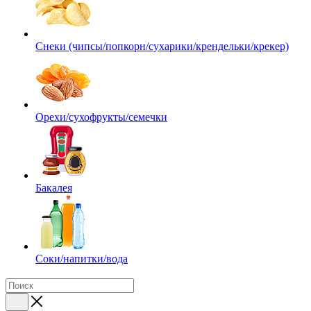
Снеки (чипсы/попкорн/сухарики/крендельки/крекер)
Орехи/сухофрукты/семечки
Бакалея
Соки/напитки/вода