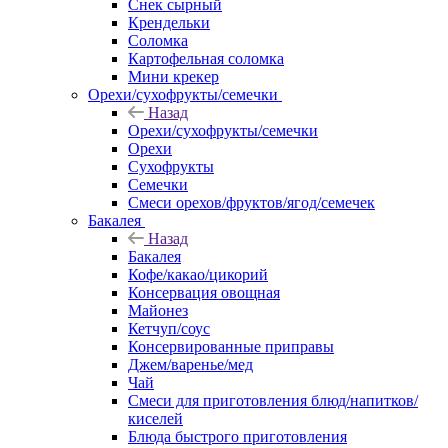
Снек сырный
Крендельки
Соломка
Картофельная соломка
Мини крекер
Орехи/сухофрукты/семечки
Назад
Орехи/сухофрукты/семечки
Орехи
Сухофрукты
Семечки
Смеси орехов/фруктов/ягод/семечек
Бакалея
Назад
Бакалея
Кофе/какао/цикорий
Консервация овощная
Майонез
Кетчуп/соус
Консервированные приправы
Джем/варенье/мед
Чай
Смеси для приготовления блюд/напитков/
киселей
Блюда быстрого приготовления