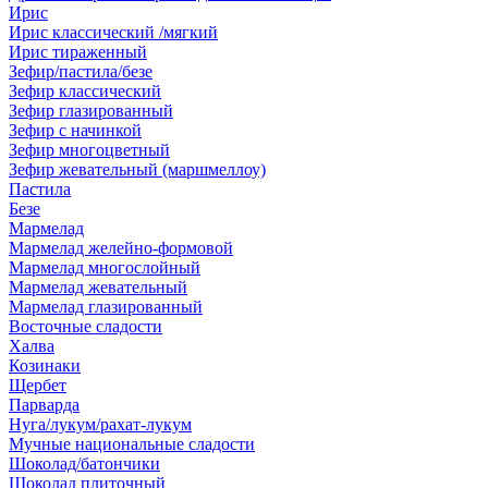
Ирис
Ирис классический /мягкий
Ирис тираженный
Зефир/пастила/безе
Зефир классический
Зефир глазированный
Зефир с начинкой
Зефир многоцветный
Зефир жевательный (маршмеллоу)
Пастила
Безе
Мармелад
Мармелад желейно-формовой
Мармелад многослойный
Мармелад жевательный
Мармелад глазированный
Восточные сладости
Халва
Козинаки
Щербет
Парварда
Нуга/лукум/рахат-лукум
Мучные национальные сладости
Шоколад/батончики
Шоколад плиточный