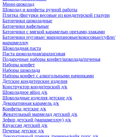
Мини-шоколад
Шоколад и конфеты ручной работы
Плитка /фигурки весовые из кондитерской глазури
Батончики шоколадные
Батончики вафельные
Батончики с мягкой карамелью орехами,злаками
Батончики нуговые/ марципановые/кокосовые/суфле/
маршмеллоу
Шоколадная паста
Паста шоколадная/арахисовая
Подарочные наборы конфет/шоколада/печенья
Наборы конфет
Наборы шоколада
Наборы конфет с алкогольными начинками
Детские кондитерские изделия
Конструктор кондитерский д/к
Шоколадное яйцо д/к
Шоколадные изделия детские д/к
Декоративная карамель д/к
Конфеты детские д/к
Жевательный мармелад детский д/к
Зефир детский (маршмеллоу) д/к
Круассан детский д/к
Печенье детское д/к
Декоративный пряник /печенье/кейк попс д/к