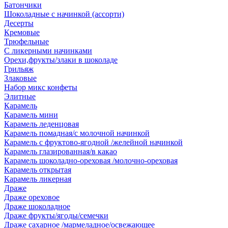
Батончики
Шоколадные с начинкой (ассорти)
Десерты
Кремовые
Трюфельные
С ликерными начинками
Орехи,фрукты/злаки в шоколаде
Грильяж
Злаковые
Набор микс конфеты
Элитные
Карамель
Карамель мини
Карамель леденцовая
Карамель помадная/с молочной начинкой
Карамель с фруктово-ягодной /желейной начинкой
Карамель глазированная/в какао
Карамель шоколадно-ореховая /молочно-ореховая
Карамель открытая
Карамель ликерная
Драже
Драже ореховое
Драже шоколадное
Драже фрукты/ягоды/семечки
Драже сахарное /мармеладное/освежающее