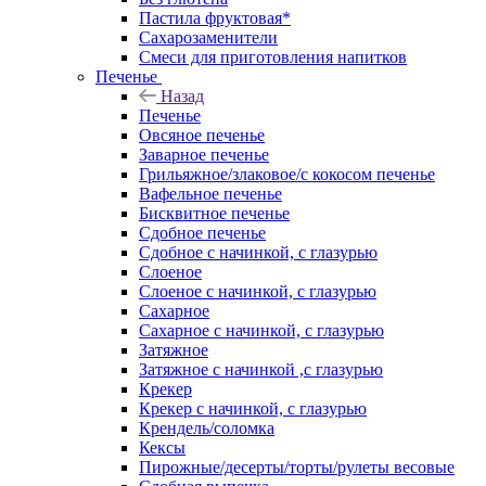
Пастила фруктовая*
Сахарозаменители
Смеси для приготовления напитков
Печенье
Назад
Печенье
Овсяное печенье
Заварное печенье
Грильяжное/злаковое/с кокосом печенье
Вафельное печенье
Бисквитное печенье
Сдобное печенье
Сдобное с начинкой, с глазурью
Слоеное
Слоеное с начинкой, с глазурью
Сахарное
Сахарное с начинкой, с глазурью
Затяжное
Затяжное с начинкой ,с глазурью
Крекер
Крекер с начинкой, с глазурью
Крендель/соломка
Кексы
Пирожные/десерты/торты/рулеты весовые