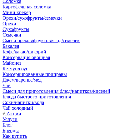
Соломка
Картофельная соломка
Мини крекер
Орехи/сухофрукты/семечки
Орехи
Сухофрукты
Семечки
Смеси орехов/фруктов/ягод/семечек
Бакалея
Кофе/какао/цикорий
Консервация овощная
Майонез
Кетчуп/соус
Консервированные приправы
Джем/варенье/мед
Чай
Смеси для приготовления блюд/напитков/киселей
Блюда быстрого приготовления
Соки/напитки/вода
Чай холодный
Акции
Услуги
Блог
Бренды
Как купить