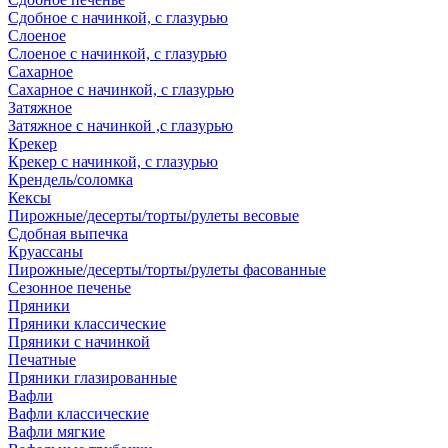
Сдобное с начинкой, с глазурью
Слоеное
Слоеное с начинкой, с глазурью
Сахарное
Сахарное с начинкой, с глазурью
Затяжное
Затяжное с начинкой ,с глазурью
Крекер
Крекер с начинкой, с глазурью
Крендель/соломка
Кексы
Пирожные/десерты/торты/рулеты весовые
Сдобная выпечка
Круассаны
Пирожные/десерты/торты/рулеты фасованные
Сезонное печенье
Пряники
Пряники классические
Пряники с начинкой
Печатные
Пряники глазированные
Вафли
Вафли классические
Вафли мягкие