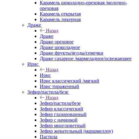
Карамель шоколадно-ореховая /молочно-
ореховая
Карамель открытая
Карамель ликерная
Драже
Назад
Драже
Драже ореховое
Драже шоколадное
Драже фрукты/ягоды/семечки
Драже сахарное /мармеладное/освежающее
Ирис
Назад
Ирис
Ирис классический /мягкий
Ирис тираженный
Зефир/пастила/безе
Назад
Зефир/пастила/безе
Зефир классический
Зефир глазированный
Зефир с начинкой
Зефир многоцветный
Зефир жевательный (маршмеллоу)
Пастила