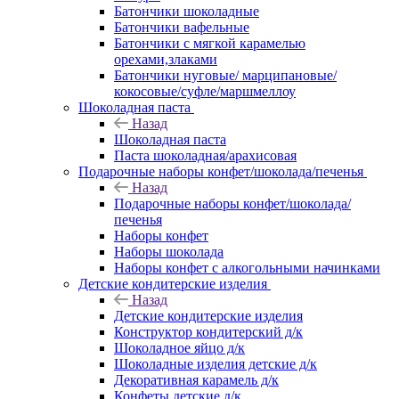
Батончики шоколадные
Батончики вафельные
Батончики с мягкой карамелью
орехами,злаками
Батончики нуговые/ марципановые/
кокосовые/суфле/маршмеллоу
Шоколадная паста
Назад
Шоколадная паста
Паста шоколадная/арахисовая
Подарочные наборы конфет/шоколада/печенья
Назад
Подарочные наборы конфет/шоколада/
печенья
Наборы конфет
Наборы шоколада
Наборы конфет с алкогольными начинками
Детские кондитерские изделия
Назад
Детские кондитерские изделия
Конструктор кондитерский д/к
Шоколадное яйцо д/к
Шоколадные изделия детские д/к
Декоративная карамель д/к
Конфеты детские д/к