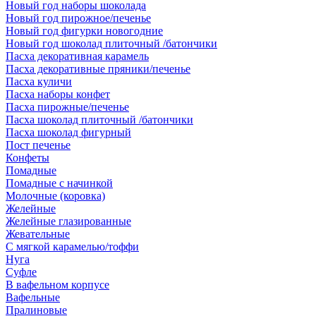
Новый год наборы шоколада
Новый год пирожное/печенье
Новый год фигурки новогодние
Новый год шоколад плиточный /батончики
Пасха декоративная карамель
Пасха декоративные пряники/печенье
Пасха куличи
Пасха наборы конфет
Пасха пирожные/печенье
Пасха шоколад плиточный /батончики
Пасха шоколад фигурный
Пост печенье
Конфеты
Помадные
Помадные с начинкой
Молочные (коровка)
Желейные
Желейные глазированные
Жевательные
С мягкой карамелью/тоффи
Нуга
Суфле
В вафельном корпусе
Вафельные
Пралиновые