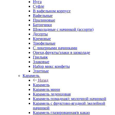
Нуга
Суфле
В вафельном корпусе
Вафельные
Пралиновые
Батончики
Шоколадные с начинкой (ассорти)
Десерты
Кремовые
Трюфельные
С ликерными начинками
Орехи,фрукты/злаки в шоколаде
Грильяж
Злаковые
Набор микс конфеты
Элитные
Карамель
Назад
Карамель
Карамель мини
Карамель леденцовая
Карамель помадная/с молочной начинкой
Карамель с фруктово-ягодной /желейной
начинкой
Карамель глазированная/в какао