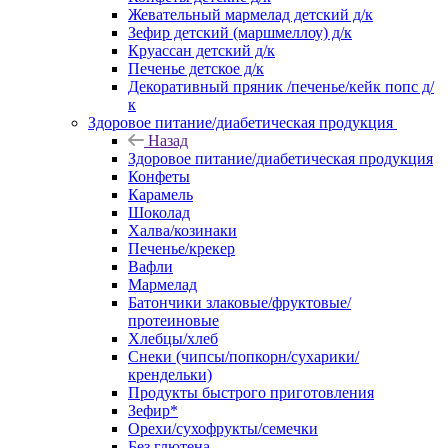
Жевательный мармелад детский д/к
Зефир детский (маршмеллоу) д/к
Круассан детский д/к
Печенье детское д/к
Декоративный пряник /печенье/кейк попс д/
к
Здоровое питание/диабетическая продукция
Назад
Здоровое питание/диабетическая продукция
Конфеты
Карамель
Шоколад
Халва/козинаки
Печенье/крекер
Вафли
Мармелад
Батончики злаковые/фруктовые/
протеиновые
Хлебцы/хлеб
Снеки (чипсы/попкорн/сухарики/
крендельки)
Продукты быстрого приготовления
Зефир*
Орехи/сухофрукты/семечки
Без глютена