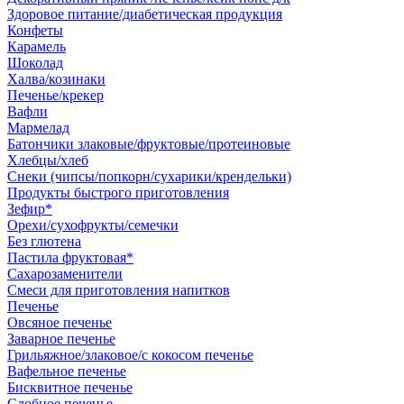
Здоровое питание/диабетическая продукция
Конфеты
Карамель
Шоколад
Халва/козинаки
Печенье/крекер
Вафли
Мармелад
Батончики злаковые/фруктовые/протеиновые
Хлебцы/хлеб
Снеки (чипсы/попкорн/сухарики/крендельки)
Продукты быстрого приготовления
Зефир*
Орехи/сухофрукты/семечки
Без глютена
Пастила фруктовая*
Сахарозаменители
Смеси для приготовления напитков
Печенье
Овсяное печенье
Заварное печенье
Грильяжное/злаковое/с кокосом печенье
Вафельное печенье
Бисквитное печенье
Сдобное печенье