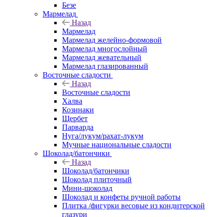
Безе
Мармелад
Назад
Мармелад
Мармелад желейно-формовой
Мармелад многослойный
Мармелад жевательный
Мармелад глазированный
Восточные сладости
Назад
Восточные сладости
Халва
Козинаки
Щербет
Парварда
Нуга/лукум/рахат-лукум
Мучные национальные сладости
Шоколад/батончики
Назад
Шоколад/батончики
Шоколад плиточный
Мини-шоколад
Шоколад и конфеты ручной работы
Плитка /фигурки весовые из кондитерской
глазури