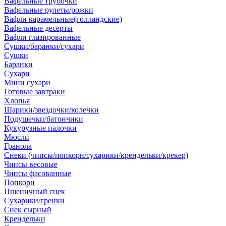
Вафельные трубочки
Вафельные рулеты/рожки
Вафли карамельные(голландские)
Вафельные десерты
Вафли глазированные
Сушки/баранки/сухари
Сушки
Баранки
Сухари
Мини сухари
Готовые завтраки
Хлопья
Шарики/звездочки/колечки
Подушечки/батончики
Кукурузные палочки
Мюсли
Гранола
Снеки (чипсы/попкорн/сухарики/крендельки/крекер)
Чипсы весовые
Чипсы фасованные
Попкорн
Пшеничный снек
Сухарики/гренки
Снек сырный
Крендельки