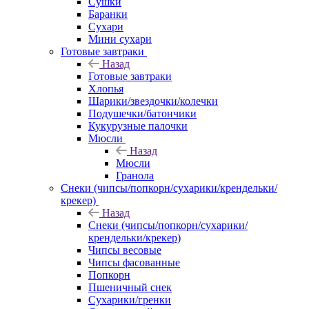
Сушки
Баранки
Сухари
Мини сухари
Готовые завтраки
Назад
Готовые завтраки
Хлопья
Шарики/звездочки/колечки
Подушечки/батончики
Кукурузные палочки
Мюсли
Назад
Мюсли
Гранола
Снеки (чипсы/попкорн/сухарики/крендельки/
крекер)
Назад
Снеки (чипсы/попкорн/сухарики/
крендельки/крекер)
Чипсы весовые
Чипсы фасованные
Попкорн
Пшеничный снек
Сухарики/гренки