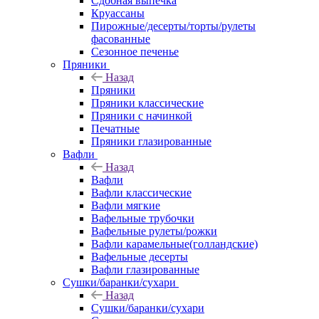
Сдобная выпечка
Круассаны
Пирожные/десерты/торты/рулеты
фасованные
Сезонное печенье
Пряники
Назад
Пряники
Пряники классические
Пряники с начинкой
Печатные
Пряники глазированные
Вафли
Назад
Вафли
Вафли классические
Вафли мягкие
Вафельные трубочки
Вафельные рулеты/рожки
Вафли карамельные(голландские)
Вафельные десерты
Вафли глазированные
Сушки/баранки/сухари
Назад
Сушки/баранки/сухари