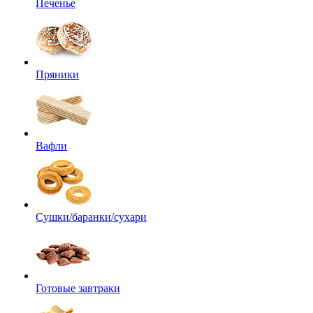
Печенье
Пряники
Вафли
Сушки/баранки/сухари
Готовые завтраки