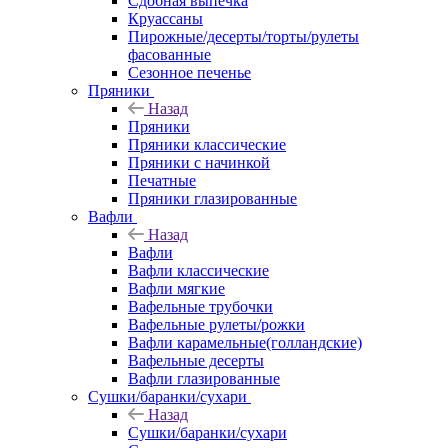
Сдобная выпечка
Круассаны
Пирожные/десерты/торты/рулеты
фасованные
Сезонное печенье
Пряники
Назад
Пряники
Пряники классические
Пряники с начинкой
Печатные
Пряники глазированные
Вафли
Назад
Вафли
Вафли классические
Вафли мягкие
Вафельные трубочки
Вафельные рулеты/рожки
Вафли карамельные(голландские)
Вафельные десерты
Вафли глазированные
Сушки/баранки/сухари
Назад
Сушки/баранки/сухари