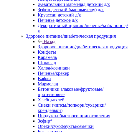
Жевательный мармелад детский д/к
Зефир детский (маршмеллоу) д/к
Круассан детский д/к
Печенье детское д/к
Декоративный пряник /печенье/кейк попс д/
к
Здоровое питание/диабетическая продукция
Назад
Здоровое питание/диабетическая продукция
Конфеты
Карамель
Шоколад
Халва/козинаки
Печенье/крекер
Вафли
Мармелад
Батончики злаковые/фруктовые/
протеиновые
Хлебцы/хлеб
Снеки (чипсы/попкорн/сухарики/
крендельки)
Продукты быстрого приготовления
Зефир*
Орехи/сухофрукты/семечки
Без глютена