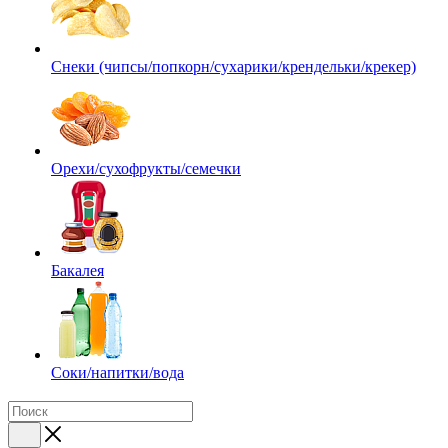
Снеки (чипсы/попкорн/сухарики/крендельки/крекер)
Орехи/сухофрукты/семечки
Бакалея
Соки/напитки/вода