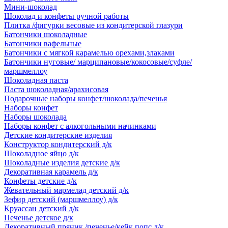
Мини-шоколад
Шоколад и конфеты ручной работы
Плитка /фигурки весовые из кондитерской глазури
Батончики шоколадные
Батончики вафельные
Батончики с мягкой карамелью орехами,злаками
Батончики нуговые/ марципановые/кокосовые/суфле/
маршмеллоу
Шоколадная паста
Паста шоколадная/арахисовая
Подарочные наборы конфет/шоколада/печенья
Наборы конфет
Наборы шоколада
Наборы конфет с алкогольными начинками
Детские кондитерские изделия
Конструктор кондитерский д/к
Шоколадное яйцо д/к
Шоколадные изделия детские д/к
Декоративная карамель д/к
Конфеты детские д/к
Жевательный мармелад детский д/к
Зефир детский (маршмеллоу) д/к
Круассан детский д/к
Печенье детское д/к
Декоративный пряник /печенье/кейк попс д/к