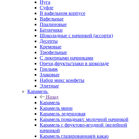
Нуга
Суфле
В вафельном корпусе
Вафельные
Пралиновые
Батончики
Шоколадные с начинкой (ассорти)
Десерты
Кремовые
Трюфельные
С ликерными начинками
Орехи,фрукты/злаки в шоколаде
Грильяж
Злаковые
Набор микс конфеты
Элитные
Карамель
Назад
Карамель
Карамель мини
Карамель леденцовая
Карамель помадная/с молочной начинкой
Карамель с фруктово-ягодной /желейной
начинкой
Карамель глазированная/в какао