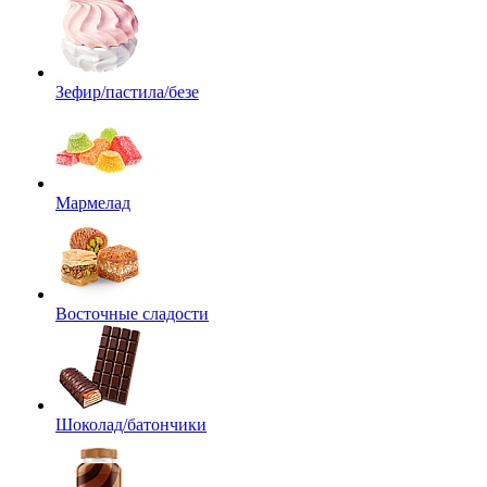
Зефир/пастила/безе
Мармелад
Восточные сладости
Шоколад/батончики