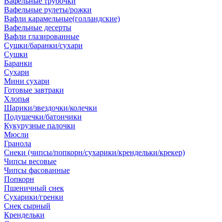
Вафельные трубочки
Вафельные рулеты/рожки
Вафли карамельные(голландские)
Вафельные десерты
Вафли глазированные
Сушки/баранки/сухари
Сушки
Баранки
Сухари
Мини сухари
Готовые завтраки
Хлопья
Шарики/звездочки/колечки
Подушечки/батончики
Кукурузные палочки
Мюсли
Гранола
Снеки (чипсы/попкорн/сухарики/крендельки/крекер)
Чипсы весовые
Чипсы фасованные
Попкорн
Пшеничный снек
Сухарики/гренки
Снек сырный
Крендельки