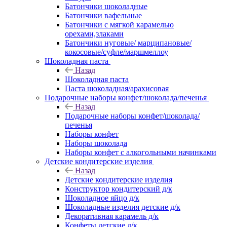
Батончики шоколадные
Батончики вафельные
Батончики с мягкой карамелью
орехами,злаками
Батончики нуговые/ марципановые/
кокосовые/суфле/маршмеллоу
Шоколадная паста
Назад
Шоколадная паста
Паста шоколадная/арахисовая
Подарочные наборы конфет/шоколада/печенья
Назад
Подарочные наборы конфет/шоколада/
печенья
Наборы конфет
Наборы шоколада
Наборы конфет с алкогольными начинками
Детские кондитерские изделия
Назад
Детские кондитерские изделия
Конструктор кондитерский д/к
Шоколадное яйцо д/к
Шоколадные изделия детские д/к
Декоративная карамель д/к
Конфеты детские д/к