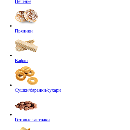
Печенье
Пряники
Вафли
Сушки/баранки/сухари
Готовые завтраки