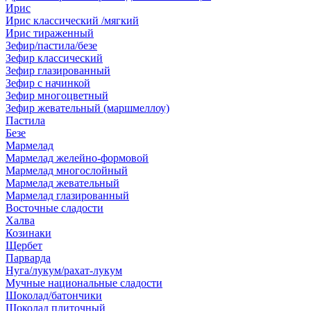
Ирис
Ирис классический /мягкий
Ирис тираженный
Зефир/пастила/безе
Зефир классический
Зефир глазированный
Зефир с начинкой
Зефир многоцветный
Зефир жевательный (маршмеллоу)
Пастила
Безе
Мармелад
Мармелад желейно-формовой
Мармелад многослойный
Мармелад жевательный
Мармелад глазированный
Восточные сладости
Халва
Козинаки
Щербет
Парварда
Нуга/лукум/рахат-лукум
Мучные национальные сладости
Шоколад/батончики
Шоколад плиточный