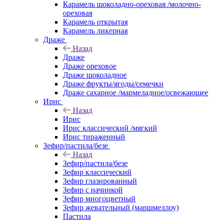
Карамель шоколадно-ореховая /молочно-
ореховая
Карамель открытая
Карамель ликерная
Драже
Назад
Драже
Драже ореховое
Драже шоколадное
Драже фрукты/ягоды/семечки
Драже сахарное /мармеладное/освежающее
Ирис
Назад
Ирис
Ирис классический /мягкий
Ирис тираженный
Зефир/пастила/безе
Назад
Зефир/пастила/безе
Зефир классический
Зефир глазированный
Зефир с начинкой
Зефир многоцветный
Зефир жевательный (маршмеллоу)
Пастила