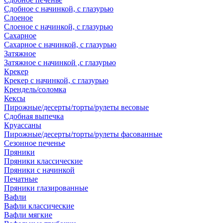
Сдобное с начинкой, с глазурью
Слоеное
Слоеное с начинкой, с глазурью
Сахарное
Сахарное с начинкой, с глазурью
Затяжное
Затяжное с начинкой ,с глазурью
Крекер
Крекер с начинкой, с глазурью
Крендель/соломка
Кексы
Пирожные/десерты/торты/рулеты весовые
Сдобная выпечка
Круассаны
Пирожные/десерты/торты/рулеты фасованные
Сезонное печенье
Пряники
Пряники классические
Пряники с начинкой
Печатные
Пряники глазированные
Вафли
Вафли классические
Вафли мягкие