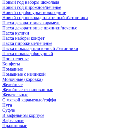
Новый год наборы шоколада
Новый год пирожное/печенье
Новый год фигурки новогодние
Новый год шоколад плиточный /батончики
Пасха декоративная карамель
Пасха декоративные пряники/печенье
Пасха куличи
Пасха наборы конфет
Пасха пирожные/печенье
Пасха шоколад плиточный /батончики
Пасха шоколад фигурный
Пост печенье
Конфеты
Помадные
Помадные с начинкой
Молочные (коровка)
Желейные
Желейные глазированные
Жевательные
С мягкой карамелью/тоффи
Нуга
Суфле
В вафельном корпусе
Вафельные
Пралиновые