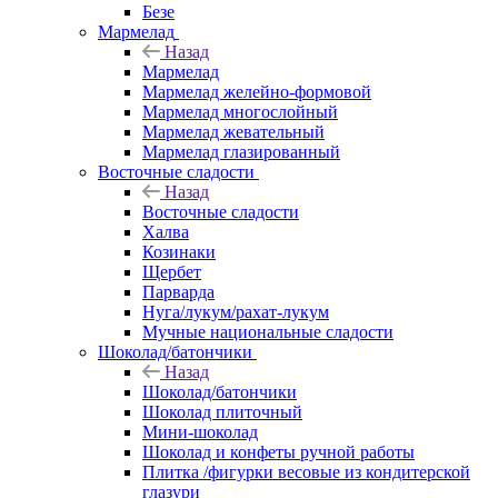
Безе
Мармелад
Назад
Мармелад
Мармелад желейно-формовой
Мармелад многослойный
Мармелад жевательный
Мармелад глазированный
Восточные сладости
Назад
Восточные сладости
Халва
Козинаки
Щербет
Парварда
Нуга/лукум/рахат-лукум
Мучные национальные сладости
Шоколад/батончики
Назад
Шоколад/батончики
Шоколад плиточный
Мини-шоколад
Шоколад и конфеты ручной работы
Плитка /фигурки весовые из кондитерской
глазури