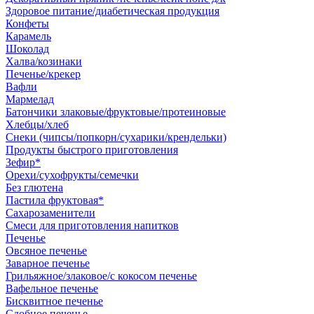
Здоровое питание/диабетическая продукция
Конфеты
Карамель
Шоколад
Халва/козинаки
Печенье/крекер
Вафли
Мармелад
Батончики злаковые/фруктовые/протеиновые
Хлебцы/хлеб
Снеки (чипсы/попкорн/сухарики/крендельки)
Продукты быстрого приготовления
Зефир*
Орехи/сухофрукты/семечки
Без глютена
Пастила фруктовая*
Сахарозаменители
Смеси для приготовления напитков
Печенье
Овсяное печенье
Заварное печенье
Грильяжное/злаковое/с кокосом печенье
Вафельное печенье
Бисквитное печенье
Сдобное печенье