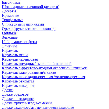
Батончики
Шоколадные с начинкой (ассорти)
Десерты
Кремовые
Трюфельные
С ликерными начинками
Орехи,фрукты/злаки в шоколаде
Грильяж
Злаковые
Набор микс конфеты
Элитные
Карамель
Карамель мини
Карамель леденцовая
Карамель помадная/с молочной начинкой
Карамель с фруктово-ягодной /желейной начинкой
Карамель глазированная/в какао
Карамель шоколадно-ореховая /молочно-ореховая
Карамель открытая
Карамель ликерная
Драже
Драже ореховое
Драже шоколадное
Драже фрукты/ягоды/семечки
Драже сахарное /мармеладное/освежающее