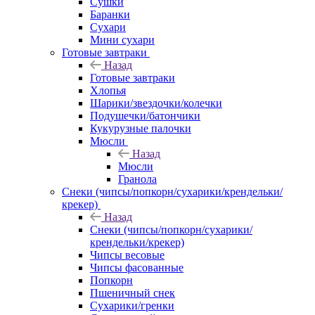
Сушки
Баранки
Сухари
Мини сухари
Готовые завтраки
Назад
Готовые завтраки
Хлопья
Шарики/звездочки/колечки
Подушечки/батончики
Кукурузные палочки
Мюсли
Назад
Мюсли
Гранола
Снеки (чипсы/попкорн/сухарики/крендельки/
крекер)
Назад
Снеки (чипсы/попкорн/сухарики/
крендельки/крекер)
Чипсы весовые
Чипсы фасованные
Попкорн
Пшеничный снек
Сухарики/гренки