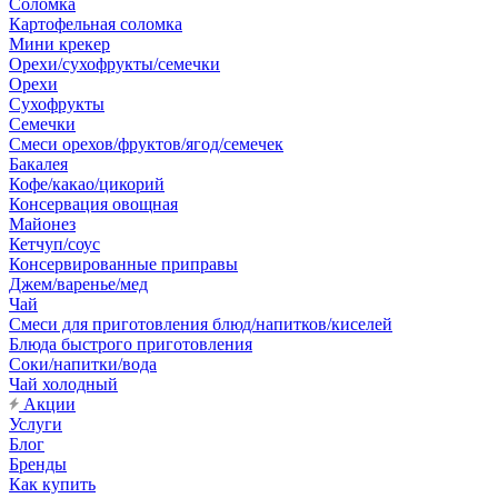
Соломка
Картофельная соломка
Мини крекер
Орехи/сухофрукты/семечки
Орехи
Сухофрукты
Семечки
Смеси орехов/фруктов/ягод/семечек
Бакалея
Кофе/какао/цикорий
Консервация овощная
Майонез
Кетчуп/соус
Консервированные приправы
Джем/варенье/мед
Чай
Смеси для приготовления блюд/напитков/киселей
Блюда быстрого приготовления
Соки/напитки/вода
Чай холодный
Акции
Услуги
Блог
Бренды
Как купить