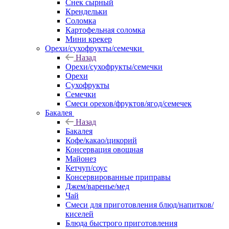
Снек сырный
Крендельки
Соломка
Картофельная соломка
Мини крекер
Орехи/сухофрукты/семечки
Назад
Орехи/сухофрукты/семечки
Орехи
Сухофрукты
Семечки
Смеси орехов/фруктов/ягод/семечек
Бакалея
Назад
Бакалея
Кофе/какао/цикорий
Консервация овощная
Майонез
Кетчуп/соус
Консервированные приправы
Джем/варенье/мед
Чай
Смеси для приготовления блюд/напитков/
киселей
Блюда быстрого приготовления