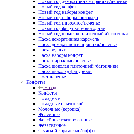
Новый год декоративные пряники/печенье
Новый год конфеты
Новый год наборы конфет
Новый год наборы шоколада
Новый год пирожное/печенье
Новый год фигурки новогодние
Новый год шоколад плиточный /батончики
Пасха декоративная карамель
Пасха декоративные пряники/печенье
Пасха куличи
Пасха наборы конфет
Пасха пирожные/печенье
Пасха шоколад плиточный /батончики
Пасха шоколад фигурный
Пост печенье
Конфеты
Назад
Конфеты
Помадные
Помадные с начинкой
Молочные (коровка)
Желейные
Желейные глазированные
Жевательные
С мягкой карамелью/тоффи