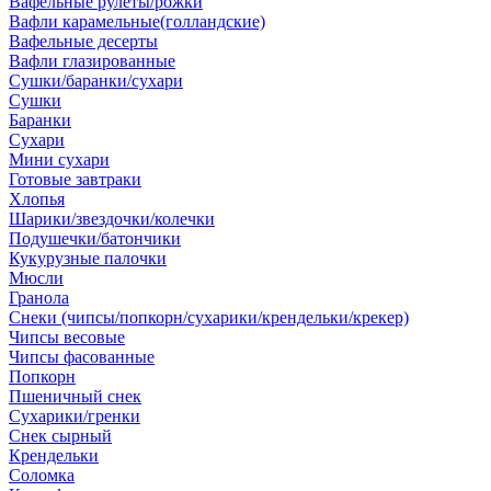
Вафельные рулеты/рожки
Вафли карамельные(голландские)
Вафельные десерты
Вафли глазированные
Сушки/баранки/сухари
Сушки
Баранки
Сухари
Мини сухари
Готовые завтраки
Хлопья
Шарики/звездочки/колечки
Подушечки/батончики
Кукурузные палочки
Мюсли
Гранола
Снеки (чипсы/попкорн/сухарики/крендельки/крекер)
Чипсы весовые
Чипсы фасованные
Попкорн
Пшеничный снек
Сухарики/гренки
Снек сырный
Крендельки
Соломка