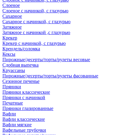
Слоеное
Слоеное с начинкой, с глазурью
Сахарное
Сахарное с начинкой, с глазурью
Затяжное
Затяжное с начинкой ,с глазурью
Крекер
Крекер с начинкой, с глазурью
Крендель/соломка
Кексы
Пирожные/десерты/торты/рулеты весовые
Сдобная выпечка
Круассаны
Пирожные/десерты/торты/рулеты фасованные
Сезонное печенье
Пряники
Пряники классические
Пряники с начинкой
Печатные
Пряники глазированные
Вафли
Вафли классические
Вафли мягкие
Вафельные трубочки