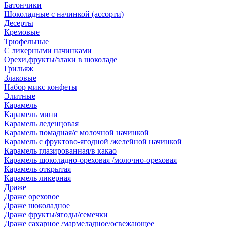
Батончики
Шоколадные с начинкой (ассорти)
Десерты
Кремовые
Трюфельные
С ликерными начинками
Орехи,фрукты/злаки в шоколаде
Грильяж
Злаковые
Набор микс конфеты
Элитные
Карамель
Карамель мини
Карамель леденцовая
Карамель помадная/с молочной начинкой
Карамель с фруктово-ягодной /желейной начинкой
Карамель глазированная/в какао
Карамель шоколадно-ореховая /молочно-ореховая
Карамель открытая
Карамель ликерная
Драже
Драже ореховое
Драже шоколадное
Драже фрукты/ягоды/семечки
Драже сахарное /мармеладное/освежающее