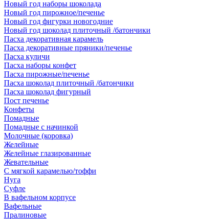
Новый год наборы шоколада
Новый год пирожное/печенье
Новый год фигурки новогодние
Новый год шоколад плиточный /батончики
Пасха декоративная карамель
Пасха декоративные пряники/печенье
Пасха куличи
Пасха наборы конфет
Пасха пирожные/печенье
Пасха шоколад плиточный /батончики
Пасха шоколад фигурный
Пост печенье
Конфеты
Помадные
Помадные с начинкой
Молочные (коровка)
Желейные
Желейные глазированные
Жевательные
С мягкой карамелью/тоффи
Нуга
Суфле
В вафельном корпусе
Вафельные
Пралиновые