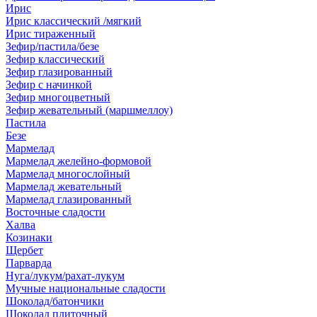
Ирис
Ирис классический /мягкий
Ирис тираженный
Зефир/пастила/безе
Зефир классический
Зефир глазированный
Зефир с начинкой
Зефир многоцветный
Зефир жевательный (маршмеллоу)
Пастила
Безе
Мармелад
Мармелад желейно-формовой
Мармелад многослойный
Мармелад жевательный
Мармелад глазированный
Восточные сладости
Халва
Козинаки
Щербет
Парварда
Нуга/лукум/рахат-лукум
Мучные национальные сладости
Шоколад/батончики
Шоколад плиточный