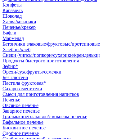
Конфеты
Карамель
Шоколад
Халва/козинаки
Печенье/крекер
Вафли
Мармелад
Батончики злаковые/фруктовые/протеиновые
Хлебцы/хлеб
Снеки (чипсы/попкорн/сухарики/крендельки)
Продукты быстрого приготовления
Зефир*
Орехи/сухофрукты/семечки
Без глютена
Пастила фруктовая*
Сахарозаменители
Смеси для приготовления напитков
Печенье
Овсяное печенье
Заварное печенье
Грильяжное/злаковое/с кокосом печенье
Вафельное печенье
Бисквитное печенье
Сдобное печенье
Сдобное с начинкой, с глазурью