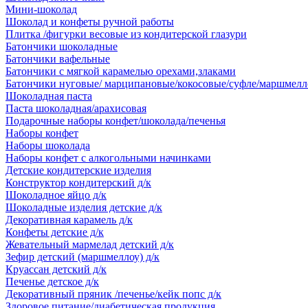
Мини-шоколад
Шоколад и конфеты ручной работы
Плитка /фигурки весовые из кондитерской глазури
Батончики шоколадные
Батончики вафельные
Батончики с мягкой карамелью орехами,злаками
Батончики нуговые/ марципановые/кокосовые/суфле/маршмелл
Шоколадная паста
Паста шоколадная/арахисовая
Подарочные наборы конфет/шоколада/печенья
Наборы конфет
Наборы шоколада
Наборы конфет с алкогольными начинками
Детские кондитерские изделия
Конструктор кондитерский д/к
Шоколадное яйцо д/к
Шоколадные изделия детские д/к
Декоративная карамель д/к
Конфеты детские д/к
Жевательный мармелад детский д/к
Зефир детский (маршмеллоу) д/к
Круассан детский д/к
Печенье детское д/к
Декоративный пряник /печенье/кейк попс д/к
Здоровое питание/диабетическая продукция