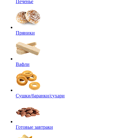
Печенье
Пряники
Вафли
Сушки/баранки/сухари
Готовые завтраки