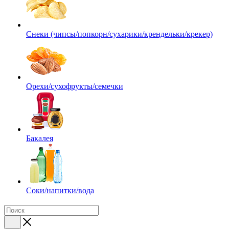
Снеки (чипсы/попкорн/сухарики/крендельки/крекер)
Орехи/сухофрукты/семечки
Бакалея
Соки/напитки/вода