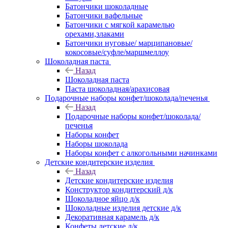
Батончики шоколадные
Батончики вафельные
Батончики с мягкой карамелью
орехами,злаками
Батончики нуговые/ марципановые/
кокосовые/суфле/маршмеллоу
Шоколадная паста
Назад
Шоколадная паста
Паста шоколадная/арахисовая
Подарочные наборы конфет/шоколада/печенья
Назад
Подарочные наборы конфет/шоколада/
печенья
Наборы конфет
Наборы шоколада
Наборы конфет с алкогольными начинками
Детские кондитерские изделия
Назад
Детские кондитерские изделия
Конструктор кондитерский д/к
Шоколадное яйцо д/к
Шоколадные изделия детские д/к
Декоративная карамель д/к
Конфеты детские д/к