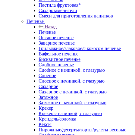
Пастила фруктовая*
Сахарозаменители
Смеси для приготовления напитков
Печенье
Назад
Печенье
Овсяное печенье
Заварное печенье
Грильяжное/злаковое/с кокосом печенье
Вафельное печенье
Бисквитное печенье
Сдобное печенье
Сдобное с начинкой, с глазурью
Слоеное
Слоеное с начинкой, с глазурью
Сахарное
Сахарное с начинкой, с глазурью
Затяжное
Затяжное с начинкой ,с глазурью
Крекер
Крекер с начинкой, с глазурью
Крендель/соломка
Кексы
Пирожные/десерты/торты/рулеты весовые