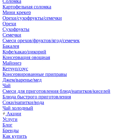
Соломка
Картофельная соломка
Мини крекер
Орехи/сухофрукты/семечки
Орехи
Сухофрукты
Семечки
Смеси орехов/фруктов/ягод/семечек
Бакалея
Кофе/какао/цикорий
Консервация овощная
Майонез
Кетчуп/соус
Консервированные приправы
Джем/варенье/мед
Чай
Смеси для приготовления блюд/напитков/киселей
Блюда быстрого приготовления
Соки/напитки/вода
Чай холодный
Акции
Услуги
Блог
Бренды
Как купить