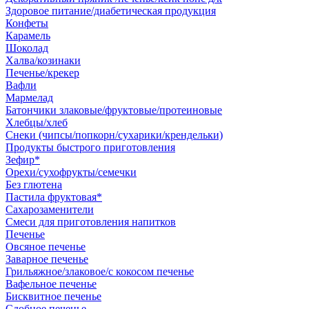
Здоровое питание/диабетическая продукция
Конфеты
Карамель
Шоколад
Халва/козинаки
Печенье/крекер
Вафли
Мармелад
Батончики злаковые/фруктовые/протеиновые
Хлебцы/хлеб
Снеки (чипсы/попкорн/сухарики/крендельки)
Продукты быстрого приготовления
Зефир*
Орехи/сухофрукты/семечки
Без глютена
Пастила фруктовая*
Сахарозаменители
Смеси для приготовления напитков
Печенье
Овсяное печенье
Заварное печенье
Грильяжное/злаковое/с кокосом печенье
Вафельное печенье
Бисквитное печенье
Сдобное печенье