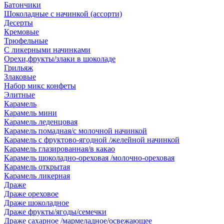
Батончики
Шоколадные с начинкой (ассорти)
Десерты
Кремовые
Трюфельные
С ликерными начинками
Орехи,фрукты/злаки в шоколаде
Грильяж
Злаковые
Набор микс конфеты
Элитные
Карамель
Карамель мини
Карамель леденцовая
Карамель помадная/с молочной начинкой
Карамель с фруктово-ягодной /желейной начинкой
Карамель глазированная/в какао
Карамель шоколадно-ореховая /молочно-ореховая
Карамель открытая
Карамель ликерная
Драже
Драже ореховое
Драже шоколадное
Драже фрукты/ягоды/семечки
Драже сахарное /мармеладное/освежающее