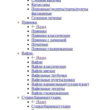
Сдобная выпечка
Круассаны
Пирожные/десерты/торты/рулеты
фасованные
Сезонное печенье
Пряники
Назад
Пряники
Пряники классические
Пряники с начинкой
Печатные
Пряники глазированные
Вафли
Назад
Вафли
Вафли классические
Вафли мягкие
Вафельные трубочки
Вафельные рулеты/рожки
Вафли карамельные(голландские)
Вафельные десерты
Вафли глазированные
Сушки/баранки/сухари
Назад
Сушки/баранки/сухари