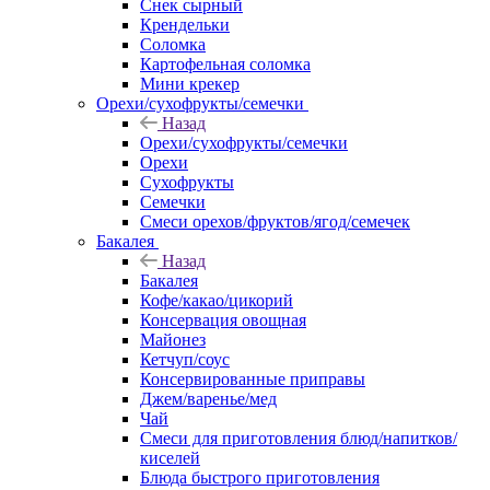
Снек сырный
Крендельки
Соломка
Картофельная соломка
Мини крекер
Орехи/сухофрукты/семечки
Назад
Орехи/сухофрукты/семечки
Орехи
Сухофрукты
Семечки
Смеси орехов/фруктов/ягод/семечек
Бакалея
Назад
Бакалея
Кофе/какао/цикорий
Консервация овощная
Майонез
Кетчуп/соус
Консервированные приправы
Джем/варенье/мед
Чай
Смеси для приготовления блюд/напитков/
киселей
Блюда быстрого приготовления