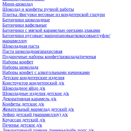
Мини-шоколад
Шоколад и конфеты ручной работы
Плитка /фигурки весовые из кондитерской глазури
Батончики шоколадные
Батончики вафельные
Батончики с мягкой карамелью орехами,злаками
Батончики нуговые/ марципановые/кокосовые/суфле/
маршмеллоу
Шоколадная паста
Паста шоколадная/арахисовая
Подарочные наборы конфет/шоколада/печенья
Наборы конфет
Наборы шоколада
Наборы конфет с алкогольными начинками
Детские кондитерские изделия
Конструктор кондитерский д/к
Шоколадное яйцо д/к
Шоколадные изделия детские д/к
Декоративная карамель д/к
Конфеты детские д/к
Жевательный мармелад детский д/к
Зефир детский (маршмеллоу) д/к
Круассан детский д/к
Печенье детское д/к
Декоративный пряник /печенье/кейк попс д/к