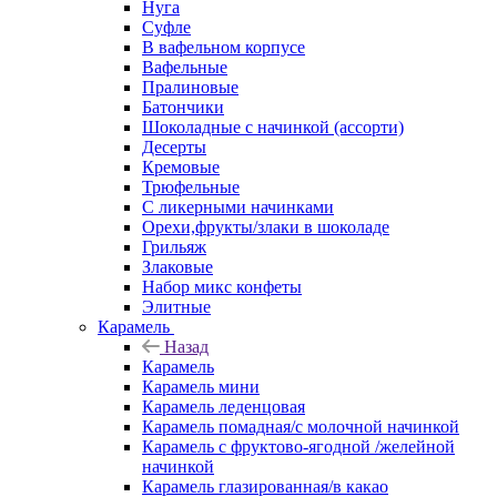
Нуга
Суфле
В вафельном корпусе
Вафельные
Пралиновые
Батончики
Шоколадные с начинкой (ассорти)
Десерты
Кремовые
Трюфельные
С ликерными начинками
Орехи,фрукты/злаки в шоколаде
Грильяж
Злаковые
Набор микс конфеты
Элитные
Карамель
Назад
Карамель
Карамель мини
Карамель леденцовая
Карамель помадная/с молочной начинкой
Карамель с фруктово-ягодной /желейной
начинкой
Карамель глазированная/в какао