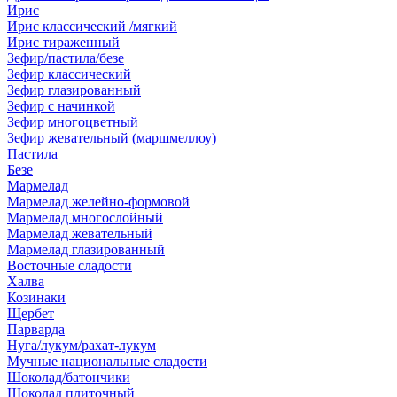
Ирис
Ирис классический /мягкий
Ирис тираженный
Зефир/пастила/безе
Зефир классический
Зефир глазированный
Зефир с начинкой
Зефир многоцветный
Зефир жевательный (маршмеллоу)
Пастила
Безе
Мармелад
Мармелад желейно-формовой
Мармелад многослойный
Мармелад жевательный
Мармелад глазированный
Восточные сладости
Халва
Козинаки
Щербет
Парварда
Нуга/лукум/рахат-лукум
Мучные национальные сладости
Шоколад/батончики
Шоколад плиточный