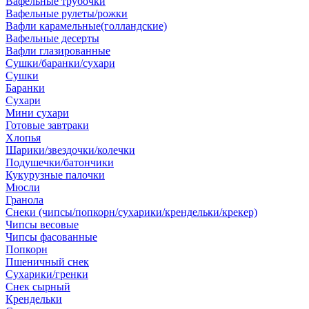
Вафельные трубочки
Вафельные рулеты/рожки
Вафли карамельные(голландские)
Вафельные десерты
Вафли глазированные
Сушки/баранки/сухари
Сушки
Баранки
Сухари
Мини сухари
Готовые завтраки
Хлопья
Шарики/звездочки/колечки
Подушечки/батончики
Кукурузные палочки
Мюсли
Гранола
Снеки (чипсы/попкорн/сухарики/крендельки/крекер)
Чипсы весовые
Чипсы фасованные
Попкорн
Пшеничный снек
Сухарики/гренки
Снек сырный
Крендельки