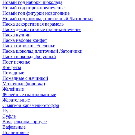
Новый год наборы шоколада
Новый год пирожное/печенье
Новый год фигурки новогодние
Новый год шоколад плиточный /батончики
Пасха декоративная карамель
Пасха декоративные пряники/печенье
Пасха куличи
Пасха наборы конфет
Пасха пирожные/печенье
Пасха шоколад плиточный /батончики
Пасха шоколад фигурный
Пост печенье
Конфеты
Помадные
Помадные с начинкой
Молочные (коровка)
Желейные
Желейные глазированные
Жевательные
С мягкой карамелью/тоффи
Нуга
Суфле
В вафельном корпусе
Вафельные
Пралиновые