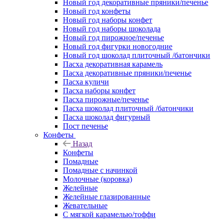
Новый год декоративные пряники/печенье
Новый год конфеты
Новый год наборы конфет
Новый год наборы шоколада
Новый год пирожное/печенье
Новый год фигурки новогодние
Новый год шоколад плиточный /батончики
Пасха декоративная карамель
Пасха декоративные пряники/печенье
Пасха куличи
Пасха наборы конфет
Пасха пирожные/печенье
Пасха шоколад плиточный /батончики
Пасха шоколад фигурный
Пост печенье
Конфеты
Назад
Конфеты
Помадные
Помадные с начинкой
Молочные (коровка)
Желейные
Желейные глазированные
Жевательные
С мягкой карамелью/тоффи