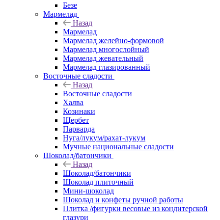
Безе
Мармелад
Назад
Мармелад
Мармелад желейно-формовой
Мармелад многослойный
Мармелад жевательный
Мармелад глазированный
Восточные сладости
Назад
Восточные сладости
Халва
Козинаки
Щербет
Парварда
Нуга/лукум/рахат-лукум
Мучные национальные сладости
Шоколад/батончики
Назад
Шоколад/батончики
Шоколад плиточный
Мини-шоколад
Шоколад и конфеты ручной работы
Плитка /фигурки весовые из кондитерской
глазури