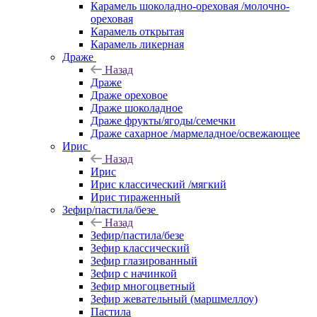
Карамель шоколадно-ореховая /молочно-
ореховая
Карамель открытая
Карамель ликерная
Драже
Назад
Драже
Драже ореховое
Драже шоколадное
Драже фрукты/ягоды/семечки
Драже сахарное /мармеладное/освежающее
Ирис
Назад
Ирис
Ирис классический /мягкий
Ирис тираженный
Зефир/пастила/безе
Назад
Зефир/пастила/безе
Зефир классический
Зефир глазированный
Зефир с начинкой
Зефир многоцветный
Зефир жевательный (маршмеллоу)
Пастила