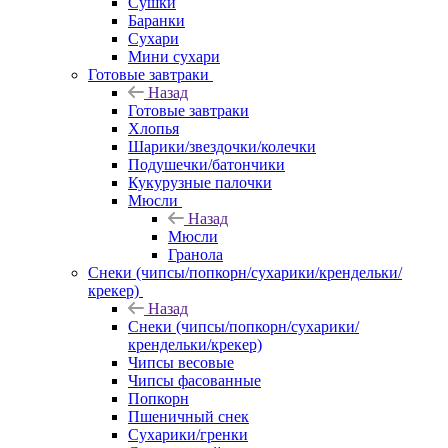
Сушки
Баранки
Сухари
Мини сухари
Готовые завтраки
Назад
Готовые завтраки
Хлопья
Шарики/звездочки/колечки
Подушечки/батончики
Кукурузные палочки
Мюсли
Назад
Мюсли
Гранола
Снеки (чипсы/попкорн/сухарики/крендельки/
крекер)
Назад
Снеки (чипсы/попкорн/сухарики/
крендельки/крекер)
Чипсы весовые
Чипсы фасованные
Попкорн
Пшеничный снек
Сухарики/гренки