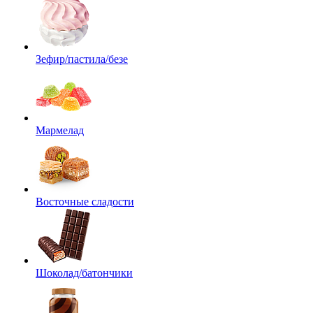
Зефир/пастила/безе
Мармелад
Восточные сладости
Шоколад/батончики