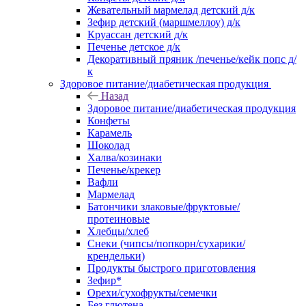
Жевательный мармелад детский д/к
Зефир детский (маршмеллоу) д/к
Круассан детский д/к
Печенье детское д/к
Декоративный пряник /печенье/кейк попс д/
к
Здоровое питание/диабетическая продукция
Назад
Здоровое питание/диабетическая продукция
Конфеты
Карамель
Шоколад
Халва/козинаки
Печенье/крекер
Вафли
Мармелад
Батончики злаковые/фруктовые/
протеиновые
Хлебцы/хлеб
Снеки (чипсы/попкорн/сухарики/
крендельки)
Продукты быстрого приготовления
Зефир*
Орехи/сухофрукты/семечки
Без глютена