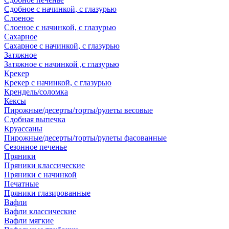
Сдобное с начинкой, с глазурью
Слоеное
Слоеное с начинкой, с глазурью
Сахарное
Сахарное с начинкой, с глазурью
Затяжное
Затяжное с начинкой ,с глазурью
Крекер
Крекер с начинкой, с глазурью
Крендель/соломка
Кексы
Пирожные/десерты/торты/рулеты весовые
Сдобная выпечка
Круассаны
Пирожные/десерты/торты/рулеты фасованные
Сезонное печенье
Пряники
Пряники классические
Пряники с начинкой
Печатные
Пряники глазированные
Вафли
Вафли классические
Вафли мягкие