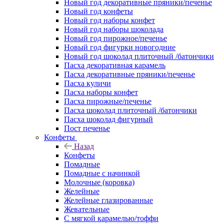
Новый год декоративные пряники/печенье
Новый год конфеты
Новый год наборы конфет
Новый год наборы шоколада
Новый год пирожное/печенье
Новый год фигурки новогодние
Новый год шоколад плиточный /батончики
Пасха декоративная карамель
Пасха декоративные пряники/печенье
Пасха куличи
Пасха наборы конфет
Пасха пирожные/печенье
Пасха шоколад плиточный /батончики
Пасха шоколад фигурный
Пост печенье
Конфеты
Назад
Конфеты
Помадные
Помадные с начинкой
Молочные (коровка)
Желейные
Желейные глазированные
Жевательные
С мягкой карамелью/тоффи