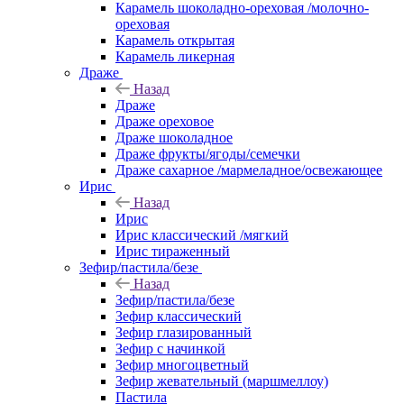
Карамель шоколадно-ореховая /молочно-
ореховая
Карамель открытая
Карамель ликерная
Драже
Назад
Драже
Драже ореховое
Драже шоколадное
Драже фрукты/ягоды/семечки
Драже сахарное /мармеладное/освежающее
Ирис
Назад
Ирис
Ирис классический /мягкий
Ирис тираженный
Зефир/пастила/безе
Назад
Зефир/пастила/безе
Зефир классический
Зефир глазированный
Зефир с начинкой
Зефир многоцветный
Зефир жевательный (маршмеллоу)
Пастила