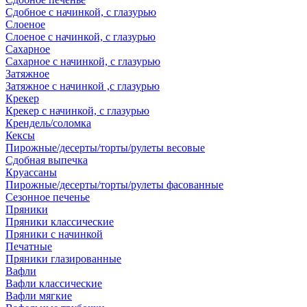
Сдобное с начинкой, с глазурью
Слоеное
Слоеное с начинкой, с глазурью
Сахарное
Сахарное с начинкой, с глазурью
Затяжное
Затяжное с начинкой ,с глазурью
Крекер
Крекер с начинкой, с глазурью
Крендель/соломка
Кексы
Пирожные/десерты/торты/рулеты весовые
Сдобная выпечка
Круассаны
Пирожные/десерты/торты/рулеты фасованные
Сезонное печенье
Пряники
Пряники классические
Пряники с начинкой
Печатные
Пряники глазированные
Вафли
Вафли классические
Вафли мягкие