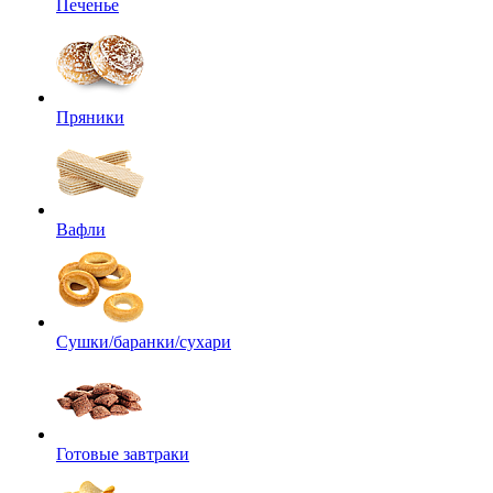
Печенье
Пряники
Вафли
Сушки/баранки/сухари
Готовые завтраки