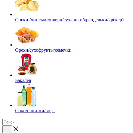
Снеки (чипсы/попкорн/сухарики/крендельки/крекер)
Орехи/сухофрукты/семечки
Бакалея
Соки/напитки/вода