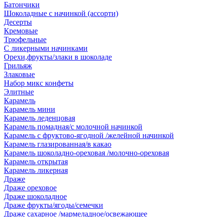
Батончики
Шоколадные с начинкой (ассорти)
Десерты
Кремовые
Трюфельные
С ликерными начинками
Орехи,фрукты/злаки в шоколаде
Грильяж
Злаковые
Набор микс конфеты
Элитные
Карамель
Карамель мини
Карамель леденцовая
Карамель помадная/с молочной начинкой
Карамель с фруктово-ягодной /желейной начинкой
Карамель глазированная/в какао
Карамель шоколадно-ореховая /молочно-ореховая
Карамель открытая
Карамель ликерная
Драже
Драже ореховое
Драже шоколадное
Драже фрукты/ягоды/семечки
Драже сахарное /мармеладное/освежающее