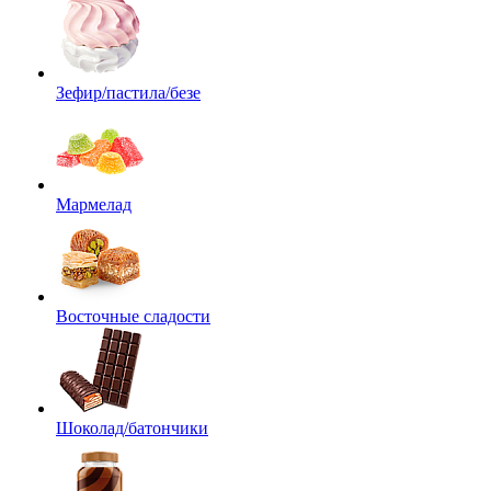
Зефир/пастила/безе
Мармелад
Восточные сладости
Шоколад/батончики