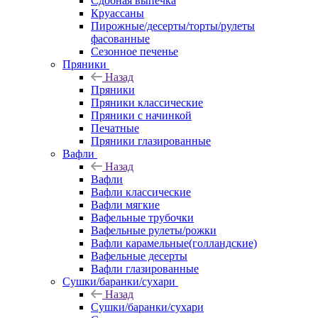
Сдобная выпечка
Круассаны
Пирожные/десерты/торты/рулеты
фасованные
Сезонное печенье
Пряники
Назад
Пряники
Пряники классические
Пряники с начинкой
Печатные
Пряники глазированные
Вафли
Назад
Вафли
Вафли классические
Вафли мягкие
Вафельные трубочки
Вафельные рулеты/рожки
Вафли карамельные(голландские)
Вафельные десерты
Вафли глазированные
Сушки/баранки/сухари
Назад
Сушки/баранки/сухари