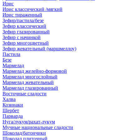
Ирис
Ирис классический /мягкий
Ирис тираженный
Зефир/пастила/безе
Зефир классический
Зефир глазированный
Зефир с начинкой
Зефир многоцветный
Зефир жевательный (маршмеллоу)
Пастила
Безе
Мармелад
Мармелад желейно-формовой
Мармелад многослойный
Мармелад жевательный
Мармелад глазированный
Восточные сладости
Халва
Козинаки
Щербет
Парварда
Нуга/лукум/рахат-лукум
Мучные национальные сладости
Шоколад/батончики
Шоколад плиточный