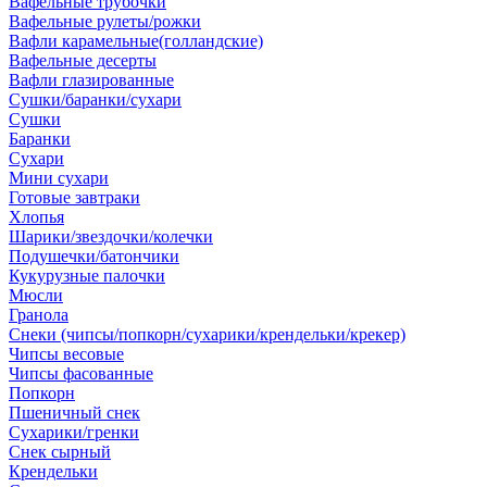
Вафельные трубочки
Вафельные рулеты/рожки
Вафли карамельные(голландские)
Вафельные десерты
Вафли глазированные
Сушки/баранки/сухари
Сушки
Баранки
Сухари
Мини сухари
Готовые завтраки
Хлопья
Шарики/звездочки/колечки
Подушечки/батончики
Кукурузные палочки
Мюсли
Гранола
Снеки (чипсы/попкорн/сухарики/крендельки/крекер)
Чипсы весовые
Чипсы фасованные
Попкорн
Пшеничный снек
Сухарики/гренки
Снек сырный
Крендельки