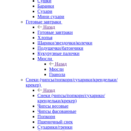
Сушки
Баранки
Сухари
Мини сухари
Готовые завтраки
Назад
Готовые завтраки
Хлопья
Шарики/звездочки/колечки
Подушечки/батончики
Кукурузные палочки
Мюсли
Назад
Мюсли
Гранола
Снеки (чипсы/попкорн/сухарики/крендельки/
крекер)
Назад
Снеки (чипсы/попкорн/сухарики/
крендельки/крекер)
Чипсы весовые
Чипсы фасованные
Попкорн
Пшеничный снек
Сухарики/гренки