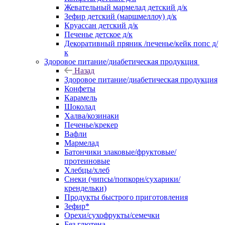
Жевательный мармелад детский д/к
Зефир детский (маршмеллоу) д/к
Круассан детский д/к
Печенье детское д/к
Декоративный пряник /печенье/кейк попс д/
к
Здоровое питание/диабетическая продукция
Назад
Здоровое питание/диабетическая продукция
Конфеты
Карамель
Шоколад
Халва/козинаки
Печенье/крекер
Вафли
Мармелад
Батончики злаковые/фруктовые/
протеиновые
Хлебцы/хлеб
Снеки (чипсы/попкорн/сухарики/
крендельки)
Продукты быстрого приготовления
Зефир*
Орехи/сухофрукты/семечки
Без глютена