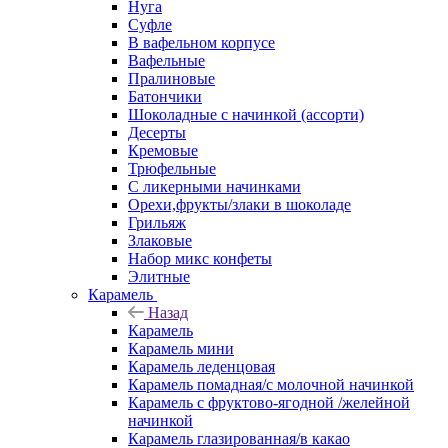
Нуга
Суфле
В вафельном корпусе
Вафельные
Пралиновые
Батончики
Шоколадные с начинкой (ассорти)
Десерты
Кремовые
Трюфельные
С ликерными начинками
Орехи,фрукты/злаки в шоколаде
Грильяж
Злаковые
Набор микс конфеты
Элитные
Карамель
Назад
Карамель
Карамель мини
Карамель леденцовая
Карамель помадная/с молочной начинкой
Карамель с фруктово-ягодной /желейной
начинкой
Карамель глазированная/в какао