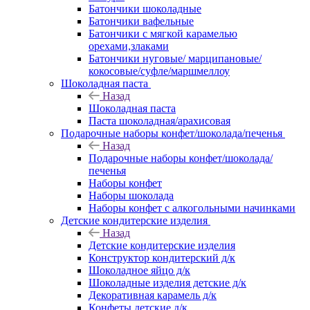
Батончики шоколадные
Батончики вафельные
Батончики с мягкой карамелью
орехами,злаками
Батончики нуговые/ марципановые/
кокосовые/суфле/маршмеллоу
Шоколадная паста
Назад
Шоколадная паста
Паста шоколадная/арахисовая
Подарочные наборы конфет/шоколада/печенья
Назад
Подарочные наборы конфет/шоколада/
печенья
Наборы конфет
Наборы шоколада
Наборы конфет с алкогольными начинками
Детские кондитерские изделия
Назад
Детские кондитерские изделия
Конструктор кондитерский д/к
Шоколадное яйцо д/к
Шоколадные изделия детские д/к
Декоративная карамель д/к
Конфеты детские д/к