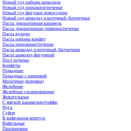
Новый год наборы шоколада
Новый год пирожное/печенье
Новый год фигурки новогодние
Новый год шоколад плиточный /батончики
Пасха декоративная карамель
Пасха декоративные пряники/печенье
Пасха куличи
Пасха наборы конфет
Пасха пирожные/печенье
Пасха шоколад плиточный /батончики
Пасха шоколад фигурный
Пост печенье
Конфеты
Помадные
Помадные с начинкой
Молочные (коровка)
Желейные
Желейные глазированные
Жевательные
С мягкой карамелью/тоффи
Нуга
Суфле
В вафельном корпусе
Вафельные
Пралиновые