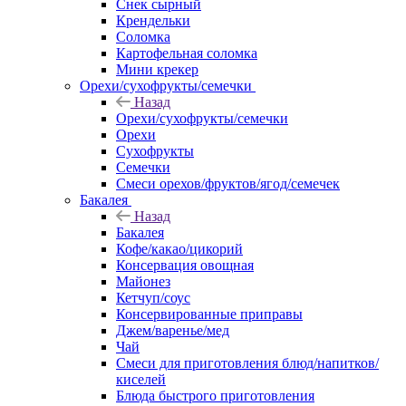
Снек сырный
Крендельки
Соломка
Картофельная соломка
Мини крекер
Орехи/сухофрукты/семечки
Назад
Орехи/сухофрукты/семечки
Орехи
Сухофрукты
Семечки
Смеси орехов/фруктов/ягод/семечек
Бакалея
Назад
Бакалея
Кофе/какао/цикорий
Консервация овощная
Майонез
Кетчуп/соус
Консервированные приправы
Джем/варенье/мед
Чай
Смеси для приготовления блюд/напитков/
киселей
Блюда быстрого приготовления