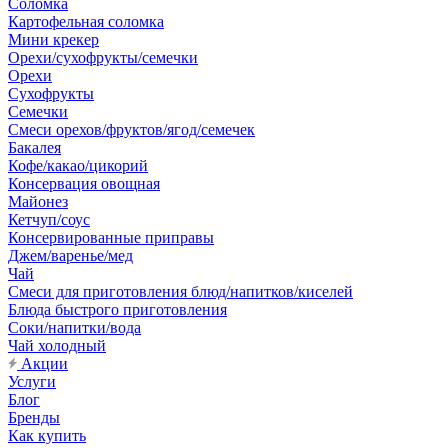
Соломка
Картофельная соломка
Мини крекер
Орехи/сухофрукты/семечки
Орехи
Сухофрукты
Семечки
Смеси орехов/фруктов/ягод/семечек
Бакалея
Кофе/какао/цикорий
Консервация овощная
Майонез
Кетчуп/соус
Консервированные приправы
Джем/варенье/мед
Чай
Смеси для приготовления блюд/напитков/киселей
Блюда быстрого приготовления
Соки/напитки/вода
Чай холодный
Акции
Услуги
Блог
Бренды
Как купить