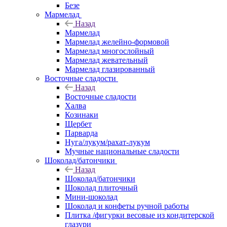
Безе
Мармелад
Назад
Мармелад
Мармелад желейно-формовой
Мармелад многослойный
Мармелад жевательный
Мармелад глазированный
Восточные сладости
Назад
Восточные сладости
Халва
Козинаки
Щербет
Парварда
Нуга/лукум/рахат-лукум
Мучные национальные сладости
Шоколад/батончики
Назад
Шоколад/батончики
Шоколад плиточный
Мини-шоколад
Шоколад и конфеты ручной работы
Плитка /фигурки весовые из кондитерской
глазури