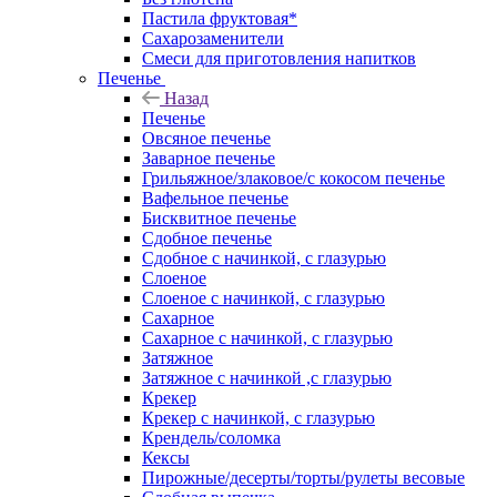
Пастила фруктовая*
Сахарозаменители
Смеси для приготовления напитков
Печенье
Назад
Печенье
Овсяное печенье
Заварное печенье
Грильяжное/злаковое/с кокосом печенье
Вафельное печенье
Бисквитное печенье
Сдобное печенье
Сдобное с начинкой, с глазурью
Слоеное
Слоеное с начинкой, с глазурью
Сахарное
Сахарное с начинкой, с глазурью
Затяжное
Затяжное с начинкой ,с глазурью
Крекер
Крекер с начинкой, с глазурью
Крендель/соломка
Кексы
Пирожные/десерты/торты/рулеты весовые