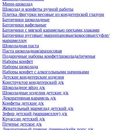
Мини-шоколад
Шоколад и конфеты ручной работы
Плитка /фигурки весовые из кондитерской глазури
Батончики шоколадные
Батончики вафельные
Батончики с мягкой карамелью орехами,злаками
Батончики нуговые/ марципановые/кокосовые/суфле/
маршмеллоу
Шоколадная паста
Паста шоколадная/арахисовая
Подарочные наборы конфет/шоколада/печенья
Наборы конфет
Наборы шоколада
Наборы конфет с алкогольными начинками
Детские кондитерские изделия
Конструктор кондитерский д/к
Шоколадное яйцо д/к
Шоколадные изделия детские д/к
Декоративная карамель д/к
Конфеты детские д/к
Жевательный мармелад детский д/к
Зефир детский (маршмеллоу) д/к
Круассан детский д/к
Печенье детское д/к
Декоративный пряник /печенье/кейк попс д/к