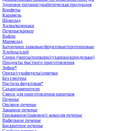
Здоровое питание/диабетическая продукция
Конфеты
Карамель
Шоколад
Халва/козинаки
Печенье/крекер
Вафли
Мармелад
Батончики злаковые/фруктовые/протеиновые
Хлебцы/хлеб
Снеки (чипсы/попкорн/сухарики/крендельки)
Продукты быстрого приготовления
Зефир*
Орехи/сухофрукты/семечки
Без глютена
Пастила фруктовая*
Сахарозаменители
Смеси для приготовления напитков
Печенье
Овсяное печенье
Заварное печенье
Грильяжное/злаковое/с кокосом печенье
Вафельное печенье
Бисквитное печенье
Сдобное печенье