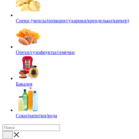
Снеки (чипсы/попкорн/сухарики/крендельки/крекер)
Орехи/сухофрукты/семечки
Бакалея
Соки/напитки/вода