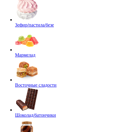
Зефир/пастила/безе
Мармелад
Восточные сладости
Шоколад/батончики