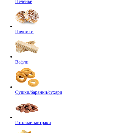
Печенье
Пряники
Вафли
Сушки/баранки/сухари
Готовые завтраки