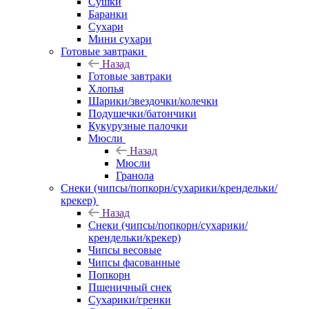
Сушки
Баранки
Сухари
Мини сухари
Готовые завтраки
Назад
Готовые завтраки
Хлопья
Шарики/звездочки/колечки
Подушечки/батончики
Кукурузные палочки
Мюсли
Назад
Мюсли
Гранола
Снеки (чипсы/попкорн/сухарики/крендельки/
крекер)
Назад
Снеки (чипсы/попкорн/сухарики/
крендельки/крекер)
Чипсы весовые
Чипсы фасованные
Попкорн
Пшеничный снек
Сухарики/гренки