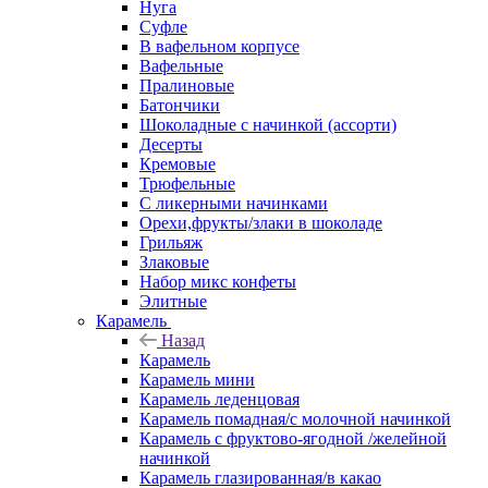
Нуга
Суфле
В вафельном корпусе
Вафельные
Пралиновые
Батончики
Шоколадные с начинкой (ассорти)
Десерты
Кремовые
Трюфельные
С ликерными начинками
Орехи,фрукты/злаки в шоколаде
Грильяж
Злаковые
Набор микс конфеты
Элитные
Карамель
Назад
Карамель
Карамель мини
Карамель леденцовая
Карамель помадная/с молочной начинкой
Карамель с фруктово-ягодной /желейной
начинкой
Карамель глазированная/в какао