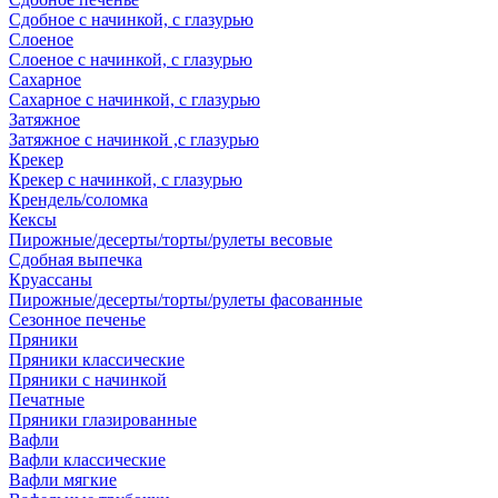
Сдобное с начинкой, с глазурью
Слоеное
Слоеное с начинкой, с глазурью
Сахарное
Сахарное с начинкой, с глазурью
Затяжное
Затяжное с начинкой ,с глазурью
Крекер
Крекер с начинкой, с глазурью
Крендель/соломка
Кексы
Пирожные/десерты/торты/рулеты весовые
Сдобная выпечка
Круассаны
Пирожные/десерты/торты/рулеты фасованные
Сезонное печенье
Пряники
Пряники классические
Пряники с начинкой
Печатные
Пряники глазированные
Вафли
Вафли классические
Вафли мягкие