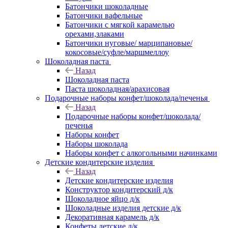
Батончики шоколадные
Батончики вафельные
Батончики с мягкой карамелью
орехами,злаками
Батончики нуговые/ марципановые/
кокосовые/суфле/маршмеллоу
Шоколадная паста
Назад
Шоколадная паста
Паста шоколадная/арахисовая
Подарочные наборы конфет/шоколада/печенья
Назад
Подарочные наборы конфет/шоколада/
печенья
Наборы конфет
Наборы шоколада
Наборы конфет с алкогольными начинками
Детские кондитерские изделия
Назад
Детские кондитерские изделия
Конструктор кондитерский д/к
Шоколадное яйцо д/к
Шоколадные изделия детские д/к
Декоративная карамель д/к
Конфеты детские д/к