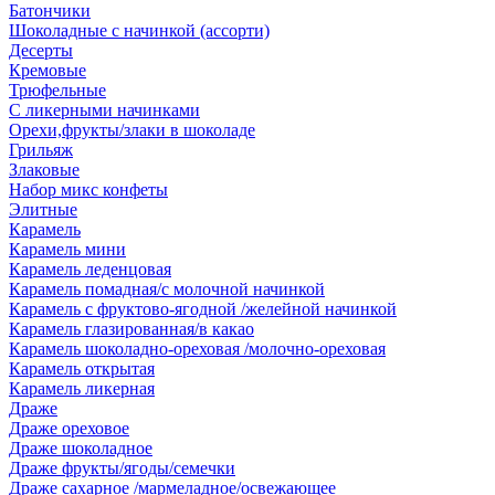
Батончики
Шоколадные с начинкой (ассорти)
Десерты
Кремовые
Трюфельные
С ликерными начинками
Орехи,фрукты/злаки в шоколаде
Грильяж
Злаковые
Набор микс конфеты
Элитные
Карамель
Карамель мини
Карамель леденцовая
Карамель помадная/с молочной начинкой
Карамель с фруктово-ягодной /желейной начинкой
Карамель глазированная/в какао
Карамель шоколадно-ореховая /молочно-ореховая
Карамель открытая
Карамель ликерная
Драже
Драже ореховое
Драже шоколадное
Драже фрукты/ягоды/семечки
Драже сахарное /мармеладное/освежающее