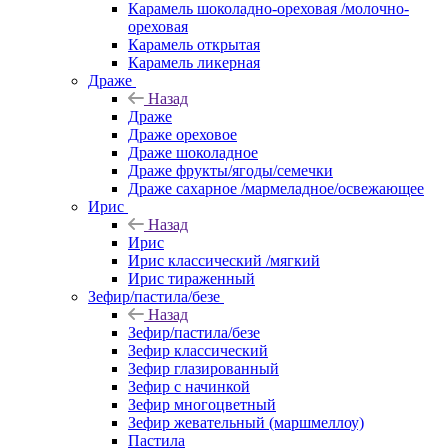
Карамель шоколадно-ореховая /молочно-
ореховая
Карамель открытая
Карамель ликерная
Драже
Назад
Драже
Драже ореховое
Драже шоколадное
Драже фрукты/ягоды/семечки
Драже сахарное /мармеладное/освежающее
Ирис
Назад
Ирис
Ирис классический /мягкий
Ирис тираженный
Зефир/пастила/безе
Назад
Зефир/пастила/безе
Зефир классический
Зефир глазированный
Зефир с начинкой
Зефир многоцветный
Зефир жевательный (маршмеллоу)
Пастила