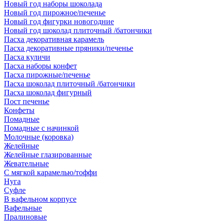
Новый год наборы шоколада
Новый год пирожное/печенье
Новый год фигурки новогодние
Новый год шоколад плиточный /батончики
Пасха декоративная карамель
Пасха декоративные пряники/печенье
Пасха куличи
Пасха наборы конфет
Пасха пирожные/печенье
Пасха шоколад плиточный /батончики
Пасха шоколад фигурный
Пост печенье
Конфеты
Помадные
Помадные с начинкой
Молочные (коровка)
Желейные
Желейные глазированные
Жевательные
С мягкой карамелью/тоффи
Нуга
Суфле
В вафельном корпусе
Вафельные
Пралиновые