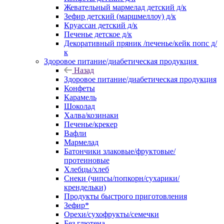
Жевательный мармелад детский д/к
Зефир детский (маршмеллоу) д/к
Круассан детский д/к
Печенье детское д/к
Декоративный пряник /печенье/кейк попс д/
к
Здоровое питание/диабетическая продукция
Назад
Здоровое питание/диабетическая продукция
Конфеты
Карамель
Шоколад
Халва/козинаки
Печенье/крекер
Вафли
Мармелад
Батончики злаковые/фруктовые/
протеиновые
Хлебцы/хлеб
Снеки (чипсы/попкорн/сухарики/
крендельки)
Продукты быстрого приготовления
Зефир*
Орехи/сухофрукты/семечки
Без глютена