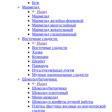
Безе
Мармелад
Назад
Мармелад
Мармелад желейно-формовой
Мармелад многослойный
Мармелад жевательный
Мармелад глазированный
Восточные сладости
Назад
Восточные сладости
Халва
Козинаки
Щербет
Парварда
Нуга/лукум/рахат-лукум
Мучные национальные сладости
Шоколад/батончики
Назад
Шоколад/батончики
Шоколад плиточный
Мини-шоколад
Шоколад и конфеты ручной работы
Плитка /фигурки весовые из кондитерской
глазури