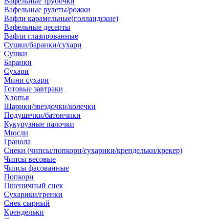
Вафельные трубочки
Вафельные рулеты/рожки
Вафли карамельные(голландские)
Вафельные десерты
Вафли глазированные
Сушки/баранки/сухари
Сушки
Баранки
Сухари
Мини сухари
Готовые завтраки
Хлопья
Шарики/звездочки/колечки
Подушечки/батончики
Кукурузные палочки
Мюсли
Гранола
Снеки (чипсы/попкорн/сухарики/крендельки/крекер)
Чипсы весовые
Чипсы фасованные
Попкорн
Пшеничный снек
Сухарики/гренки
Снек сырный
Крендельки