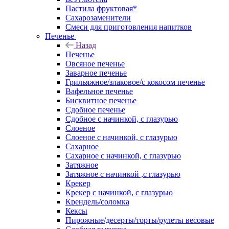
Пастила фруктовая*
Сахарозаменители
Смеси для приготовления напитков
Печенье
Назад
Печенье
Овсяное печенье
Заварное печенье
Грильяжное/злаковое/с кокосом печенье
Вафельное печенье
Бисквитное печенье
Сдобное печенье
Сдобное с начинкой, с глазурью
Слоеное
Слоеное с начинкой, с глазурью
Сахарное
Сахарное с начинкой, с глазурью
Затяжное
Затяжное с начинкой ,с глазурью
Крекер
Крекер с начинкой, с глазурью
Крендель/соломка
Кексы
Пирожные/десерты/торты/рулеты весовые