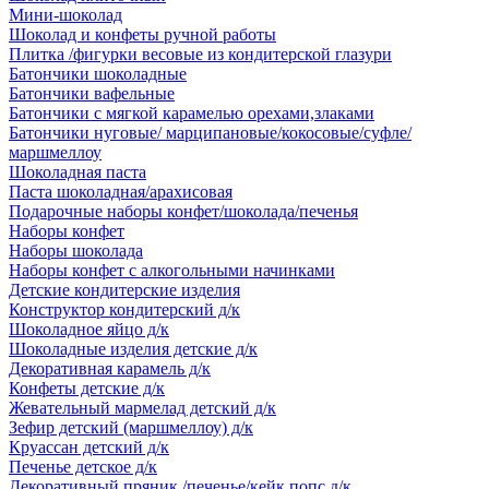
Мини-шоколад
Шоколад и конфеты ручной работы
Плитка /фигурки весовые из кондитерской глазури
Батончики шоколадные
Батончики вафельные
Батончики с мягкой карамелью орехами,злаками
Батончики нуговые/ марципановые/кокосовые/суфле/
маршмеллоу
Шоколадная паста
Паста шоколадная/арахисовая
Подарочные наборы конфет/шоколада/печенья
Наборы конфет
Наборы шоколада
Наборы конфет с алкогольными начинками
Детские кондитерские изделия
Конструктор кондитерский д/к
Шоколадное яйцо д/к
Шоколадные изделия детские д/к
Декоративная карамель д/к
Конфеты детские д/к
Жевательный мармелад детский д/к
Зефир детский (маршмеллоу) д/к
Круассан детский д/к
Печенье детское д/к
Декоративный пряник /печенье/кейк попс д/к