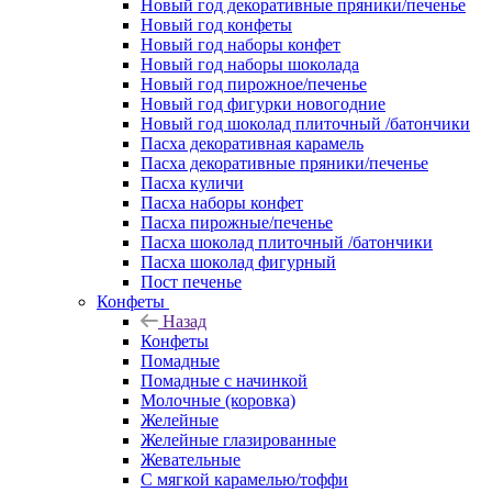
Новый год декоративные пряники/печенье
Новый год конфеты
Новый год наборы конфет
Новый год наборы шоколада
Новый год пирожное/печенье
Новый год фигурки новогодние
Новый год шоколад плиточный /батончики
Пасха декоративная карамель
Пасха декоративные пряники/печенье
Пасха куличи
Пасха наборы конфет
Пасха пирожные/печенье
Пасха шоколад плиточный /батончики
Пасха шоколад фигурный
Пост печенье
Конфеты
Назад
Конфеты
Помадные
Помадные с начинкой
Молочные (коровка)
Желейные
Желейные глазированные
Жевательные
С мягкой карамелью/тоффи