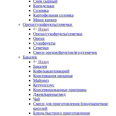
Снек сырный
Крендельки
Соломка
Картофельная соломка
Мини крекер
Орехи/сухофрукты/семечки
Назад
Орехи/сухофрукты/семечки
Орехи
Сухофрукты
Семечки
Смеси орехов/фруктов/ягод/семечек
Бакалея
Назад
Бакалея
Кофе/какао/цикорий
Консервация овощная
Майонез
Кетчуп/соус
Консервированные приправы
Джем/варенье/мед
Чай
Смеси для приготовления блюд/напитков/
киселей
Блюда быстрого приготовления