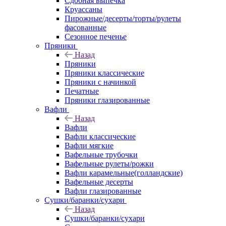
Сдобная выпечка
Круассаны
Пирожные/десерты/торты/рулеты
фасованные
Сезонное печенье
Пряники
Назад
Пряники
Пряники классические
Пряники с начинкой
Печатные
Пряники глазированные
Вафли
Назад
Вафли
Вафли классические
Вафли мягкие
Вафельные трубочки
Вафельные рулеты/рожки
Вафли карамельные(голландские)
Вафельные десерты
Вафли глазированные
Сушки/баранки/сухари
Назад
Сушки/баранки/сухари