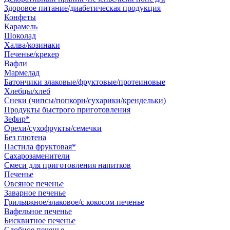
Здоровое питание/диабетическая продукция
Конфеты
Карамель
Шоколад
Халва/козинаки
Печенье/крекер
Вафли
Мармелад
Батончики злаковые/фруктовые/протеиновые
Хлебцы/хлеб
Снеки (чипсы/попкорн/сухарики/крендельки)
Продукты быстрого приготовления
Зефир*
Орехи/сухофрукты/семечки
Без глютена
Пастила фруктовая*
Сахарозаменители
Смеси для приготовления напитков
Печенье
Овсяное печенье
Заварное печенье
Грильяжное/злаковое/с кокосом печенье
Вафельное печенье
Бисквитное печенье
Сдобное печенье