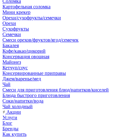
Соломка
Картофельная соломка
Мини крекер
Орехи/сухофрукты/семечки
Орехи
Сухофрукты
Семечки
Смеси орехов/фруктов/ягод/семечек
Бакалея
Кофе/какао/цикорий
Консервация овощная
Майонез
Кетчуп/соус
Консервированные приправы
Джем/варенье/мед
Чай
Смеси для приготовления блюд/напитков/киселей
Блюда быстрого приготовления
Соки/напитки/вода
Чай холодный
Акции
Услуги
Блог
Бренды
Как купить