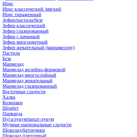
Ирис
Ирис классический /мягкий
Ирис тираженный
Зефир/пастила/безе
Зефир классический
Зефир глазированный
Зефир с начинкой
Зефир многоцветный
Зефир жевательный (маршмеллоу)
Пастила
Безе
Мармелад
Мармелад желейно-формовой
Мармелад многослойный
Мармелад жевательный
Мармелад глазированный
Восточные сладости
Халва
Козинаки
Щербет
Парварда
Нуга/лукум/рахат-лукум
Мучные национальные сладости
Шоколад/батончики
Шоколад плиточный