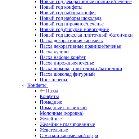
Новый год декоративные пряники/печенье
Новый год конфеты
Новый год наборы конфет
Новый год наборы шоколада
Новый год пирожное/печенье
Новый год фигурки новогодние
Новый год шоколад плиточный /батончики
Пасха декоративная карамель
Пасха декоративные пряники/печенье
Пасха куличи
Пасха наборы конфет
Пасха пирожные/печенье
Пасха шоколад плиточный /батончики
Пасха шоколад фигурный
Пост печенье
Конфеты
Назад
Конфеты
Помадные
Помадные с начинкой
Молочные (коровка)
Желейные
Желейные глазированные
Жевательные
С мягкой карамелью/тоффи