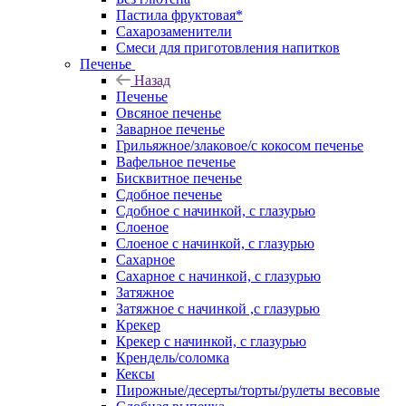
Пастила фруктовая*
Сахарозаменители
Смеси для приготовления напитков
Печенье
Назад
Печенье
Овсяное печенье
Заварное печенье
Грильяжное/злаковое/с кокосом печенье
Вафельное печенье
Бисквитное печенье
Сдобное печенье
Сдобное с начинкой, с глазурью
Слоеное
Слоеное с начинкой, с глазурью
Сахарное
Сахарное с начинкой, с глазурью
Затяжное
Затяжное с начинкой ,с глазурью
Крекер
Крекер с начинкой, с глазурью
Крендель/соломка
Кексы
Пирожные/десерты/торты/рулеты весовые