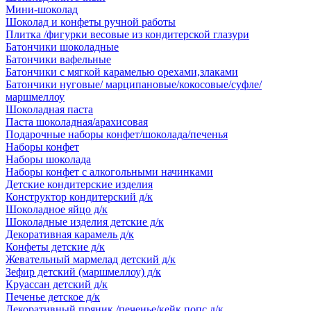
Мини-шоколад
Шоколад и конфеты ручной работы
Плитка /фигурки весовые из кондитерской глазури
Батончики шоколадные
Батончики вафельные
Батончики с мягкой карамелью орехами,злаками
Батончики нуговые/ марципановые/кокосовые/суфле/
маршмеллоу
Шоколадная паста
Паста шоколадная/арахисовая
Подарочные наборы конфет/шоколада/печенья
Наборы конфет
Наборы шоколада
Наборы конфет с алкогольными начинками
Детские кондитерские изделия
Конструктор кондитерский д/к
Шоколадное яйцо д/к
Шоколадные изделия детские д/к
Декоративная карамель д/к
Конфеты детские д/к
Жевательный мармелад детский д/к
Зефир детский (маршмеллоу) д/к
Круассан детский д/к
Печенье детское д/к
Декоративный пряник /печенье/кейк попс д/к