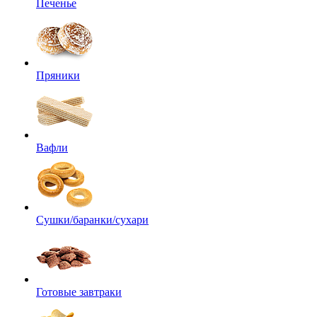
Печенье
Пряники
Вафли
Сушки/баранки/сухари
Готовые завтраки