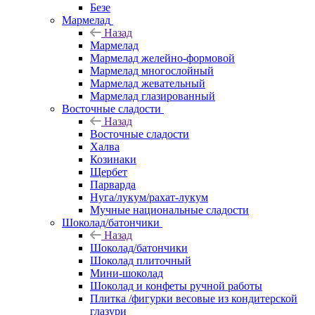
Безе
Мармелад
Назад
Мармелад
Мармелад желейно-формовой
Мармелад многослойный
Мармелад жевательный
Мармелад глазированный
Восточные сладости
Назад
Восточные сладости
Халва
Козинаки
Щербет
Парварда
Нуга/лукум/рахат-лукум
Мучные национальные сладости
Шоколад/батончики
Назад
Шоколад/батончики
Шоколад плиточный
Мини-шоколад
Шоколад и конфеты ручной работы
Плитка /фигурки весовые из кондитерской
глазури