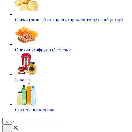
Снеки (чипсы/попкорн/сухарики/крендельки/крекер)
Орехи/сухофрукты/семечки
Бакалея
Соки/напитки/вода