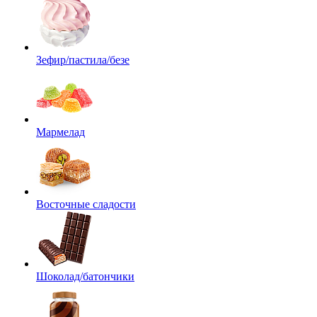
Зефир/пастила/безе
Мармелад
Восточные сладости
Шоколад/батончики