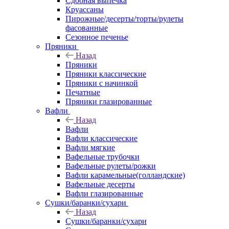
Сдобная выпечка
Круассаны
Пирожные/десерты/торты/рулеты
фасованные
Сезонное печенье
Пряники
Назад
Пряники
Пряники классические
Пряники с начинкой
Печатные
Пряники глазированные
Вафли
Назад
Вафли
Вафли классические
Вафли мягкие
Вафельные трубочки
Вафельные рулеты/рожки
Вафли карамельные(голландские)
Вафельные десерты
Вафли глазированные
Сушки/баранки/сухари
Назад
Сушки/баранки/сухари