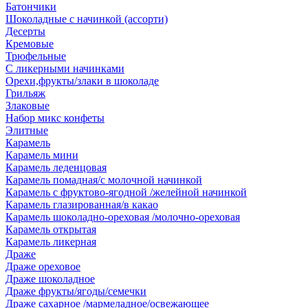
Батончики
Шоколадные с начинкой (ассорти)
Десерты
Кремовые
Трюфельные
С ликерными начинками
Орехи,фрукты/злаки в шоколаде
Грильяж
Злаковые
Набор микс конфеты
Элитные
Карамель
Карамель мини
Карамель леденцовая
Карамель помадная/с молочной начинкой
Карамель с фруктово-ягодной /желейной начинкой
Карамель глазированная/в какао
Карамель шоколадно-ореховая /молочно-ореховая
Карамель открытая
Карамель ликерная
Драже
Драже ореховое
Драже шоколадное
Драже фрукты/ягоды/семечки
Драже сахарное /мармеладное/освежающее