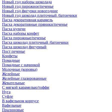
Новый год наборы шоколада
Новый год пирожное/печенье
Новый год фигурки новогодние
Новый год шоколад плиточный /батончики
Пасха декоративная карамель
Пасха декоративные пряники/печенье
Пасха куличи
Пасха наборы конфет
Пасха пирожные/печенье
Пасха шоколад плиточный /батончики
Пасха шоколад фигурный
Пост печенье
Конфеты
Помадные
Помадные с начинкой
Молочные (коровка)
Желейные
Желейные глазированные
Жевательные
С мягкой карамелью/тоффи
Нуга
Суфле
В вафельном корпусе
Вафельные
Пралиновые