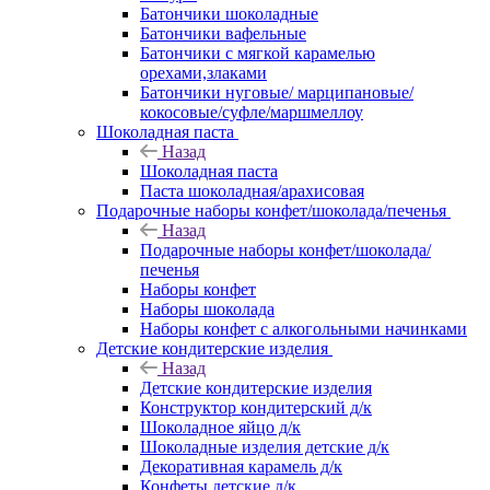
Батончики шоколадные
Батончики вафельные
Батончики с мягкой карамелью
орехами,злаками
Батончики нуговые/ марципановые/
кокосовые/суфле/маршмеллоу
Шоколадная паста
Назад
Шоколадная паста
Паста шоколадная/арахисовая
Подарочные наборы конфет/шоколада/печенья
Назад
Подарочные наборы конфет/шоколада/
печенья
Наборы конфет
Наборы шоколада
Наборы конфет с алкогольными начинками
Детские кондитерские изделия
Назад
Детские кондитерские изделия
Конструктор кондитерский д/к
Шоколадное яйцо д/к
Шоколадные изделия детские д/к
Декоративная карамель д/к
Конфеты детские д/к