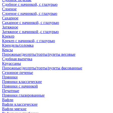
Сдобное с начинкой, с глазурью
Слоеное
Слоеное с начинкой, с глазурью
Сахарное
Сахарное с начинкой, с глазурью
Затяжное
Затяжное с начинкой ,с глазурью
Крекер
Крекер с начинкой, с глазурью
Крендель/соломка
Кексы
Пирожные/десерты/торты/рулеты весовые
Сдобная выпечка
Круассаны
Пирожные/десерты/торты/рулеты фасованные
Сезонное печенье
Пряники
Пряники классические
Пряники с начинкой
Печатные
Пряники глазированные
Вафли
Вафли классические
Вафли мягкие