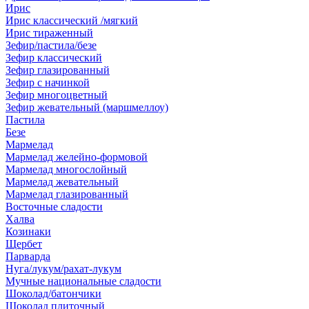
Ирис
Ирис классический /мягкий
Ирис тираженный
Зефир/пастила/безе
Зефир классический
Зефир глазированный
Зефир с начинкой
Зефир многоцветный
Зефир жевательный (маршмеллоу)
Пастила
Безе
Мармелад
Мармелад желейно-формовой
Мармелад многослойный
Мармелад жевательный
Мармелад глазированный
Восточные сладости
Халва
Козинаки
Щербет
Парварда
Нуга/лукум/рахат-лукум
Мучные национальные сладости
Шоколад/батончики
Шоколад плиточный