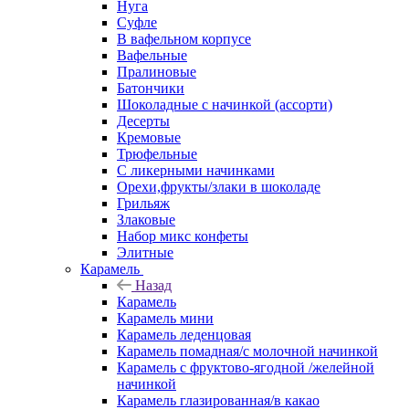
Нуга
Суфле
В вафельном корпусе
Вафельные
Пралиновые
Батончики
Шоколадные с начинкой (ассорти)
Десерты
Кремовые
Трюфельные
С ликерными начинками
Орехи,фрукты/злаки в шоколаде
Грильяж
Злаковые
Набор микс конфеты
Элитные
Карамель
Назад
Карамель
Карамель мини
Карамель леденцовая
Карамель помадная/с молочной начинкой
Карамель с фруктово-ягодной /желейной
начинкой
Карамель глазированная/в какао