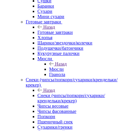
Сушки
Баранки
Сухари
Мини сухари
Готовые завтраки
Назад
Готовые завтраки
Хлопья
Шарики/звездочки/колечки
Подушечки/батончики
Кукурузные палочки
Мюсли
Назад
Мюсли
Гранола
Снеки (чипсы/попкорн/сухарики/крендельки/
крекер)
Назад
Снеки (чипсы/попкорн/сухарики/
крендельки/крекер)
Чипсы весовые
Чипсы фасованные
Попкорн
Пшеничный снек
Сухарики/гренки