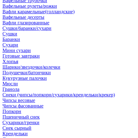
Вафельные трубочки
Вафельные рулеты/рожки
Вафли карамельные(голландские)
Вафельные десерты
Вафли глазированные
Сушки/баранки/сухари
Сушки
Баранки
Сухари
Мини сухари
Готовые завтраки
Хлопья
Шарики/звездочки/колечки
Подушечки/батончики
Кукурузные палочки
Мюсли
Гранола
Снеки (чипсы/попкорн/сухарики/крендельки/крекер)
Чипсы весовые
Чипсы фасованные
Попкорн
Пшеничный снек
Сухарики/гренки
Снек сырный
Крендельки