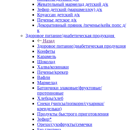
Жевательный мармелад детский д/к
Зефир детский (маршмеллоу) д/к
Круассан детский д/к
Печенье детское д/к
Декоративный пряник /печенье/кейк попс д/
к
Здоровое питание/диабетическая продукция
Назад
Здоровое питание/диабетическая продукция
Конфеты
Карамель
Шоколад
Халва/козинаки
Печенье/крекер
Вафли
Мармелад
Батончики злаковые/фруктовые/
протеиновые
Хлебцы/хлеб
Снеки (чипсы/попкорн/сухарики/
крендельки)
Продукты быстрого приготовления
Зефир*
Орехи/сухофрукты/семечки
Без глютена