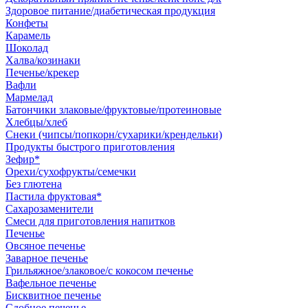
Здоровое питание/диабетическая продукция
Конфеты
Карамель
Шоколад
Халва/козинаки
Печенье/крекер
Вафли
Мармелад
Батончики злаковые/фруктовые/протеиновые
Хлебцы/хлеб
Снеки (чипсы/попкорн/сухарики/крендельки)
Продукты быстрого приготовления
Зефир*
Орехи/сухофрукты/семечки
Без глютена
Пастила фруктовая*
Сахарозаменители
Смеси для приготовления напитков
Печенье
Овсяное печенье
Заварное печенье
Грильяжное/злаковое/с кокосом печенье
Вафельное печенье
Бисквитное печенье
Сдобное печенье