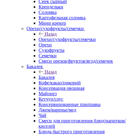
Снек сырный
Крендельки
Соломка
Картофельная соломка
Мини крекер
Орехи/сухофрукты/семечки
Назад
Орехи/сухофрукты/семечки
Орехи
Сухофрукты
Семечки
Смеси орехов/фруктов/ягод/семечек
Бакалея
Назад
Бакалея
Кофе/какао/цикорий
Консервация овощная
Майонез
Кетчуп/соус
Консервированные приправы
Джем/варенье/мед
Чай
Смеси для приготовления блюд/напитков/
киселей
Блюда быстрого приготовления