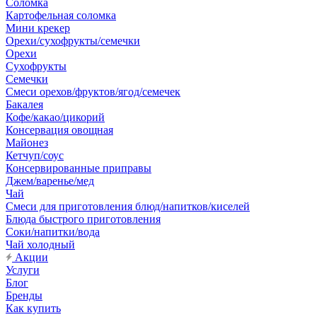
Соломка
Картофельная соломка
Мини крекер
Орехи/сухофрукты/семечки
Орехи
Сухофрукты
Семечки
Смеси орехов/фруктов/ягод/семечек
Бакалея
Кофе/какао/цикорий
Консервация овощная
Майонез
Кетчуп/соус
Консервированные приправы
Джем/варенье/мед
Чай
Смеси для приготовления блюд/напитков/киселей
Блюда быстрого приготовления
Соки/напитки/вода
Чай холодный
Акции
Услуги
Блог
Бренды
Как купить