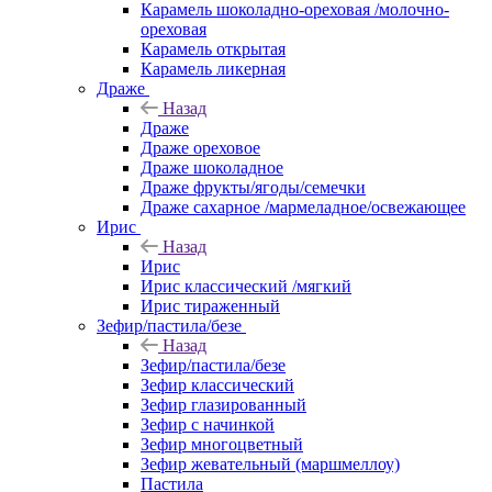
Карамель шоколадно-ореховая /молочно-
ореховая
Карамель открытая
Карамель ликерная
Драже
Назад
Драже
Драже ореховое
Драже шоколадное
Драже фрукты/ягоды/семечки
Драже сахарное /мармеладное/освежающее
Ирис
Назад
Ирис
Ирис классический /мягкий
Ирис тираженный
Зефир/пастила/безе
Назад
Зефир/пастила/безе
Зефир классический
Зефир глазированный
Зефир с начинкой
Зефир многоцветный
Зефир жевательный (маршмеллоу)
Пастила