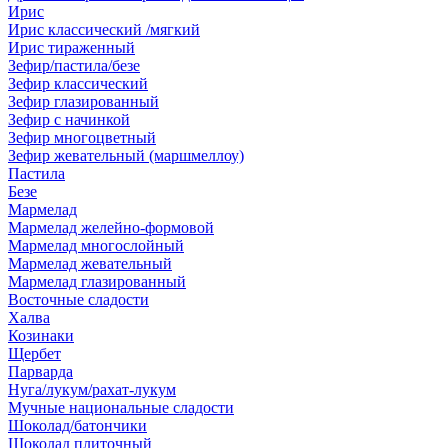
Ирис
Ирис классический /мягкий
Ирис тираженный
Зефир/пастила/безе
Зефир классический
Зефир глазированный
Зефир с начинкой
Зефир многоцветный
Зефир жевательный (маршмеллоу)
Пастила
Безе
Мармелад
Мармелад желейно-формовой
Мармелад многослойный
Мармелад жевательный
Мармелад глазированный
Восточные сладости
Халва
Козинаки
Щербет
Парварда
Нуга/лукум/рахат-лукум
Мучные национальные сладости
Шоколад/батончики
Шоколад плиточный