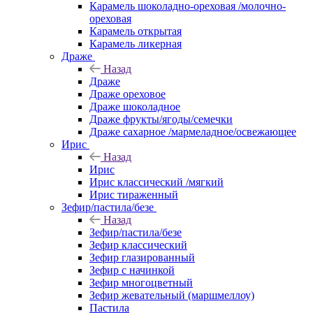
Карамель шоколадно-ореховая /молочно-
ореховая
Карамель открытая
Карамель ликерная
Драже
Назад
Драже
Драже ореховое
Драже шоколадное
Драже фрукты/ягоды/семечки
Драже сахарное /мармеладное/освежающее
Ирис
Назад
Ирис
Ирис классический /мягкий
Ирис тираженный
Зефир/пастила/безе
Назад
Зефир/пастила/безе
Зефир классический
Зефир глазированный
Зефир с начинкой
Зефир многоцветный
Зефир жевательный (маршмеллоу)
Пастила