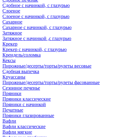
Сдобное с начинкой, с глазурью
Слоеное
Слоеное с начинкой, с глазурью
Сахарное
Сахарное с начинкой, с глазурью
Затяжное
Затяжное с начинкой ,с глазурью
Крекер
Крекер с начинкой, с глазурью
Крендель/соломка
Кексы
Пирожные/десерты/торты/рулеты весовые
Сдобная выпечка
Круассаны
Пирожные/десерты/торты/рулеты фасованные
Сезонное печенье
Пряники
Пряники классические
Пряники с начинкой
Печатные
Пряники глазированные
Вафли
Вафли классические
Вафли мягкие