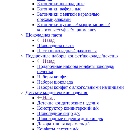
Батончики шоколадные
Батончики вафельные
Батончики с мягкой карамелью
орехами,злаками
Батончики нуговые/ марципановые/
кокосовые/суфле/маршмеллоу
Шоколадная паста
Назад
Шоколадная паста
Паста шоколадная/арахисовая
Подарочные наборы конфет/шоколада/печенья
Назад
Подарочные наборы конфет/шоколада/
печенья
Наборы конфет
Наборы шоколада
Наборы конфет с алкогольными начинками
Детские кондитерские изделия
Назад
Детские кондитерские изделия
Конструктор кондитерский д/к
Шоколадное яйцо д/к
Шоколадные изделия детские д/к
Декоративная карамель д/к
Конфеты детские д/к