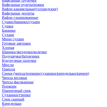
Вафельные трубочки
Вафельные рулеты/рожки
Вафли карамельные(голландские)
Вафельные десерты
Вафли глазированные
Сушки/баранки/сухари
Сушки
Баранки
Сухари
Мини сухари
Готовые завтраки
Хлопья
Шарики/звездочки/колечки
Подушечки/батончики
Кукурузные палочки
Мюсли
Гранола
Снеки (чипсы/попкорн/сухарики/крендельки/крекер)
Чипсы весовые
Чипсы фасованные
Попкорн
Пшеничный снек
Сухарики/гренки
Снек сырный
Крендельки