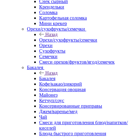
Снек сырный
Крендельки
Соломка
Картофельная соломка
Мини крекер
Орехи/сухофрукты/семечки
Назад
Орехи/сухофрукты/семечки
Орехи
Сухофрукты
Семечки
Смеси орехов/фруктов/ягод/семечек
Бакалея
Назад
Бакалея
Кофе/какао/цикорий
Консервация овощная
Майонез
Кетчуп/соус
Консервированные приправы
Джем/варенье/мед
Чай
Смеси для приготовления блюд/напитков/
киселей
Блюда быстрого приготовления