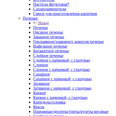
Пастила фруктовая*
Сахарозаменители
Смеси для приготовления напитков
Печенье
Назад
Печенье
Овсяное печенье
Заварное печенье
Грильяжное/злаковое/с кокосом печенье
Вафельное печенье
Бисквитное печенье
Сдобное печенье
Сдобное с начинкой, с глазурью
Слоеное
Слоеное с начинкой, с глазурью
Сахарное
Сахарное с начинкой, с глазурью
Затяжное
Затяжное с начинкой ,с глазурью
Крекер
Крекер с начинкой, с глазурью
Крендель/соломка
Кексы
Пирожные/десерты/торты/рулеты весовые