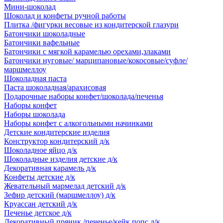
Мини-шоколад
Шоколад и конфеты ручной работы
Плитка /фигурки весовые из кондитерской глазури
Батончики шоколадные
Батончики вафельные
Батончики с мягкой карамелью орехами,злаками
Батончики нуговые/ марципановые/кокосовые/суфле/
маршмеллоу
Шоколадная паста
Паста шоколадная/арахисовая
Подарочные наборы конфет/шоколада/печенья
Наборы конфет
Наборы шоколада
Наборы конфет с алкогольными начинками
Детские кондитерские изделия
Конструктор кондитерский д/к
Шоколадное яйцо д/к
Шоколадные изделия детские д/к
Декоративная карамель д/к
Конфеты детские д/к
Жевательный мармелад детский д/к
Зефир детский (маршмеллоу) д/к
Круассан детский д/к
Печенье детское д/к
Декоративный пряник /печенье/кейк попс д/к