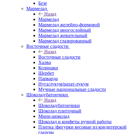
Безе
Мармелад
Назад
Мармелад
Мармелад желейно-формовой
Мармелад многослойный
Мармелад жевательный
Мармелад глазированный
Восточные сладости
Назад
Восточные сладости
Халва
Козинаки
Щербет
Парварда
Нуга/лукум/рахат-лукум
Мучные национальные сладости
Шоколад/батончики
Назад
Шоколад/батончики
Шоколад плиточный
Мини-шоколад
Шоколад и конфеты ручной работы
Плитка /фигурки весовые из кондитерской
глазури