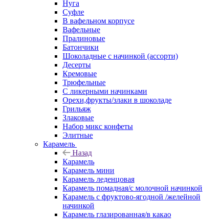
Нуга
Суфле
В вафельном корпусе
Вафельные
Пралиновые
Батончики
Шоколадные с начинкой (ассорти)
Десерты
Кремовые
Трюфельные
С ликерными начинками
Орехи,фрукты/злаки в шоколаде
Грильяж
Злаковые
Набор микс конфеты
Элитные
Карамель
Назад
Карамель
Карамель мини
Карамель леденцовая
Карамель помадная/с молочной начинкой
Карамель с фруктово-ягодной /желейной
начинкой
Карамель глазированная/в какао