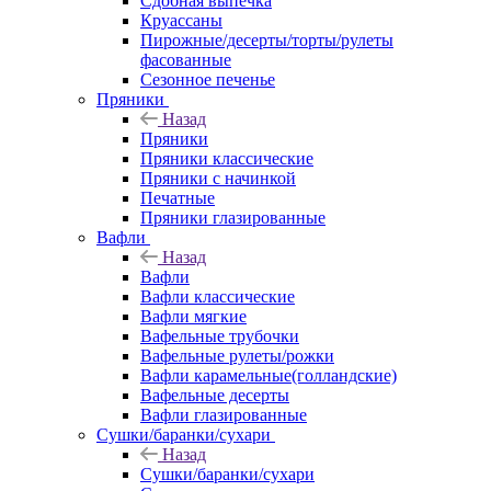
Сдобная выпечка
Круассаны
Пирожные/десерты/торты/рулеты
фасованные
Сезонное печенье
Пряники
Назад
Пряники
Пряники классические
Пряники с начинкой
Печатные
Пряники глазированные
Вафли
Назад
Вафли
Вафли классические
Вафли мягкие
Вафельные трубочки
Вафельные рулеты/рожки
Вафли карамельные(голландские)
Вафельные десерты
Вафли глазированные
Сушки/баранки/сухари
Назад
Сушки/баранки/сухари