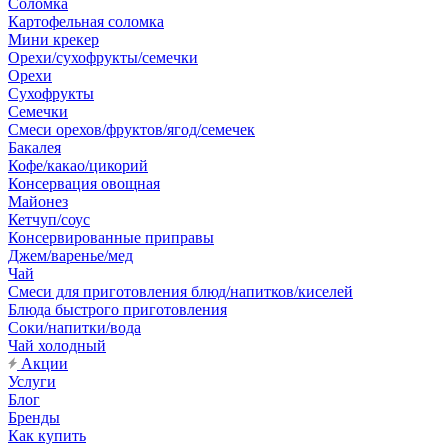
Соломка
Картофельная соломка
Мини крекер
Орехи/сухофрукты/семечки
Орехи
Сухофрукты
Семечки
Смеси орехов/фруктов/ягод/семечек
Бакалея
Кофе/какао/цикорий
Консервация овощная
Майонез
Кетчуп/соус
Консервированные приправы
Джем/варенье/мед
Чай
Смеси для приготовления блюд/напитков/киселей
Блюда быстрого приготовления
Соки/напитки/вода
Чай холодный
Акции
Услуги
Блог
Бренды
Как купить