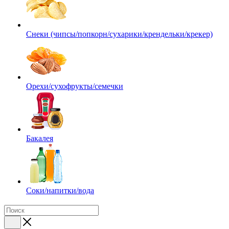
Снеки (чипсы/попкорн/сухарики/крендельки/крекер)
Орехи/сухофрукты/семечки
Бакалея
Соки/напитки/вода