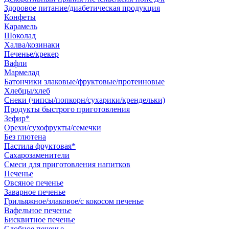
Здоровое питание/диабетическая продукция
Конфеты
Карамель
Шоколад
Халва/козинаки
Печенье/крекер
Вафли
Мармелад
Батончики злаковые/фруктовые/протеиновые
Хлебцы/хлеб
Снеки (чипсы/попкорн/сухарики/крендельки)
Продукты быстрого приготовления
Зефир*
Орехи/сухофрукты/семечки
Без глютена
Пастила фруктовая*
Сахарозаменители
Смеси для приготовления напитков
Печенье
Овсяное печенье
Заварное печенье
Грильяжное/злаковое/с кокосом печенье
Вафельное печенье
Бисквитное печенье
Сдобное печенье