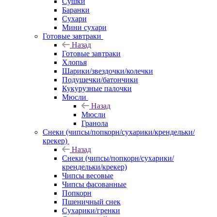
Сушки
Баранки
Сухари
Мини сухари
Готовые завтраки
Назад
Готовые завтраки
Хлопья
Шарики/звездочки/колечки
Подушечки/батончики
Кукурузные палочки
Мюсли
Назад
Мюсли
Гранола
Снеки (чипсы/попкорн/сухарики/крендельки/
крекер)
Назад
Снеки (чипсы/попкорн/сухарики/
крендельки/крекер)
Чипсы весовые
Чипсы фасованные
Попкорн
Пшеничный снек
Сухарики/гренки