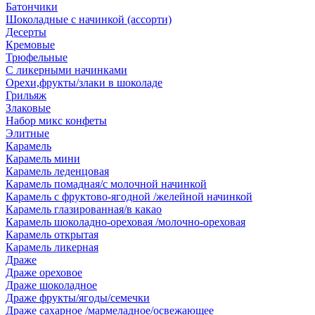
Батончики
Шоколадные с начинкой (ассорти)
Десерты
Кремовые
Трюфельные
С ликерными начинками
Орехи,фрукты/злаки в шоколаде
Грильяж
Злаковые
Набор микс конфеты
Элитные
Карамель
Карамель мини
Карамель леденцовая
Карамель помадная/с молочной начинкой
Карамель с фруктово-ягодной /желейной начинкой
Карамель глазированная/в какао
Карамель шоколадно-ореховая /молочно-ореховая
Карамель открытая
Карамель ликерная
Драже
Драже ореховое
Драже шоколадное
Драже фрукты/ягоды/семечки
Драже сахарное /мармеладное/освежающее