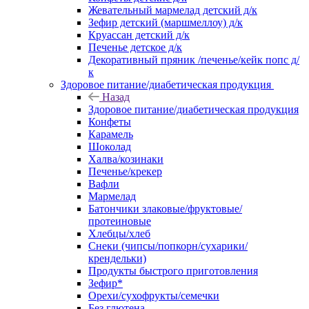
Жевательный мармелад детский д/к
Зефир детский (маршмеллоу) д/к
Круассан детский д/к
Печенье детское д/к
Декоративный пряник /печенье/кейк попс д/
к
Здоровое питание/диабетическая продукция
Назад
Здоровое питание/диабетическая продукция
Конфеты
Карамель
Шоколад
Халва/козинаки
Печенье/крекер
Вафли
Мармелад
Батончики злаковые/фруктовые/
протеиновые
Хлебцы/хлеб
Снеки (чипсы/попкорн/сухарики/
крендельки)
Продукты быстрого приготовления
Зефир*
Орехи/сухофрукты/семечки
Без глютена