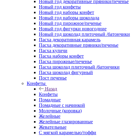
Новый год декоративные пряники/печенье
Новый год конфеты
Новый год наборы конфет
Новый год наборы шоколада
Новый год пирожное/печенье
Новый год фигурки новогодние
Новый год шоколад плиточный /батончики
Пасха декоративная карамель
Пасха декоративные пряники/печенье
Пасха куличи
Пасха наборы конфет
Пасха пирожные/печенье
Пасха шоколад плиточный /батончики
Пасха шоколад фигурный
Пост печенье
Конфеты
Назад
Конфеты
Помадные
Помадные с начинкой
Молочные (коровка)
Желейные
Желейные глазированные
Жевательные
С мягкой карамелью/тоффи