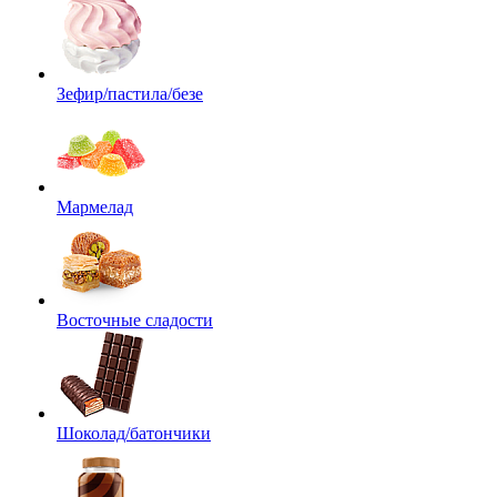
Зефир/пастила/безе
Мармелад
Восточные сладости
Шоколад/батончики