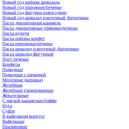
Новый год наборы шоколада
Новый год пирожное/печенье
Новый год фигурки новогодние
Новый год шоколад плиточный /батончики
Пасха декоративная карамель
Пасха декоративные пряники/печенье
Пасха куличи
Пасха наборы конфет
Пасха пирожные/печенье
Пасха шоколад плиточный /батончики
Пасха шоколад фигурный
Пост печенье
Конфеты
Помадные
Помадные с начинкой
Молочные (коровка)
Желейные
Желейные глазированные
Жевательные
С мягкой карамелью/тоффи
Нуга
Суфле
В вафельном корпусе
Вафельные
Пралиновые