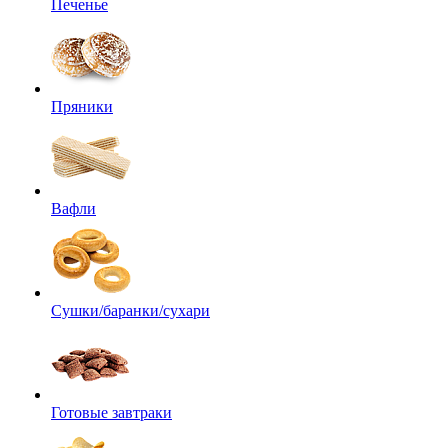
Печенье
Пряники
Вафли
Сушки/баранки/сухари
Готовые завтраки