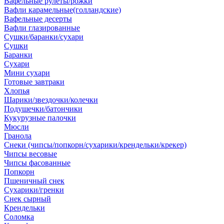
Вафельные рулеты/рожки
Вафли карамельные(голландские)
Вафельные десерты
Вафли глазированные
Сушки/баранки/сухари
Сушки
Баранки
Сухари
Мини сухари
Готовые завтраки
Хлопья
Шарики/звездочки/колечки
Подушечки/батончики
Кукурузные палочки
Мюсли
Гранола
Снеки (чипсы/попкорн/сухарики/крендельки/крекер)
Чипсы весовые
Чипсы фасованные
Попкорн
Пшеничный снек
Сухарики/гренки
Снек сырный
Крендельки
Соломка