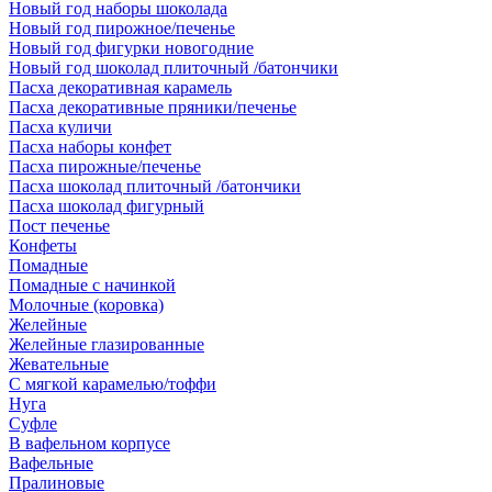
Новый год наборы шоколада
Новый год пирожное/печенье
Новый год фигурки новогодние
Новый год шоколад плиточный /батончики
Пасха декоративная карамель
Пасха декоративные пряники/печенье
Пасха куличи
Пасха наборы конфет
Пасха пирожные/печенье
Пасха шоколад плиточный /батончики
Пасха шоколад фигурный
Пост печенье
Конфеты
Помадные
Помадные с начинкой
Молочные (коровка)
Желейные
Желейные глазированные
Жевательные
С мягкой карамелью/тоффи
Нуга
Суфле
В вафельном корпусе
Вафельные
Пралиновые