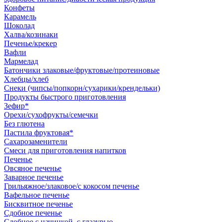
Конфеты
Карамель
Шоколад
Халва/козинаки
Печенье/крекер
Вафли
Мармелад
Батончики злаковые/фруктовые/протеиновые
Хлебцы/хлеб
Снеки (чипсы/попкорн/сухарики/крендельки)
Продукты быстрого приготовления
Зефир*
Орехи/сухофрукты/семечки
Без глютена
Пастила фруктовая*
Сахарозаменители
Смеси для приготовления напитков
Печенье
Овсяное печенье
Заварное печенье
Грильяжное/злаковое/с кокосом печенье
Вафельное печенье
Бисквитное печенье
Сдобное печенье
Сдобное с начинкой, с глазурью