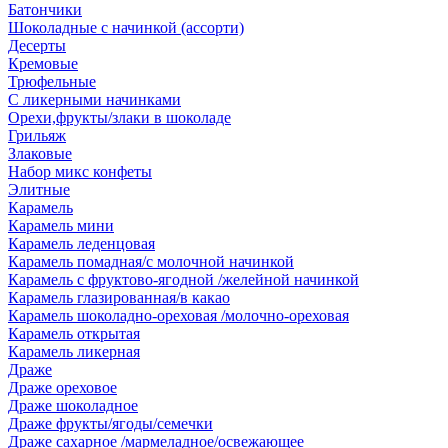
Батончики
Шоколадные с начинкой (ассорти)
Десерты
Кремовые
Трюфельные
С ликерными начинками
Орехи,фрукты/злаки в шоколаде
Грильяж
Злаковые
Набор микс конфеты
Элитные
Карамель
Карамель мини
Карамель леденцовая
Карамель помадная/с молочной начинкой
Карамель с фруктово-ягодной /желейной начинкой
Карамель глазированная/в какао
Карамель шоколадно-ореховая /молочно-ореховая
Карамель открытая
Карамель ликерная
Драже
Драже ореховое
Драже шоколадное
Драже фрукты/ягоды/семечки
Драже сахарное /мармеладное/освежающее