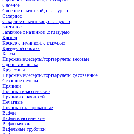
Слоеное
Слоеное с начинкой, с глазурью
Сахарное
Сахарное с начинкой, с глазурью
Затяжное
Затяжное с начинкой ,с глазурью
Крекер
Крекер с начинкой, с глазурью
Крендель/соломка
Кексы
Пирожные/десерты/торты/рулеты весовые
Сдобная выпечка
Круассаны
Пирожные/десерты/торты/рулеты фасованные
Сезонное печенье
Пряники
Пряники классические
Пряники с начинкой
Печатные
Пряники глазированные
Вафли
Вафли классические
Вафли мягкие
Вафельные трубочки