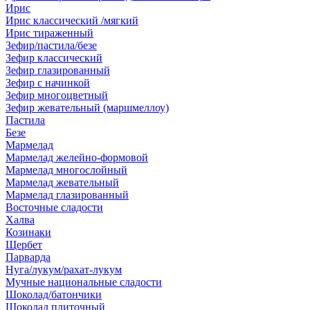
Ирис
Ирис классический /мягкий
Ирис тираженный
Зефир/пастила/безе
Зефир классический
Зефир глазированный
Зефир с начинкой
Зефир многоцветный
Зефир жевательный (маршмеллоу)
Пастила
Безе
Мармелад
Мармелад желейно-формовой
Мармелад многослойный
Мармелад жевательный
Мармелад глазированный
Восточные сладости
Халва
Козинаки
Щербет
Парварда
Нуга/лукум/рахат-лукум
Мучные национальные сладости
Шоколад/батончики
Шоколад плиточный