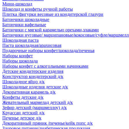
Мини-шоколад
Шоколад и конфеты ручной работы
Плитка /фигурки весовые из кондитерской глазури
Батончики шоколадные
Батончики вафельные
Батончики с мягкой карамелью орехами,злаками
Батончики нуговые/ марципановые/кокосовые/суфле/маршмелл
Шоколадная паста
Паста шоколадная/арахисовая
Подарочные наборы конфет/шоколада/печенья
Наборы конфет
Наборы шоколада
Наборы конфет с алкогольными начинками
Детские кондитерские изделия
Конструктор кондитерский д/к
Шоколадное яйцо д/к
Шоколадные изделия детские д/к
Декоративная карамель д/к
Конфеты детские д/к
Жевательный мармелад детский д/к
Зефир детский (маршмеллоу) д/к
Круассан детский д/к
Печенье детское д/к
Декоративный пряник /печенье/кейк попс д/к
Здоровое питание/диабетическая продукция