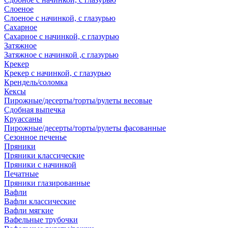
Слоеное
Слоеное с начинкой, с глазурью
Сахарное
Сахарное с начинкой, с глазурью
Затяжное
Затяжное с начинкой ,с глазурью
Крекер
Крекер с начинкой, с глазурью
Крендель/соломка
Кексы
Пирожные/десерты/торты/рулеты весовые
Сдобная выпечка
Круассаны
Пирожные/десерты/торты/рулеты фасованные
Сезонное печенье
Пряники
Пряники классические
Пряники с начинкой
Печатные
Пряники глазированные
Вафли
Вафли классические
Вафли мягкие
Вафельные трубочки