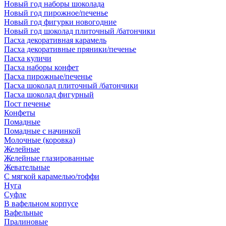
Новый год наборы шоколада
Новый год пирожное/печенье
Новый год фигурки новогодние
Новый год шоколад плиточный /батончики
Пасха декоративная карамель
Пасха декоративные пряники/печенье
Пасха куличи
Пасха наборы конфет
Пасха пирожные/печенье
Пасха шоколад плиточный /батончики
Пасха шоколад фигурный
Пост печенье
Конфеты
Помадные
Помадные с начинкой
Молочные (коровка)
Желейные
Желейные глазированные
Жевательные
С мягкой карамелью/тоффи
Нуга
Суфле
В вафельном корпусе
Вафельные
Пралиновые