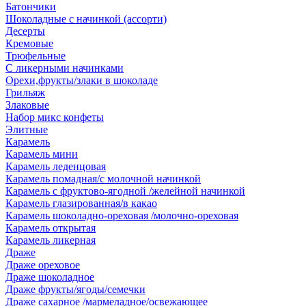
Батончики
Шоколадные с начинкой (ассорти)
Десерты
Кремовые
Трюфельные
С ликерными начинками
Орехи,фрукты/злаки в шоколаде
Грильяж
Злаковые
Набор микс конфеты
Элитные
Карамель
Карамель мини
Карамель леденцовая
Карамель помадная/с молочной начинкой
Карамель с фруктово-ягодной /желейной начинкой
Карамель глазированная/в какао
Карамель шоколадно-ореховая /молочно-ореховая
Карамель открытая
Карамель ликерная
Драже
Драже ореховое
Драже шоколадное
Драже фрукты/ягоды/семечки
Драже сахарное /мармеладное/освежающее