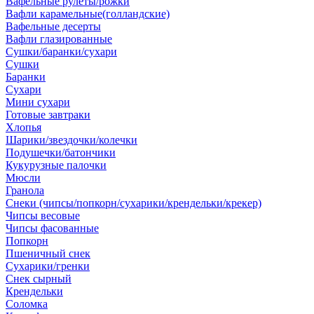
Вафельные рулеты/рожки
Вафли карамельные(голландские)
Вафельные десерты
Вафли глазированные
Сушки/баранки/сухари
Сушки
Баранки
Сухари
Мини сухари
Готовые завтраки
Хлопья
Шарики/звездочки/колечки
Подушечки/батончики
Кукурузные палочки
Мюсли
Гранола
Снеки (чипсы/попкорн/сухарики/крендельки/крекер)
Чипсы весовые
Чипсы фасованные
Попкорн
Пшеничный снек
Сухарики/гренки
Снек сырный
Крендельки
Соломка