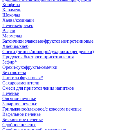
Конфеты
Карамель
Шоколад
Халва/козинаки
Печенье/крекер
Вафли
Мармелад
Батончики злаковые/фруктовые/протеиновые
Хлебцы/хлеб
Снеки (чипсы/попкорн/сухарики/крендельки)
Продукты быстрого приготовления
Зефир*
Орехи/сухофрукты/семечки
Без глютена
Пастила фруктовая*
Сахарозаменители
Смеси для приготовления напитков
Печенье
Овсяное печенье
Заварное печенье
Грильяжное/злаковое/с кокосом печенье
Вафельное печенье
Бисквитное печенье
Сдобное печенье
Сдобное с начинкой, с глазурью