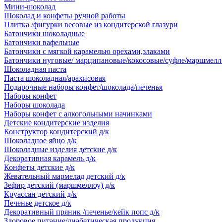
Мини-шоколад
Шоколад и конфеты ручной работы
Плитка /фигурки весовые из кондитерской глазури
Батончики шоколадные
Батончики вафельные
Батончики с мягкой карамелью орехами,злаками
Батончики нуговые/ марципановые/кокосовые/суфле/маршмелл
Шоколадная паста
Паста шоколадная/арахисовая
Подарочные наборы конфет/шоколада/печенья
Наборы конфет
Наборы шоколада
Наборы конфет с алкогольными начинками
Детские кондитерские изделия
Конструктор кондитерский д/к
Шоколадное яйцо д/к
Шоколадные изделия детские д/к
Декоративная карамель д/к
Конфеты детские д/к
Жевательный мармелад детский д/к
Зефир детский (маршмеллоу) д/к
Круассан детский д/к
Печенье детское д/к
Декоративный пряник /печенье/кейк попс д/к
Здоровое питание/диабетическая продукция