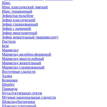
Ирис
Ирис классический /мягкий
Ирис тираженный
Зефир/пастила/безе
Зефир классический
Зефир глазированный
Зефир с начинкой
Зефир многоцветный
Зефир жевательный (маршмеллоу)
Пастила
Безе
Мармелад
Мармелад желейно-формовой
Мармелад многослойный
Мармелад жевательный
Мармелад глазированный
Восточные сладости
Халва
Козинаки
Щербет
Парварда
Нуга/лукум/рахат-лукум
Мучные национальные сладости
Шоколад/батончики
Шоколад плиточный