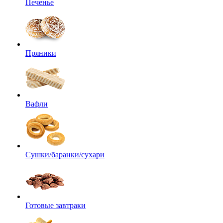
Печенье
Пряники
Вафли
Сушки/баранки/сухари
Готовые завтраки