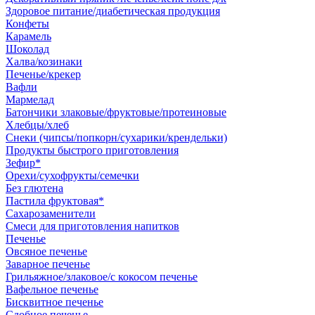
Здоровое питание/диабетическая продукция
Конфеты
Карамель
Шоколад
Халва/козинаки
Печенье/крекер
Вафли
Мармелад
Батончики злаковые/фруктовые/протеиновые
Хлебцы/хлеб
Снеки (чипсы/попкорн/сухарики/крендельки)
Продукты быстрого приготовления
Зефир*
Орехи/сухофрукты/семечки
Без глютена
Пастила фруктовая*
Сахарозаменители
Смеси для приготовления напитков
Печенье
Овсяное печенье
Заварное печенье
Грильяжное/злаковое/с кокосом печенье
Вафельное печенье
Бисквитное печенье
Сдобное печенье