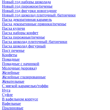
Новый год наборы шоколада
Новый год пирожное/печенье
Новый год фигурки новогодние
Новый год шоколад плиточный /батончики
Пасха декоративная карамель
Пасха декоративные пряники/печенье
Пасха куличи
Пасха наборы конфет
Пасха пирожные/печенье
Пасха шоколад плиточный /батончики
Пасха шоколад фигурный
Пост печенье
Конфеты
Помадные
Помадные с начинкой
Молочные (коровка)
Желейные
Желейные глазированные
Жевательные
С мягкой карамелью/тоффи
Нуга
Суфле
В вафельном корпусе
Вафельные
Пралиновые