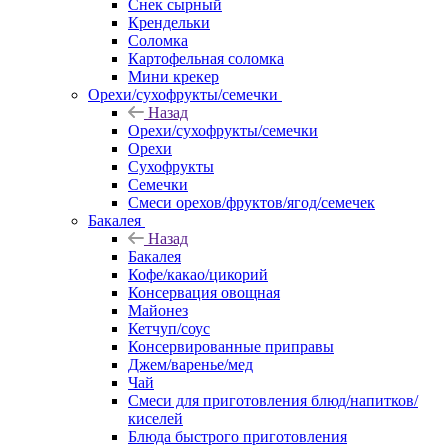
Снек сырный
Крендельки
Соломка
Картофельная соломка
Мини крекер
Орехи/сухофрукты/семечки
Назад
Орехи/сухофрукты/семечки
Орехи
Сухофрукты
Семечки
Смеси орехов/фруктов/ягод/семечек
Бакалея
Назад
Бакалея
Кофе/какао/цикорий
Консервация овощная
Майонез
Кетчуп/соус
Консервированные приправы
Джем/варенье/мед
Чай
Смеси для приготовления блюд/напитков/
киселей
Блюда быстрого приготовления