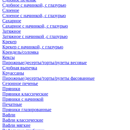
Сдобное с начинкой, с глазурью
Слоеное
Слоеное с начинкой, с глазурью
Сахарное
Сахарное с начинкой, с глазурью
Затяжное
Затяжное с начинкой ,с глазурью
Крекер
Крекер с начинкой, с глазурью
Крендель/соломка
Кексы
Пирожные/десерты/торты/рулеты весовые
Сдобная выпечка
Круассаны
Пирожные/десерты/торты/рулеты фасованные
Сезонное печенье
Пряники
Пряники классические
Пряники с начинкой
Печатные
Пряники глазированные
Вафли
Вафли классические
Вафли мягкие