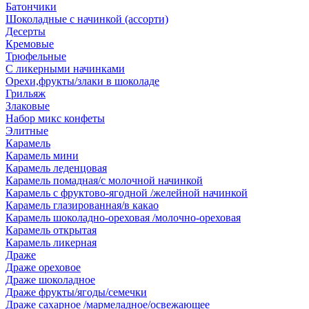
Батончики
Шоколадные с начинкой (ассорти)
Десерты
Кремовые
Трюфельные
С ликерными начинками
Орехи,фрукты/злаки в шоколаде
Грильяж
Злаковые
Набор микс конфеты
Элитные
Карамель
Карамель мини
Карамель леденцовая
Карамель помадная/с молочной начинкой
Карамель с фруктово-ягодной /желейной начинкой
Карамель глазированная/в какао
Карамель шоколадно-ореховая /молочно-ореховая
Карамель открытая
Карамель ликерная
Драже
Драже ореховое
Драже шоколадное
Драже фрукты/ягоды/семечки
Драже сахарное /мармеладное/освежающее