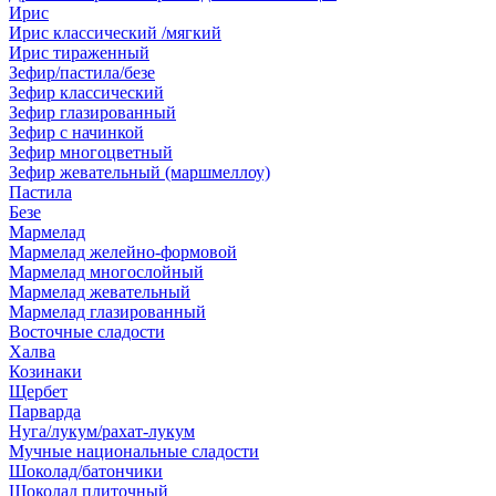
Ирис
Ирис классический /мягкий
Ирис тираженный
Зефир/пастила/безе
Зефир классический
Зефир глазированный
Зефир с начинкой
Зефир многоцветный
Зефир жевательный (маршмеллоу)
Пастила
Безе
Мармелад
Мармелад желейно-формовой
Мармелад многослойный
Мармелад жевательный
Мармелад глазированный
Восточные сладости
Халва
Козинаки
Щербет
Парварда
Нуга/лукум/рахат-лукум
Мучные национальные сладости
Шоколад/батончики
Шоколад плиточный