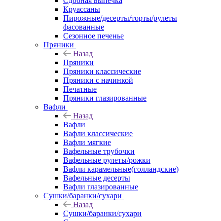
Сдобная выпечка
Круассаны
Пирожные/десерты/торты/рулеты
фасованные
Сезонное печенье
Пряники
Назад
Пряники
Пряники классические
Пряники с начинкой
Печатные
Пряники глазированные
Вафли
Назад
Вафли
Вафли классические
Вафли мягкие
Вафельные трубочки
Вафельные рулеты/рожки
Вафли карамельные(голландские)
Вафельные десерты
Вафли глазированные
Сушки/баранки/сухари
Назад
Сушки/баранки/сухари