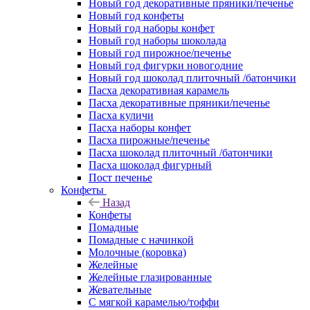
Новый год декоративные пряники/печенье
Новый год конфеты
Новый год наборы конфет
Новый год наборы шоколада
Новый год пирожное/печенье
Новый год фигурки новогодние
Новый год шоколад плиточный /батончики
Пасха декоративная карамель
Пасха декоративные пряники/печенье
Пасха куличи
Пасха наборы конфет
Пасха пирожные/печенье
Пасха шоколад плиточный /батончики
Пасха шоколад фигурный
Пост печенье
Конфеты
Назад
Конфеты
Помадные
Помадные с начинкой
Молочные (коровка)
Желейные
Желейные глазированные
Жевательные
С мягкой карамелью/тоффи