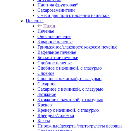
Пастила фруктовая*
Сахарозаменители
Смеси для приготовления напитков
Печенье
Назад
Печенье
Овсяное печенье
Заварное печенье
Грильяжное/злаковое/с кокосом печенье
Вафельное печенье
Бисквитное печенье
Сдобное печенье
Сдобное с начинкой, с глазурью
Слоеное
Слоеное с начинкой, с глазурью
Сахарное
Сахарное с начинкой, с глазурью
Затяжное
Затяжное с начинкой ,с глазурью
Крекер
Крекер с начинкой, с глазурью
Крендель/соломка
Кексы
Пирожные/десерты/торты/рулеты весовые