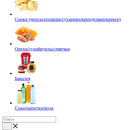
Снеки (чипсы/попкорн/сухарики/крендельки/крекер)
Орехи/сухофрукты/семечки
Бакалея
Соки/напитки/вода