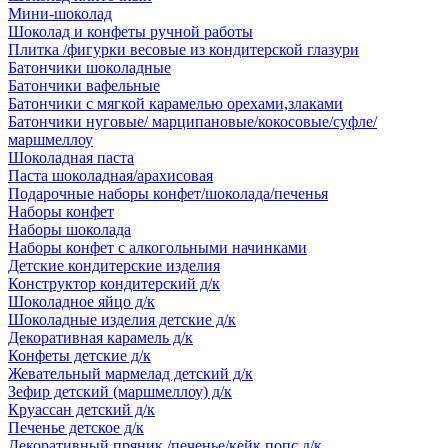
Мини-шоколад
Шоколад и конфеты ручной работы
Плитка /фигурки весовые из кондитерской глазури
Батончики шоколадные
Батончики вафельные
Батончики с мягкой карамелью орехами,злаками
Батончики нуговые/ марципановые/кокосовые/суфле/
маршмеллоу
Шоколадная паста
Паста шоколадная/арахисовая
Подарочные наборы конфет/шоколада/печенья
Наборы конфет
Наборы шоколада
Наборы конфет с алкогольными начинками
Детские кондитерские изделия
Конструктор кондитерский д/к
Шоколадное яйцо д/к
Шоколадные изделия детские д/к
Декоративная карамель д/к
Конфеты детские д/к
Жевательный мармелад детский д/к
Зефир детский (маршмеллоу) д/к
Круассан детский д/к
Печенье детское д/к
Декоративный пряник /печенье/кейк попс д/к