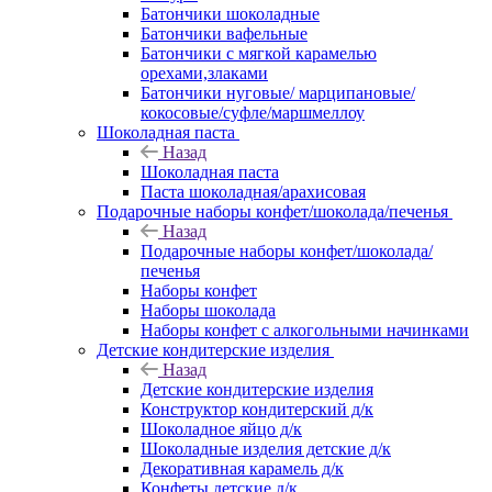
Батончики шоколадные
Батончики вафельные
Батончики с мягкой карамелью
орехами,злаками
Батончики нуговые/ марципановые/
кокосовые/суфле/маршмеллоу
Шоколадная паста
Назад
Шоколадная паста
Паста шоколадная/арахисовая
Подарочные наборы конфет/шоколада/печенья
Назад
Подарочные наборы конфет/шоколада/
печенья
Наборы конфет
Наборы шоколада
Наборы конфет с алкогольными начинками
Детские кондитерские изделия
Назад
Детские кондитерские изделия
Конструктор кондитерский д/к
Шоколадное яйцо д/к
Шоколадные изделия детские д/к
Декоративная карамель д/к
Конфеты детские д/к