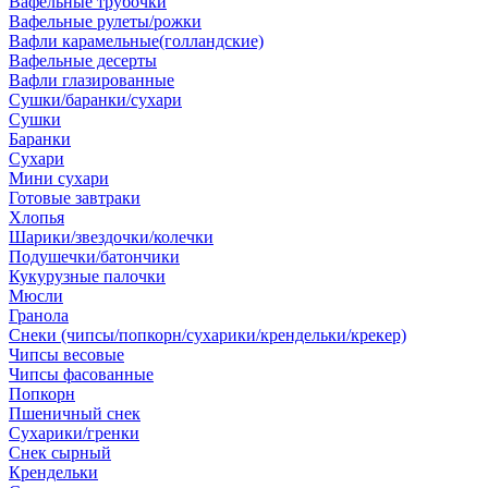
Вафельные трубочки
Вафельные рулеты/рожки
Вафли карамельные(голландские)
Вафельные десерты
Вафли глазированные
Сушки/баранки/сухари
Сушки
Баранки
Сухари
Мини сухари
Готовые завтраки
Хлопья
Шарики/звездочки/колечки
Подушечки/батончики
Кукурузные палочки
Мюсли
Гранола
Снеки (чипсы/попкорн/сухарики/крендельки/крекер)
Чипсы весовые
Чипсы фасованные
Попкорн
Пшеничный снек
Сухарики/гренки
Снек сырный
Крендельки