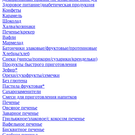
Здоровое питание/диабетическая продукция
Конфеты
Карамель
Шоколад
Халва/козинаки
Печенье/крекер
Вафли
Мармелад
Батончики злаковые/фруктовые/протеиновые
Хлебцы/хлеб
Снеки (чипсы/попкорн/сухарики/крендельки)
Продукты быстрого приготовления
Зефир*
Орехи/сухофрукты/семечки
Без глютена
Пастила фруктовая*
Сахарозаменители
Смеси для приготовления напитков
Печенье
Овсяное печенье
Заварное печенье
Грильяжное/злаковое/с кокосом печенье
Вафельное печенье
Бисквитное печенье
Сдобное печенье