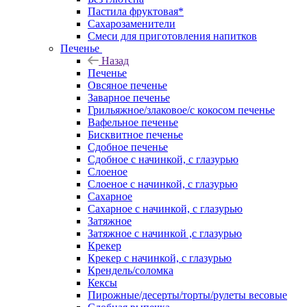
Пастила фруктовая*
Сахарозаменители
Смеси для приготовления напитков
Печенье
Назад
Печенье
Овсяное печенье
Заварное печенье
Грильяжное/злаковое/с кокосом печенье
Вафельное печенье
Бисквитное печенье
Сдобное печенье
Сдобное с начинкой, с глазурью
Слоеное
Слоеное с начинкой, с глазурью
Сахарное
Сахарное с начинкой, с глазурью
Затяжное
Затяжное с начинкой ,с глазурью
Крекер
Крекер с начинкой, с глазурью
Крендель/соломка
Кексы
Пирожные/десерты/торты/рулеты весовые