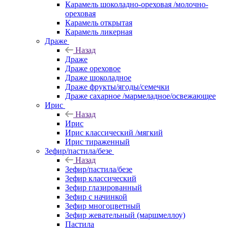
Карамель шоколадно-ореховая /молочно-
ореховая
Карамель открытая
Карамель ликерная
Драже
Назад
Драже
Драже ореховое
Драже шоколадное
Драже фрукты/ягоды/семечки
Драже сахарное /мармеладное/освежающее
Ирис
Назад
Ирис
Ирис классический /мягкий
Ирис тираженный
Зефир/пастила/безе
Назад
Зефир/пастила/безе
Зефир классический
Зефир глазированный
Зефир с начинкой
Зефир многоцветный
Зефир жевательный (маршмеллоу)
Пастила