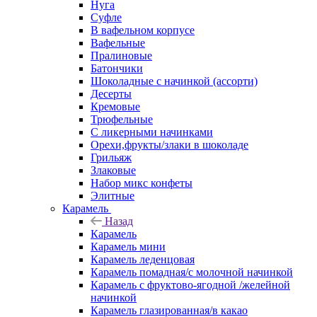
Нуга
Суфле
В вафельном корпусе
Вафельные
Пралиновые
Батончики
Шоколадные с начинкой (ассорти)
Десерты
Кремовые
Трюфельные
С ликерными начинками
Орехи,фрукты/злаки в шоколаде
Грильяж
Злаковые
Набор микс конфеты
Элитные
Карамель
Назад
Карамель
Карамель мини
Карамель леденцовая
Карамель помадная/с молочной начинкой
Карамель с фруктово-ягодной /желейной
начинкой
Карамель глазированная/в какао