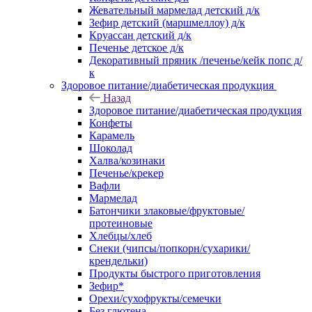
Жевательный мармелад детский д/к
Зефир детский (маршмеллоу) д/к
Круассан детский д/к
Печенье детское д/к
Декоративный пряник /печенье/кейк попс д/
к
Здоровое питание/диабетическая продукция
Назад
Здоровое питание/диабетическая продукция
Конфеты
Карамель
Шоколад
Халва/козинаки
Печенье/крекер
Вафли
Мармелад
Батончики злаковые/фруктовые/
протеиновые
Хлебцы/хлеб
Снеки (чипсы/попкорн/сухарики/
крендельки)
Продукты быстрого приготовления
Зефир*
Орехи/сухофрукты/семечки
Без глютена