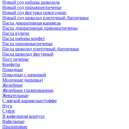
Новый год наборы шоколада
Новый год пирожное/печенье
Новый год фигурки новогодние
Новый год шоколад плиточный /батончики
Пасха декоративная карамель
Пасха декоративные пряники/печенье
Пасха куличи
Пасха наборы конфет
Пасха пирожные/печенье
Пасха шоколад плиточный /батончики
Пасха шоколад фигурный
Пост печенье
Конфеты
Помадные
Помадные с начинкой
Молочные (коровка)
Желейные
Желейные глазированные
Жевательные
С мягкой карамелью/тоффи
Нуга
Суфле
В вафельном корпусе
Вафельные
Пралиновые