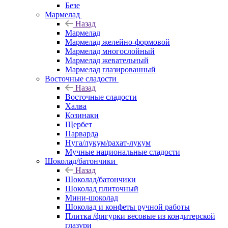
Безе
Мармелад
Назад
Мармелад
Мармелад желейно-формовой
Мармелад многослойный
Мармелад жевательный
Мармелад глазированный
Восточные сладости
Назад
Восточные сладости
Халва
Козинаки
Щербет
Парварда
Нуга/лукум/рахат-лукум
Мучные национальные сладости
Шоколад/батончики
Назад
Шоколад/батончики
Шоколад плиточный
Мини-шоколад
Шоколад и конфеты ручной работы
Плитка /фигурки весовые из кондитерской
глазури