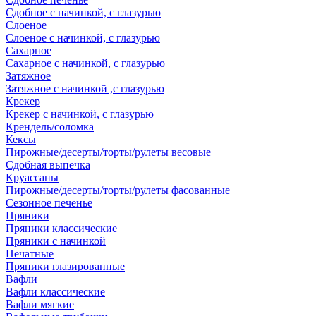
Сдобное с начинкой, с глазурью
Слоеное
Слоеное с начинкой, с глазурью
Сахарное
Сахарное с начинкой, с глазурью
Затяжное
Затяжное с начинкой ,с глазурью
Крекер
Крекер с начинкой, с глазурью
Крендель/соломка
Кексы
Пирожные/десерты/торты/рулеты весовые
Сдобная выпечка
Круассаны
Пирожные/десерты/торты/рулеты фасованные
Сезонное печенье
Пряники
Пряники классические
Пряники с начинкой
Печатные
Пряники глазированные
Вафли
Вафли классические
Вафли мягкие