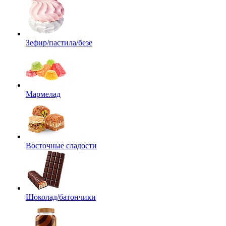
Зефир/пастила/безе
Мармелад
Восточные сладости
Шоколад/батончики