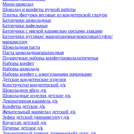
Мини-шоколад
Шоколад и конфеты ручной работы
Плитка /фигурки весовые из кондитерской глазури
Батончики шоколадные
Батончики вафельные
Батончики с мягкой карамелью орехами,злаками
Батончики нуговые/ марципановые/кокосовые/суфле/
маршмеллоу
Шоколадная паста
Паста шоколадная/арахисовая
Подарочные наборы конфет/шоколада/печенья
Наборы конфет
Наборы шоколада
Наборы конфет с алкогольными начинками
Детские кондитерские изделия
Конструктор кондитерский д/к
Шоколадное яйцо д/к
Шоколадные изделия детские д/к
Декоративная карамель д/к
Конфеты детские д/к
Жевательный мармелад детский д/к
Зефир детский (маршмеллоу) д/к
Круассан детский д/к
Печенье детское д/к
Декоративный пряник /печенье/кейк попс д/к