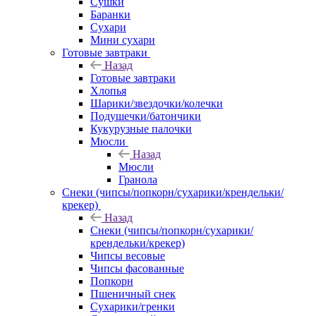
Сушки
Баранки
Сухари
Мини сухари
Готовые завтраки
Назад
Готовые завтраки
Хлопья
Шарики/звездочки/колечки
Подушечки/батончики
Кукурузные палочки
Мюсли
Назад
Мюсли
Гранола
Снеки (чипсы/попкорн/сухарики/крендельки/
крекер)
Назад
Снеки (чипсы/попкорн/сухарики/
крендельки/крекер)
Чипсы весовые
Чипсы фасованные
Попкорн
Пшеничный снек
Сухарики/гренки