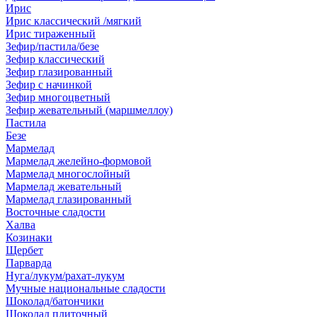
Ирис
Ирис классический /мягкий
Ирис тираженный
Зефир/пастила/безе
Зефир классический
Зефир глазированный
Зефир с начинкой
Зефир многоцветный
Зефир жевательный (маршмеллоу)
Пастила
Безе
Мармелад
Мармелад желейно-формовой
Мармелад многослойный
Мармелад жевательный
Мармелад глазированный
Восточные сладости
Халва
Козинаки
Щербет
Парварда
Нуга/лукум/рахат-лукум
Мучные национальные сладости
Шоколад/батончики
Шоколад плиточный