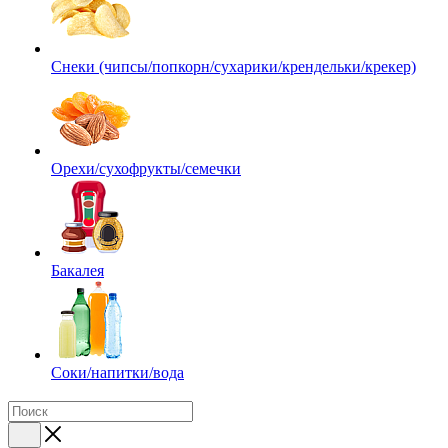
Снеки (чипсы/попкорн/сухарики/крендельки/крекер)
Орехи/сухофрукты/семечки
Бакалея
Соки/напитки/вода