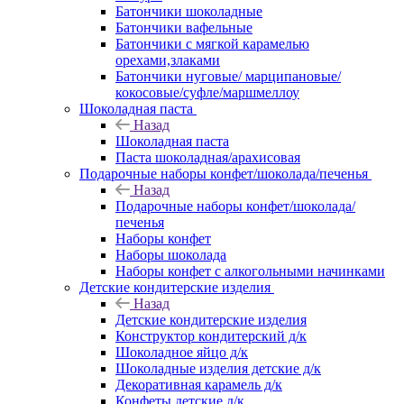
Батончики шоколадные
Батончики вафельные
Батончики с мягкой карамелью
орехами,злаками
Батончики нуговые/ марципановые/
кокосовые/суфле/маршмеллоу
Шоколадная паста
Назад
Шоколадная паста
Паста шоколадная/арахисовая
Подарочные наборы конфет/шоколада/печенья
Назад
Подарочные наборы конфет/шоколада/
печенья
Наборы конфет
Наборы шоколада
Наборы конфет с алкогольными начинками
Детские кондитерские изделия
Назад
Детские кондитерские изделия
Конструктор кондитерский д/к
Шоколадное яйцо д/к
Шоколадные изделия детские д/к
Декоративная карамель д/к
Конфеты детские д/к