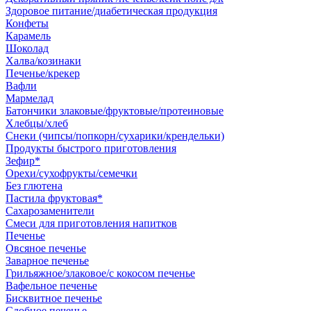
Здоровое питание/диабетическая продукция
Конфеты
Карамель
Шоколад
Халва/козинаки
Печенье/крекер
Вафли
Мармелад
Батончики злаковые/фруктовые/протеиновые
Хлебцы/хлеб
Снеки (чипсы/попкорн/сухарики/крендельки)
Продукты быстрого приготовления
Зефир*
Орехи/сухофрукты/семечки
Без глютена
Пастила фруктовая*
Сахарозаменители
Смеси для приготовления напитков
Печенье
Овсяное печенье
Заварное печенье
Грильяжное/злаковое/с кокосом печенье
Вафельное печенье
Бисквитное печенье
Сдобное печенье