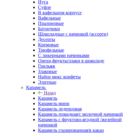
Нуга
Суфле
В вафельном корпусе
Вафельные
Пралиновые
Батончики
Шоколадные с начинкой (ассорти)
Десерты
Кремовые
Трюфельные
С ликерными начинками
Орехи,фрукты/злаки в шоколаде
Грильяж
Злаковые
Набор микс конфеты
Элитные
Карамель
Назад
Карамель
Карамель мини
Карамель леденцовая
Карамель помадная/с молочной начинкой
Карамель с фруктово-ягодной /желейной
начинкой
Карамель глазированная/в какао