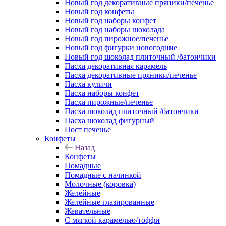
Новый год декоративные пряники/печенье
Новый год конфеты
Новый год наборы конфет
Новый год наборы шоколада
Новый год пирожное/печенье
Новый год фигурки новогодние
Новый год шоколад плиточный /батончики
Пасха декоративная карамель
Пасха декоративные пряники/печенье
Пасха куличи
Пасха наборы конфет
Пасха пирожные/печенье
Пасха шоколад плиточный /батончики
Пасха шоколад фигурный
Пост печенье
Конфеты
Назад
Конфеты
Помадные
Помадные с начинкой
Молочные (коровка)
Желейные
Желейные глазированные
Жевательные
С мягкой карамелью/тоффи