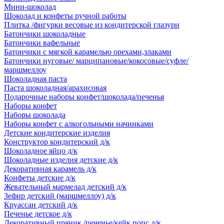
Мини-шоколад
Шоколад и конфеты ручной работы
Плитка /фигурки весовые из кондитерской глазури
Батончики шоколадные
Батончики вафельные
Батончики с мягкой карамелью орехами,злаками
Батончики нуговые/ марципановые/кокосовые/суфле/
маршмеллоу
Шоколадная паста
Паста шоколадная/арахисовая
Подарочные наборы конфет/шоколада/печенья
Наборы конфет
Наборы шоколада
Наборы конфет с алкогольными начинками
Детские кондитерские изделия
Конструктор кондитерский д/к
Шоколадное яйцо д/к
Шоколадные изделия детские д/к
Декоративная карамель д/к
Конфеты детские д/к
Жевательный мармелад детский д/к
Зефир детский (маршмеллоу) д/к
Круассан детский д/к
Печенье детское д/к
Декоративный пряник /печенье/кейк попс д/к