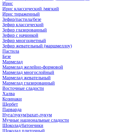
Ирис
Ирис классический /мягкий
Ирис тираженный
Зефир/пастила/безе
Зефир классический
Зефир глазированный
Зефир с начинкой
Зефир многоцветный
Зефир жевательный (маршмеллоу)
Пастила
Безе
Мармелад
Мармелад желейно-формовой
Мармелад многослойный
Мармелад жевательный
Мармелад глазированный
Восточные сладости
Халва
Козинаки
Щербет
Парварда
Нуга/лукум/рахат-лукум
Мучные национальные сладости
Шоколад/батончики
Шоколад плиточный