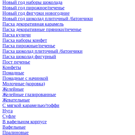
Новый год наборы шоколада
Новый год пирожное/печенье
Новый год фигурки новогодние
Новый год шоколад плиточный /батончики
Пасха декоративная карамель
Пасха декоративные пряники/печенье
Пасха куличи
Пасха наборы конфет
Пасха пирожные/печенье
Пасха шоколад плиточный /батончики
Пасха шоколад фигурный
Пост печенье
Конфеты
Помадные
Помадные с начинкой
Молочные (коровка)
Желейные
Желейные глазированные
Жевательные
С мягкой карамелью/тоффи
Нуга
Суфле
В вафельном корпусе
Вафельные
Пралиновые