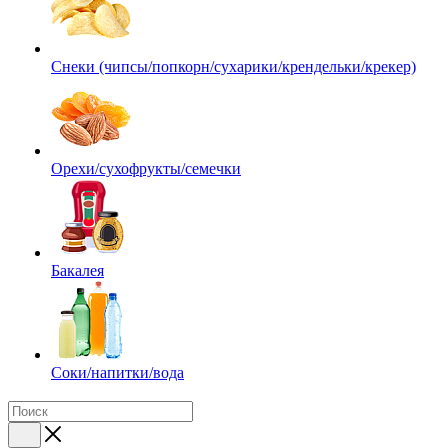
Снеки (чипсы/попкорн/сухарики/крендельки/крекер)
Орехи/сухофрукты/семечки
Бакалея
Соки/напитки/вода