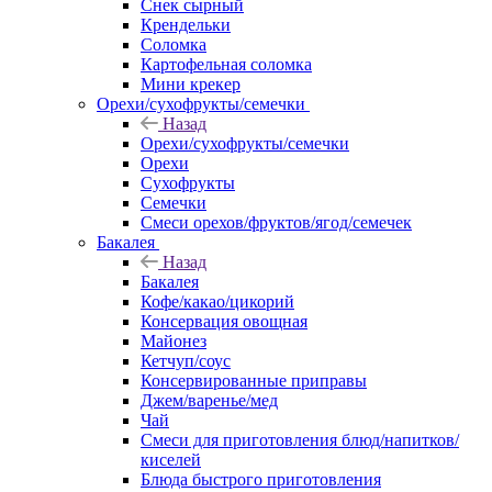
Снек сырный
Крендельки
Соломка
Картофельная соломка
Мини крекер
Орехи/сухофрукты/семечки
Назад
Орехи/сухофрукты/семечки
Орехи
Сухофрукты
Семечки
Смеси орехов/фруктов/ягод/семечек
Бакалея
Назад
Бакалея
Кофе/какао/цикорий
Консервация овощная
Майонез
Кетчуп/соус
Консервированные приправы
Джем/варенье/мед
Чай
Смеси для приготовления блюд/напитков/
киселей
Блюда быстрого приготовления