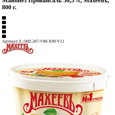
Майонез Провансаль 50,5%, Махеевъ,
800 г.
Артикул:
E-1MZ-267-V80-X00-Y12