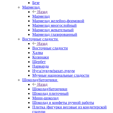
Безе
Мармелад
Назад
Мармелад
Мармелад желейно-формовой
Мармелад многослойный
Мармелад жевательный
Мармелад глазированный
Восточные сладости
Назад
Восточные сладости
Халва
Козинаки
Щербет
Парварда
Нуга/лукум/рахат-лукум
Мучные национальные сладости
Шоколад/батончики
Назад
Шоколад/батончики
Шоколад плиточный
Мини-шоколад
Шоколад и конфеты ручной работы
Плитка /фигурки весовые из кондитерской
глазури