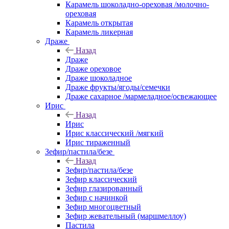
Карамель шоколадно-ореховая /молочно-
ореховая
Карамель открытая
Карамель ликерная
Драже
Назад
Драже
Драже ореховое
Драже шоколадное
Драже фрукты/ягоды/семечки
Драже сахарное /мармеладное/освежающее
Ирис
Назад
Ирис
Ирис классический /мягкий
Ирис тираженный
Зефир/пастила/безе
Назад
Зефир/пастила/безе
Зефир классический
Зефир глазированный
Зефир с начинкой
Зефир многоцветный
Зефир жевательный (маршмеллоу)
Пастила