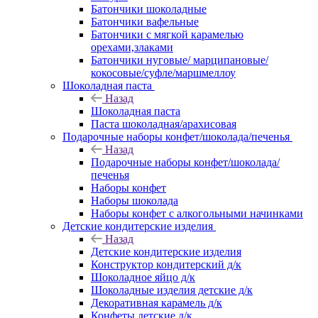
Батончики шоколадные
Батончики вафельные
Батончики с мягкой карамелью
орехами,злаками
Батончики нуговые/ марципановые/
кокосовые/суфле/маршмеллоу
Шоколадная паста
Назад
Шоколадная паста
Паста шоколадная/арахисовая
Подарочные наборы конфет/шоколада/печенья
Назад
Подарочные наборы конфет/шоколада/
печенья
Наборы конфет
Наборы шоколада
Наборы конфет с алкогольными начинками
Детские кондитерские изделия
Назад
Детские кондитерские изделия
Конструктор кондитерский д/к
Шоколадное яйцо д/к
Шоколадные изделия детские д/к
Декоративная карамель д/к
Конфеты детские д/к