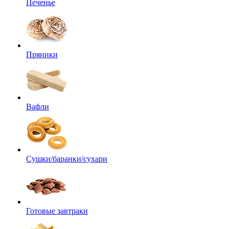
Печенье
Пряники
Вафли
Сушки/баранки/сухари
Готовые завтраки