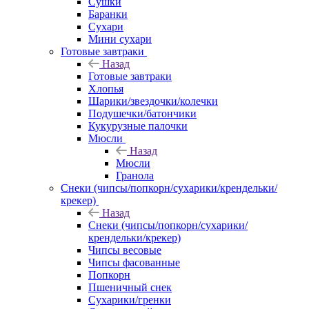
Сушки
Баранки
Сухари
Мини сухари
Готовые завтраки
Назад
Готовые завтраки
Хлопья
Шарики/звездочки/колечки
Подушечки/батончики
Кукурузные палочки
Мюсли
Назад
Мюсли
Гранола
Снеки (чипсы/попкорн/сухарики/крендельки/
крекер)
Назад
Снеки (чипсы/попкорн/сухарики/
крендельки/крекер)
Чипсы весовые
Чипсы фасованные
Попкорн
Пшеничный снек
Сухарики/гренки