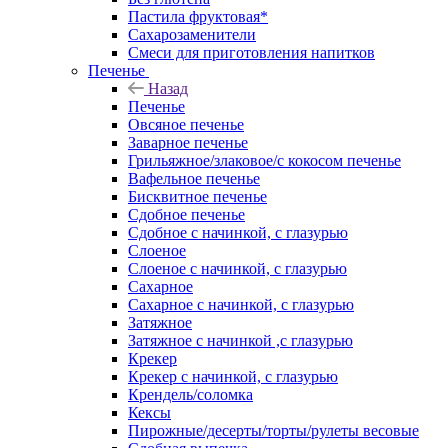
Пастила фруктовая*
Сахарозаменители
Смеси для приготовления напитков
Печенье
Назад
Печенье
Овсяное печенье
Заварное печенье
Грильяжное/злаковое/с кокосом печенье
Вафельное печенье
Бисквитное печенье
Сдобное печенье
Сдобное с начинкой, с глазурью
Слоеное
Слоеное с начинкой, с глазурью
Сахарное
Сахарное с начинкой, с глазурью
Затяжное
Затяжное с начинкой ,с глазурью
Крекер
Крекер с начинкой, с глазурью
Крендель/соломка
Кексы
Пирожные/десерты/торты/рулеты весовые