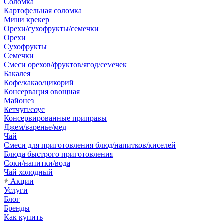
Соломка
Картофельная соломка
Мини крекер
Орехи/сухофрукты/семечки
Орехи
Сухофрукты
Семечки
Смеси орехов/фруктов/ягод/семечек
Бакалея
Кофе/какао/цикорий
Консервация овощная
Майонез
Кетчуп/соус
Консервированные приправы
Джем/варенье/мед
Чай
Смеси для приготовления блюд/напитков/киселей
Блюда быстрого приготовления
Соки/напитки/вода
Чай холодный
Акции
Услуги
Блог
Бренды
Как купить