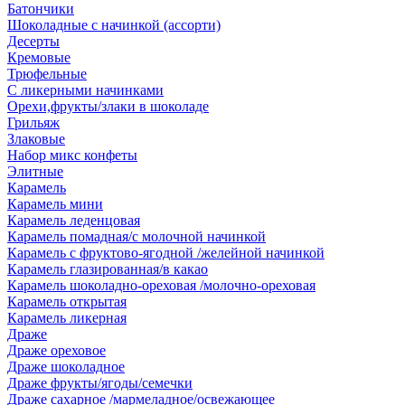
Батончики
Шоколадные с начинкой (ассорти)
Десерты
Кремовые
Трюфельные
С ликерными начинками
Орехи,фрукты/злаки в шоколаде
Грильяж
Злаковые
Набор микс конфеты
Элитные
Карамель
Карамель мини
Карамель леденцовая
Карамель помадная/с молочной начинкой
Карамель с фруктово-ягодной /желейной начинкой
Карамель глазированная/в какао
Карамель шоколадно-ореховая /молочно-ореховая
Карамель открытая
Карамель ликерная
Драже
Драже ореховое
Драже шоколадное
Драже фрукты/ягоды/семечки
Драже сахарное /мармеладное/освежающее