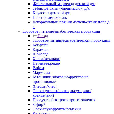
Жевательный мармелад детский д/к
Зефир детский (маршмеллоу) д/к
Круассан детский д/к
Печенье детское д/к
Декоративный пряник /печенье/кейк попс д/
к
Здоровое питание/диабетическая продукция
Назад
Здоровое питание/диабетическая продукция
Конфеты
Карамель
Шоколад
Халва/козинаки
Печенье/крекер
Вафли
Мармелад
Батончики злаковые/фруктовые/
протеиновые
Хлебцы/хлеб
Снеки (чипсы/попкорн/сухарики/
крендельки)
Продукты быстрого приготовления
Зефир*
Орехи/сухофрукты/семечки
Без глютена