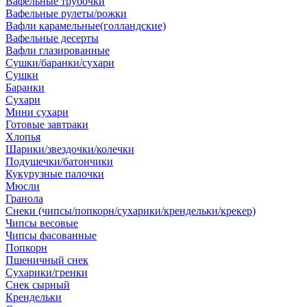
Вафельные трубочки
Вафельные рулеты/рожки
Вафли карамельные(голландские)
Вафельные десерты
Вафли глазированные
Сушки/баранки/сухари
Сушки
Баранки
Сухари
Мини сухари
Готовые завтраки
Хлопья
Шарики/звездочки/колечки
Подушечки/батончики
Кукурузные палочки
Мюсли
Гранола
Снеки (чипсы/попкорн/сухарики/крендельки/крекер)
Чипсы весовые
Чипсы фасованные
Попкорн
Пшеничный снек
Сухарики/гренки
Снек сырный
Крендельки