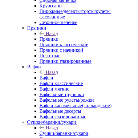
Сдобная выпечка
Круассаны
Пирожные/десерты/торты/рулеты
фасованные
Сезонное печенье
Пряники
Назад
Пряники
Пряники классические
Пряники с начинкой
Печатные
Пряники глазированные
Вафли
Назад
Вафли
Вафли классические
Вафли мягкие
Вафельные трубочки
Вафельные рулеты/рожки
Вафли карамельные(голландские)
Вафельные десерты
Вафли глазированные
Сушки/баранки/сухари
Назад
Сушки/баранки/сухари