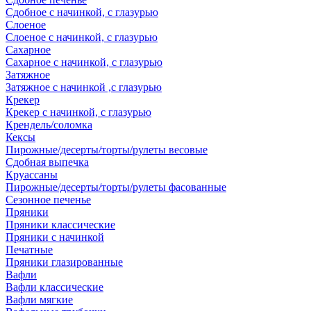
Сдобное с начинкой, с глазурью
Слоеное
Слоеное с начинкой, с глазурью
Сахарное
Сахарное с начинкой, с глазурью
Затяжное
Затяжное с начинкой ,с глазурью
Крекер
Крекер с начинкой, с глазурью
Крендель/соломка
Кексы
Пирожные/десерты/торты/рулеты весовые
Сдобная выпечка
Круассаны
Пирожные/десерты/торты/рулеты фасованные
Сезонное печенье
Пряники
Пряники классические
Пряники с начинкой
Печатные
Пряники глазированные
Вафли
Вафли классические
Вафли мягкие