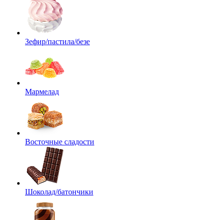
Зефир/пастила/безе
Мармелад
Восточные сладости
Шоколад/батончики