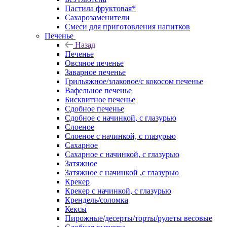
Пастила фруктовая*
Сахарозаменители
Смеси для приготовления напитков
Печенье
Назад
Печенье
Овсяное печенье
Заварное печенье
Грильяжное/злаковое/с кокосом печенье
Вафельное печенье
Бисквитное печенье
Сдобное печенье
Сдобное с начинкой, с глазурью
Слоеное
Слоеное с начинкой, с глазурью
Сахарное
Сахарное с начинкой, с глазурью
Затяжное
Затяжное с начинкой ,с глазурью
Крекер
Крекер с начинкой, с глазурью
Крендель/соломка
Кексы
Пирожные/десерты/торты/рулеты весовые