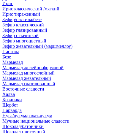
Ирис
Ирис классический /мягкий
Ирис тираженный
Зефир/пастила/безе
Зефир классический
Зефир глазированный
Зефир с начинкой
Зефир многоцветный
Зефир жевательный (маршмеллоу)
Пастила
Безе
Мармелад
Мармелад желейно-формовой
Мармелад многослойный
Мармелад жевательный
Мармелад глазированный
Восточные сладости
Халва
Козинаки
Щербет
Парварда
Нуга/лукум/рахат-лукум
Мучные национальные сладости
Шоколад/батончики
Шоколад плиточный