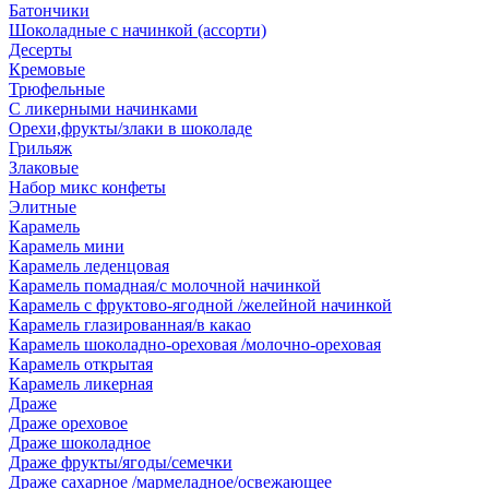
Батончики
Шоколадные с начинкой (ассорти)
Десерты
Кремовые
Трюфельные
С ликерными начинками
Орехи,фрукты/злаки в шоколаде
Грильяж
Злаковые
Набор микс конфеты
Элитные
Карамель
Карамель мини
Карамель леденцовая
Карамель помадная/с молочной начинкой
Карамель с фруктово-ягодной /желейной начинкой
Карамель глазированная/в какао
Карамель шоколадно-ореховая /молочно-ореховая
Карамель открытая
Карамель ликерная
Драже
Драже ореховое
Драже шоколадное
Драже фрукты/ягоды/семечки
Драже сахарное /мармеладное/освежающее