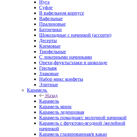
Нуга
Суфле
В вафельном корпусе
Вафельные
Пралиновые
Батончики
Шоколадные с начинкой (ассорти)
Десерты
Кремовые
Трюфельные
С ликерными начинками
Орехи,фрукты/злаки в шоколаде
Грильяж
Злаковые
Набор микс конфеты
Элитные
Карамель
Назад
Карамель
Карамель мини
Карамель леденцовая
Карамель помадная/с молочной начинкой
Карамель с фруктово-ягодной /желейной
начинкой
Карамель глазированная/в какао