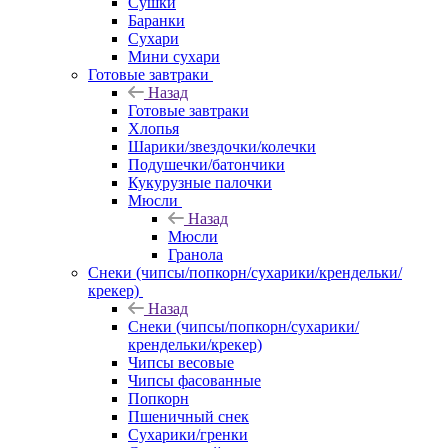
Сушки
Баранки
Сухари
Мини сухари
Готовые завтраки
Назад
Готовые завтраки
Хлопья
Шарики/звездочки/колечки
Подушечки/батончики
Кукурузные палочки
Мюсли
Назад
Мюсли
Гранола
Снеки (чипсы/попкорн/сухарики/крендельки/
крекер)
Назад
Снеки (чипсы/попкорн/сухарики/
крендельки/крекер)
Чипсы весовые
Чипсы фасованные
Попкорн
Пшеничный снек
Сухарики/гренки