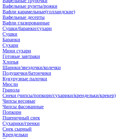
Вафельные трубочки
Вафельные рулеты/рожки
Вафли карамельные(голландские)
Вафельные десерты
Вафли глазированные
Сушки/баранки/сухари
Сушки
Баранки
Сухари
Мини сухари
Готовые завтраки
Хлопья
Шарики/звездочки/колечки
Подушечки/батончики
Кукурузные палочки
Мюсли
Гранола
Снеки (чипсы/попкорн/сухарики/крендельки/крекер)
Чипсы весовые
Чипсы фасованные
Попкорн
Пшеничный снек
Сухарики/гренки
Снек сырный
Крендельки