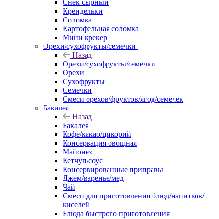
Снек сырный
Крендельки
Соломка
Картофельная соломка
Мини крекер
Орехи/сухофрукты/семечки
Назад
Орехи/сухофрукты/семечки
Орехи
Сухофрукты
Семечки
Смеси орехов/фруктов/ягод/семечек
Бакалея
Назад
Бакалея
Кофе/какао/цикорий
Консервация овощная
Майонез
Кетчуп/соус
Консервированные приправы
Джем/варенье/мед
Чай
Смеси для приготовления блюд/напитков/
киселей
Блюда быстрого приготовления