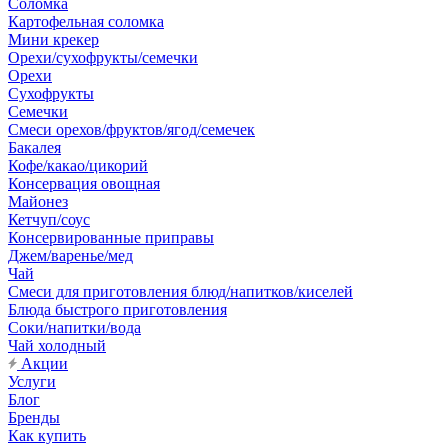
Соломка
Картофельная соломка
Мини крекер
Орехи/сухофрукты/семечки
Орехи
Сухофрукты
Семечки
Смеси орехов/фруктов/ягод/семечек
Бакалея
Кофе/какао/цикорий
Консервация овощная
Майонез
Кетчуп/соус
Консервированные приправы
Джем/варенье/мед
Чай
Смеси для приготовления блюд/напитков/киселей
Блюда быстрого приготовления
Соки/напитки/вода
Чай холодный
Акции
Услуги
Блог
Бренды
Как купить