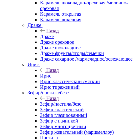
Карамель шоколадно-ореховая /молочно-
ореховая
Карамель открытая
Карамель ликерная
Драже
Назад
Драже
Драже ореховое
Драже шоколадное
Драже фрукты/ягоды/семечки
Драже сахарное /мармеладное/освежающее
Ирис
Назад
Ирис
Ирис классический /мягкий
Ирис тираженный
Зефир/пастила/безе
Назад
Зефир/пастила/безе
Зефир классический
Зефир глазированный
Зефир с начинкой
Зефир многоцветный
Зефир жевательный (маршмеллоу)
Пастила