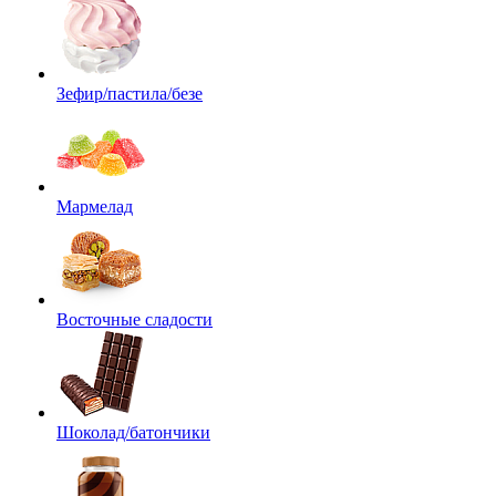
Зефир/пастила/безе
Мармелад
Восточные сладости
Шоколад/батончики