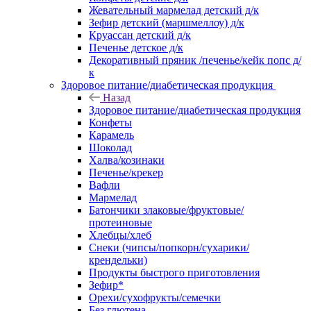
Жевательный мармелад детский д/к
Зефир детский (маршмеллоу) д/к
Круассан детский д/к
Печенье детское д/к
Декоративный пряник /печенье/кейк попс д/
к
Здоровое питание/диабетическая продукция
Назад
Здоровое питание/диабетическая продукция
Конфеты
Карамель
Шоколад
Халва/козинаки
Печенье/крекер
Вафли
Мармелад
Батончики злаковые/фруктовые/
протеиновые
Хлебцы/хлеб
Снеки (чипсы/попкорн/сухарики/
крендельки)
Продукты быстрого приготовления
Зефир*
Орехи/сухофрукты/семечки
Без глютена