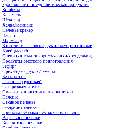
Здоровое питание/диабетическая продукция
Конфеты
Карамель
Шоколад
Халва/козинаки
Печенье/крекер
Вафли
Мармелад
Батончики злаковые/фруктовые/протеиновые
Хлебцы/хлеб
Снеки (чипсы/попкорн/сухарики/крендельки)
Продукты быстрого приготовления
Зефир*
Орехи/сухофрукты/семечки
Без глютена
Пастила фруктовая*
Сахарозаменители
Смеси для приготовления напитков
Печенье
Овсяное печенье
Заварное печенье
Грильяжное/злаковое/с кокосом печенье
Вафельное печенье
Бисквитное печенье
Сдобное печенье