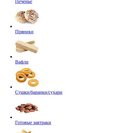
Печенье
Пряники
Вафли
Сушки/баранки/сухари
Готовые завтраки