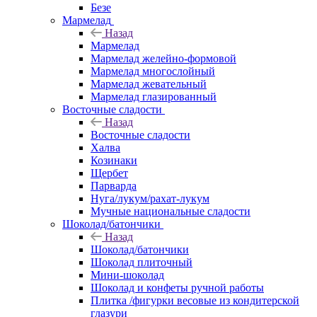
Безе
Мармелад
Назад
Мармелад
Мармелад желейно-формовой
Мармелад многослойный
Мармелад жевательный
Мармелад глазированный
Восточные сладости
Назад
Восточные сладости
Халва
Козинаки
Щербет
Парварда
Нуга/лукум/рахат-лукум
Мучные национальные сладости
Шоколад/батончики
Назад
Шоколад/батончики
Шоколад плиточный
Мини-шоколад
Шоколад и конфеты ручной работы
Плитка /фигурки весовые из кондитерской
глазури