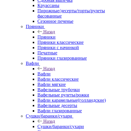
Сдобная выпечка
Круассаны
Пирожные/десерты/торты/рулеты
фасованные
Сезонное печенье
Пряники
Назад
Пряники
Пряники классические
Пряники с начинкой
Печатные
Пряники глазированные
Вафли
Назад
Вафли
Вафли классические
Вафли мягкие
Вафельные трубочки
Вафельные рулеты/рожки
Вафли карамельные(голландские)
Вафельные десерты
Вафли глазированные
Сушки/баранки/сухари
Назад
Сушки/баранки/сухари