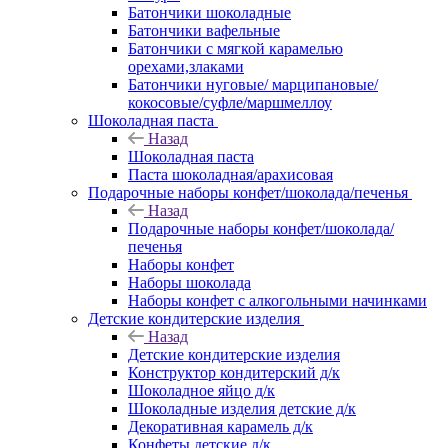
Батончики шоколадные
Батончики вафельные
Батончики с мягкой карамелью
орехами,злаками
Батончики нуговые/ марципановые/
кокосовые/суфле/маршмеллоу
Шоколадная паста
Назад
Шоколадная паста
Паста шоколадная/арахисовая
Подарочные наборы конфет/шоколада/печенья
Назад
Подарочные наборы конфет/шоколада/
печенья
Наборы конфет
Наборы шоколада
Наборы конфет с алкогольными начинками
Детские кондитерские изделия
Назад
Детские кондитерские изделия
Конструктор кондитерский д/к
Шоколадное яйцо д/к
Шоколадные изделия детские д/к
Декоративная карамель д/к
Конфеты детские д/к