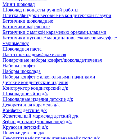
Мини-шоколад
Шоколад и конфеты ручной работы
Плитка /фигурки весовые из кондитерской глазури
Батончики шоколадные
Батончики вафельные
Батончики с мягкой карамелью орехами,злаками
Батончики нуговые/ марципановые/кокосовые/суфле/
маршмеллоу
Шоколадная паста
Паста шоколадная/арахисовая
Подарочные наборы конфет/шоколада/печенья
Наборы конфет
Наборы шоколада
Наборы конфет с алкогольными начинками
Детские кондитерские изделия
Конструктор кондитерский д/к
Шоколадное яйцо д/к
Шоколадные изделия детские д/к
Декоративная карамель д/к
Конфеты детские д/к
Жевательный мармелад детский д/к
Зефир детский (маршмеллоу) д/к
Круассан детский д/к
Печенье детское д/к
Декоративный пряник /печенье/кейк попс д/к