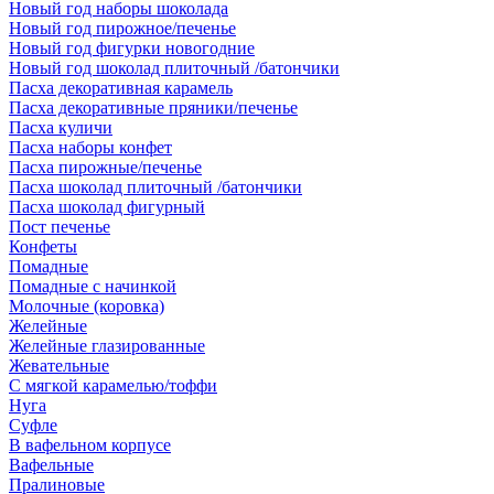
Новый год наборы шоколада
Новый год пирожное/печенье
Новый год фигурки новогодние
Новый год шоколад плиточный /батончики
Пасха декоративная карамель
Пасха декоративные пряники/печенье
Пасха куличи
Пасха наборы конфет
Пасха пирожные/печенье
Пасха шоколад плиточный /батончики
Пасха шоколад фигурный
Пост печенье
Конфеты
Помадные
Помадные с начинкой
Молочные (коровка)
Желейные
Желейные глазированные
Жевательные
С мягкой карамелью/тоффи
Нуга
Суфле
В вафельном корпусе
Вафельные
Пралиновые