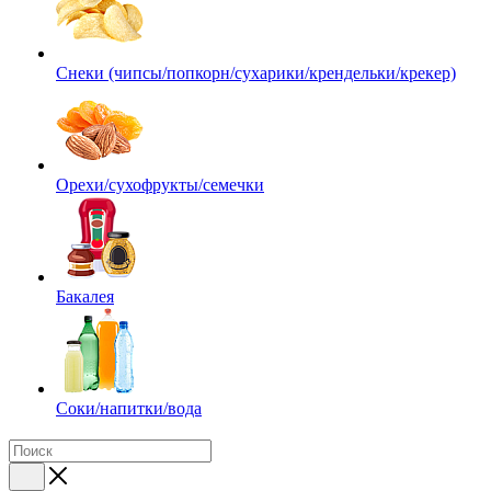
Снеки (чипсы/попкорн/сухарики/крендельки/крекер)
Орехи/сухофрукты/семечки
Бакалея
Соки/напитки/вода