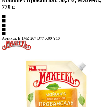
Майонез Провансаль 50,5%, Махеевъ,
770 г.
Артикул:
E-1MZ-267-D77-X00-Y10