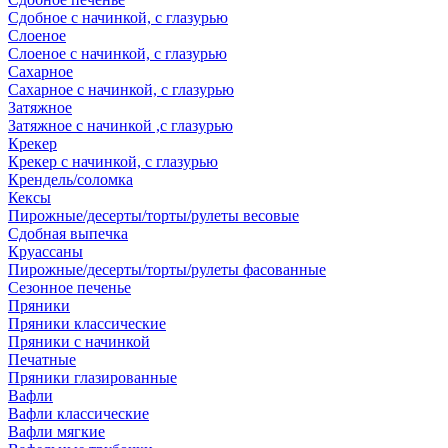
Сдобное с начинкой, с глазурью
Слоеное
Слоеное с начинкой, с глазурью
Сахарное
Сахарное с начинкой, с глазурью
Затяжное
Затяжное с начинкой ,с глазурью
Крекер
Крекер с начинкой, с глазурью
Крендель/соломка
Кексы
Пирожные/десерты/торты/рулеты весовые
Сдобная выпечка
Круассаны
Пирожные/десерты/торты/рулеты фасованные
Сезонное печенье
Пряники
Пряники классические
Пряники с начинкой
Печатные
Пряники глазированные
Вафли
Вафли классические
Вафли мягкие