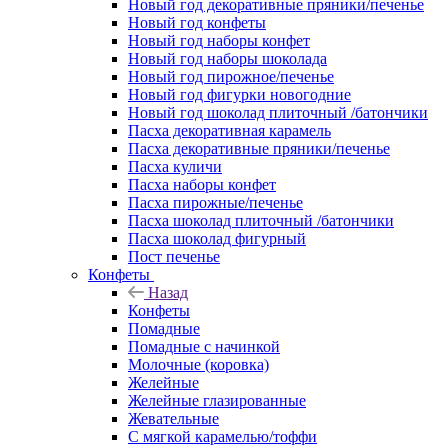
Новый год декоративные пряники/печенье
Новый год конфеты
Новый год наборы конфет
Новый год наборы шоколада
Новый год пирожное/печенье
Новый год фигурки новогодние
Новый год шоколад плиточный /батончики
Пасха декоративная карамель
Пасха декоративные пряники/печенье
Пасха куличи
Пасха наборы конфет
Пасха пирожные/печенье
Пасха шоколад плиточный /батончики
Пасха шоколад фигурный
Пост печенье
Конфеты
Назад
Конфеты
Помадные
Помадные с начинкой
Молочные (коровка)
Желейные
Желейные глазированные
Жевательные
С мягкой карамелью/тоффи