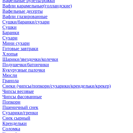
Вафельные рулеты/рожки
Вафли карамельные(голландские)
Вафельные десерты
Вафли глазированные
Сушки/баранки/сухари
Сушки
Баранки
Сухари
Мини сухари
Готовые завтраки
Хлопья
Шарики/звездочки/колечки
Подушечки/батончики
Кукурузные палочки
Мюсли
Гранола
Снеки (чипсы/попкорн/сухарики/крендельки/крекер)
Чипсы весовые
Чипсы фасованные
Попкорн
Пшеничный снек
Сухарики/гренки
Снек сырный
Крендельки
Соломка