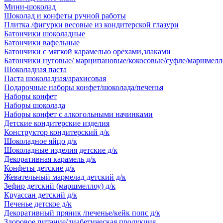
Мини-шоколад
Шоколад и конфеты ручной работы
Плитка /фигурки весовые из кондитерской глазури
Батончики шоколадные
Батончики вафельные
Батончики с мягкой карамелью орехами,злаками
Батончики нуговые/ марципановые/кокосовые/суфле/маршмелл
Шоколадная паста
Паста шоколадная/арахисовая
Подарочные наборы конфет/шоколада/печенья
Наборы конфет
Наборы шоколада
Наборы конфет с алкогольными начинками
Детские кондитерские изделия
Конструктор кондитерский д/к
Шоколадное яйцо д/к
Шоколадные изделия детские д/к
Декоративная карамель д/к
Конфеты детские д/к
Жевательный мармелад детский д/к
Зефир детский (маршмеллоу) д/к
Круассан детский д/к
Печенье детское д/к
Декоративный пряник /печенье/кейк попс д/к
Здоровое питание/диабетическая продукция