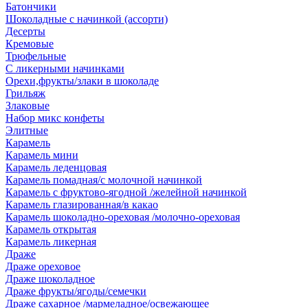
Батончики
Шоколадные с начинкой (ассорти)
Десерты
Кремовые
Трюфельные
С ликерными начинками
Орехи,фрукты/злаки в шоколаде
Грильяж
Злаковые
Набор микс конфеты
Элитные
Карамель
Карамель мини
Карамель леденцовая
Карамель помадная/с молочной начинкой
Карамель с фруктово-ягодной /желейной начинкой
Карамель глазированная/в какао
Карамель шоколадно-ореховая /молочно-ореховая
Карамель открытая
Карамель ликерная
Драже
Драже ореховое
Драже шоколадное
Драже фрукты/ягоды/семечки
Драже сахарное /мармеладное/освежающее