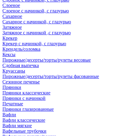
Слоеное
Слоеное с начинкой, с глазурью
Сахарное
Сахарное с начинкой, с глазурью
Затяжное
Затяжное с начинкой ,с глазурью
Крекер
Крекер с начинкой, с глазурью
Крендель/соломка
Кексы
Пирожные/десерты/торты/рулеты весовые
Сдобная выпечка
Круассаны
Пирожные/десерты/торты/рулеты фасованные
Сезонное печенье
Пряники
Пряники классические
Пряники с начинкой
Печатные
Пряники глазированные
Вафли
Вафли классические
Вафли мягкие
Вафельные трубочки