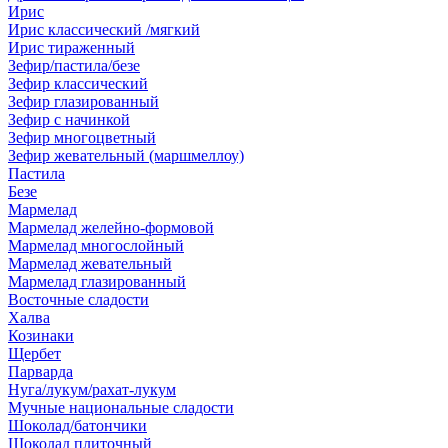
Ирис
Ирис классический /мягкий
Ирис тираженный
Зефир/пастила/безе
Зефир классический
Зефир глазированный
Зефир с начинкой
Зефир многоцветный
Зефир жевательный (маршмеллоу)
Пастила
Безе
Мармелад
Мармелад желейно-формовой
Мармелад многослойный
Мармелад жевательный
Мармелад глазированный
Восточные сладости
Халва
Козинаки
Щербет
Парварда
Нуга/лукум/рахат-лукум
Мучные национальные сладости
Шоколад/батончики
Шоколад плиточный