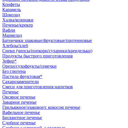
Конфеты
Карамель
Шоколад
Халва/козинаки
Печенье/крекер
Вафли
Мармелад
Батончики злаковые/фруктовые/протеиновые
Хлебцы/хлеб
Снеки (чипсы/попкорн/сухарики/крендельки)
Продукты быстрого приготовления
Зефир*
Орехи/сухофрукты/семечки
Без глютена
Пастила фруктовая*
Сахарозаменители
Смеси для приготовления напитков
Печенье
Овсяное печенье
Заварное печенье
Грильяжное/злаковое/с кокосом печенье
Вафельное печенье
Бисквитное печенье
Сдобное печенье
Сдобное с начинкой, с глазурью