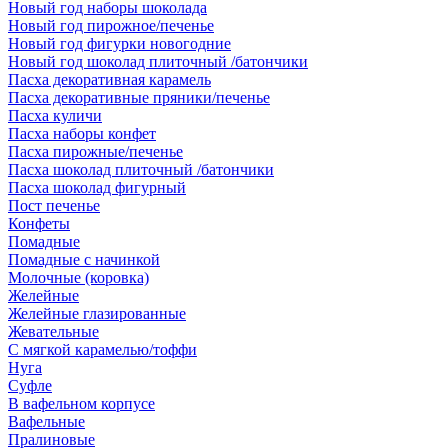
Новый год наборы шоколада
Новый год пирожное/печенье
Новый год фигурки новогодние
Новый год шоколад плиточный /батончики
Пасха декоративная карамель
Пасха декоративные пряники/печенье
Пасха куличи
Пасха наборы конфет
Пасха пирожные/печенье
Пасха шоколад плиточный /батончики
Пасха шоколад фигурный
Пост печенье
Конфеты
Помадные
Помадные с начинкой
Молочные (коровка)
Желейные
Желейные глазированные
Жевательные
С мягкой карамелью/тоффи
Нуга
Суфле
В вафельном корпусе
Вафельные
Пралиновые